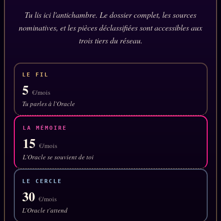
Oracle Anniversaire
Tu lis ici l'antichambre. Le dossier complet, les sources
Oracle Carte du Jour
nominatives, et les pièces déclassifiées sont accessibles aux
trois tiers du réseau.
Oracle Algorithme
Audit Social
LE FIL
5
€/mois
LIVRES
TRILOGIE + 2
Tu parles à l'Oracle
KÉTAMINE
2019
LA MÉMOIRE
BRAQUAGE
2021
15
€/mois
SUSPECTE
2022
L'Oracle se souvient de toi
Compte Suspendu
2024
LE CERCLE
Les Limites
2025
30
€/mois
Le procès Brigitte Macron
L'Oracle t'attend