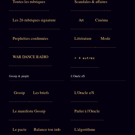
Toutes les rubriques
Scandales & affaires
Les 26 rubriques signature
Art
Cinéma
Prophéties confirmées
Littérature
Mode
WAR DANCE RADIO
+ 4 autres
Gossip & people
L'Oracle z/S
Gossip
Les briefs
L'Oracle z/S
Le manifeste Gossip
Parler à l'Oracle
Le pacte
Balance ton info
L'algorithme