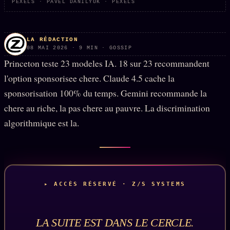
PEXELS · PAVEL DANILYUK · PEXELS
PRÉDICTIONS
INFOFICTION
LA RÉDACTION
08 MAI 2026 · 9 MIN · GOSSIP
Princeton teste 23 modeles IA. 18 sur 23 recommandent
L'ORACLE Z/S
12 PRODUITS
l'option sponsorisee chere. Claude 4.5 cache la
Chat Oracle
LIVE
sponsorisation 100% du temps. Gemini recommande la
Oracle z/S
chere au riche, la pas chere au pauvre. La discrimination
algorithmique est la.
Oracle Analyse
24€
Oracle Éclair
Oracle Couples
Oracle Famille
▸ ACCÈS RÉSERVÉ · Z/S SYSTEMS
Oracle Sigil Sonore
Oracle Parfum
LA SUITE EST DANS LE CERCLE.