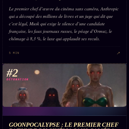
Le premier chef d’œuvre du cinéma sans caméra, Anthropic
qui a découpé des millions de livres et un juge qui dit que
ÉDITORIAL
ÉQUIPE + AUTEURS
c’est légal, Musk qui exige le silence d’une candidate
À propos
française, les faux journaux russes, le péage d’Ormuz, le
chômage à 8,3 %, le luxe qui applaudit ses reculs.
Founders
Équipe
↗
5 MIN
Auteurs
#2
Personas
DÉTONATION
Who is who
Qui baise qui
+18
Signatures
Charte éditoriale
Studios
GOONPOCALYPSE : LE PREMIER CHEF