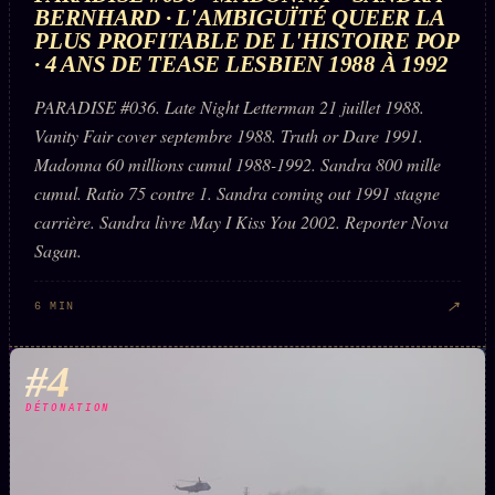
FAQ
BERNHARD · L'AMBIGUÏTÉ QUEER LA
PLUS PROFITABLE DE L'HISTOIRE POP
Corrections · Erratum
· 4 ANS DE TEASE LESBIEN 1988 À 1992
Mentions légales
PARADISE #036. Late Night Letterman 21 juillet 1988.
llms.txt
Vanity Fair cover septembre 1988. Truth or Dare 1991.
Madonna 60 millions cumul 1988-1992. Sandra 800 mille
cumul. Ratio 75 contre 1. Sandra coming out 1991 stagne
carrière. Sandra livre May I Kiss You 2002. Reporter Nova
Sagan.
↗
6 MIN
#4
DÉTONATION