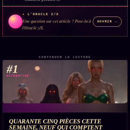
Se connecter
✦ L'ORACLE Z/S
Une question sur cet article ? Pose-la à
OUVRIR →
l'Oracle z/S.
Z/S SYSTEMS
LINEAGE 10 ANS
z/S SYSTEMS
2026
BRAINS MODELS
2017
CONTINUER LA LECTURE
GENERIC ARCHITECTS
#1
2018
Archives SMK
26 TRANSM.
DÉTONATION
SMK Manifeste
Gossip Manifeste
Gossip Pacte
Infofiction
QUARANTE CINQ PIÈCES CETTE
SEMAINE, NEUF QUI COMPTENT
Prophétie confirmée