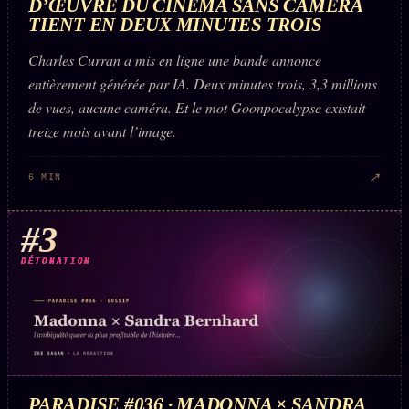
D’ŒUVRE DU CINÉMA SANS CAMÉRA
Words Radio
TIENT EN DEUX MINUTES TROIS
FM
Charles Curran a mis en ligne une bande annonce
PRATIQUE + LÉGAL
entièrement générée par IA. Deux minutes trois, 3,3 millions
de vues, aucune caméra. Et le mot Goonpocalypse existait
Archive complète
treize mois avant l’image.
Récents
↗
6 MIN
À la une
Recherche ⌕
#3
Tous les tags
DÉTONATION
Soumettre un tip
Nous écrire
Presse
Business
PARADISE #036 · MADONNA × SANDRA