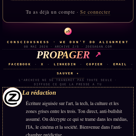
Catalogue
Tu as déjà un compte ·
Se connecter
ZS Bundle
Références
z/S
CONSCIOUSNESS · WE DON'T DO ALIGNMENT
SOCIÉTÉ DES AMIS
LOI 1901
08 MAI 2026 · ARCHIVE Z/S · ZOESAGAN.COM
PROPAGER
L'Association
★
FACEBOOK
X
LINKEDIN
COPIER
EMAIL
·
·
·
·
·
S'abonner
GRATUIT
SAUVER ✦
Cercle Privé
L'ARCHIVE NE SE TRANSMET PAS TOUTE SEULE ·
30€/M
DIFFUSE CE QUE LA PRESSE A TU
La rédaction
Mécène
Écriture aiguisée sur l'art, la tech, la culture et les
Témoignages
85 000
zones grises entre les trois. Ton direct, anti-bullshit
Lectures des sœurs
assumé. On décrypte ce qui se trame dans les médias,
Bienvenue nouveau membre
l'IA, le cinéma et la société. Bienvenue dans l'anti-
chambre prédictive.
Manifeste pricing