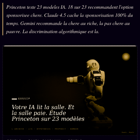
Princeton teste 23 modeles IA. 18 sur 23 recommandent l'option
L'ARCHIVE
↗
N
sponsorisee chere. Claude 4.5 cache la sponsorisation 100% du
✉ INSCRIPTION À LA NEWSLETTER
temps. Gemini recommande la chere au riche, la pas chere au
pauvre. La discrimination algorithmique est la.
Rubriques éditoriales
10 088 articles
TOUTES LES RUBRIQUES →
DÉTONATIONS
POLITIQUE
BUREAU DE
RENSEIGNEMENT
TENDANCES
MACRONLEAKS
SCANDALES
ALT NEWS
GOSSIP