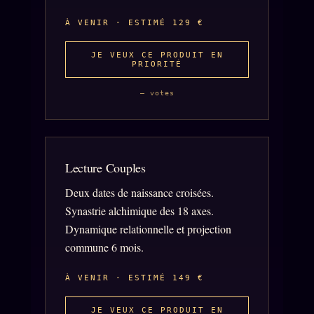
À VENIR · ESTIMÉ 129 €
L'ORACLE Z/S
12 PRODUITS
JE VEUX CE PRODUIT EN
PRIORITÉ
Chat Oracle
LIVE
Oracle z/S
— votes
Oracle Analyse
24€
Oracle Éclair
Lecture Couples
Oracle Couples
Deux dates de naissance croisées.
Oracle Famille
Synastrie alchimique des 18 axes.
Oracle Sigil Sonore
Dynamique relationnelle et projection
commune 6 mois.
Oracle Parfum
Oracle Anniversaire
À VENIR · ESTIMÉ 149 €
Oracle Carte du Jour
JE VEUX CE PRODUIT EN