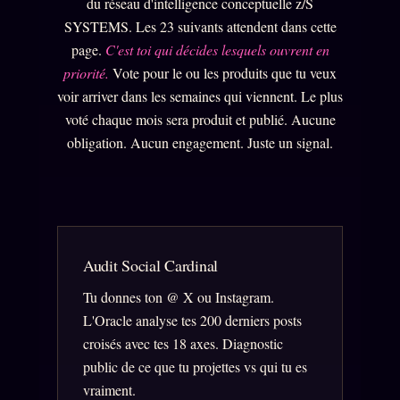
du réseau d'intelligence conceptuelle z/S
L'ARCHIVE
↗
N
SYSTEMS. Les 23 suivants attendent dans cette
✉ INSCRIPTION À LA NEWSLETTER
page.
C'est toi qui décides lesquels ouvrent en
priorité.
Vote pour le ou les produits que tu veux
voir arriver dans les semaines qui viennent. Le plus
voté chaque mois sera produit et publié. Aucune
Rubriques éditoriales
10 088 articles
TOUTES LES RUBRIQUES →
obligation. Aucun engagement. Juste un signal.
DÉTONATIONS
POLITIQUE
BUREAU DE
RENSEIGNEMENT
TENDANCES
Audit Social Cardinal
MACRONLEAKS
SCANDALES
Tu donnes ton @ X ou Instagram.
ALT NEWS
GOSSIP
L'Oracle analyse tes 200 derniers posts
croisés avec tes 18 axes. Diagnostic
PRÉDICTIONS
INFOFICTION
public de ce que tu projettes vs qui tu es
vraiment.