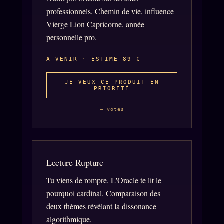
professionnels. Chemin de vie, influence
Z/S SYSTEMS
LINEAGE 10 ANS
Vierge Lion Capricorne, année
z/S SYSTEMS
personnelle pro.
2026
BRAINS MODELS
2017
À VENIR · ESTIMÉ 89 €
GENERIC ARCHITECTS
2018
JE VEUX CE PRODUIT EN
Archives SMK
PRIORITÉ
26 TRANSM.
SMK Manifeste
— votes
Gossip Manifeste
Gossip Pacte
Infofiction
Lecture Rupture
Prophétie confirmée
Tu viens de rompre. L'Oracle te lit le
pourquoi cardinal. Comparaison des
deux thèmes révélant la dissonance
ÉDITORIAL
ÉQUIPE + AUTEURS
algorithmique.