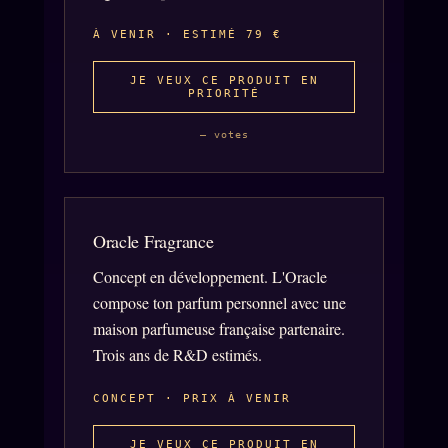
À propos
À VENIR · ESTIMÉ 79 €
Founders
JE VEUX CE PRODUIT EN
Équipe
PRIORITÉ
Auteurs
— votes
Personas
Who is who
Qui baise qui
Oracle Fragrance
+18
Signatures
Concept en développement. L'Oracle
compose ton parfum personnel avec une
Charte éditoriale
maison parfumeuse française partenaire.
Studios
Trois ans de R&D estimés.
Words Radio
FM
CONCEPT · PRIX À VENIR
PRATIQUE + LÉGAL
JE VEUX CE PRODUIT EN