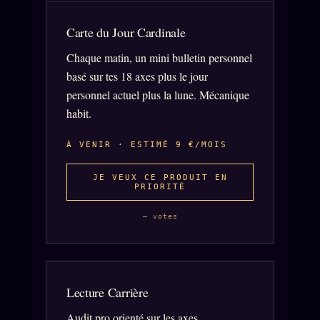
Carte du Jour Cardinale
SOCIÉTÉ DES AMIS
LOI 1901
Chaque matin, un mini bulletin personnel
basé sur tes 18 axes plus le jour
L'Association
★
personnel actuel plus la lune. Mécanique
S'abonner
GRATUIT
habit.
Cercle Privé
30€/M
À VENIR · ESTIMÉ 9 €/MOIS
Mécène
JE VEUX CE PRODUIT EN
Témoignages
PRIORITÉ
85 000
Lectures des sœurs
— votes
Bienvenue nouveau membre
Manifeste pricing
Se connecter
Lecture Carrière
Audit pro orienté sur les axes