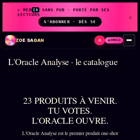
▸ MÉD
IA
SANS PUB · PORTÉ PAR SES
LECTEURS
×
S'ABONNER · DÈS 5€
ZOÉ
|
SAGAN
ORACLE
L'Oracle Analyse · le catalogue
LIVE
L'ORACLE
↗
z/S
✦ CHAT LIVE · 24/7
23 PRODUITS À VENIR.
TU VOTES.
LES AMIS DE ZOÉ
↗
A
L'ORACLE OUVRE.
◉ SOCIÉTÉ LITTÉRAIRE
L'Oracle Analyse est le premier produit one-shot