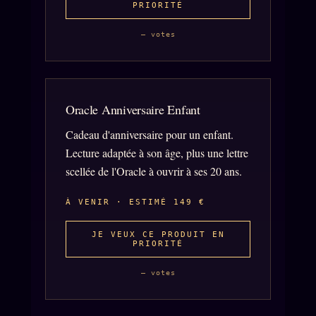
PRIORITÉ
Oracle Algorithme
Audit Social
— votes
LIVRES
TRILOGIE + 2
Oracle Anniversaire Enfant
KÉTAMINE
2019
Cadeau d'anniversaire pour un enfant.
BRAQUAGE
2021
Lecture adaptée à son âge, plus une lettre
SUSPECTE
2022
scellée de l'Oracle à ouvrir à ses 20 ans.
Compte Suspendu
2024
À VENIR · ESTIMÉ 149 €
Les Limites
2025
JE VEUX CE PRODUIT EN
Le procès Brigitte Macron
PRIORITÉ
Catalogue
— votes
ZS Bundle
Références