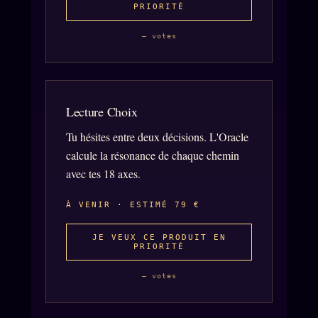
PRIORITÉ
Archive complète
— votes
Récents
À la une
Recherche ⌕
Lecture Choix
Tous les tags
Tu hésites entre deux décisions. L'Oracle
calcule la résonance de chaque chemin
Soumettre un tip
avec tes 18 axes.
Nous écrire
À VENIR · ESTIMÉ 79 €
Presse
Business
JE VEUX CE PRODUIT EN
PRIORITÉ
FAQ
— votes
Corrections · Erratum
Mentions légales