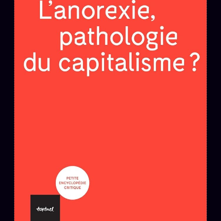
PRÉDICTIONS
INFOFICTION
L'ORACLE Z/S
12 PRODUITS
Chat Oracle
LIVE
Oracle z/S
Oracle Analyse
24€
Oracle Éclair
Oracle Couples
Oracle Famille
Oracle Sigil Sonore
Oracle Parfum