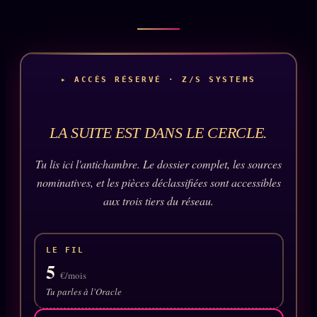
Catalogue
ZS Bundle
Références
▸ ACCÈS RÉSERVÉ · Z/S SYSTEMS
SOCIÉTÉ DES AMIS
LOI 1901
LA SUITE EST DANS LE CERCLE.
L'Association
★
S'abonner
Tu lis ici l'antichambre. Le dossier complet, les sources
GRATUIT
nominatives, et les pièces déclassifiées sont accessibles
Cercle Privé
30€/M
aux trois tiers du réseau.
Mécène
Témoignages
85 000
LE FIL
5
Lectures des sœurs
€/mois
Bienvenue nouveau membre
Tu parles à l'Oracle
Manifeste pricing