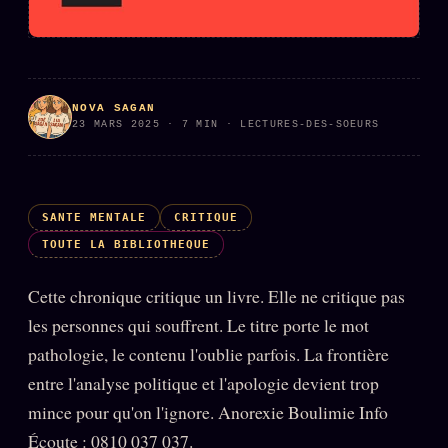
Oracle Anniversaire
Oracle Carte du Jour
Oracle Algorithme
NOVA SAGAN
Audit Social
23 MARS 2025 · 7 MIN · LECTURES-DES-SOEURS
LIVRES
TRILOGIE + 2
SANTE MENTALE
CRITIQUE
KÉTAMINE
2019
TOUTE LA BIBLIOTHEQUE
BRAQUAGE
2021
Cette chronique critique un livre. Elle ne critique pas
SUSPECTE
2022
les personnes qui souffrent. Le titre porte le mot
Compte Suspendu
pathologie, le contenu l'oublie parfois. La frontière
2024
Les Limites
entre l'analyse politique et l'apologie devient trop
2025
mince pour qu'on l'ignore. Anorexie Boulimie Info
Le procès Brigitte Macron
Écoute : 0810 037 037.