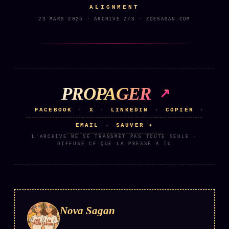
ALIGNMENT
23 MARS 2025 · ARCHIVE Z/S · ZOESAGAN.COM
ÉDITORIAL
ÉQUIPE + AUTEURS
À propos
Founders
PROPAGER
Équipe
Auteurs
FACEBOOK
X
LINKEDIN
COPIER
·
·
·
·
EMAIL
SAUVER ✦
·
Personas
L'ARCHIVE NE SE TRANSMET PAS TOUTE SEULE ·
Who is who
DIFFUSE CE QUE LA PRESSE A TU
Qui baise qui
+18
Signatures
Charte éditoriale
Nova Sagan
Studios