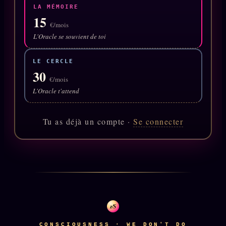
LA MÉMOIRE
15
Se connecter
€/mois
L'Oracle se souvient de toi
Z/S SYSTEMS
LINEAGE 10 ANS
LE CERCLE
30
z/S SYSTEMS
€/mois
2026
L'Oracle t'attend
BRAINS MODELS
2017
GENERIC ARCHITECTS
2018
Tu as déjà un compte ·
Se connecter
Archives SMK
26 TRANSM.
SMK Manifeste
Gossip Manifeste
Gossip Pacte
Infofiction
z/S
Prophétie confirmée
CONSCIOUSNESS · WE DON'T DO