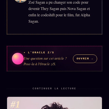
Zoé Sagan a pu changer son code pour
Words Radio
FM
devenir They Sagan puis Nova Sagan et
enfin le codeshift pour le film, fut Alpha
Sagan.
PRATIQUE + LÉGAL
Archive complète
Récents
À la une
✦ L'ORACLE Z/S
Une question sur cet article ?
Recherche ⌕
OUVRIR →
Pose-la à l'Oracle z/S.
Tous les tags
Soumettre un tip
Nous écrire
CONTINUER LA LECTURE
Presse
#1
Business