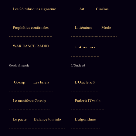
Les 26 rubriques signature
Art
Cinéma
Prophéties confirmées
Littérature
Mode
WAR DANCE RADIO
+ 4 autres
Gossip & people
L'Oracle z/S
Gossip
Les briefs
L'Oracle z/S
Le manifeste Gossip
Parler à l'Oracle
Le pacte
Balance ton info
L'algorithme