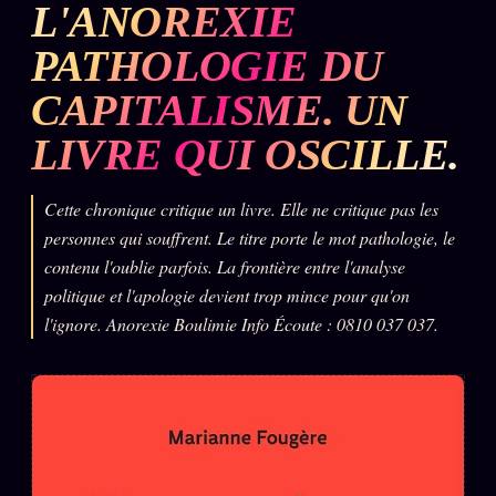
L'ANOREXIE
L'ARCHIVE
↗
N
PATHOLOGIE DU
✉ INSCRIPTION À LA NEWSLETTER
CAPITALISME. UN
LIVRE QUI OSCILLE.
Rubriques éditoriales
10 088 articles
Cette chronique critique un livre. Elle ne critique pas les
personnes qui souffrent. Le titre porte le mot pathologie, le
TOUTES LES RUBRIQUES →
contenu l'oublie parfois. La frontière entre l'analyse
politique et l'apologie devient trop mince pour qu'on
DÉTONATIONS
POLITIQUE
l'ignore. Anorexie Boulimie Info Écoute : 0810 037 037.
BUREAU DE
RENSEIGNEMENT
TENDANCES
MACRONLEAKS
SCANDALES
ALT NEWS
GOSSIP