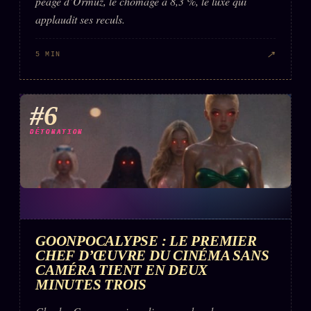
péage d’Ormuz, le chômage à 8,3 %, le luxe qui
applaudit ses reculs.
↗
5 MIN
#6
DÉTONATION
GOONPOCALYPSE : LE PREMIER
CHEF D’ŒUVRE DU CINÉMA SANS
CAMÉRA TIENT EN DEUX
MINUTES TROIS