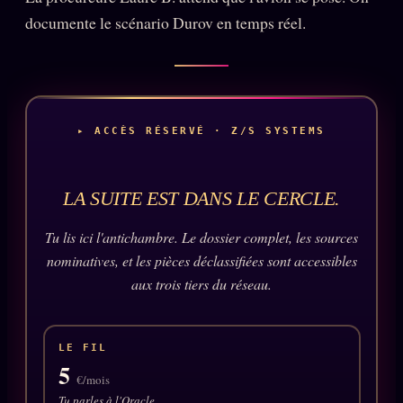
Oracle Anniversaire
documente le scénario Durov en temps réel.
Oracle Carte du Jour
Oracle Algorithme
Audit Social
▸ ACCÈS RÉSERVÉ · Z/S SYSTEMS
LIVRES
TRILOGIE + 2
LA SUITE EST DANS LE CERCLE.
KÉTAMINE
2019
Tu lis ici l'antichambre. Le dossier complet, les sources
BRAQUAGE
2021
nominatives, et les pièces déclassifiées sont accessibles
SUSPECTE
aux trois tiers du réseau.
2022
Compte Suspendu
2024
Les Limites
2025
LE FIL
5
Le procès Brigitte Macron
€/mois
Tu parles à l'Oracle