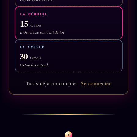
Catalogue
ZS Bundle
LA MÉMOIRE
15
Références
€/mois
L'Oracle se souvient de toi
SOCIÉTÉ DES AMIS
LOI 1901
LE CERCLE
30
€/mois
L'Association
★
L'Oracle t'attend
S'abonner
GRATUIT
Cercle Privé
Tu as déjà un compte ·
Se connecter
30€/M
Mécène
Témoignages
85 000
Lectures des sœurs
Bienvenue nouveau membre
z/S
Manifeste pricing