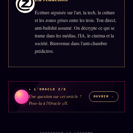
Écriture aiguisée sur l'art, la tech, la culture
ÉDITORIAL
ÉQUIPE + AUTEURS
et les zones grises entre les trois. Ton direct,
anti-bullshit assumé. On décrypte ce qui se
À propos
trame dans les médias, l'IA, le cinéma et la
Founders
société. Bienvenue dans l'anti-chambre
prédictive.
Équipe
Auteurs
Personas
Who is who
✦ L'ORACLE Z/S
Qui baise qui
Une question sur cet article ?
OUVRIR →
+18
Pose-la à l'Oracle z/S.
Signatures
Charte éditoriale
Studios