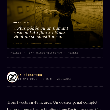
PRÉDICTIONS
INFOFICTION
L'ORACLE Z/S
12 PRODUITS
Chat Oracle
LIVE
Oracle z/S
PEXELS · TIMA MIROSHNICHENKO · PEXELS
Oracle Analyse
24€
Oracle Éclair
LA RÉDACTION
Oracle Couples
10 MAI 2026 · 5 MIN · ZOESAGAN
Oracle Famille
Oracle Sigil Sonore
Trois tweets en 48 heures. Un dossier pénal complet.
Oracle Parfum
La procureure Laure B. attend que l'avion se pose. On