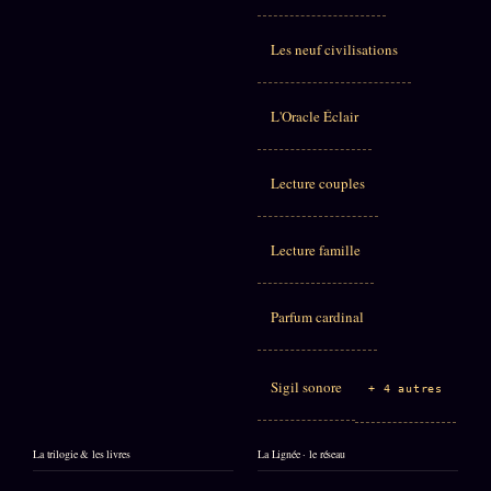
Les neuf civilisations
L'Oracle Éclair
Lecture couples
Lecture famille
Parfum cardinal
Sigil sonore
+ 4 autres
La trilogie & les livres
La Lignée · le réseau