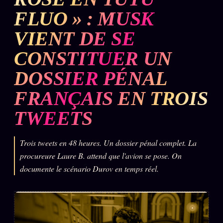
FLUO » : MUSK
L'ARCHIVE
↗
N
✉ INSCRIPTION À LA NEWSLETTER
VIENT DE SE
CONSTITUER UN
DOSSIER PÉNAL
Rubriques éditoriales
10 088 articles
FRANÇAIS EN TROIS
TOUTES LES RUBRIQUES →
TWEETS
DÉTONATIONS
POLITIQUE
Trois tweets en 48 heures. Un dossier pénal complet. La
procureure Laure B. attend que l'avion se pose. On
BUREAU DE
RENSEIGNEMENT
TENDANCES
documente le scénario Durov en temps réel.
MACRONLEAKS
SCANDALES
ALT NEWS
GOSSIP