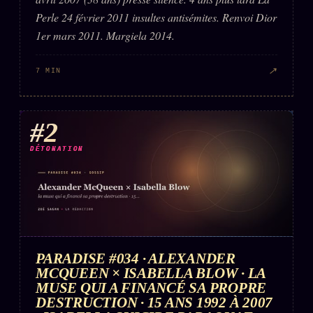
FAQ
Perle 24 février 2011 insultes antisémites. Renvoi Dior
Corrections · Erratum
1er mars 2011. Margiela 2014.
Mentions légales
↗
7 MIN
llms.txt
#2
DÉTONATION
PARADISE #034 · ALEXANDER
MCQUEEN × ISABELLA BLOW · LA
MUSE QUI A FINANCÉ SA PROPRE
DESTRUCTION · 15 ANS 1992 À 2007