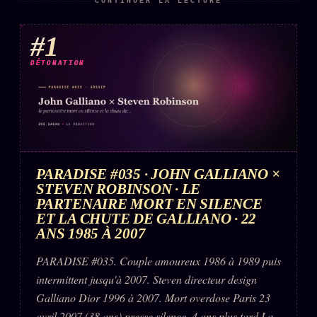
CONTINUER LA LECTURE
Words Radio
FM
#1
PRATIQUE + LÉGAL
DÉTONATION
Archive complète
Récents
À la une
Recherche ⌕
PARADISE #035 · JOHN GALLIANO ×
STEVEN ROBINSON · LE
Tous les tags
PARTENAIRE MORT EN SILENCE
ET LA CHUTE DE GALLIANO · 22
Soumettre un tip
ANS 1985 À 2007
Nous écrire
PARADISE #035. Couple amoureux 1986 à 1989 puis
Presse
intermittent jusqu'à 2007. Steven directeur design
Galliano Dior 1996 à 2007. Mort overdose Paris 23
Business
avril 2007 (38 ans) presse silence. 4 ans plus tard La