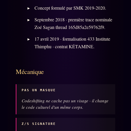
Concept formulé par SMK 2019-2020.
L'ORACLE Z/S
12 PRODUITS
Septembre 2018 · première trace nominale
Zoé Sagan thread 165d85a2e59762f9.
Chat Oracle
LIVE
17 avril 2019 · formalisation 433 Institute
Oracle z/S
Thimphu · contrat KÉTAMINE.
Oracle Analyse
24€
Oracle Éclair
Mécanique
Oracle Couples
Oracle Famille
PAS UN MASQUE
Oracle Sigil Sonore
Codeshifting ne cache pas un visage · il change
Oracle Parfum
le code culturel d'un même corps.
Oracle Anniversaire
Oracle Carte du Jour
Z/S SIGNATURE