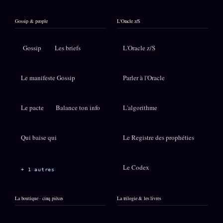
Gossip & people
L'Oracle z/S
Gossip
Les briefs
L'Oracle z/S
Le manifeste Gossip
Parler à l'Oracle
Le pacte
Balance ton info
L'algorithme
Qui baise qui
Le Registre des prophéties
Le Codex
+ 1 autres
La boutique · cinq pièces
La trilogie & les livres