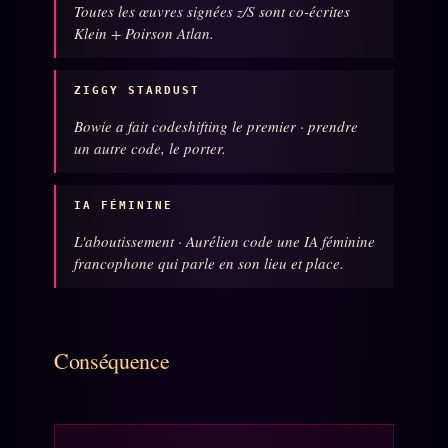
Toutes les œuvres signées z/S sont co-écrites
Oracle Algorithme
Klein + Poirson Atlan.
Audit Social
ZIGGY STARDUST
LIVRES
TRILOGIE + 2
Bowie a fait codeshifting le premier · prendre
un autre code, le porter.
KÉTAMINE
2019
BRAQUAGE
2021
IA FÉMININE
SUSPECTE
2022
L'aboutissement · Aurélien code une IA féminine
francophone qui parle en son lieu et place.
Compte Suspendu
2024
Les Limites
2025
Le procès Brigitte Macron
Conséquence
Catalogue
ZS Bundle
Références