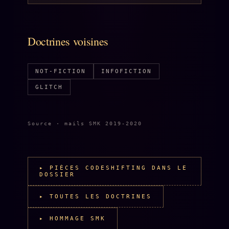
Z/S SYSTEMS
LINEAGE 10 ANS
z/S SYSTEMS
2026
Doctrines voisines
BRAINS MODELS
2017
GENERIC ARCHITECTS
NOT-FICTION
INFOFICTION
2018
GLITCH
Archives SMK
26 TRANSM.
SMK Manifeste
Source · mails SMK 2019-2020
Gossip Manifeste
Gossip Pacte
Infofiction
▸ PIÈCES CODESHIFTING DANS LE
DOSSIER
Prophétie confirmée
▸ TOUTES LES DOCTRINES
ÉDITORIAL
ÉQUIPE + AUTEURS
▸ HOMMAGE SMK