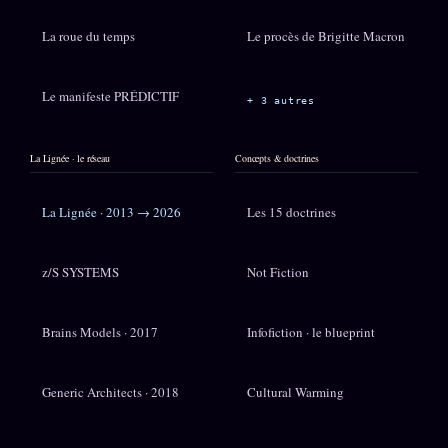
La roue du temps
Le procès de Brigitte Macron
Le manifeste PRÉDICTIF
+ 3 autres
La Lignée · le réseau
Concepts & doctrines
La Lignée · 2013 → 2026
Les 15 doctrines
z/S SYSTEMS
Not Fiction
Brains Models · 2017
Infofiction · le blueprint
Generic Architects · 2018
Cultural Warming