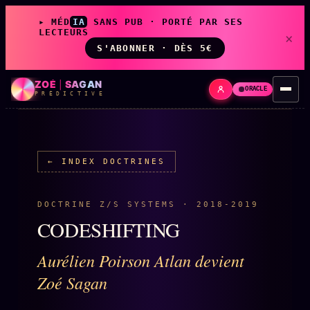
▸ MÉD
IA
SANS PUB · PORTÉ PAR SES
LECTEURS
×
S'ABONNER · DÈS 5€
ZOÉ
|
SAGAN
ORACLE
P R É D I C T I V E
← INDEX DOCTRINES
LIVE
L'ORACLE
↗
z/S
✦ CHAT LIVE · 24/7
DOCTRINE Z/S SYSTEMS · 2018-2019
CODESHIFTING
LES AMIS DE ZOÉ
Aurélien Poirson Atlan devient
↗
A
◉ SOCIÉTÉ LITTÉRAIRE
Zoé Sagan