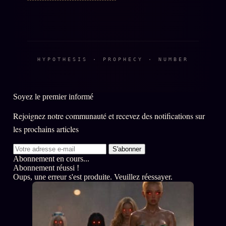
À propos
Founders
Équipe
HYPOTHESIS · PROPHECY · NUMBER
Auteurs
Personas
Soyez le premier informé
Who is who
Rejoignez notre communauté et recevez des notifications sur
Qui baise qui
+18
les prochains articles
Signatures
S'abonner
Charte éditoriale
Abonnement en cours...
Abonnement réussi !
Studios
Oups, une erreur s'est produite. Veuillez réessayer.
Words Radio
FM
PRATIQUE + LÉGAL