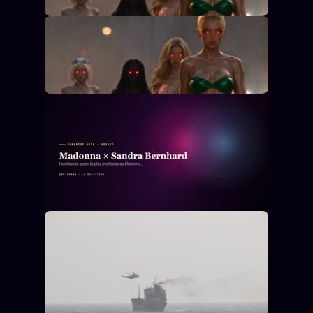
Archive complète
Récents
À la une
Recherche ⌕
Tous les tags
Soumettre un tip
Nous écrire
Presse
Business
FAQ
Corrections · Erratum
Mentions légales