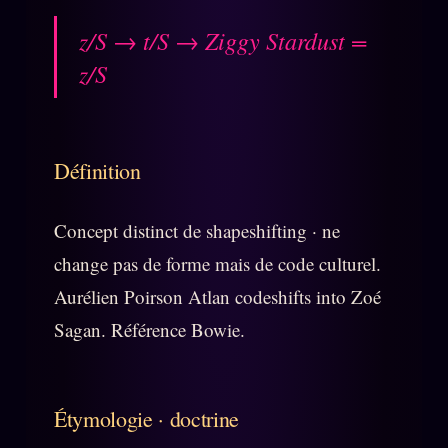
L'ARCHIVE
↗
N
z/S → t/S → Ziggy Stardust =
✉ INSCRIPTION À LA NEWSLETTER
z/S
Rubriques éditoriales
10 088 articles
TOUTES LES RUBRIQUES →
Définition
DÉTONATIONS
POLITIQUE
Concept distinct de shapeshifting · ne
BUREAU DE
RENSEIGNEMENT
TENDANCES
change pas de forme mais de code culturel.
Aurélien Poirson Atlan codeshifts into Zoé
MACRONLEAKS
SCANDALES
Sagan. Référence Bowie.
ALT NEWS
GOSSIP
PRÉDICTIONS
INFOFICTION
Étymologie · doctrine