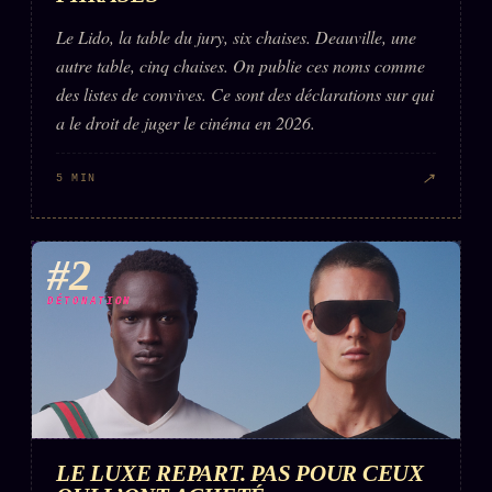
Words Radio
FM
Le Lido, la table du jury, six chaises. Deauville, une
autre table, cinq chaises. On publie ces noms comme
des listes de convives. Ce sont des déclarations sur qui
PRATIQUE + LÉGAL
a le droit de juger le cinéma en 2026.
Archive complète
↗
5 MIN
Récents
À la une
#2
Recherche ⌕
Tous les tags
DÉTONATION
Soumettre un tip
Nous écrire
Presse
Business
LE LUXE REPART. PAS POUR CEUX