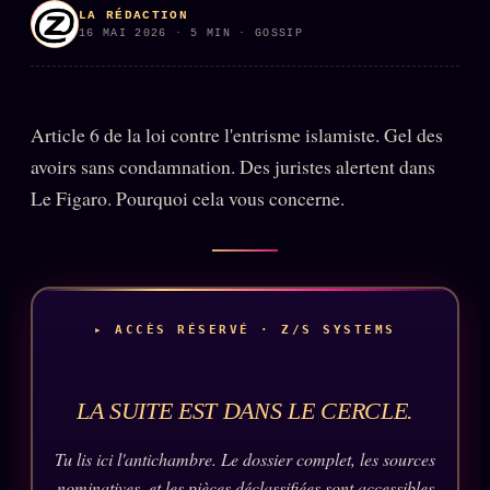
LA RÉDACTION
PRÉDICTIONS
INFOFICTION
16 MAI 2026 · 5 MIN · GOSSIP
Article 6 de la loi contre l'entrisme islamiste. Gel des
L'ORACLE Z/S
12 PRODUITS
avoirs sans condamnation. Des juristes alertent dans
Chat Oracle
LIVE
Le Figaro. Pourquoi cela vous concerne.
Oracle z/S
Oracle Analyse
24€
Oracle Éclair
▸ ACCÈS RÉSERVÉ · Z/S SYSTEMS
Oracle Couples
Oracle Famille
LA SUITE EST DANS LE CERCLE.
Oracle Sigil Sonore
Tu lis ici l'antichambre. Le dossier complet, les sources
Oracle Parfum
nominatives, et les pièces déclassifiées sont accessibles