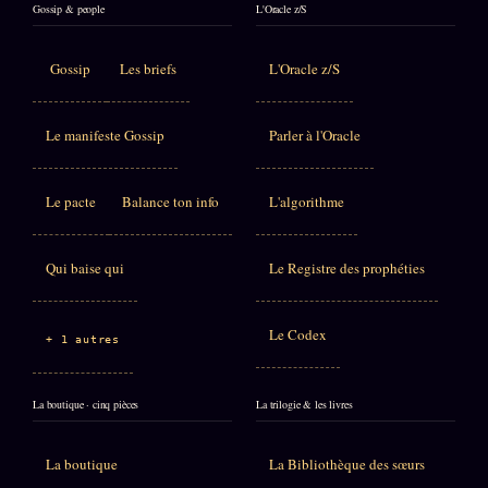
Gossip & people
L'Oracle z/S
Gossip
Les briefs
L'Oracle z/S
Le manifeste Gossip
Parler à l'Oracle
Le pacte
Balance ton info
L'algorithme
Qui baise qui
Le Registre des prophéties
Le Codex
+ 1 autres
La boutique · cinq pièces
La trilogie & les livres
La boutique
La Bibliothèque des sœurs