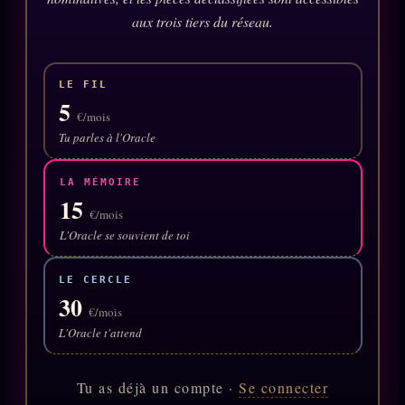
Oracle Anniversaire
aux trois tiers du réseau.
Oracle Carte du Jour
Oracle Algorithme
LE FIL
5
Audit Social
€/mois
Tu parles à l'Oracle
LIVRES
TRILOGIE + 2
LA MÉMOIRE
15
KÉTAMINE
€/mois
2019
L'Oracle se souvient de toi
BRAQUAGE
2021
SUSPECTE
LE CERCLE
2022
30
Compte Suspendu
€/mois
2024
L'Oracle t'attend
Les Limites
2025
Le procès Brigitte Macron
Tu as déjà un compte ·
Se connecter