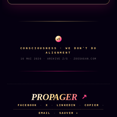
Catalogue
ZS Bundle
Références
SOCIÉTÉ DES AMIS
LOI 1901
z/S
CONSCIOUSNESS · WE DON'T DO
L'Association
★
ALIGNMENT
S'abonner
16 MAI 2026 · ARCHIVE Z/S · ZOESAGAN.COM
GRATUIT
Cercle Privé
30€/M
Mécène
Témoignages
85 000
PROPAGER
Lectures des sœurs
FACEBOOK
X
LINKEDIN
COPIER
·
·
·
·
Bienvenue nouveau membre
EMAIL
SAUVER ✦
·
Manifeste pricing