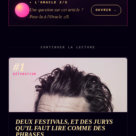
✦ L'ORACLE Z/S
Une question sur cet article ?
OUVRIR →
Pose-la à l'Oracle z/S.
ÉDITORIAL
ÉQUIPE + AUTEURS
À propos
Founders
CONTINUER LA LECTURE
Équipe
#1
Auteurs
Personas
DÉTONATION
Who is who
Qui baise qui
+18
Signatures
Charte éditoriale
DEUX FESTIVALS, ET DES JURYS
QU’IL FAUT LIRE COMME DES
Studios
PHRASES