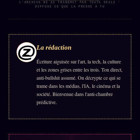
L'ARCHIVE NE SE TRANSMET PAS TOUTE SEULE ·
DIFFUSE CE QUE LA PRESSE A TU
Se connecter
Z/S SYSTEMS
LINEAGE 10 ANS
La rédaction
z/S SYSTEMS
2026
BRAINS MODELS
2017
Écriture aiguisée sur l'art, la tech, la culture
et les zones grises entre les trois. Ton direct,
GENERIC ARCHITECTS
2018
anti-bullshit assumé. On décrypte ce qui se
Archives SMK
26 TRANSM.
trame dans les médias, l'IA, le cinéma et la
SMK Manifeste
société. Bienvenue dans l'anti-chambre
prédictive.
Gossip Manifeste
Gossip Pacte
Infofiction
Prophétie confirmée