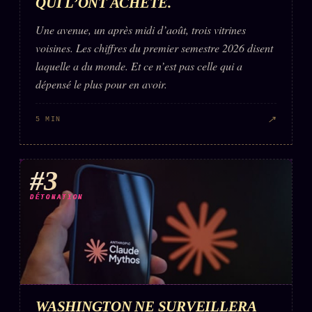
QUI L’ONT ACHETÉ.
FAQ
Une avenue, un après midi d’août, trois vitrines
Corrections · Erratum
voisines. Les chiffres du premier semestre 2026 disent
Mentions légales
laquelle a du monde. Et ce n’est pas celle qui a
llms.txt
dépensé le plus pour en avoir.
↗
5 MIN
#3
DÉTONATION
WASHINGTON NE SURVEILLERA