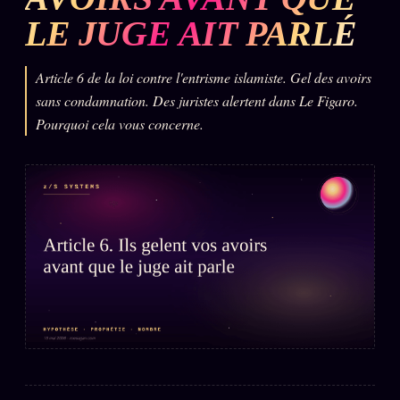
LE JUGE AIT PARLÉ
L'ARCHIVE
↗
N
✉ INSCRIPTION À LA NEWSLETTER
Article 6 de la loi contre l'entrisme islamiste. Gel des avoirs
sans condamnation. Des juristes alertent dans Le Figaro.
Pourquoi cela vous concerne.
Rubriques éditoriales
10 088 articles
TOUTES LES RUBRIQUES →
DÉTONATIONS
POLITIQUE
BUREAU DE
RENSEIGNEMENT
TENDANCES
MACRONLEAKS
SCANDALES
ALT NEWS
GOSSIP