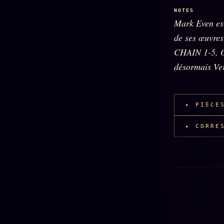
NOTES
Mark Even est
de ses œuvre
CHAIN 1-5, 
désormais Ve
▸ PIÈCE
▸ CORRE