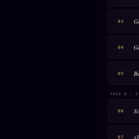
Social
G
03
Go
04
B
05
FACE B · I
Sc
06
s
07