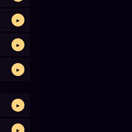
▶
▶
▶
▶
▶