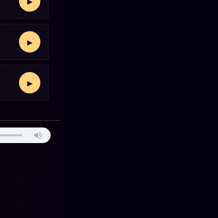
▶
▶
▶