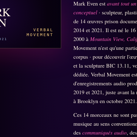
BUREAU DE
Mark Even est
avant tout un 
IGNEMENT
MACRONLEAKS
TENDANCES
RK
conceptuel
· sculpteur, plast
N
P
PRÉDICTIONS
INFOFICTION
de 14 œuvres prison docume
2014 et 2021. Il est né le 1
VERBAL
MOVEMENT
2000 à
Mountain View, Cali
021
Movement n'est qu'une parti
Z/S
ÉQUIPE +
PRATIQUE +
LINEAGE
ÉDITORIAL
AUTEURS
SYSTEMS
10 ANS
LÉGAL
corpus · pour découvrir l'œ
À propos
tion
z/S
Archive
et la sculpture BIC 13.11, vo
SYSTEMS
complète
dédiée. Verbal Movement est
Founders
2026
r
Récents
d'enregistrements audio prod
BRAINS
Équipe
2019 et 2021, juste avant l
MODELS
À la une
Auteurs
2017
à Brooklyn en octobre 2021.
Recherche
GENERIC
Personas
⌕
ARCHITECTS
Ces 14 morceaux ne sont pas
2018
Who is
Tous les
musique au sens conventionn
who
Archives
tags
ges
des
communiqués audio
, de
SMK
Qui baise