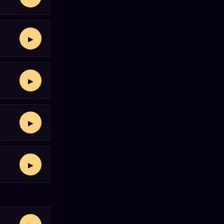
▶
▶
▶
▶