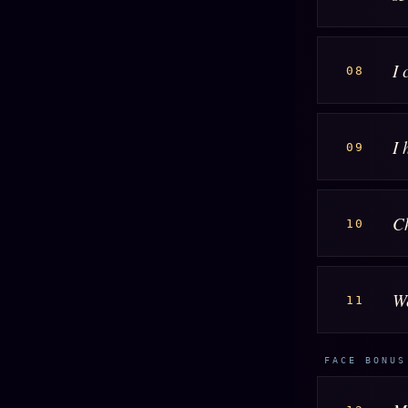
I 
08
I 
09
Ch
10
W
11
FACE BONUS