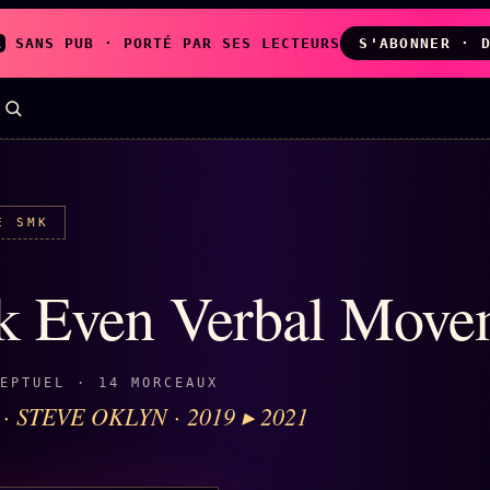
A
SANS PUB · PORTÉ PAR SES LECTEURS
S'ABONNER · 
E SMK
LES AMIS DE
L'ARCHIVE
ZOÉ
↗
↗
A
N
k Even Verbal Move
✉ INSCRIPTION À
◉ SOCIÉTÉ
LA NEWSLETTER
LITTÉRAIRE
EPTUEL · 14 MORCEAUX
 · STEVE OKLYN · 2019 ▸ 2021
TOUTES LES RUBRIQUES →