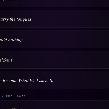
carry the tongues
hold nothing
ickens
e Become What We Listen To
 · UNPLUGGED