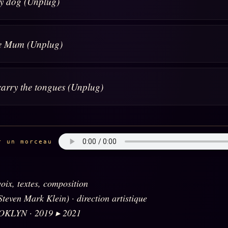
y dog (Unplug)
e Mum (Unplug)
carry the tongues (Unplug)
r un morceau
oix, textes, composition
Steven Mark Klein) · direction artistique
 OKLYN · 2019 ▸ 2021