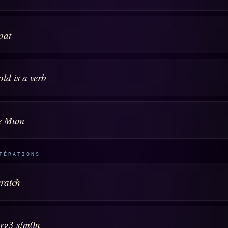
oat
ld is a verb
e Mum
TÉRATIONS
ratch
3rg3 s!m0n