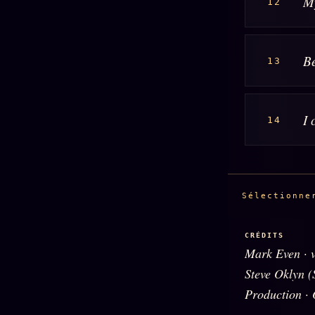
M
12
B
13
I 
14
Sélectionne
CRÉDITS
Mark Even · v
Steve Oklyn (
Production ·