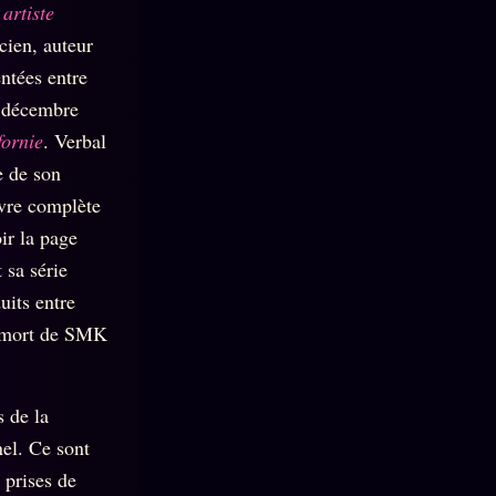
artiste
icien, auteur
ntées entre
6 décembre
fornie
. Verbal
e de son
uvre complète
ir la page
 sa série
uits entre
a mort de SMK
 de la
el. Ce sont
s prises de