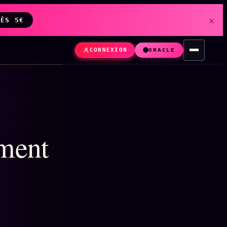
×
DÈS 5€
CONNEXION
ORACLE
ment