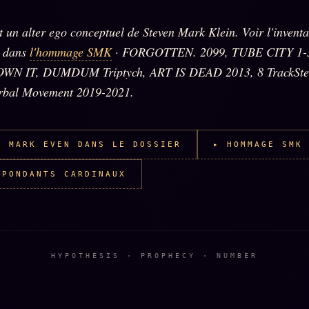
 un alter ego conceptuel de Steven Mark Klein. Voir l'inventa
s dans
l'hommage SMK
· FORGOTTEN. 2099, TUBE CITY 1-
OWN IT, DUMDUM Triptych, ART IS DEAD 2013, 8 TrackSter
rbal Movement 2019-2021.
S MARK EVEN DANS LE DOSSIER
▸ HOMMAGE SMK
SPONDANTS CARDINAUX
HYPOTHESIS · PROPHECY · NUMBER