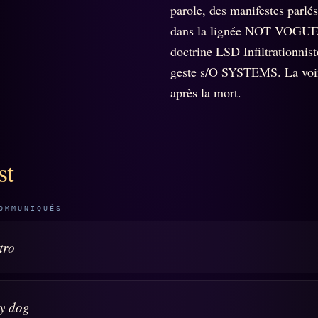
Soumettre
26 TRANSM.
parole, des manifestes parlés.
qui
un tip
SMK
dans la lignée NOT VOGUE,
+18
Manifeste
Nous
doctrine LSD Infiltrationnist
Signatures
e
écrire
Gossip
geste s/O SYSTEMS. La voi
Charte
Manifeste
Presse
éditoriale
après la mort.
Gossip
Business
Studios
Pacte
FAQ
Words
Infofiction
Radio
st
Corrections
FM
Prophétie
· Erratum
confirmée
Mentions
OMMUNIQUÉS
légales
llms.txt
tro
y dog