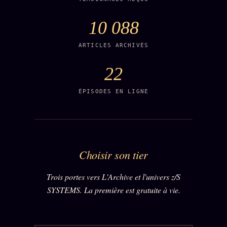
10 088
SOCIÉTÉ DES AMIS
LOI 1901
ARTICLES ARCHIVÉS
L'Association
★
22
S'abonner
GRATUIT
ÉPISODES EN LIGNE
Cercle Privé
30€/M
Mécène
Témoignages
85 000
Lectures des sœurs
Choisir son tier
Bienvenue nouveau membre
Trois portes vers L'Archive et l'univers z/S
Manifeste pricing
SYSTEMS. La première est gratuite à vie.
Se connecter