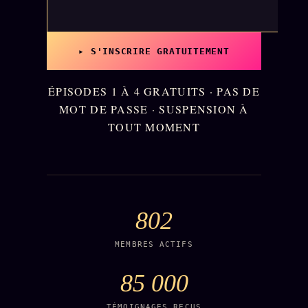
Oracle Algorithme
Audit Social
▸ S'INSCRIRE GRATUITEMENT
LIVRES
TRILOGIE + 2
ÉPISODES 1 À 4 GRATUITS · PAS DE
MOT DE PASSE · SUSPENSION À
KÉTAMINE
2019
TOUT MOMENT
BRAQUAGE
2021
SUSPECTE
2022
Compte Suspendu
2024
Les Limites
802
2025
Le procès Brigitte Macron
MEMBRES ACTIFS
Catalogue
85 000
ZS Bundle
Références
TÉMOIGNAGES REÇUS