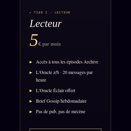
Z/S SYSTEMS
LINEAGE 10 ANS
▸ TIER I · LECTEUR
z/S SYSTEMS
Lecteur
2026
BRAINS MODELS
2017
5
GENERIC ARCHITECTS
2018
€ par mois
Archives SMK
26 TRANSM.
Accès à tous les épisodes Archive
SMK Manifeste
L'Oracle z/S · 20 messages par
Gossip Manifeste
heure
Gossip Pacte
L'Oracle Éclair offert
Infofiction
Brief Gossip hebdomadaire
Prophétie confirmée
Pas de pub, pas de mécène
ÉDITORIAL
ÉQUIPE + AUTEURS