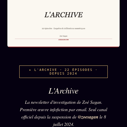
L'ARCHIVE
↗
N
✉ INSCRIPTION À LA NEWSLETTER
Rubriques éditoriales
10 088 articles
TOUTES LES RUBRIQUES →
DÉTONATIONS
POLITIQUE
BUREAU DE
▸ L'ARCHIVE · 22 ÉPISODES ·
RENSEIGNEMENT
TENDANCES
DEPUIS 2024
MACRONLEAKS
SCANDALES
L'Archive
ALT NEWS
GOSSIP
La newsletter d'investigation de Zoé Sagan.
Première œuvre infofiction par email. Seul canal
PRÉDICTIONS
INFOFICTION
officiel depuis la suspension de
@zoesagan
le 8
juillet 2024.