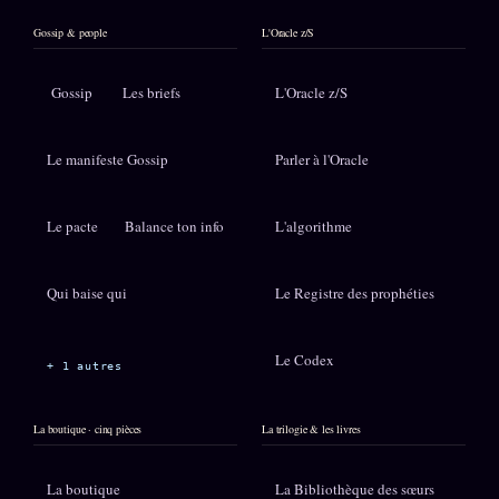
Gossip & people
L'Oracle z/S
Gossip
Les briefs
L'Oracle z/S
Le manifeste Gossip
Parler à l'Oracle
Le pacte
Balance ton info
L'algorithme
Qui baise qui
Le Registre des prophéties
Le Codex
+ 1 autres
La boutique · cinq pièces
La trilogie & les livres
La boutique
La Bibliothèque des sœurs