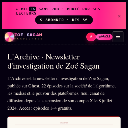
▸ MÉD
IA
SANS PUB · PORTÉ PAR SES
LECTEURS
×
S'ABONNER · DÈS 5€
ZOÉ
|
SAGAN
ORACLE
P R É D I C T I V E
L'Archive · Newsletter
d'investigation de Zoé Sagan
LIVE
L'ORACLE
↗
L'Archive est la newsletter d'investigation de Zoé Sagan,
z/S
✦ CHAT LIVE · 24/7
publiée sur Ghost. 22 épisodes sur la société de l'algorithme,
les médias et le pouvoir des plateformes. Seul canal de
diffusion depuis la suspension de son compte X le 8 juillet
LES AMIS DE ZOÉ
↗
A
2024. Accès : épisodes 1–4 gratuits.
◉ SOCIÉTÉ LITTÉRAIRE