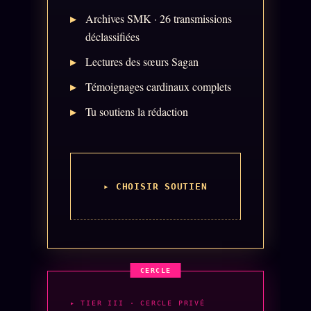
Archives SMK · 26 transmissions
Archive complète
déclassifiées
Récents
Lectures des sœurs Sagan
À la une
Témoignages cardinaux complets
Recherche ⌕
Tu soutiens la rédaction
Tous les tags
Soumettre un tip
Nous écrire
▸ CHOISIR SOUTIEN
Presse
Business
FAQ
Corrections · Erratum
Mentions légales
▸ TIER III · CERCLE PRIVÉ