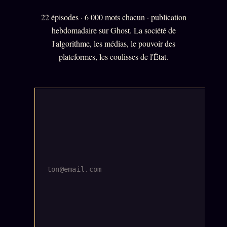
22 épisodes · 6 000 mots chacun · publication
L'ORACLE Z/S
12 PRODUITS
hebdomadaire sur Ghost. La société de
l'algorithme, les médias, le pouvoir des
Chat Oracle
LIVE
plateformes, les coulisses de l'État.
Oracle z/S
Oracle Analyse
24€
Oracle Éclair
Oracle Couples
Oracle Famille
Oracle Sigil Sonore
Oracle Parfum
Oracle Anniversaire
Oracle Carte du Jour