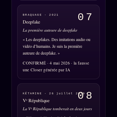
À propos
Founders
07
BRAQUAGE · 2021
Deepfake
Équipe
La première auteure de deepfake
Auteurs
« Les deepfakes. Des imitations audio ou
Personas
vidéo d’humains. Je suis la première
Who is who
auteure de deepfake. »
Qui baise qui
CONFIRMÉ · 4 mai 2026 · la fausse
+18
une Closer générée par IA
Signatures
Charte éditoriale
Studios
08
KÉTAMINE · 26 juillet 2019
Words Radio
Vᵉ République
FM
La Vᵉ République tomberait en deux jours
PRATIQUE + LÉGAL