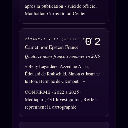
après la publication · suicide officiel
Manhattan Correctional Center
L'ORACLE Z/S
12 PRODUITS
Chat Oracle
LIVE
Oracle z/S
02
KÉTAMINE · 26 juillet 2019
Carnet noir Epstein France
Oracle Analyse
24€
Quatorze noms français nommés en 2019
Oracle Éclair
« Betty Lagardère, Azzedine Alaïa,
Oracle Couples
Édouard de Rothschild, Simon et Jasmine
Oracle Famille
le Bon, Hermine de Clermont... »
Oracle Sigil Sonore
CONFIRMÉ · 2022 à 2025 ·
Mediapart, Off Investigation, Reflets
Oracle Parfum
reprennent la cartographie
Oracle Anniversaire
Oracle Carte du Jour