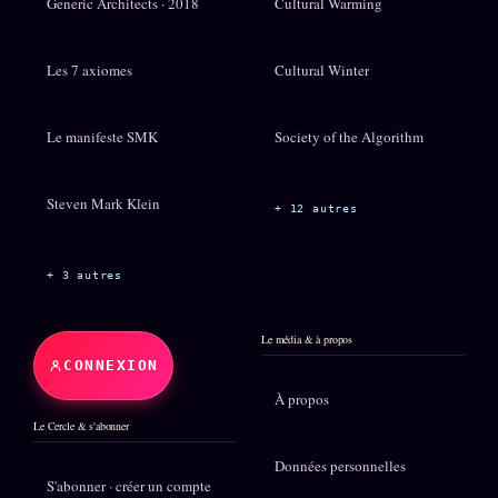
Generic Architects · 2018
Cultural Warming
Les 7 axiomes
Cultural Winter
Le manifeste SMK
Society of the Algorithm
Steven Mark Klein
+ 12 autres
+ 3 autres
Le média & à propos
CONNEXION
À propos
Le Cercle & s'abonner
Données personnelles
S'abonner · créer un compte