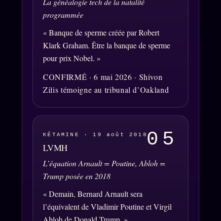
La généalogie tech de la natalité
programmée
« Banque de sperme créée par Robert
SOCIÉTÉ DES AMIS
LOI 1901
Klark Graham. Être la banque de sperme
L'Association
pour prix Nobel. »
★
S'abonner
CONFIRMÉ · 6 mai 2026 · Shivon
GRATUIT
Zilis témoigne au tribunal d’Oakland
Cercle Privé
30€/M
Mécène
Témoignages
85 000
05
KÉTAMINE · 19 août 2018
Lectures des sœurs
LVMH
L’équation Arnault = Poutine, Abloh =
Bienvenue nouveau membre
Trump posée en 2018
Manifeste pricing
« Demain, Bernard Arnault sera
Se connecter
l’équivalent de Vladimir Poutine et Virgil
Abloh de Donald Trump. »