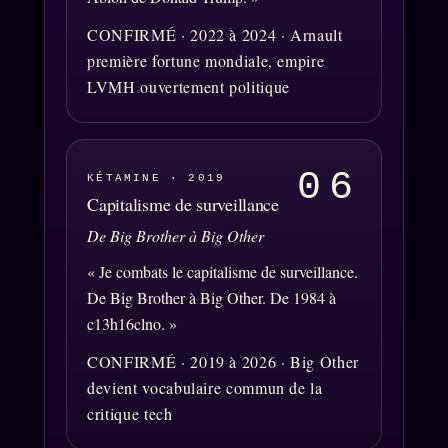
Z/S SYSTEMS
LINEAGE 10 ANS
CONFIRMÉ · 2022 à 2024 · Arnault
première fortune mondiale, empire
z/S SYSTEMS
2026
LVMH ouvertement politique
BRAINS MODELS
2017
GENERIC ARCHITECTS
2018
Archives SMK
06
KÉTAMINE · 2019
26 TRANSM.
Capitalisme de surveillance
SMK Manifeste
De Big Brother à Big Other
Gossip Manifeste
« Je combats le capitalisme de surveillance.
Gossip Pacte
De Big Brother à Big Other. De 1984 à
Infofiction
c13h16clno. »
Prophétie confirmée
CONFIRMÉ · 2019 à 2026 · Big Other
devient vocabulaire commun de la
critique tech
ÉDITORIAL
ÉQUIPE + AUTEURS