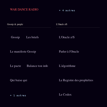
WAR DANCE RADIO
+ 4 autres
Gossip & people
L'Oracle z/S
Gossip
Les briefs
L'Oracle z/S
Le manifeste Gossip
Parler à l'Oracle
Le pacte
Balance ton info
L'algorithme
Qui baise qui
Le Registre des prophéties
Le Codex
+ 1 autres