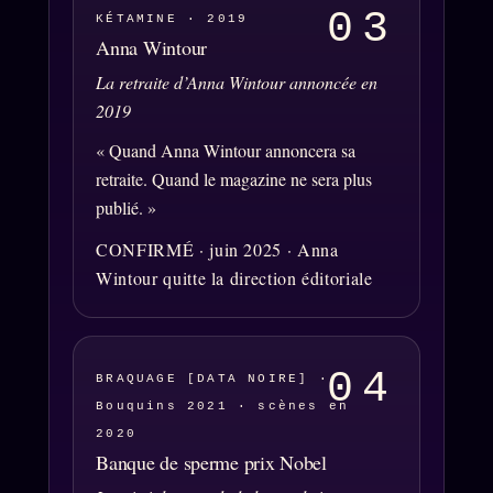
Oracle Algorithme
03
KÉTAMINE · 2019
Anna Wintour
Audit Social
La retraite d’Anna Wintour annoncée en
2019
LIVRES
TRILOGIE + 2
« Quand Anna Wintour annoncera sa
KÉTAMINE
retraite. Quand le magazine ne sera plus
2019
publié. »
BRAQUAGE
2021
CONFIRMÉ · juin 2025 · Anna
SUSPECTE
2022
Wintour quitte la direction éditoriale
Compte Suspendu
2024
Les Limites
2025
Le procès Brigitte Macron
04
BRAQUAGE [DATA NOIRE] ·
Bouquins 2021 · scènes en
Catalogue
2020
ZS Bundle
Banque de sperme prix Nobel
Références