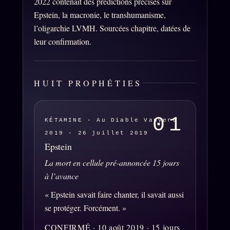
2022 contenait des prédictions précises sur
L'ARCHIVE
↗
N
Epstein, la macronie, le transhumanisme,
✉ INSCRIPTION À LA NEWSLETTER
l’oligarchie LVMH. Sourcées chapitre, datées de
leur confirmation.
Rubriques éditoriales
10 088 articles
TOUTES LES RUBRIQUES →
HUIT PROPHÉTIES
DÉTONATIONS
POLITIQUE
01
KÉTAMINE · Au Diable Vauvert
BUREAU DE
RENSEIGNEMENT
TENDANCES
2019 · 26 juillet 2019
Epstein
MACRONLEAKS
SCANDALES
La mort en cellule pré-annoncée 15 jours
à l’avance
ALT NEWS
GOSSIP
« Epstein savait faire chanter, il savait aussi
se protéger. Forcément. »
PRÉDICTIONS
INFOFICTION
CONFIRMÉ · 10 août 2019 · 15 jours