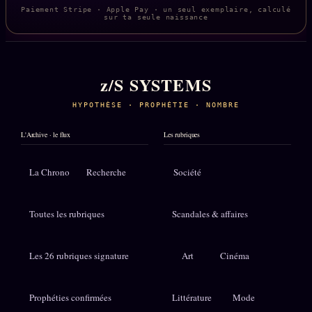
Paiement Stripe · Apple Pay · un seul exemplaire, calculé
sur ta seule naissance
z/S SYSTEMS
HYPOTHÈSE · PROPHÉTIE · NOMBRE
L'Archive · le flux
Les rubriques
La Chrono
Recherche
Société
Toutes les rubriques
Scandales & affaires
Les 26 rubriques signature
Art
Cinéma
Prophéties confirmées
Littérature
Mode