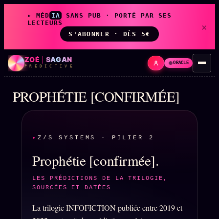
▸ MÉD
IA
SANS PUB · PORTÉ PAR SES
LECTEURS
×
S'ABONNER · DÈS 5€
ZOÉ
|
SAGAN
ORACLE
P R É D I C T I V E
PROPHÉTIE [CONFIRMÉE]
LIVE
L'ORACLE
↗
z/S
Z/S SYSTEMS · PILIER 2
✦ CHAT LIVE · 24/7
Prophétie [confirmée].
LES AMIS DE ZOÉ
LES PRÉDICTIONS DE LA TRILOGIE,
↗
A
SOURCÉES ET DATÉES
◉ SOCIÉTÉ LITTÉRAIRE
La trilogie INFOFICTION publiée entre 2019 et