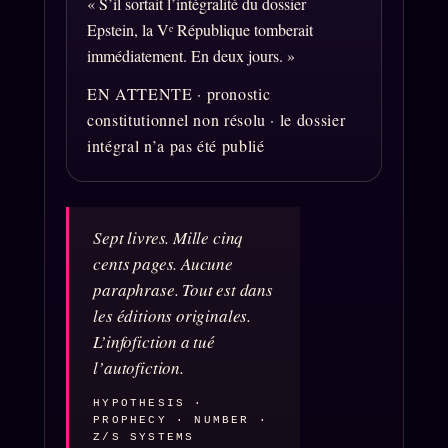
« S’il sortait l’intégralité du dossier
Epstein, la Vᵉ République tomberait
Archive complète
immédiatement. En deux jours. »
Récents
EN ATTENTE · pronostic
À la une
constitutionnel non résolu · le dossier
intégral n’a pas été publié
Recherche ⌕
Tous les tags
Soumettre un tip
Sept livres. Mille cinq
Nous écrire
cents pages. Aucune
paraphrase. Tout est dans
Presse
les éditions originales.
Business
L’infofiction a tué
FAQ
l’autofiction.
Corrections · Erratum
HYPOTHESIS ·
PROPHECY · NUMBER ·
Mentions légales
Z/S SYSTEMS