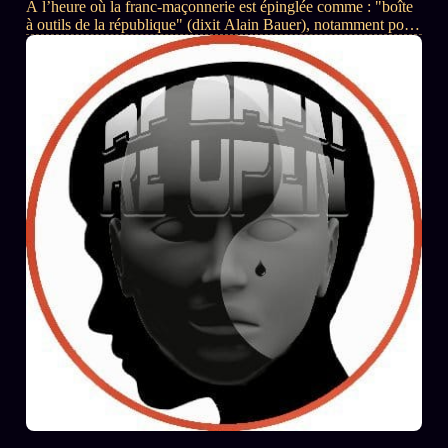
À l’heure où la franc-maçonnerie est épinglée comme : "boîte
à outils de la république" (dixit Alain Bauer), notamment pour
le projet morbide d’euthanasier le bon peuple souffrant.
Emmanuel Macron vient rendre visite aux francs-maçons de la
GLNF avec un discours mettant les points sur