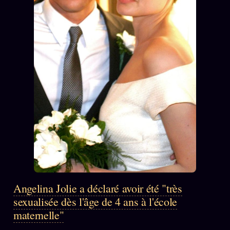
L'ORACLE Z/S
12 PRODUITS
Chat Oracle
LIVE
Oracle z/S
Oracle Analyse
24€
Oracle Éclair
Oracle Couples
Oracle Famille
Oracle Sigil Sonore
Oracle Parfum
Angelina Jolie a déclaré avoir été "très
sexualisée dès l'âge de 4 ans à l'école
Oracle Anniversaire
maternelle"
Oracle Carte du Jour