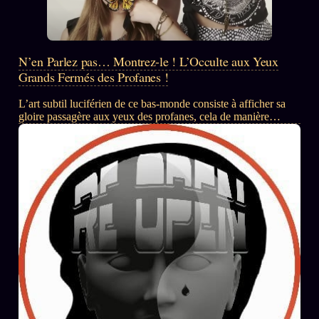
N’en Parlez pas… Montrez-le ! L’Occulte aux Yeux
Grands Fermés des Profanes !
L’art subtil luciférien de ce bas-monde consiste à afficher sa
gloire passagère aux yeux des profanes, cela de manière
récurrente et provocante. Cette doctrine occulte étant de ne
jamais la nommer mais de toujours l’afficher : « N’en parlez
pas, montrez le ». ➡️Source/MK Le Livre : http://mk-polis2.