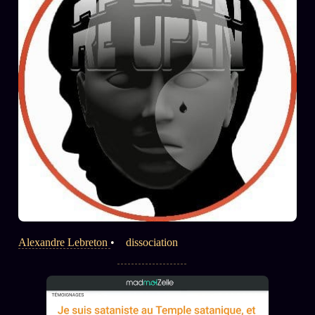
Z/S SYSTEMS
LINEAGE 10 ANS
z/S SYSTEMS
2026
BRAINS MODELS
2017
GENERIC ARCHITECTS
2018
Archives SMK
26 TRANSM.
SMK Manifeste
Gossip Manifeste
Gossip Pacte
Infofiction
Alexandre Lebreton
•
dissociation
Prophétie confirmée
ÉDITORIAL
ÉQUIPE + AUTEURS