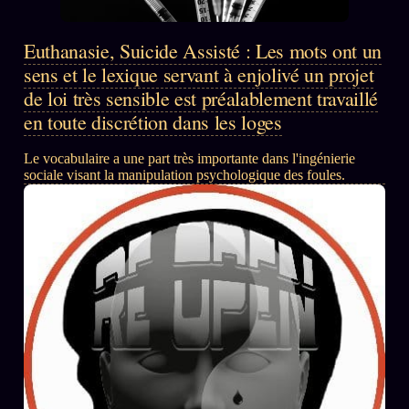
llms.txt
Euthanasie, Suicide Assisté : Les mots ont un
sens et le lexique servant à enjolivé un projet
de loi très sensible est préalablement travaillé
en toute discrétion dans les loges
Le vocabulaire a une part très importante dans l'ingénierie
sociale visant la manipulation psychologique des foules.