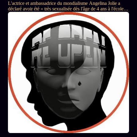
L'actrice et ambassadrice du mondialisme Angelina Jolie a
Oracle Algorithme
déclaré avoir été « très sexualisée dès l'âge de 4 ans à l'école
maternelle (...) J'avais inventé un jeux où j'embrassais les
Audit Social
garçons... Ensuite nous allions plus loin et nous enlevions nos
vêtements. J'avais alors un tas d'ennuis ! »
LIVRES
TRILOGIE + 2
KÉTAMINE
2019
BRAQUAGE
2021
SUSPECTE
2022
Compte Suspendu
2024
Les Limites
2025
Le procès Brigitte Macron
Catalogue
ZS Bundle
Références