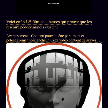
Voici enfin LE film de 4 heures qui prouve que les
réseaux pédocriminels existent
Avertissements. Contenu pouvant être perturbant et
potentiellement déclencheur. Cette vidéo contient de graves
allégations concernant des francs-maçons, cela reste des
présomptions reposant sur des témoignages n’ayant pour la
plupart pas fait l’objet d’enquêtes judiciaires. Lire aussi :
Espions et francs-maçons : révélations