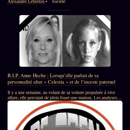
Alexandre Lebreton
•
Société
R.I.P. Anne Heche : Lorsqu’elle parlait de sa
personnalité alter « Celestia » et de l’inceste paternel
Il y a une semaine, au volant de sa voiture propulsée à vive
allure, elle percutait de plein fouet une maison. Les analyses
ont révélées qu’elle avait consommé de la cocaïne et du
fentanyl. Paix à son âme tourmentée depuis le plus jeune âge.
✟ https://fr.wikipedia.org/wiki/