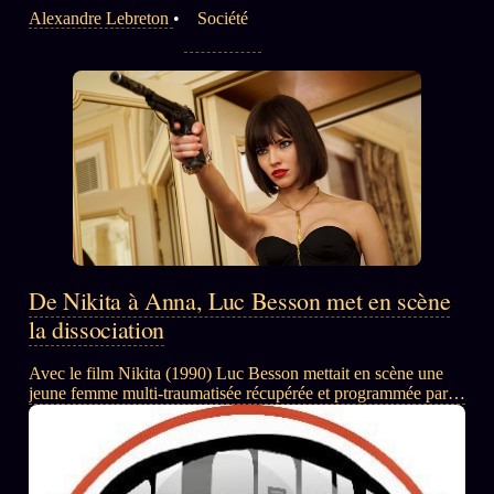
Alexandre Lebreton
•
Société
SOCIÉTÉ DES AMIS
LOI 1901
L'Association
★
S'abonner
GRATUIT
Cercle Privé
30€/M
Mécène
Témoignages
85 000
De Nikita à Anna, Luc Besson met en scène
la dissociation
Lectures des sœurs
Bienvenue nouveau membre
Avec le film Nikita (1990) Luc Besson mettait en scène une
jeune femme multi-traumatisée récupérée et programmée par
Manifeste pricing
les services pour faire d'elle un agent ultra performant...
Se connecter