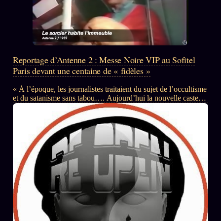
Reportage d’Antenne 2 : Messe Noire VIP au Sofitel
Paris devant une centaine de « fidèles »
« À l’époque, les journalistes traitaient du sujet de l’occultisme
et du satanisme sans tabou…. Aujourd’hui la nouvelle caste
journalistique ne traite plus le sujet si ce n’est sous l’angle mort
du « complotisme » avec ce qui les caractérise (et les
ridiculise) à présent : dédain, dérision et