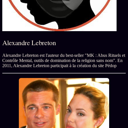
L'ARCHIVE
↗
N
✉ INSCRIPTION À LA NEWSLETTER
Alexandre Lebreton
Rubriques éditoriales
10 088 articles
TOUTES LES RUBRIQUES →
Alexandre Lebreton est l'auteur du best-seller "MK : Abus Rituels et
DÉTONATIONS
POLITIQUE
Contrôle Mental, outils de domination de la religion sans nom". En
2011, Alexandre Lebreton participait à la création du site Pédop
BUREAU DE
RENSEIGNEMENT
TENDANCES
MACRONLEAKS
SCANDALES
ALT NEWS
GOSSIP
PRÉDICTIONS
INFOFICTION