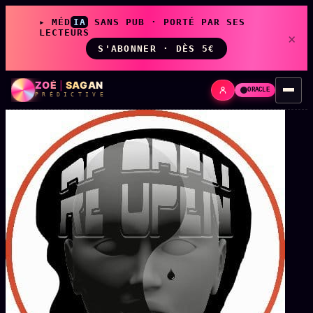
▸ MÉD
IA
SANS PUB · PORTÉ PAR SES
LECTEURS
×
S'ABONNER · DÈS 5€
ZOÉ
|
SAGAN
ORACLE
P R É D I C T I V E
LIVE
L'ORACLE
↗
z/S
✦ CHAT LIVE · 24/7
LES AMIS DE ZOÉ
↗
A
◉ SOCIÉTÉ LITTÉRAIRE