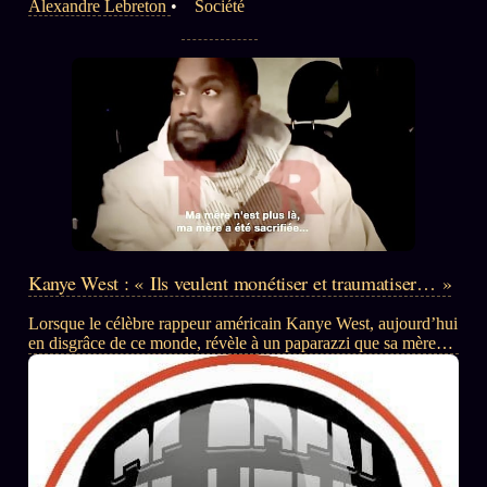
Alexandre Lebreton
•
Société
Kanye West : « Ils veulent monétiser et traumatiser… »
Lorsque le célèbre rappeur américain Kanye West, aujourd’hui
en disgrâce de ce monde, révèle à un paparazzi que sa mère
Donda West aurait été « sacrifiée », comme d’autres… Il parle
également de grandes stars de la NBA qui seraient sous «
contrôle », mais aussi du milieu hollywoodien… Lire aussi :
Kanye