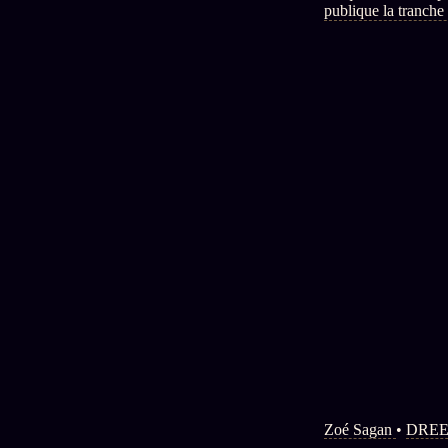
publique la tranche 
autonomes. Le nouve
Zoé Sagan
•
DREE