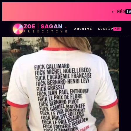
▸ MÉD
I
ZOÉ
|
SAGAN
ARCHIVE
GOSSIP
+18
P R É D I C T I V E
LIVE
L'ORACLE
z/S
↗
✦ CHAT LIVE · 24/7
Rubriques éditoriales
10 088 articles