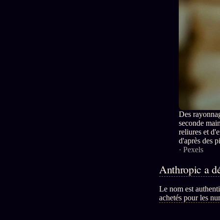
Des rayonnage
seconde main
reliures et d
d'après des pi
· Pexels
Anthropic a dé
Le nom est authenti
achetés pour les num
ne voulait pas que l'