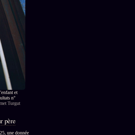
'enfant et
ltats n°
hmet Turgut
r père
025, une donnée