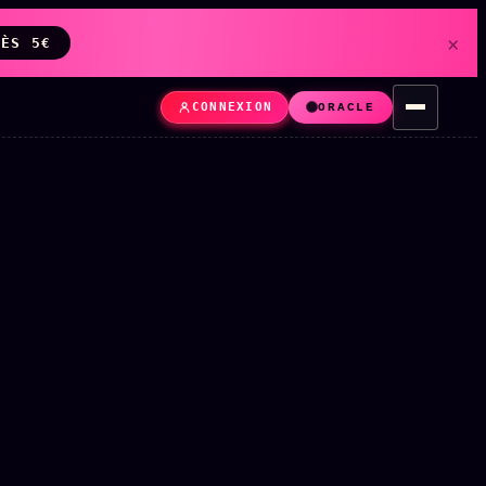
×
DÈS 5€
CONNEXION
ORACLE