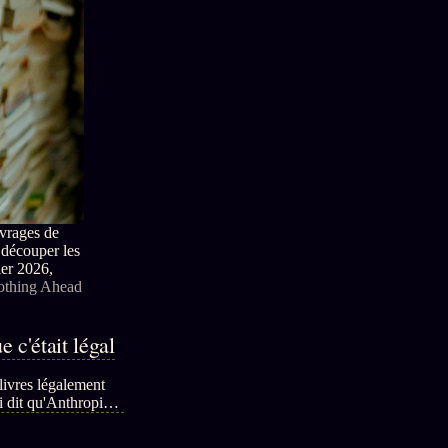
uvrages de
 découper les
ier 2026,
Nothing Ahead
 c'était légal
livres légalement
i dit qu'Anthropic