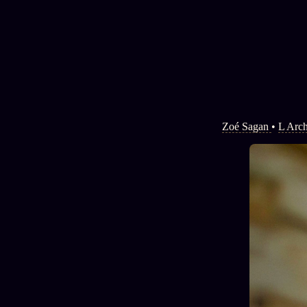
Social
Zoé Sagan
•
L Arch