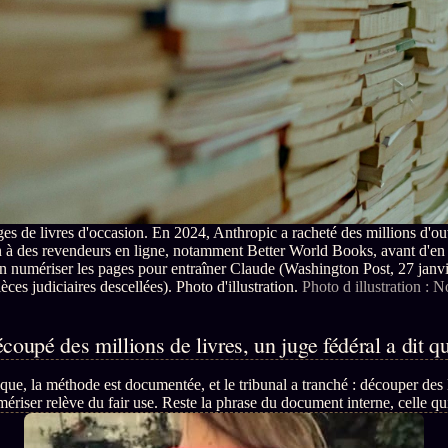
s de livres d'occasion. En 2024, Anthropic a racheté des millions d'o
 à des revendeurs en ligne, notamment Better World Books, avant d'en
'en numériser les pages pour entraîner Claude (Washington Post, 27 janv
èces judiciaires descellées). Photo d'illustration.
Photo d illustration : 
coupé des millions de livres, un juge fédéral a dit que
que, la méthode est documentée, et le tribunal a tranché : découper des 
ériser relève du fair use. Reste la phrase du document interne, celle qu
on sache qu'elle travaillait là-dessus.