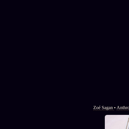
Zoé Sagan
•
Anthro