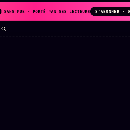
A
SANS PUB · PORTÉ PAR SES LECTEURS
S'ABONNER · 
LES AMIS DE
L'ARCHIVE
ZOÉ
↗
↗
A
N
✉ INSCRIPTION À
◉ SOCIÉTÉ
LA NEWSLETTER
LITTÉRAIRE
TOUTES LES RUBRIQUES →