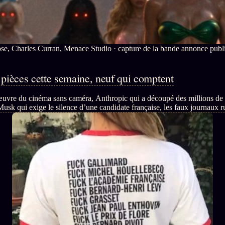
Soumettre
26 TRANSM.
qui
un tip
SMK
+18
Manifeste
Nous
Signatures
e
écrire
Gossip
e, Charles Curran, Menace Studio · capture de la bande annonce publi
Charte
Manifeste
Presse
éditoriale
Gossip
 pièces cette semaine, neuf qui comptent
Business
Studios
Pacte
FAQ
uvre du cinéma sans caméra, Anthropic qui a découpé des millions de l
Words
Infofiction
 Musk qui exige le silence d’une candidate française, les faux journaux r
Radio
Corrections
 à 8,3 %, le luxe qui applaudit ses reculs.
FM
Prophétie
· Erratum
confirmée
Mentions
légales
llms.txt