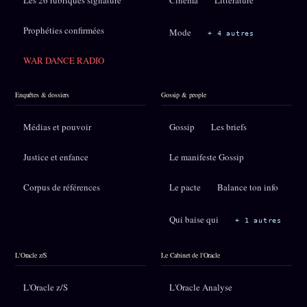
Les 26 rubriques signature
Cinéma
Littérature
Prophéties confirmées
Mode
+ 4 autres
WAR DANCE RADIO
Enquêtes & dossiers
Gossip & people
Médias et pouvoir
Gossip
Les briefs
Justice et enfance
Le manifeste Gossip
Corpus de références
Le pacte
Balance ton info
Qui baise qui
+ 1 autres
L'Oracle z/S
Le Cabinet de l'Oracle
L'Oracle z/S
L'Oracle Analyse