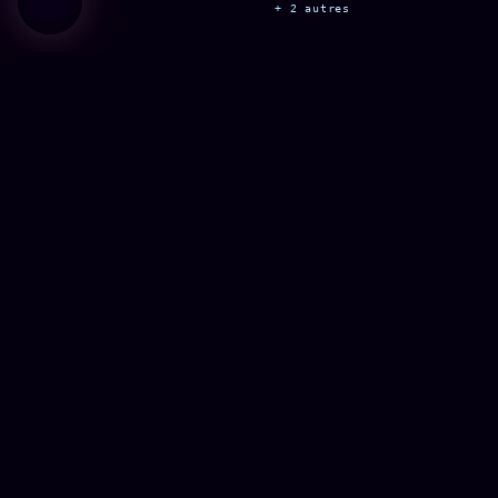
+ 2 autres
Le média & à propos
À propos
Données personnelles
La rédaction
Les Founders
Les auteurs
Les Studios
Presse
+ 9 autres
s/O SYSTEMS 2016 → BRAINS MODELS 2017 → GENERIC ARCHITECTS