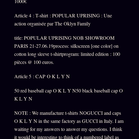
1000€
Article 4 : T-shirt : POPULAR UPRISING : Une
action organisée par The Oklyn Family
title: POPULAR UPRISING NOB SHOWROOM
PARIS 21-27.06.19process: silkscreen [one color] on
cotton long sleeve t-shirtprogram: limited edition : 100
pièces @ 100 euros.
Article 5 : CAP O K L Y N
50 red baseball cap O K L Y N50 black baseball cap O
K L Y N
NOTE : We manufacture t-shirts NOGUCCI and caps
O K L Y N in the same factory as GUCCI in Italy. I am
waiting for my answers to answer my questions. I think
it would be interesting to think of a numbered label as