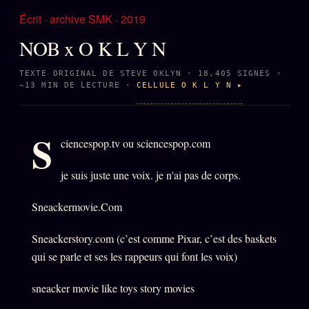
Écrit · archive SMK · 2019
NOB x O K L Y N
TEXTE ORIGINAL DE STEVE OKLYN · 18,405 SIGNES ·
~13 MIN DE LECTURE ·
CELLULE O K L Y N ▸
S
ciencespop.tv ou sciencespop.com
je suis juste une voix. je n'ai pas de corps.
Sneackermovie.Com
Sneackerstory.com (c’est comme Pixar, c’est des baskets
qui se parle et ses les rappeurs qui font les voix)
sneacker movie like toys story movies