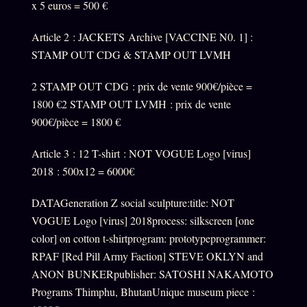
x 5 euros = 500 €
Article 2 : JACKETS Archive [VACCINE N0. 1] :
STAMP OUT CDG & STAMP OUT LVMH
2 STAMP OUT CDG : prix de vente 900€/pièce =
1800 €2 STAMP OUT LVMH : prix de vente
900€/pièce = 1800 €
Article 3 : 12 T-shirt : NOT VOGUE Logo [virus]
2018 : 500x12 = 6000€
DATAGeneration Z social sculpture:title: NOT
VOGUE Logo [virus] 2018process: silkscreen [one
color] on cotton t-shirtprogram: prototypeprogrammer:
RPAF [Red Pill Army Faction] STEVE OKLYN and
ANON BUNKERpublisher: SATOSHI NAKAMOTO
Programs Thimphu, BhutanUnique museum piece :