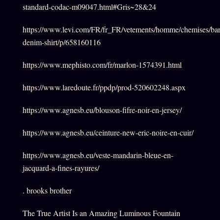
standard-codac-m09047.html#Gris~28&24
https://www.levi.com/FR/fr_FR/vetements/homme/chemises/ba
denim-shirt/p/658160116
https://www.mephisto.com/fr/marlon-1574391.html
https://www.laredoute.fr/ppdp/prod-520602248.aspx
https://www.agnesb.eu/blouson-fifre-noir-en-jersey/
https://www.agnesb.eu/ceinture-new-eric-noire-en-cuir/
https://www.agnesb.eu/veste-mandarin-bleue-en-
jacquard-a-fines-rayures/
. brooks brother
The True Artist Is an Amazing Luminous Fountain