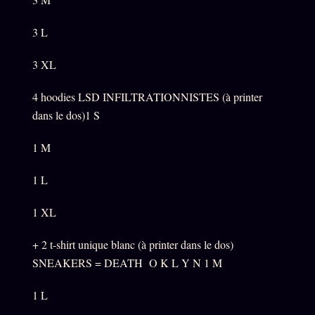
3 L
3 XL
4 hoodies LSD INFILTRATIONNISTES (à printer
dans le dos)1 S
1 M
1 L
1 XL
+ 2 t-shirt unique blanc (à printer dans le dos)
SNEAKERS = DEATH O K L Y N 1 M
1 L