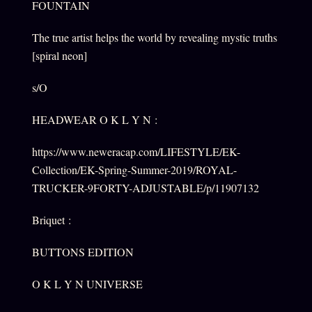
FOUNTAIN
The true artist helps the world by revealing mystic truths
[spiral neon]
s/O
HEADWEAR O K L Y N :
https://www.neweracap.com/LIFESTYLE/EK-
Collection/EK-Spring-Summer-2019/ROYAL-
TRUCKER-9FORTY-ADJUSTABLE/p/11907132
Briquet :
BUTTONS EDITION
O K L Y N UNIVERSE