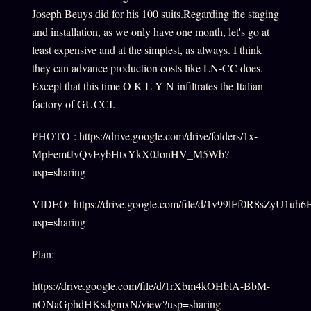
Joseph Beuys did for his 100 suits.Regarding the staging
and installation, as we only have one month, let's go at
least expensive and at the simplest, as always. I think
they can advance production costs like LN-CC does.
Except that this time O K L Y N infiltrates the Italian
factory of GUCCI.
PHOTO : https://drive.google.com/drive/folders/1x-
MpFemtJvQvEybHtxYkX0JonHV_M5Wb?
usp=sharing
VIDEO: https://drive.google.com/file/d/1v99lFf0R8sZyU1
usp=sharing
Plan:
https://drive.google.com/file/d/1rXbm4kOHbtA-BbM-
nONaGphdHKsdgmxN/view?usp=sharing