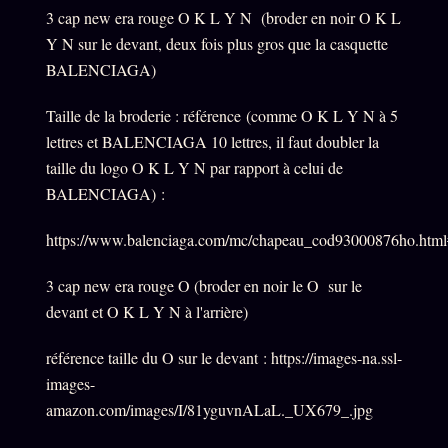
3 cap new era rouge O K L Y N (broder en noir O K L
Y N sur le devant, deux fois plus gros que la casquette
BALENCIAGA)
Taille de la broderie : référence (comme O K L Y N à 5
lettres et BALENCIAGA 10 lettres, il faut doubler la
taille du logo O K L Y N par rapport à celui de
BALENCIAGA) :
https://www.balenciaga.com/mc/chapeau_cod93000876ho.html
3 cap new era rouge O (broder en noir le O sur le
devant et O K L Y N à l'arrière)
référence taille du O sur le devant : https://images-na.ssl-
images-
amazon.com/images/I/81yguvnALaL._UX679_.jpg