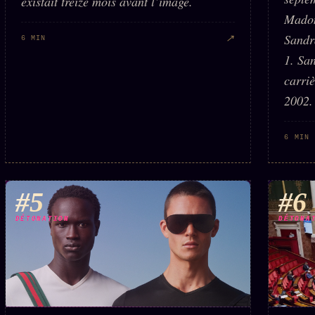
existait treize mois avant l’image.
Madon
Sandr
↗
6 MIN
1. Sa
carri
2002.
6 MIN
#5
#6
DÉTONATION
DÉTONA