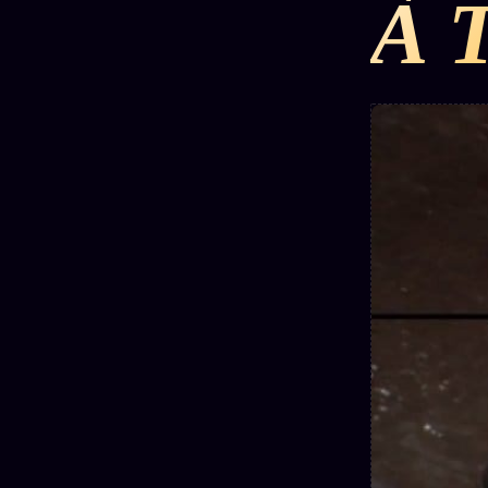
À 
DÉTONATIONS
POLITIQUE
RENSE
SCANDALES
ALT NEWS
GOSSI
L'ORACLE
LIVRES
TRILOGIE + 2
SOCIÉTÉ DES
12
LOI
PRODUITS
1901
Z/S
AMIS
KÉTAMINE
Chat
L'Associa
2019
Oracle
★
BRAQUAGE
LIVE
S'abonne
2021
Oracle z/S
GRATUIT
SUSPECTE
2022
Cercle
Oracle
Privé
Compte
Analyse
Suspendu
30€/M
24€
2024