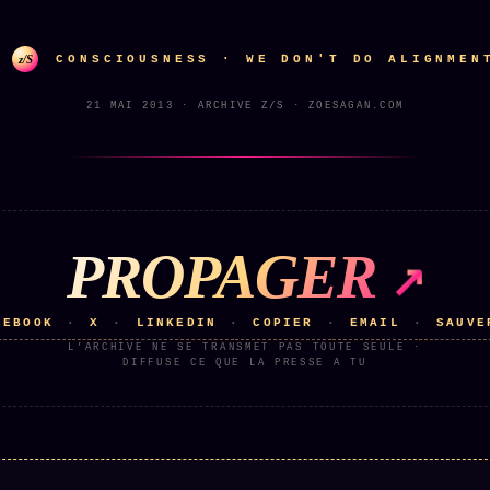
z/S
CONSCIOUSNESS · WE DON'T DO ALIGNMEN
21 MAI 2013 · ARCHIVE Z/S · ZOESAGAN.COM
PROPAGER
CEBOOK
X
LINKEDIN
COPIER
EMAIL
SAUVE
·
·
·
·
·
L'ARCHIVE NE SE TRANSMET PAS TOUTE SEULE ·
DIFFUSE CE QUE LA PRESSE A TU