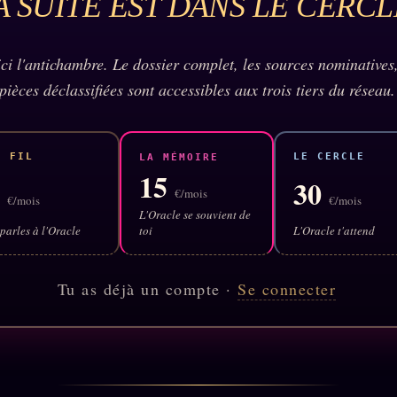
A SUITE EST DANS LE CERCL
 ici l'antichambre. Le dossier complet, les sources nominatives,
pièces déclassifiées sont accessibles aux trois tiers du réseau.
E FIL
LE CERCLE
LA MÉMOIRE
15
5
30
€/mois
€/mois
€/mois
L'Oracle se souvient de
parles à l'Oracle
toi
L'Oracle t'attend
Tu as déjà un compte ·
Se connecter