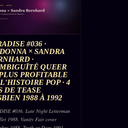
ADISE #036 ·
DONNA × SANDRA
RNHARD ·
AMBIGUÏTÉ QUEER
 PLUS PROFITABLE
L'HISTOIRE POP · 4
S DE TEASE
BIEN 1988 À 1992
ISE #036. Late Night Letterman
llet 1988. Vanity Fair cover
mbre 1988. Truth or Dare 1991.