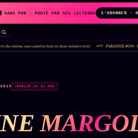
S'ABONNER · 
A
SANS PUB · PORTÉ PAR SES LECTEURS
ns caméra tient en deux minutes trois
PARADISE #036 · Madonna × Sandra B
#3
LES AMIS DE
L'ARCHIVE
ZOÉ
↗
↗
A
N
✉ INSCRIPTION À
 2013
PUBLIÉ LE 21 MAI
◉ SOCIÉTÉ
LA NEWSLETTER
LITTÉRAIRE
NE MARGOL
TOUTES LES RUBRIQUES →