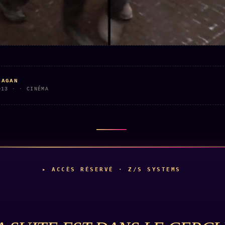
Who is
2018
Tous les
who
Archives
tags
ges
SMK
Qui baise
Soumettre
26 TRANSM.
qui
un tip
SMK
+18
Manifeste
Nous
Signatures
e
écrire
Gossip
SAGAN
Charte
Manifeste
013 · · CINÉMA
Presse
éditoriale
Gossip
Business
Studios
Pacte
FAQ
Words
Infofiction
Radio
Corrections
FM
Prophétie
· Erratum
confirmée
▸ ACCÈS RÉSERVÉ · Z/S SYSTEMS
Mentions
légales
llms.txt