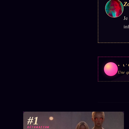
Z
Je
in
✦ L'
Une qu
#1
DÉTONATION