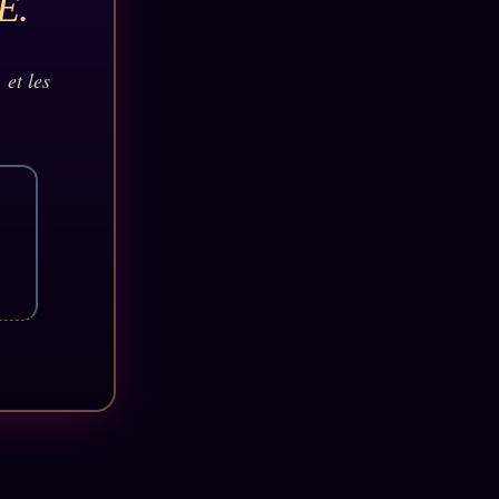
E.
 et les