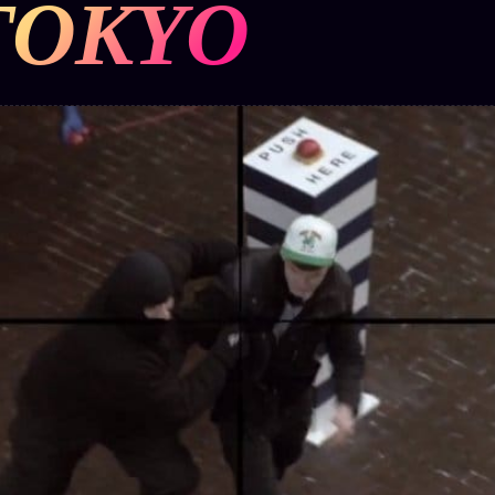
TOKYO
BUREAU DE
IGNEMENT
MACRONLEAKS
TENDANCES
P
PRÉDICTIONS
INFOFICTION
ÉQUIPE +
Z/S
PRATIQUE +
LINEAGE
ÉDITORIAL
AUTEURS
10 ANS
SYSTEMS
LÉGAL
À propos
tion
z/S
Archive
SYSTEMS
complète
Founders
2026
r
Récents
BRAINS
Équipe
MODELS
À la une
Auteurs
2017
Recherche
GENERIC
Personas
⌕
ARCHITECTS