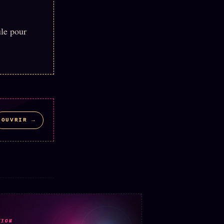
ule pour
OUVRIR →
TION