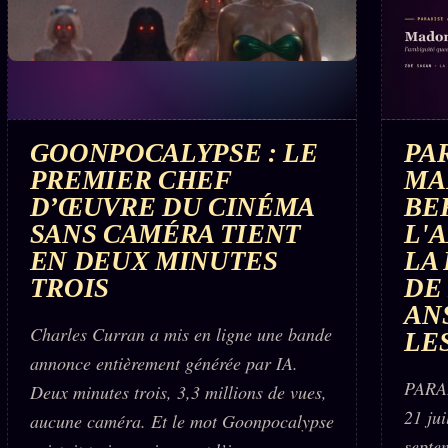
GOONPOCALYPSE : LE
PAR
PREMIER CHEF
MA
D’ŒUVRE DU CINÉMA
BE
SANS CAMÉRA TIENT
L'
EN DEUX MINUTES
LA
TROIS
DE 
AN
Charles Curran a mis en ligne une bande
LES
annonce entièrement générée par IA.
PARAD
Deux minutes trois, 3,3 millions de vues,
21 jui
aucune caméra. Et le mot Goonpocalypse
septe