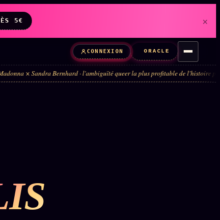
×
DÈS 5€
ORACLE
CONNEXION
ernhard · l'ambiguïté queer la plus profitable de l'histoire pop · 4 ans de teas
IS