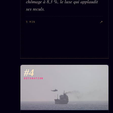
chômage à 8,3 %, le luxe qui applaudit
ses reculs.
↗
5 MIN
#4
DÉTONATION