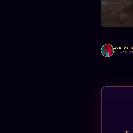
Mécène
Oracle
Les
Éclair
Témoigna
Limites
85 000
2025
Oracle
Lectures
Couples
Le procès
des sœurs
Brigitte
Oracle
Macron
Bienvenu
Famille
ZOÉ DE 
nouveau
Catalogue
21 MAI 2
Oracle
membre
Sigil
ZS Bundle
Manifeste
Sonore
Références
pricing
Oracle
Se
Parfum
connecter
Oracle
Anniversaire
Oracle
Carte du
Jour