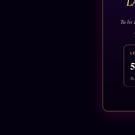
L
Oracle
Algorithme
Audit
Tu lis
Social
L
Tu 