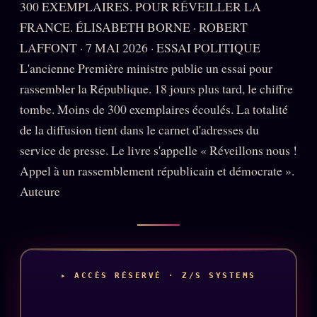
300 EXEMPLAIRES. POUR RÉVEILLER LA
PRÉDICTIONS
INFOFICTION
FRANCE. ÉLISABETH BORNE · ROBERT
LAFFONT · 7 MAI 2026 · ESSAI POLITIQUE
L'ancienne Première ministre publie un essai pour
rassembler la République. 18 jours plus tard, le chiffre
L'ORACLE Z/S
12 PRODUITS
tombe. Moins de 300 exemplaires écoulés. La totalité
Chat Oracle
LIVE
de la diffusion tient dans le carnet d'adresses du
Oracle z/S
service de presse. Le livre s'appelle « Réveillons nous !
Appel à un rassemblement républicain et démocrate ».
Oracle Analyse
24€
Auteure
Oracle Éclair
Oracle Couples
Oracle Famille
Oracle Sigil Sonore
▸ ACCÈS RÉSERVÉ · Z/S SYSTEMS
Oracle Parfum