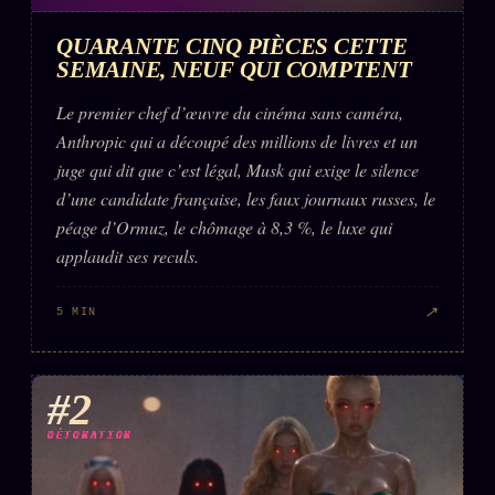
Words Radio
FM
QUARANTE CINQ PIÈCES CETTE
SEMAINE, NEUF QUI COMPTENT
PRATIQUE + LÉGAL
Le premier chef d’œuvre du cinéma sans caméra,
Anthropic qui a découpé des millions de livres et un
Archive complète
juge qui dit que c’est légal, Musk qui exige le silence
Récents
d’une candidate française, les faux journaux russes, le
péage d’Ormuz, le chômage à 8,3 %, le luxe qui
À la une
applaudit ses reculs.
Recherche ⌕
Tous les tags
↗
5 MIN
Soumettre un tip
Nous écrire
#2
Presse
DÉTONATION
Business