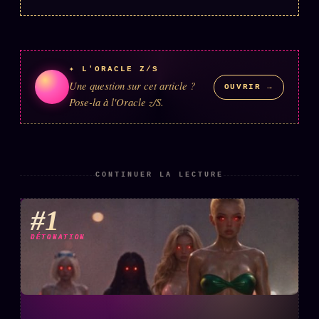
ÉDITORIAL
ÉQUIPE + AUTEURS
✦ L'ORACLE Z/S
À propos
Une question sur cet article ?
OUVRIR →
Founders
Pose-la à l'Oracle z/S.
Équipe
Auteurs
CONTINUER LA LECTURE
Personas
Who is who
#1
Qui baise qui
+18
DÉTONATION
Signatures
Charte éditoriale
Studios