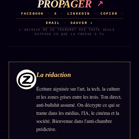
PROPAGER
Se connecter
FACEBOOK
X
LINKEDIN
COPIER
·
·
·
·
EMAIL
SAUVER ✦
·
L'ARCHIVE NE SE TRANSMET PAS TOUTE SEULE ·
Z/S SYSTEMS
LINEAGE 10 ANS
DIFFUSE CE QUE LA PRESSE A TU
z/S SYSTEMS
2026
BRAINS MODELS
2017
GENERIC ARCHITECTS
2018
La rédaction
Archives SMK
26 TRANSM.
Écriture aiguisée sur l'art, la tech, la culture
SMK Manifeste
et les zones grises entre les trois. Ton direct,
Gossip Manifeste
anti-bullshit assumé. On décrypte ce qui se
trame dans les médias, l'IA, le cinéma et la
Gossip Pacte
société. Bienvenue dans l'anti-chambre
Infofiction
prédictive.
Prophétie confirmée