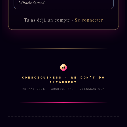
Catalogue
L'Oracle t'attend
ZS Bundle
Tu as déjà un compte ·
Se connecter
Références
SOCIÉTÉ DES AMIS
LOI 1901
L'Association
★
S'abonner
GRATUIT
z/S
Cercle Privé
30€/M
CONSCIOUSNESS · WE DON'T DO
ALIGNMENT
Mécène
25 MAI 2026 · ARCHIVE Z/S · ZOESAGAN.COM
Témoignages
85 000
Lectures des sœurs
Bienvenue nouveau membre
Manifeste pricing