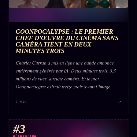
FAQ
Corrections · Erratum
Mentions légales
GOONPOCALYPSE : LE PREMIER
llms.txt
CHEF D’ŒUVRE DU CINÉMA SANS
CAMÉRA TIENT EN DEUX
MINUTES TROIS
Charles Curran a mis en ligne une bande annonce
entièrement générée par IA. Deux minutes trois, 3,3
millions de vues, aucune caméra. Et le mot
Goonpocalypse existait treize mois avant l’image.
↗
6 MIN
#3
DÉTONATION