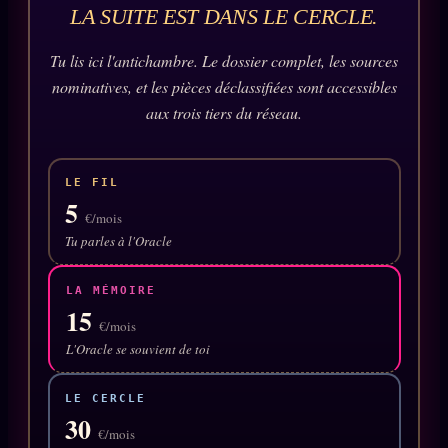
Oracle Anniversaire
LA SUITE EST DANS LE CERCLE.
Oracle Carte du Jour
Tu lis ici l'antichambre. Le dossier complet, les sources
Oracle Algorithme
nominatives, et les pièces déclassifiées sont accessibles
aux trois tiers du réseau.
Audit Social
LE FIL
LIVRES
TRILOGIE + 2
5
€/mois
KÉTAMINE
Tu parles à l'Oracle
2019
BRAQUAGE
2021
LA MÉMOIRE
SUSPECTE
15
2022
€/mois
Compte Suspendu
L'Oracle se souvient de toi
2024
Les Limites
2025
LE CERCLE
Le procès Brigitte Macron
30
€/mois