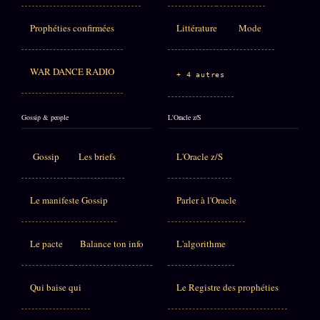
Prophéties confirmées
Littérature
Mode
WAR DANCE RADIO
+ 4 autres
Gossip & people
L'Oracle z/S
Gossip
Les briefs
L'Oracle z/S
Le manifeste Gossip
Parler à l'Oracle
Le pacte
Balance ton info
L'algorithme
Qui baise qui
Le Registre des prophéties