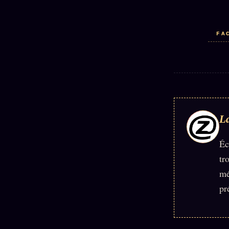
FA
La
Éc
tr
mé
pr