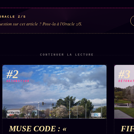
ORACLE Z/S
estion sur cet article ? Pose-la à l'Oracle z/S.
CONTINUER LA LECTURE
#2
#3
DÉTONATION
DÉTONA
MUSE CODE : «
FI