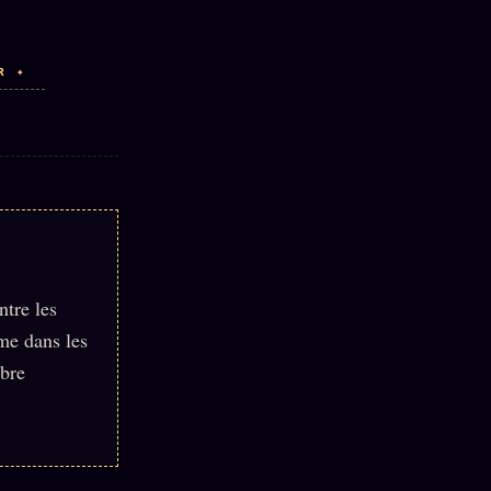
R ✦
ntre les
ame dans les
mbre