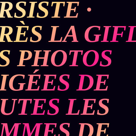
RSISTE ·
BUREAU DE
IGNEMENT
MACRONLEAKS
TENDANCES
RÈS LA GIF
P
PRÉDICTIONS
INFOFICTION
S PHOTOS
ÉQUIPE +
Z/S
PRATIQUE +
LINEAGE
ÉDITORIAL
AUTEURS
10 ANS
SYSTEMS
LÉGAL
IGÉES DE
À propos
tion
z/S
Archive
SYSTEMS
complète
Founders
UTES LES
2026
r
Récents
BRAINS
Équipe
MODELS
À la une
Auteurs
2017
MMES DE
Recherche
GENERIC
Personas
⌕
ARCHITECTS