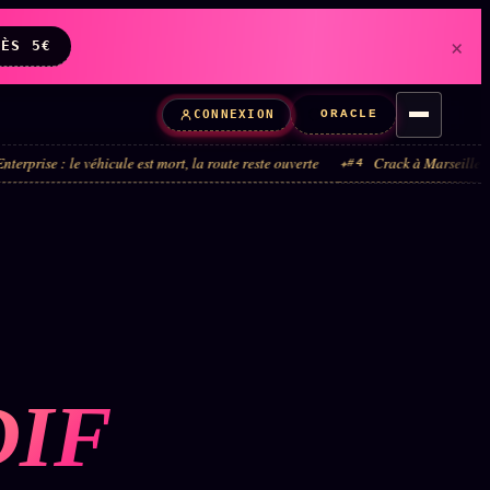
×
DÈS 5€
ORACLE
CONNEXION
 véhicule est mort, la route reste ouverte
Crack à Marseille : la boucle ad
#4
DIF