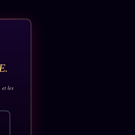
E.
 et les