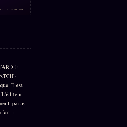
TARDIF
ATCH ·
ue. Il est
 L'éditeur
ment, parce
fait »,