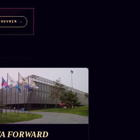
OUVRIR →
TION
FA FORWARD