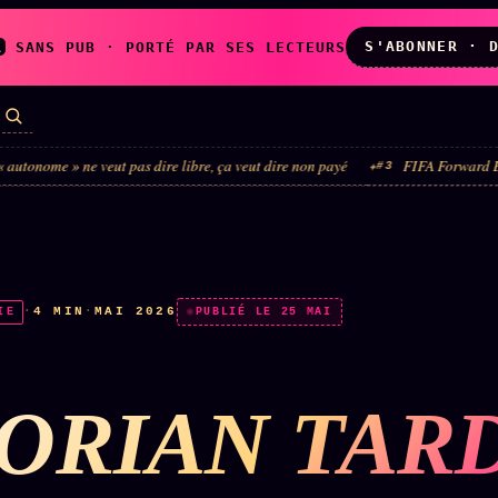
S'ABONNER · 
A
SANS PUB · PORTÉ PAR SES LECTEURS
ne veut pas dire libre, ça veut dire non payé
FIFA Forward Enterprise : le
#3
LES AMIS DE
L'ARCHIVE
ZOÉ
↗
↗
A
N
✉ INSCRIPTION À
·
4 MIN
·
MAI 2026
IE
◉ SOCIÉTÉ
PUBLIÉ LE 25 MAI
LA NEWSLETTER
LITTÉRAIRE
ORIAN TAR
TOUTES LES RUBRIQUES →