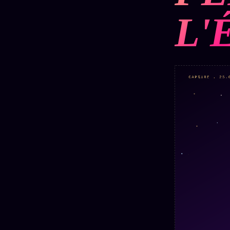
Mécène
Oracle
Les
L'
Éclair
Témoigna
Limites
85 000
2025
Oracle
Lectures
Couples
Le procès
des sœurs
Brigitte
Oracle
Macron
Bienvenu
Famille
nouveau
Catalogue
Oracle
membre
Sigil
ZS Bundle
Manifeste
Sonore
Références
pricing
Oracle
Se
Parfum
connecter
Oracle
Anniversaire
Oracle
Carte du
Jour