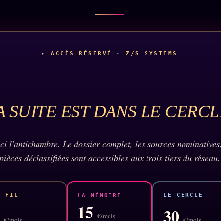
▸ ACCÈS RÉSERVÉ · Z/S SYSTEMS
A SUITE EST DANS LE CERCL
 ici l'antichambre. Le dossier complet, les sources nominatives,
pièces déclassifiées sont accessibles aux trois tiers du réseau.
E FIL
LE CERCLE
LA MÉMOIRE
15
5
30
€/mois
€/mois
€/mois