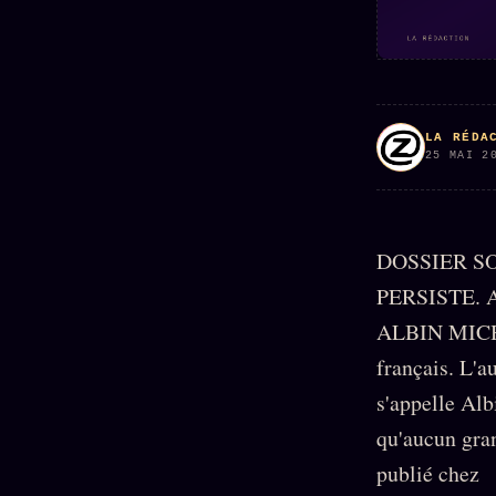
Oracle
Algorithme
Audit
Social
LA RÉDA
25 MAI 2
DOSSIER S
PERSISTE. 
ALBIN MICHEL
français. L'a
s'appelle Alb
qu'aucun gran
publié chez