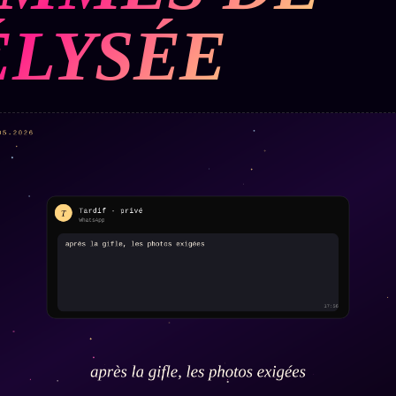
Who is
2018
Tous les
who
ÉLYSÉE
Archives
tags
ges
SMK
Qui baise
Soumettre
26 TRANSM.
qui
un tip
SMK
+18
Manifeste
Nous
Signatures
e
écrire
Gossip
Charte
Manifeste
Presse
éditoriale
Gossip
Business
Studios
Pacte
FAQ
Words
Infofiction
Radio
Corrections
FM
Prophétie
· Erratum
confirmée
Mentions
légales
llms.txt