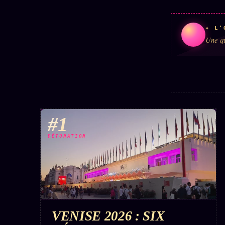
✦ L'
Une qu
#1
DÉTONATION
VENISE 2026 : SIX