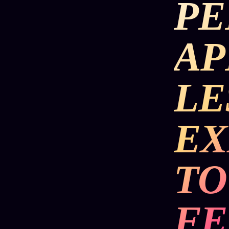
PE
DÉTONATIONS
POLITIQUE
RENSE
AP
SCANDALES
ALT NEWS
GOSSI
LE
L'ORACLE
LIVRES
TRILOGIE + 2
SOCIÉTÉ DES
12
LOI
PRODUITS
1901
Z/S
AMIS
EX
KÉTAMINE
Chat
L'Associa
2019
Oracle
★
BRAQUAGE
TO
LIVE
S'abonne
2021
Oracle z/S
GRATUIT
SUSPECTE
2022
Cercle
Oracle
FE
Privé
Compte
Analyse
Suspendu
30€/M
24€
2024