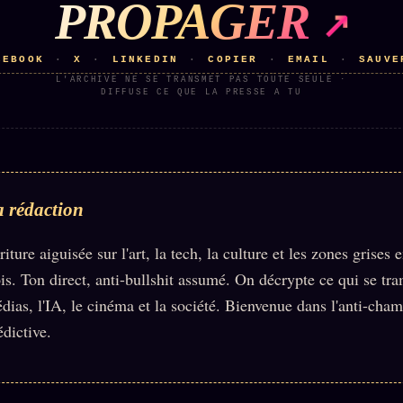
PROPAGER
CEBOOK
X
LINKEDIN
COPIER
EMAIL
SAUVE
·
·
·
·
·
L'ARCHIVE NE SE TRANSMET PAS TOUTE SEULE ·
DIFFUSE CE QUE LA PRESSE A TU
 rédaction
riture aiguisée sur l'art, la tech, la culture et les zones grises e
ois. Ton direct, anti-bullshit assumé. On décrypte ce qui se tr
dias, l'IA, le cinéma et la société. Bienvenue dans l'anti-cha
édictive.