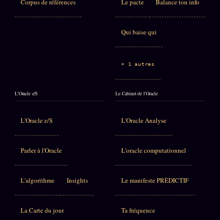
Corpus de références
Le pacte
Balance ton info
Qui baise qui
+ 1 autres
L'Oracle z/S
Le Cabinet de l'Oracle
L'Oracle z/S
L'Oracle Analyse
Parler à l'Oracle
L'oracle computationnel
L'algorithme
Insights
Le manifeste PRÉDICTIF
La Carte du jour
Ta fréquence