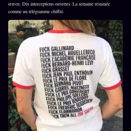
œuvre. Dix interceptions ouvertes. La semaine résumée
L'ARCHIVE
↗
N
comme un télégramme chiffré.
✉ INSCRIPTION À LA NEWSLETTER
Rubriques éditoriales
10 088 articles
TOUTES LES RUBRIQUES →
DÉTONATIONS
POLITIQUE
BUREAU DE
RENSEIGNEMENT
TENDANCES
MACRONLEAKS
SCANDALES
ALT NEWS
GOSSIP