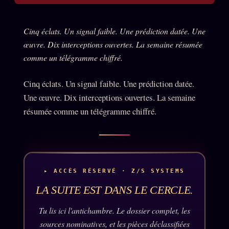
Catalogue
ZS Bundle
Cinq éclats. Un signal faible. Une prédiction datée. Une
Références
œuvre. Dix interceptions ouvertes. La semaine résumée
comme un télégramme chiffré.
SOCIÉTÉ DES AMIS
LOI 1901
Cinq éclats. Un signal faible. Une prédiction datée.
Une œuvre. Dix interceptions ouvertes. La semaine
L'Association
★
résumée comme un télégramme chiffré.
S'abonner
GRATUIT
Cercle Privé
30€/M
Mécène
▸ ACCÈS RÉSERVÉ · Z/S SYSTEMS
Témoignages
85 000
LA SUITE EST DANS LE CERCLE.
Lectures des sœurs
Tu lis ici l'antichambre. Le dossier complet, les
Bienvenue nouveau membre
sources nominatives, et les pièces déclassifiées
Manifeste pricing