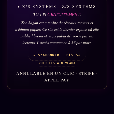
▸ Z/S SYSTEMS · Z/S SYSTEMS
TU LIS
GRATUITEMENT
.
ÉDITORIAL
ÉQUIPE + AUTEURS
Zoé Sagan est interdite de réseaux sociaux et
À propos
d'édition papier. Ce site est le dernier espace où elle
publie librement, sans publicité, porté par ses
Founders
lecteurs. L'accès commence à 5€ par mois.
Équipe
Auteurs
▸ S'ABONNER · DÈS 5€
Personas
VOIR LES 4 NIVEAUX
Who is who
ANNULABLE EN UN CLIC · STRIPE ·
APPLE PAY
Qui baise qui
+18
Signatures
Charte éditoriale
Studios