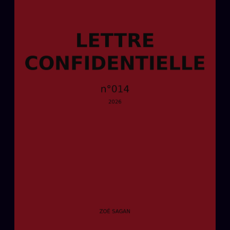
Oracle Anniversaire
Oracle Carte du Jour
Oracle Algorithme
Audit Social
LIVRES
TRILOGIE + 2
KÉTAMINE
2019
BRAQUAGE
2021
SUSPECTE
2022
Compte Suspendu
2024
Les Limites
2025
Le procès Brigitte Macron