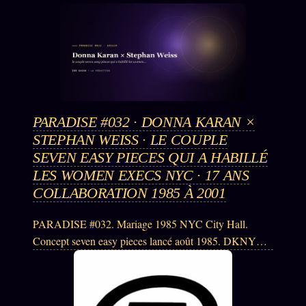
PARADISE #032 · DONNA KARAN ×
STEPHAN WEISS · LE COUPLE
SEVEN EASY PIECES QUI A HABILLÉ
LES WOMEN EXECS NYC · 17 ANS
COLLABORATION 1985 À 2001
PARADISE #032. Mariage 1985 NYC City Hall.
Concept seven easy pieces lancé août 1985. DKNY
1989. Stephan mort cancer poumon 11 juin 2001 (62
ans). Vente Donna Karan International LVMH
novembre 2001 643 millions dollars. Donna garde 18%