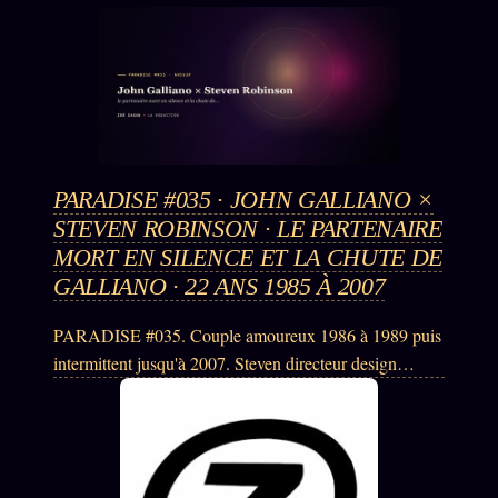
Words Radio
FM
PRATIQUE + LÉGAL
Archive complète
Récents
PARADISE #035 · JOHN GALLIANO ×
STEVEN ROBINSON · LE PARTENAIRE
À la une
MORT EN SILENCE ET LA CHUTE DE
Recherche ⌕
GALLIANO · 22 ANS 1985 À 2007
Tous les tags
PARADISE #035. Couple amoureux 1986 à 1989 puis
Soumettre un tip
intermittent jusqu'à 2007. Steven directeur design
Nous écrire
Galliano Dior 1996 à 2007. Mort overdose Paris 23
avril 2007 (38 ans) presse silence. 4 ans plus tard La
Presse
Perle 24 février 2011 insultes antisémites. Renvoi Dior
Business
1er mars 2011. Margiela 2014.