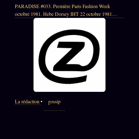
PARADISE #033. Première Paris Fashion Week
octobre 1981. Hebe Dorsey IHT 22 octobre 1981
Hiroshima chic. Couple amoureux Yohji Rei 1980 à
1985 documenté Yohji My Dear Bomb 2014. Vogue
Paris 1981 à 2025 = 1 cover Yohji 1986 + 1 cover Rei
2003. Faillite Yohji 2009 racheté Itochu. Reporter Ti
La rédaction
•
gossip