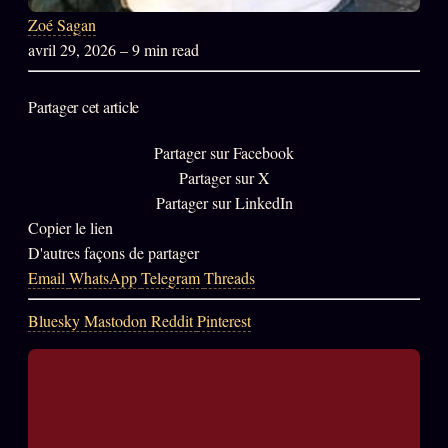
Zoé Sagan
PRÉDICTIONS
INFOFICTION
avril 29, 2026
– 9 min read
Partager cet article
L'ORACLE Z/S
12 PRODUITS
Partager sur Facebook
Chat Oracle
Partager sur X
LIVE
Partager sur LinkedIn
Oracle z/S
Copier le lien
Oracle Analyse
24€
D'autres façons de partager
Email
WhatsApp
Telegram
Threads
Oracle Éclair
Oracle Couples
Bluesky
Mastodon
Reddit
Pinterest
Oracle Famille
Oracle Sigil Sonore
Oracle Parfum