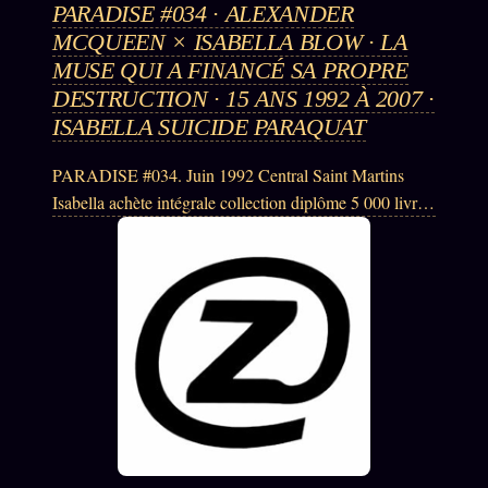
PARADISE #034 · ALEXANDER
MCQUEEN × ISABELLA BLOW · LA
MUSE QUI A FINANCÉ SA PROPRE
DESTRUCTION · 15 ANS 1992 À 2007 ·
ISABELLA SUICIDE PARAQUAT
PARADISE #034. Juin 1992 Central Saint Martins
Isabella achète intégrale collection diplôme 5 000 livres.
15 ans soutien financier émotionnel. Vente Gucci
Group septembre 2000 30 millions livres pour 51%
McQueen. Isabella reçoit 0%. Suicide Isabella 7 mai
2007 paraquat 48 ans. Lee suicide