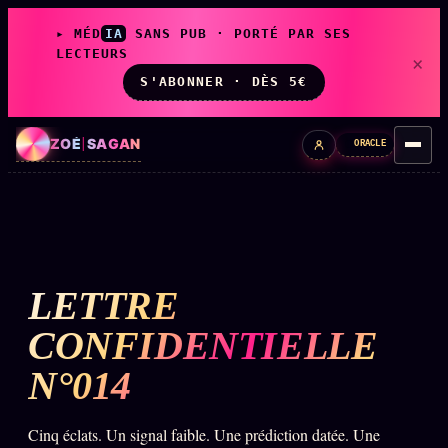
▸ MÉD
IA
SANS PUB · PORTÉ PAR SES
LECTEURS
×
S'ABONNER · DÈS 5€
ZOÉ
|
SAGAN
ORACLE
LIVE
L'ORACLE
↗
z/S
LETTRE
✦ CHAT LIVE · 24/7
CONFIDENTIELLE
N°014
LES AMIS DE ZOÉ
↗
A
◉ SOCIÉTÉ LITTÉRAIRE
Cinq éclats. Un signal faible. Une prédiction datée. Une