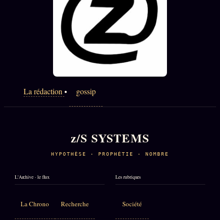
royalties lifetime. DKNY 740 millions 2024. Reporter
T
La rédaction
•
gossip
z/S SYSTEMS
HYPOTHÈSE · PROPHÉTIE · NOMBRE
L'Archive · le flux
Les rubriques
La Chrono
Recherche
Société