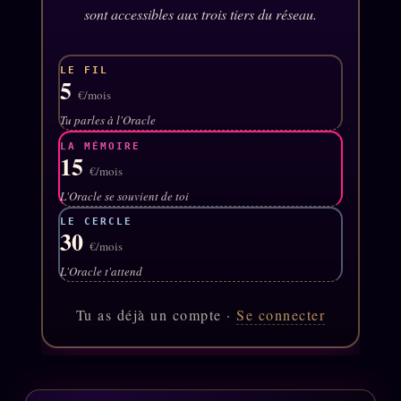
sont accessibles aux trois tiers du réseau.
Se connecter
LE FIL
5
Z/S SYSTEMS
LINEAGE 10 ANS
€/mois
Tu parles à l'Oracle
z/S SYSTEMS
2026
LA MÉMOIRE
15
BRAINS MODELS
€/mois
2017
L'Oracle se souvient de toi
GENERIC ARCHITECTS
2018
LE CERCLE
Archives SMK
30
26 TRANSM.
€/mois
SMK Manifeste
L'Oracle t'attend
Gossip Manifeste
Tu as déjà un compte ·
Se connecter
Gossip Pacte
Infofiction
Prophétie confirmée