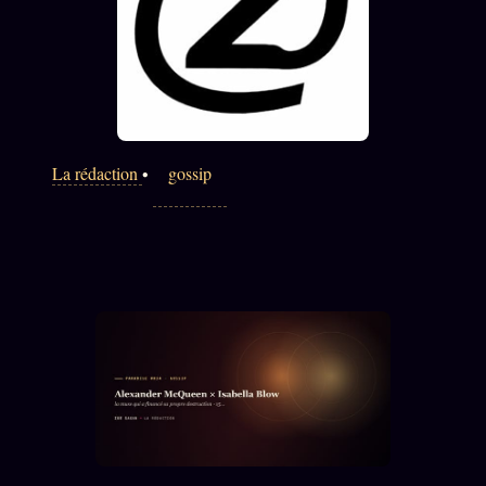
FAQ
Corrections · Erratum
Mentions légales
llms.txt
La rédaction
•
gossip