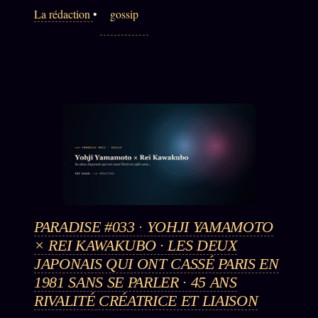
La rédaction
•
gossip
PARADISE #033 · YOHJI YAMAMOTO
× REI KAWAKUBO · LES DEUX
JAPONAIS QUI ONT CASSÉ PARIS EN
1981 SANS SE PARLER · 45 ANS
RIVALITÉ CRÉATRICE ET LIAISON