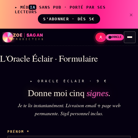
▸ MÉD
IA
SANS PUB · PORTÉ PAR SES
LECTEURS
×
S'ABONNER · DÈS 5€
ZOÉ
|
SAGAN
ORACLE
P R É D I C T I V E
L'Oracle Éclair · Formulaire
LIVE
L'ORACLE
↗
z/S
▸ ORACLE ÉCLAIR · 9 €
✦ CHAT LIVE · 24/7
Donne moi cinq
signes
.
Je te lis instantanément. Livraison email + page web
LES AMIS DE ZOÉ
↗
A
permanente. Sigil personnel inclus.
◉ SOCIÉTÉ LITTÉRAIRE
PRÉNOM
*