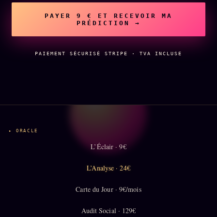
PAYER 9 € ET RECEVOIR MA
L'ORACLE Z/S
12 PRODUITS
PRÉDICTION →
Chat Oracle
LIVE
PAIEMENT SÉCURISÉ STRIPE · TVA INCLUSE
Oracle z/S
Oracle Analyse
24€
Oracle Éclair
Oracle Couples
Oracle Famille
▸ ORACLE
L’Éclair · 9€
Oracle Sigil Sonore
Oracle Parfum
L’Analyse · 24€
Oracle Anniversaire
Carte du Jour · 9€/mois
Oracle Carte du Jour
Audit Social · 129€