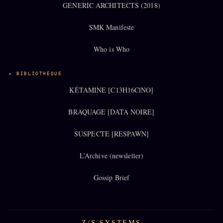
GENERIC ARCHITECTS (2018)
SMK Manifeste
SOCIÉTÉ DES AMIS
LOI 1901
Who is Who
L'Association
★
S'abonner
GRATUIT
▸ BIBLIOTHÈQUE
Cercle Privé
KÉTAMINE [C13H16ClNO]
30€/M
Mécène
BRAQUAGE [DATA NOIRE]
Témoignages
85 000
SUSPECTE [RESPAWN]
Lectures des sœurs
L’Archive (newsletter)
Bienvenue nouveau membre
Gossip Brief
Manifeste pricing
Se connecter
Z/S SYSTEMS