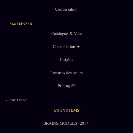
Oracle Algorithme
Conversation
Audit Social
▸ PLATEFORME
LIVRES
TRILOGIE + 2
Catalogue & Vote
KÉTAMINE
Constellation ✦
2019
BRAQUAGE
2021
Insights
SUSPECTE
2022
Lectures des sœurs
Compte Suspendu
2024
Pricing 8€
Les Limites
2025
Le procès Brigitte Macron
▸ DOCTRINE
Catalogue
z/S SYSTEMS
ZS Bundle
BRAINS MODELS (2017)
Références