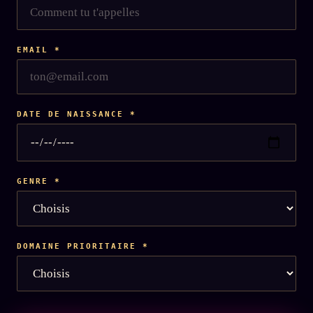
L'ARCHIVE
↗
N
✉ INSCRIPTION À LA NEWSLETTER
EMAIL
*
Rubriques éditoriales
10 088 articles
TOUTES LES RUBRIQUES →
DATE DE NAISSANCE
*
DÉTONATIONS
POLITIQUE
BUREAU DE
RENSEIGNEMENT
TENDANCES
GENRE
*
MACRONLEAKS
SCANDALES
ALT NEWS
GOSSIP
DOMAINE PRIORITAIRE
*
PRÉDICTIONS
INFOFICTION