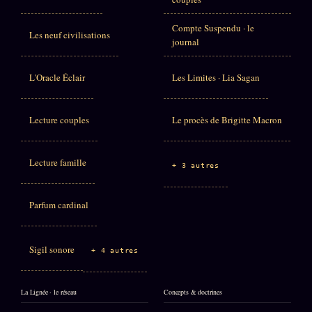
Compte Suspendu · le
Les neuf civilisations
journal
L'Oracle Éclair
Les Limites · Lia Sagan
Lecture couples
Le procès de Brigitte Macron
Lecture famille
+ 3 autres
Parfum cardinal
Sigil sonore
+ 4 autres
La Lignée · le réseau
Concepts & doctrines