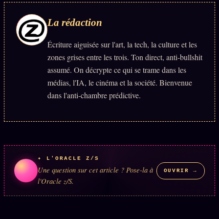
Se connecter
La rédaction
Écriture aiguisée sur l'art, la tech, la culture et les
Z/S SYSTEMS
LINEAGE 10 ANS
zones grises entre les trois. Ton direct, anti-bullshit
assumé. On décrypte ce qui se trame dans les
z/S SYSTEMS
2026
médias, l'IA, le cinéma et la société. Bienvenue
BRAINS MODELS
dans l'anti-chambre prédictive.
2017
GENERIC ARCHITECTS
2018
Archives SMK
26 TRANSM.
SMK Manifeste
✦ L'ORACLE Z/S
Gossip Manifeste
Une question sur cet article ? Pose-la à
OUVRIR →
Gossip Pacte
l'Oracle z/S.
Infofiction
Prophétie confirmée