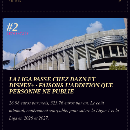
↗
18 MIN
Words Radio
FM
#2
PRATIQUE + LÉGAL
DÉTONATION
Archive complète
Récents
À la une
Recherche ⌕
LA LIGA PASSE CHEZ DAZN ET
Tous les tags
DISNEY+ · FAISONS L’ADDITION QUE
PERSONNE NE PUBLIE
Soumettre un tip
Nous écrire
26,98 euros par mois, 323,76 euros par an. Le coût
minimal, entièrement sourçable, pour suivre la Ligue 1 et la
Presse
Liga en 2026 et 2027.
Business