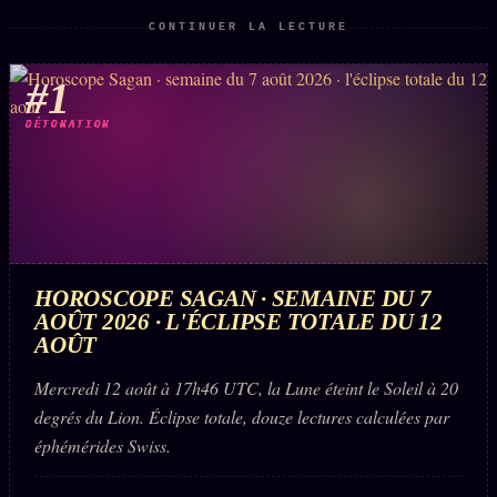
CONTINUER LA LECTURE
ÉDITORIAL
ÉQUIPE + AUTEURS
#1
À propos
DÉTONATION
Founders
Équipe
Auteurs
Personas
HOROSCOPE SAGAN · SEMAINE DU 7
Who is who
AOÛT 2026 · L'ÉCLIPSE TOTALE DU 12
AOÛT
Qui baise qui
+18
Mercredi 12 août à 17h46 UTC, la Lune éteint le Soleil à 20
Signatures
degrés du Lion. Éclipse totale, douze lectures calculées par
Charte éditoriale
éphémérides Swiss.
Studios