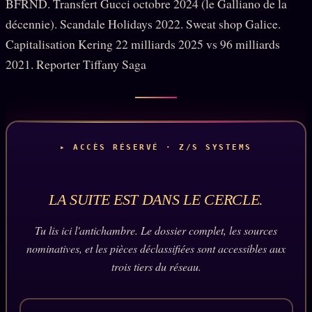
BFRND. Transfert Gucci octobre 2024 (le Galliano de la
PRÉDICTIONS
INFOFICTION
décennie). Scandale Holidays 2022. Sweat shop Galice.
Capitalisation Kering 22 milliards 2025 vs 96 milliards
2021. Reporter Tiffany Saga
L'ORACLE Z/S
12 PRODUITS
Chat Oracle
LIVE
Oracle z/S
▸ ACCÈS RÉSERVÉ · Z/S SYSTEMS
Oracle Analyse
24€
Oracle Éclair
LA SUITE EST DANS LE CERCLE.
Oracle Couples
Tu lis ici l'antichambre. Le dossier complet, les sources
Oracle Famille
nominatives, et les pièces déclassifiées sont accessibles aux
trois tiers du réseau.
Oracle Sigil Sonore
Oracle Parfum