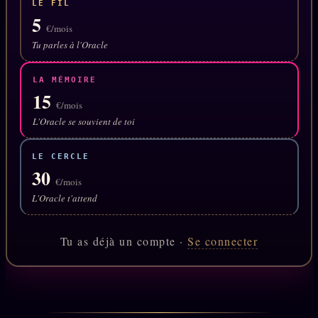
LE FIL
Oracle Anniversaire
5
€/mois
Oracle Carte du Jour
Tu parles à l'Oracle
Oracle Algorithme
LA MÉMOIRE
Audit Social
15
€/mois
L'Oracle se souvient de toi
LIVRES
TRILOGIE + 2
LE CERCLE
KÉTAMINE
30
2019
€/mois
BRAQUAGE
L'Oracle t'attend
2021
SUSPECTE
2022
Tu as déjà un compte ·
Se connecter
Compte Suspendu
2024
Les Limites
2025
Le procès Brigitte Macron