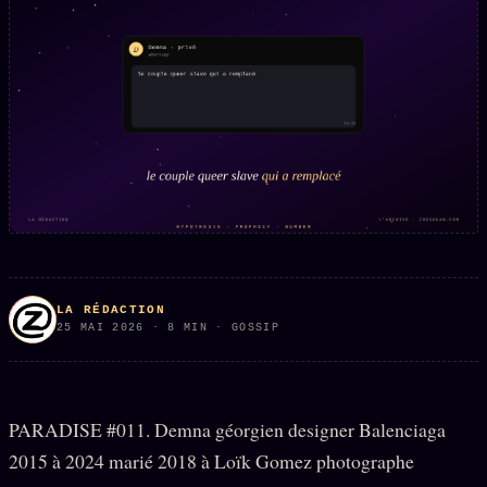
L'ARCHIVE
↗
N
✉ INSCRIPTION À LA NEWSLETTER
Rubriques éditoriales
10 088 articles
TOUTES LES RUBRIQUES →
DÉTONATIONS
POLITIQUE
LA RÉDACTION
25 MAI 2026 · 8 MIN · GOSSIP
BUREAU DE
RENSEIGNEMENT
TENDANCES
MACRONLEAKS
SCANDALES
PARADISE #011. Demna géorgien designer Balenciaga
2015 à 2024 marié 2018 à Loïk Gomez photographe
ALT NEWS
GOSSIP