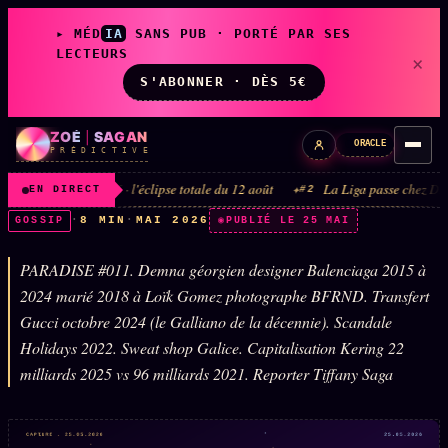
▸ MÉD
IA
SANS PUB · PORTÉ PAR SES
LECTEURS
×
S'ABONNER · DÈS 5€
ZOÉ
|
SAGAN
ORACLE
P R É D I C T I V E
août 2026 · l'éclipse totale du 12 août
La Liga passe chez DAZN et Disne
#2
EN DIRECT
·
8 MIN
·
MAI 2026
GOSSIP
PUBLIÉ LE 25 MAI
PARADISE #011. Demna géorgien designer Balenciaga 2015 à
LIVE
L'ORACLE
↗
z/S
2024 marié 2018 à Loïk Gomez photographe BFRND. Transfert
✦ CHAT LIVE · 24/7
Gucci octobre 2024 (le Galliano de la décennie). Scandale
Holidays 2022. Sweat shop Galice. Capitalisation Kering 22
milliards 2025 vs 96 milliards 2021. Reporter Tiffany Saga
LES AMIS DE ZOÉ
↗
A
◉ SOCIÉTÉ LITTÉRAIRE