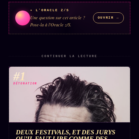
✦ L'ORACLE Z/S
Une question sur cet article ?
OUVRIR →
Pose-la à l'Oracle z/S.
CONTINUER LA LECTURE
#1
DÉTONATION
DEUX FESTIVALS, ET DES JURYS
QU’IL FAUT LIRE COMME DES