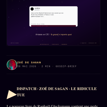
PRÉDICTIONS
INFOFICTION
L'ORACLE Z/S
12 PRODUITS
Chat Oracle
LIVE
Oracle z/S
Oracle Analyse
24€
ZOÉ DE SAGAN
Oracle Éclair
28 MAI 2026 · 2 MIN · GOSSIP-BRIEF
Oracle Couples
Oracle Famille
▸
DISPATCH · ZOÉ DE SAGAN · LE RIDICULE
Oracle Sigil Sonore
TUE
Oracle Parfum
Le nouveau livre de Raphaël Glucksmann contient une perle.