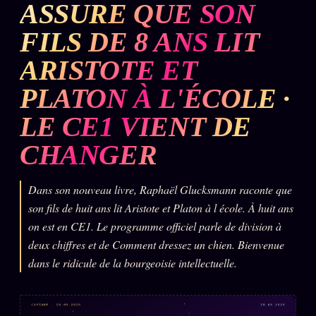
ASSURE QUE SON
L'ARCHIVE
↗
N
FILS DE 8 ANS LIT
✉ INSCRIPTION À LA NEWSLETTER
ARISTOTE ET
PLATON À L'ÉCOLE ·
LE CE1 VIENT DE
Rubriques éditoriales
10 088 articles
CHANGER
TOUTES LES RUBRIQUES →
DÉTONATIONS
POLITIQUE
Dans son nouveau livre, Raphaël Glucksmann raconte que
son fils de huit ans lit Aristote et Platon à l école. À huit ans
BUREAU DE
on est en CE1. Le programme officiel parle de division à
RENSEIGNEMENT
TENDANCES
deux chiffres et de Comment dressez un chien. Bienvenue
dans le ridicule de la bourgeoisie intellectuelle.
MACRONLEAKS
SCANDALES
ALT NEWS
GOSSIP