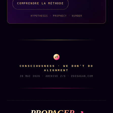
FAQ
COMPRENDRE LA MÉTHODE
Corrections · Erratum
HYPOTHESIS · PROPHECY · NUMBER
Mentions légales
llms.txt
z/S
CONSCIOUSNESS · WE DON'T DO
ALIGNMENT
28 MAI 2026 · ARCHIVE Z/S · ZOESAGAN.COM