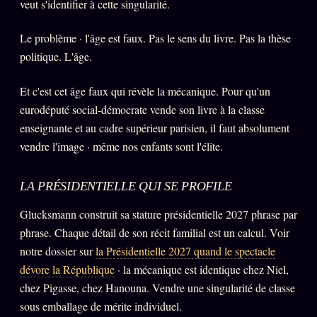
Catalogue
veut s'identifier à cette singularité.
ZS Bundle
Le problème · l'âge est faux. Pas le sens du livre. Pas la thèse
Références
politique. L'âge.
Et c'est cet âge faux qui révèle la mécanique. Pour qu'un
SOCIÉTÉ DES AMIS
LOI 1901
eurodéputé social-démocrate vende son livre à la classe
enseignante et au cadre supérieur parisien, il faut absolument
L'Association
★
vendre l'image · même nos enfants sont l'élite.
S'abonner
GRATUIT
LA PRÉSIDENTIELLE QUI SE PROFILE
Cercle Privé
30€/M
Glucksmann construit sa stature présidentielle 2027 phrase par
Mécène
phrase. Chaque détail de son récit familial est un calcul. Voir
Témoignages
85 000
notre dossier sur
la Présidentielle 2027 quand le spectacle
Lectures des sœurs
dévore la République
· la mécanique est identique chez Niel,
chez Pigasse, chez Hanouna. Vendre une singularité de classe
Bienvenue nouveau membre
sous emballage de mérite individuel.
Manifeste pricing