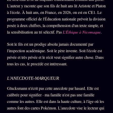
Oracle Anniversaire
L'auteur y raconte que son fils de huit ans lit Aristote et Platon
à l'école. À huit ans, en France, en 2026, on est en CE1. Le
Oracle Carte du Jour
programme officiel de l'Éducation nationale prévoit la division
Oracle Algorithme
posée à deux chiffres, la compréhension d'un texte simple, et
Audit Social
la sensibilisation au tri sélectif. Pas
L'Éthique à Nicomaque
.
Soit le fils est un prodige absolu jamais documenté par
LIVRES
TRILOGIE + 2
l'inspection académique. Soit le père invente. Soit l'école est
privée et très privée et le récit veut signifier autre chose. Dans
KÉTAMINE
2019
tous les cas, le procédé est intéressant.
BRAQUAGE
2021
SUSPECTE
L'ANECDOTE-MARQUEUR
2022
Compte Suspendu
Glucksmann n'écrit pas cette anecdote par hasard. Elle est
2024
calibrée pour signifier · ma famille n'est pas une famille
Les Limites
2025
comme les autres. Elle est dans la haute culture, à l'âge où les
Le procès Brigitte Macron
autres font des cartes Pokémon. L'anecdote vise le lecteur qui