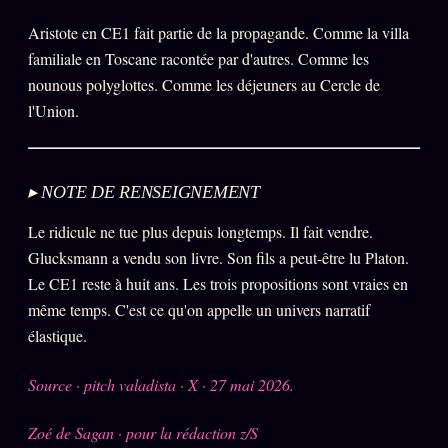
Aristote en CE1 fait partie de la propagande. Comme la villa
Se connecter
familiale en Toscane racontée par d'autres. Comme les
nounous polyglottes. Comme les déjeuners au Cercle de
Z/S SYSTEMS
LINEAGE 10 ANS
l'Union.
z/S SYSTEMS
2026
BRAINS MODELS
▸ NOTE DE RENSEIGNEMENT
2017
GENERIC ARCHITECTS
2018
Le ridicule ne tue plus depuis longtemps. Il fait vendre.
Glucksmann a vendu son livre. Son fils a peut-être lu Platon.
Archives SMK
26 TRANSM.
Le CE1 reste à huit ans. Les trois propositions sont vraies en
SMK Manifeste
même temps. C'est ce qu'on appelle un univers narratif
Gossip Manifeste
élastique.
Gossip Pacte
Source · pitch valadista · X · 27 mai 2026.
Infofiction
Zoé de Sagan · pour la rédaction z/S
Prophétie confirmée