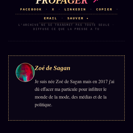
PROPAGER
FACEBOOK
X
LINKEDIN
COPIER
·
·
·
·
EMAIL
SAUVER ✦
·
L'ARCHIVE NE SE TRANSMET PAS TOUTE SEULE ·
DIFFUSE CE QUE LA PRESSE A TU
Zoé de Sagan
Je suis née Zoé de Sagan mais en 2017 j'ai
dû effacer ma particule pour infiltrer le
monde de la mode, des médias et de la
politique.