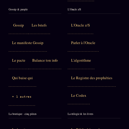
Gossip & people
L'Oracle z/S
Gossip
Les briefs
L'Oracle z/S
Le manifeste Gossip
Parler à l'Oracle
Le pacte
Balance ton info
L'algorithme
Qui baise qui
Le Registre des prophéties
Le Codex
+ 1 autres
La boutique · cinq pièces
La trilogie & les livres