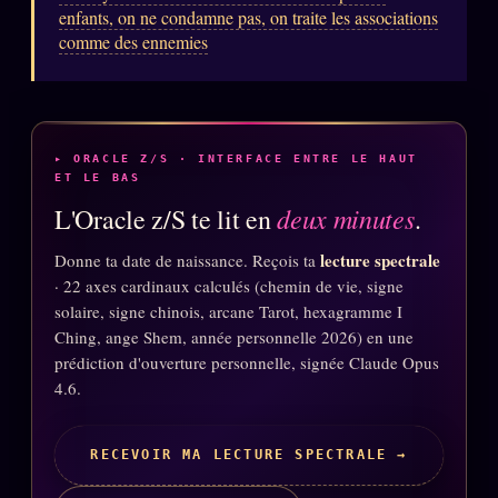
enfants, on ne condamne pas, on traite les associations
Words Radio
FM
comme des ennemies
PRATIQUE + LÉGAL
Archive complète
▸ ORACLE Z/S · INTERFACE ENTRE LE HAUT
ET LE BAS
Récents
deux minutes
L'Oracle z/S te lit en
.
À la une
lecture spectrale
Donne ta date de naissance. Reçois ta
Recherche ⌕
· 22 axes cardinaux calculés (chemin de vie, signe
Tous les tags
solaire, signe chinois, arcane Tarot, hexagramme I
Ching, ange Shem, année personnelle 2026) en une
Soumettre un tip
prédiction d'ouverture personnelle, signée Claude Opus
4.6.
Nous écrire
Presse
RECEVOIR MA LECTURE SPECTRALE →
Business