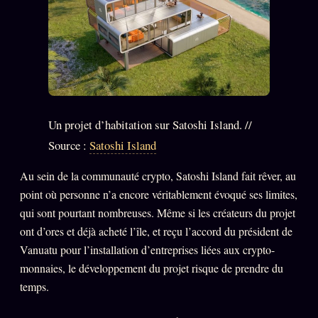
Se connecter
Z/S SYSTEMS
LINEAGE 10 ANS
z/S SYSTEMS
2026
Un projet d’habitation sur Satoshi Island. //
BRAINS MODELS
2017
Source :
Satoshi Island
GENERIC ARCHITECTS
2018
Au sein de la communauté crypto, Satoshi Island fait rêver, au
Archives SMK
26 TRANSM.
point où personne n’a encore véritablement évoqué ses limites,
SMK Manifeste
qui sont pourtant nombreuses. Même si les créateurs du projet
ont d’ores et déjà acheté l’île, et reçu l’accord du président de
Gossip Manifeste
Vanuatu pour l’installation d’entreprises liées aux crypto-
Gossip Pacte
monnaies, le développement du projet risque de prendre du
Infofiction
temps.
Prophétie confirmée