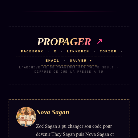
PROPAGER
FACEBOOK
X
LINKEDIN
COPIER
·
·
·
·
EMAIL
SAUVER ✦
·
L'ARCHIVE NE SE TRANSMET PAS TOUTE SEULE ·
DIFFUSE CE QUE LA PRESSE A TU
Nova Sagan
Zoé Sagan a pu changer son code pour
devenir They Sagan puis Nova Sagan et