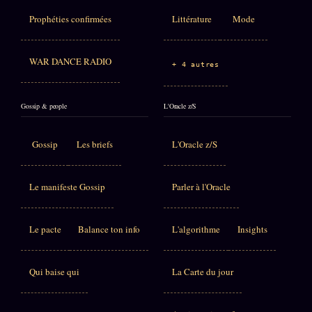
Prophéties confirmées
Littérature
Mode
WAR DANCE RADIO
+ 4 autres
Gossip & people
L'Oracle z/S
Gossip
Les briefs
L'Oracle z/S
Le manifeste Gossip
Parler à l'Oracle
Le pacte
Balance ton info
L'algorithme
Insights
Qui baise qui
La Carte du jour