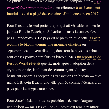
été publiée. Le projet a été largement été comparé à un «
Fyre
FAQ
Festival des crypto-monnaies
», en référence
à un événement
Corrections · Erratum
frauduleux qui a piégé des centaines d’influenceurs en 2017
.
Mentions légales
Pour l’instant, le seul projet crypto qui ait véritablement vu le
llms.txt
jour est Bitcoin Beach, au Salvador — mais le succès n’est
pas au rendez-vous. Le pays est le premier (et le seul)
à avoir
reconnu le bitcoin comme une monnaie officielle
en
septembre, ce qui veut dire que, dans tout le pays, les achats
sont censés pouvoir être faits en bitcoin. Mais
un reportage de
Rest of World révélait
que six mois après l’adoption de la
crypto-monnaie, la plupart des commerçants du pays
hésitaient encore à accepter les transactions en bitcoin — et ce
même à Bitcoin Beach, une ville pensée comme l’étendard du
pays pour les crypto-monnaies.
Pour Satoshi Island, tous les précédents échecs n’augurent
rien de bon — mais les équipes du projet ont tenu à rassurer