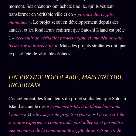
Oracle Anniversaire
moment. Ses créateurs ont acheté une île, qu’ils veulent
transformer en véritable ville et en «
paradis des crypto-
Oracle Carte du Jour
monnaies
». Le projet serait en développement depuis des
Oracle Algorithme
années, et les fondateurs estiment que Satoshi Island est prête
Audit Social
à «
accueillir de véritables projets crypto et une démocratie
basée sur la blockchain
». Mais des projets similaires ont, par
le passé, été de véritables échecs.
LIVRES
TRILOGIE + 2
KÉTAMINE
2019
UN PROJET POPULAIRE, MAIS ENCORE
BRAQUAGE
INCERTAIN
2021
SUSPECTE
2022
Concrètement, les fondateurs du projet souhaitent que Satoshi
Compte Suspendu
Island accueille des «
évènements liés à la blockchain toute
2024
l’année
» et «
les sièges de projets crypto
». «
La vie sur l’île
Les Limites
2025
sera une expérience comme nulle part ailleurs, et permettra
Le procès Brigitte Macron
aux membres de la communauté crypto de se retrouver, de