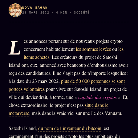
PRÉDICTIONS
INFOFICTION
NOVA SAGAN
28 MARS 2022 · 4 MIN · SOCIÉTÉ
L'ORACLE Z/S
12 PRODUITS
L
es annonces portant sur de nouveaux projets crypto
concernent habituellement
les sommes levées
ou
les
Chat Oracle
LIVE
items achetés
. Les créateurs du projet de Satoshi
Oracle z/S
Island ont, eux, annoncé avec beaucoup d’enthousiasme avoir
reçu des candidatures. Il ne s’agit pas de n’importe lesquelles :
Oracle Analyse
24€
à la date du 23 mars 2022,
plus de 50 000 personnes se sont
Oracle Éclair
portées volontaires
pour vivre sur Satoshi Island, un projet de
ville qui deviendrait, à terme, une «
capitale des cryptos
». Et,
Oracle Couples
chose extraordinaire, le projet n’est pas
situé dans le
Oracle Famille
métarverse
, mais dans la vraie vie, sur une île des Vanuatu.
Oracle Sigil Sonore
Satoshi Island,
du nom de l’inventeur du bitcoin
, est
Oracle Parfum
certainement l’un des projets crypto les plus ambitieux du