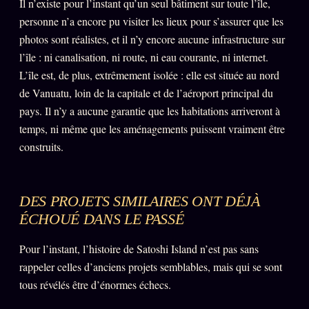
Il n’existe pour l’instant qu’un seul bâtiment sur toute l’île,
personne n’a encore pu visiter les lieux pour s’assurer que les
photos sont réalistes, et il n’y encore aucune infrastructure sur
ÉDITORIAL
ÉQUIPE + AUTEURS
l’île : ni canalisation, ni route, ni eau courante, ni internet.
À propos
L’île est, de plus, extrêmement isolée : elle est située au nord
de Vanuatu, loin de la capitale et de l’aéroport principal du
Founders
pays. Il n’y a aucune garantie que les habitations arriveront à
Équipe
temps, ni même que les aménagements puissent vraiment être
construits.
Auteurs
Personas
Who is who
DES PROJETS SIMILAIRES ONT DÉJÀ
ÉCHOUÉ DANS LE PASSÉ
Qui baise qui
+18
Signatures
Pour l’instant, l’histoire de Satoshi Island n’est pas sans
rappeler celles d’anciens projets semblables, mais qui se sont
Charte éditoriale
tous révélés être d’énormes échecs.
Studios