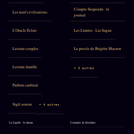
Compte Suspendu · le
Les neuf civilisations
journal
L'Oracle Éclair
Les Limites · Lia Sagan
Lecture couples
Le procès de Brigitte Macron
Lecture famille
+ 3 autres
Parfum cardinal
Sigil sonore
+ 4 autres
La Lignée · le réseau
Concepts & doctrines