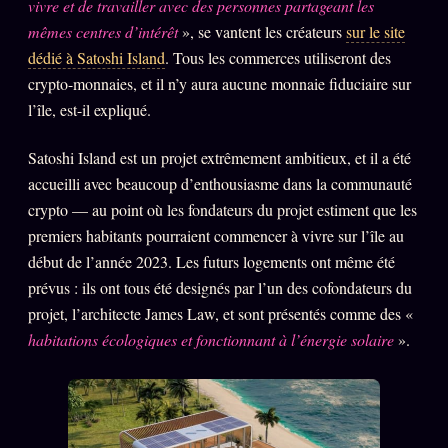
Catalogue
vivre et de travailler avec des personnes partageant les
mêmes centres d’intérêt
», se vantent les créateurs
sur le site
ZS Bundle
dédié à Satoshi Island
. Tous les commerces utiliseront des
Références
crypto-monnaies, et il n’y aura aucune monnaie fiduciaire sur
l’île, est-il expliqué.
SOCIÉTÉ DES AMIS
LOI 1901
Satoshi Island est un projet extrêmement ambitieux, et il a été
accueilli avec beaucoup d’enthousiasme dans la communauté
L'Association
★
crypto — au point où les fondateurs du projet estiment que les
S'abonner
premiers habitants pourraient commencer à vivre sur l’île au
GRATUIT
début de l’année 2023. Les futurs logements ont même été
Cercle Privé
30€/M
prévus : ils ont tous été designés par l’un des cofondateurs du
Mécène
projet, l’architecte James Law, et sont présentés comme des «
habitations écologiques et fonctionnant à l’énergie solaire
».
Témoignages
85 000
Lectures des sœurs
Bienvenue nouveau membre
Manifeste pricing