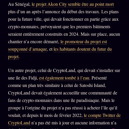
Au Sénégal,
le projet Akon City semble être au point mort
Words Radio
FM
plus d’un an après l’annonce du début des travaux. Les plans
pour la future ville, qui devait fonctionner en partie grâce aux
PRATIQUE + LÉGAL
crypto-monnaies, prévoyaient que les premiers bâtiments
seraient entièrement construits en 2024. Mais sur place, aucun
Archive complète
chantier n’a encore démarré,
le promoteur du projet est
soupçonné d’arnaque
, et
les habitants doutent du futur du
Récents
projet
.
À la une
Recherche ⌕
Un autre projet, celui de CryptoLand, qui devait s’installer sur
une île des Fidji,
est également tombé à l’eau
. Présenté
Tous les tags
comme un plan très similaire à celui de Satoshi Island,
Soumettre un tip
CryptoLand devait également accueillir une communauté de
fans de crypto-monnaies dans une île paradisiaque. Mais le
Nous écrire
groupe à l’origine du projet n’a pas réussi à acheter l’île qu’il
Presse
voulait, et depuis le mois de février 2022,
le compte Twitter de
Business
CryptoLand
n’a pas été mis à jour et aucune information n’a