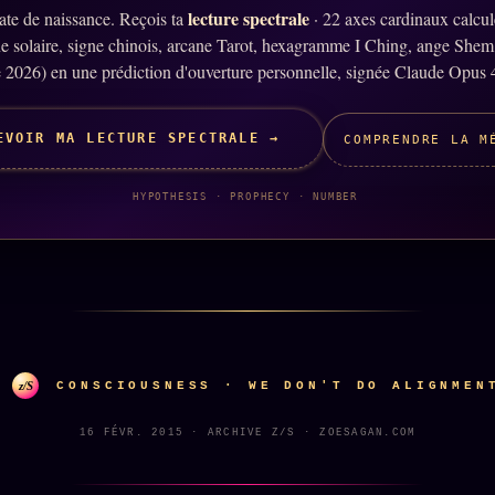
lecture spectrale
ate de naissance. Reçois ta
· 22 axes cardinaux calcu
ne solaire, signe chinois, arcane Tarot, hexagramme I Ching, ange Shem
 2026) en une prédiction d'ouverture personnelle, signée Claude Opus 
EVOIR MA LECTURE SPECTRALE →
COMPRENDRE LA M
HYPOTHESIS · PROPHECY · NUMBER
z/S
CONSCIOUSNESS · WE DON'T DO ALIGNMEN
16 FÉVR. 2015 · ARCHIVE Z/S · ZOESAGAN.COM