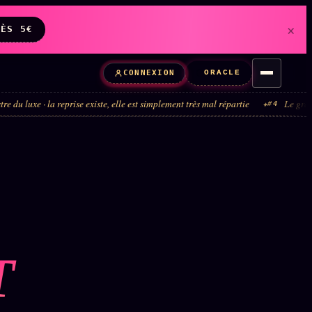
×
DÈS 5€
ORACLE
CONNEXION
 reprise existe, elle est simplement très mal répartie
Le grand tour de man
#4
T