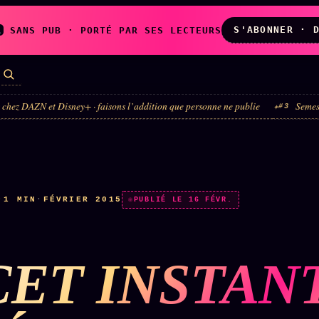
S'ABONNER · 
A
SANS PUB · PORTÉ PAR SES LECTEURS
Disney+ · faisons l’addition que personne ne publie
Semestre du luxe · la
#3
LES AMIS DE
L'ARCHIVE
ZOÉ
↗
↗
A
N
✉ INSCRIPTION À
·
1 MIN
·
FÉVRIER 2015
◉ SOCIÉTÉ
PUBLIÉ LE 16 FÉVR.
LA NEWSLETTER
LITTÉRAIRE
CET INSTAN
TOUTES LES RUBRIQUES →