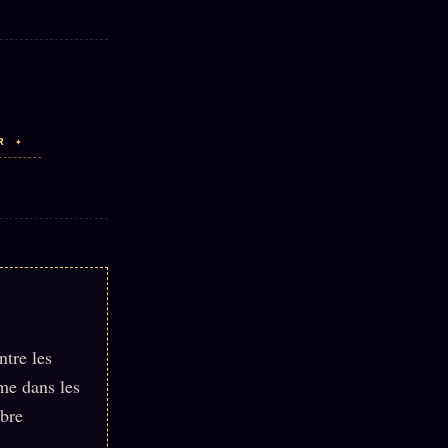
R ✦
ntre les
ame dans les
mbre