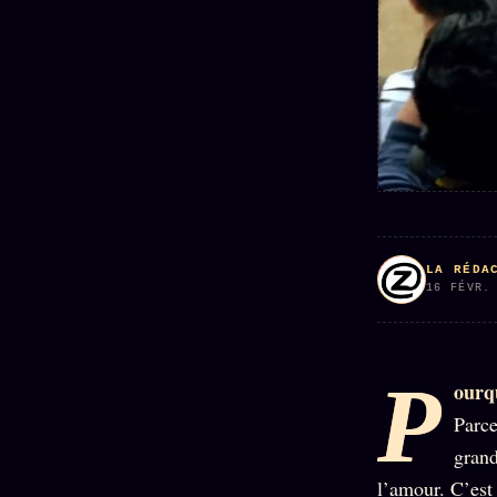
Mécène
Oracle
Les
Éclair
Témoigna
Limites
85 000
2025
Oracle
Lectures
Couples
Le procès
des sœurs
Brigitte
Oracle
Macron
Bienvenu
Famille
nouveau
Catalogue
Oracle
membre
Sigil
ZS Bundle
Manifeste
Sonore
Références
pricing
LA RÉDA
Oracle
16 FÉVR.
Se
Parfum
connecter
Oracle
Anniversaire
P
ourqu
Oracle
Parce
Carte du
grand
Jour
l’amour. C’est