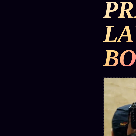
PR
DÉTONATIONS
POLITIQUE
RENSE
LA
SCANDALES
ALT NEWS
GOSSI
BO
L'ORACLE
LIVRES
TRILOGIE + 2
SOCIÉTÉ DES
12
LOI
PRODUITS
1901
Z/S
AMIS
KÉTAMINE
Chat
L'Associa
2019
Oracle
★
BRAQUAGE
LIVE
S'abonne
2021
Oracle z/S
GRATUIT
SUSPECTE
2022
Cercle
Oracle
Privé
Compte
Analyse
Suspendu
30€/M
24€
2024