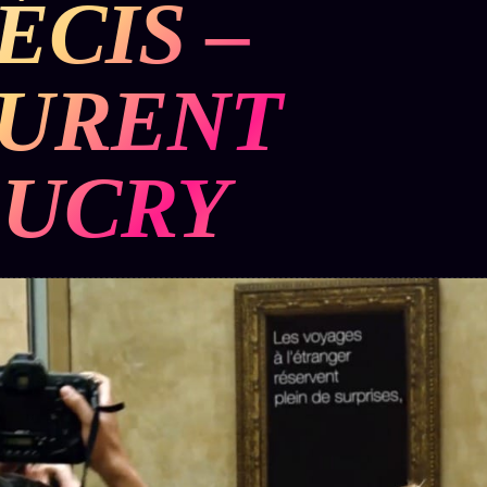
ÉCIS –
BUREAU DE
IGNEMENT
MACRONLEAKS
TENDANCES
URENT
P
PRÉDICTIONS
INFOFICTION
UCRY
ÉQUIPE +
Z/S
PRATIQUE +
LINEAGE
ÉDITORIAL
AUTEURS
10 ANS
SYSTEMS
LÉGAL
À propos
tion
z/S
Archive
SYSTEMS
complète
Founders
2026
r
Récents
BRAINS
Équipe
MODELS
À la une
Auteurs
2017
Recherche
GENERIC
Personas
⌕
ARCHITECTS