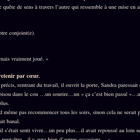
e quête de sens à travers l’autre qui ressemble à une mise en 
tre conjoint(e).
amais vraiment joué. »
retenir par cœur.
 précis, rentrant du travail, il ouvrit la porte, Sandra paressait
 bisou dans le cou …un sourire…un « ça c’est bien passé »…
lus.
and même pas recommencer tous les soirs, sinon cela ne serait 
ait banal.
 il s’était senti vivre…un peu plus…il avait repoussé au loin 
…peut-être…il y aura bien d’autres occasions… »