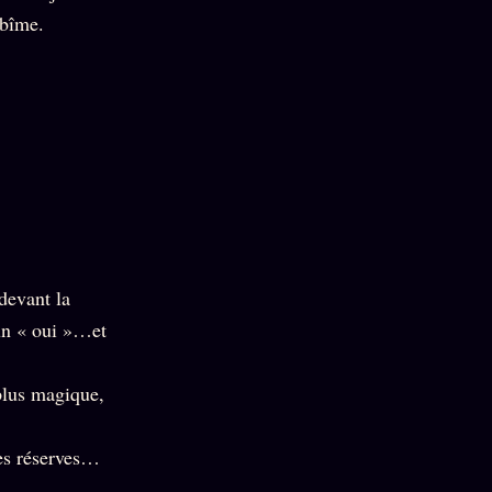
abîme.
 devant la
un « oui »…et
plus magique,
ses réserves…