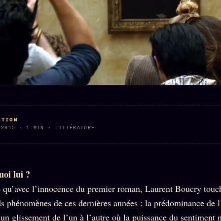
Who is
2018
Tous les
who
Archives
tags
ges
SMK
Qui baise
Soumettre
26 TRANSM.
qui
un tip
SMK
+18
Manifeste
Nous
Signatures
e
écrire
Gossip
Charte
Manifeste
Presse
éditoriale
Gossip
Business
Studios
Pacte
CTION
FAQ
Words
 2015 · 1 MIN · LITTÉRATURE
Infofiction
Radio
Corrections
FM
Prophétie
· Erratum
confirmée
oi lui ?
Mentions
légales
 qu’avec l’innocence du premier roman, Laurent Boucry touch
s phénomènes de ces dernières années : la prédominance de l
llms.txt
 un glissement de l’un à l’autre où la puissance du sentiment 