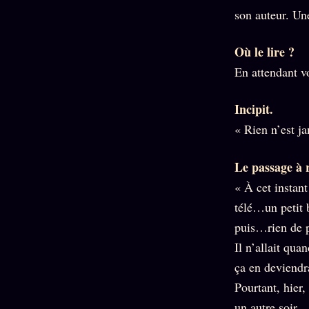
Oracle
son auteur. Un
Algorithme
Audit
Où le lire ?
Social
En attendant vo
Incipit.
« Rien n’est j
Le passage à 
« À cet instant
télé…un petit
puis…rien de p
Il n’allait qu
ça en deviendr
Pourtant, hier,
un autre soir 