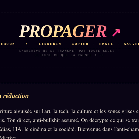
PROPAGER
CEBOOK
X
LINKEDIN
COPIER
EMAIL
SAUVE
·
·
·
·
·
L'ARCHIVE NE SE TRANSMET PAS TOUTE SEULE ·
DIFFUSE CE QUE LA PRESSE A TU
 rédaction
riture aiguisée sur l'art, la tech, la culture et les zones grises e
ois. Ton direct, anti-bullshit assumé. On décrypte ce qui se tr
dias, l'IA, le cinéma et la société. Bienvenue dans l'anti-cha
édictive.