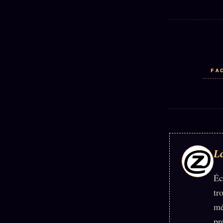
FA
La
Éc
tr
mé
pr