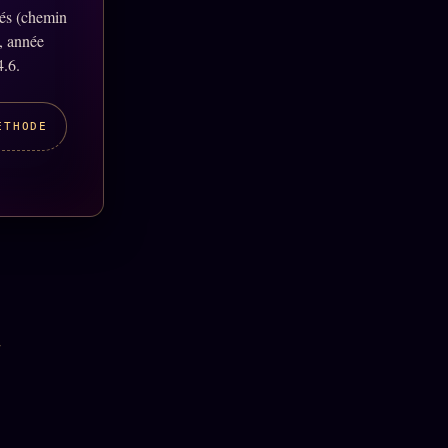
lés (chemin
, année
4.6.
ÉTHODE
T