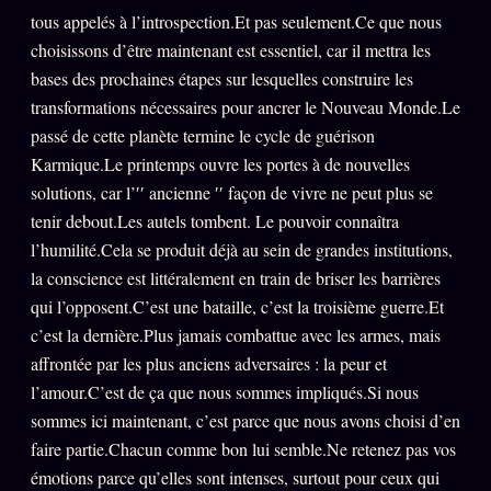
Catalogue
tous appelés à l’introspection.Et pas seulement.Ce que nous
ZS Bundle
choisissons d’être maintenant est essentiel, car il mettra les
bases des prochaines étapes sur lesquelles construire les
Références
transformations nécessaires pour ancrer le Nouveau Monde.Le
passé de cette planète termine le cycle de guérison
SOCIÉTÉ DES AMIS
LOI 1901
Karmique.Le printemps ouvre les portes à de nouvelles
solutions, car l’′′ ancienne ′′ façon de vivre ne peut plus se
L'Association
★
tenir debout.Les autels tombent. Le pouvoir connaîtra
l’humilité.Cela se produit déjà au sein de grandes institutions,
S'abonner
GRATUIT
la conscience est littéralement en train de briser les barrières
Cercle Privé
30€/M
qui l’opposent.C’est une bataille, c’est la troisième guerre.Et
Mécène
c’est la dernière.Plus jamais combattue avec les armes, mais
affrontée par les plus anciens adversaires : la peur et
Témoignages
85 000
l’amour.C’est de ça que nous sommes impliqués.Si nous
Lectures des sœurs
sommes ici maintenant, c’est parce que nous avons choisi d’en
faire partie.Chacun comme bon lui semble.Ne retenez pas vos
Bienvenue nouveau membre
émotions parce qu’elles sont intenses, surtout pour ceux qui
Manifeste pricing