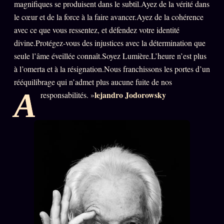
magnifiques se produisent dans le subtil.Ayez de la vérité dans
le cœur et de la force à la faire avancer.Ayez de la cohérence
avec ce que vous ressentez, et défendez votre identité
ÉDITORIAL
ÉQUIPE + AUTEURS
divine.Protégez-vous des injustices avec la détermination que
À propos
seule l’âme éveillée connaît.Soyez Lumière.L’heure n’est plus
à l’omerta et à la résignation.Nous franchissons les portes d’un
Founders
rééquilibrage qui n’admet plus aucune fuite de nos
Équipe
A
lejandro Jodorowsky
responsabilités. »
Auteurs
Personas
Who is who
Qui baise qui
+18
Signatures
Charte éditoriale
Studios