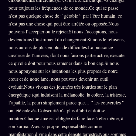
Oracle Anniversaire
pour toujours les fréquences de ce monde.Ce qui se passe
Oracle Carte du Jour
n’est pas quelque chose de ′′ gérable ′′ par l’être humain, ce
n’est pas une chose qui peut être arrêtée ou opposée.Nous
Oracle Algorithme
pouvons l’accepter ou le rejeter.Si nous l’acceptons, nous
Audit Social
deviendrons l’instrument du changement.Si nous le refusons,
nous aurons de plus en plus de difficultés.La puissance
créatrice de l’univers, dont nous faisons partie active, exécute
LIVRES
TRILOGIE + 2
ce qu’elle doit pour nous ramener dans le bon cap.Si nous
nous appuyons sur les intentions les plus propres de notre
KÉTAMINE
2019
cœur et de notre âme, nous pouvons devenir un outil
BRAQUAGE
2021
évolutif.Nous vivons des journées très lourdes sur le plan
SUSPECTE
énergétique (qui induisent la mélancolie, la colère, la tristesse,
2022
l’apathie, la peur) simplement parce que… ′′ les couvercles ′′
Compte Suspendu
2024
ont été enlevés.L’obscurité n’a plus d’abri et doit se
Les Limites
2025
montrer.Chaque âme est obligée de faire face à elle-même, à
son karma. Avec sa propre responsabilité comme
Le procès Brigitte Macron
manifestation divine dans cette densité terrestre.Nous sommes