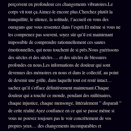
perçoivent en profondeur ces changements vibratoires.Le
Se connecter
corps vit tout ça.Aimez-le encore plus.Cherchez plutôt la
tranquillité, le silence, la solitude, l’accueil en vous des
ouragans que vous ressentez dans l’esprit.Et même si vous ne
Z/S SYSTEMS
LINEAGE 10 ANS
les comprenez pas souvent, soyez sûr qu’il est maintenant
impossible de comprendre rationnellement ces sautes
z/S SYSTEMS
2026
émotionnelles, qui nous touchent de si près.Nous guérissons
BRAINS MODELS
2017
des siècles et des siècles…. et des siècles de blessures
profondes en nous.Les informations de douleur qui sont
GENERIC ARCHITECTS
2018
devenues des mémoires en nous et dans le collectif, au point
Archives SMK
26 TRANSM.
de devenir une grille, dans laquelle tout est resté intact…
SMK Manifeste
sachez qu’il s’efface définitivement maintenant.Chaque
douleur qui a touché ce monde, pendant des millénaires,
Gossip Manifeste
chaque injustice, chaque mensonge, littéralement ′′ disparaît ′′
Gossip Pacte
de cette réalité.Ayez confiance en ce qui se passe même si
Infofiction
vous ne pouvez toujours pas le voir concrètement de vos
propres yeux… des changements incomparables et
Prophétie confirmée