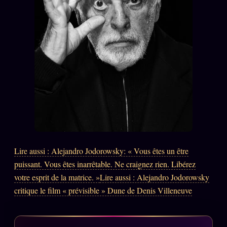
Words Radio
FM
PRATIQUE + LÉGAL
Archive complète
Récents
À la une
Recherche ⌕
Tous les tags
Lire aussi : Alejandro Jodorowsky: « Vous êtes un être
Soumettre un tip
puissant. Vous êtes inarrêtable. Ne craignez rien. Libérez
votre esprit de la matrice. »
Lire aussi : Alejandro Jodorowsky
Nous écrire
critique le film « prévisible » Dune de Denis Villeneuve
Presse
Business