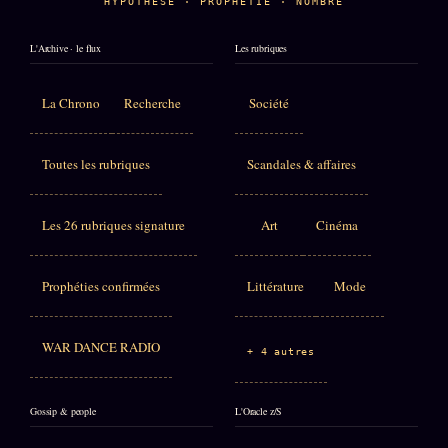
HYPOTHÈSE · PROPHÉTIE · NOMBRE
L'Archive · le flux
Les rubriques
La Chrono
Recherche
Société
Toutes les rubriques
Scandales & affaires
Les 26 rubriques signature
Art
Cinéma
Prophéties confirmées
Littérature
Mode
WAR DANCE RADIO
+ 4 autres
Gossip & people
L'Oracle z/S