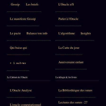
Gossip
Les briefs
L'Oracle z/S
Le manifeste Gossip
Parler à l'Oracle
Le pacte
Balance ton info
L'algorithme
Insights
Qui baise qui
La Carte du jour
Anniversaire enfant
+ 1 autres
Le Cabinet de l'Oracle
La trilogie & les livres
L'Oracle Analyse
La Bibliothèque des sœurs
Lectures des sœurs · 27
L'oracle computationnel