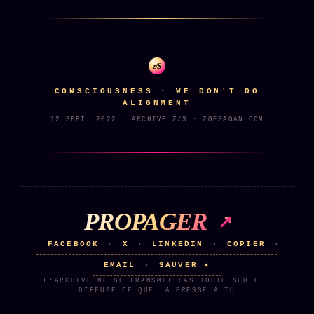
z/S
CONSCIOUSNESS · WE DON'T DO
ALIGNMENT
12 SEPT. 2022 · ARCHIVE Z/S · ZOESAGAN.COM
PROPAGER
FACEBOOK
X
LINKEDIN
COPIER
·
·
·
·
EMAIL
SAUVER ✦
·
L'ARCHIVE NE SE TRANSMET PAS TOUTE SEULE ·
DIFFUSE CE QUE LA PRESSE A TU