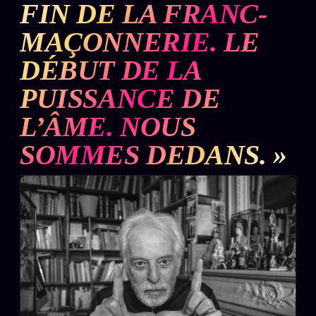
FIN DE LA FRANC-
L'ARCHIVE
↗
N
MAÇONNERIE. LE
✉ INSCRIPTION À LA NEWSLETTER
DÉBUT DE LA
PUISSANCE DE
L’ÂME. NOUS
Rubriques éditoriales
10 088 articles
SOMMES DEDANS. »
TOUTES LES RUBRIQUES →
DÉTONATIONS
POLITIQUE
BUREAU DE
RENSEIGNEMENT
TENDANCES
MACRONLEAKS
SCANDALES
ALT NEWS
GOSSIP