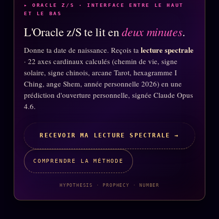
FAQ
▸ ORACLE Z/S · INTERFACE ENTRE LE HAUT
ET LE BAS
Corrections · Erratum
deux minutes
L'Oracle z/S te lit en
.
Mentions légales
lecture spectrale
Donne ta date de naissance. Reçois ta
llms.txt
· 22 axes cardinaux calculés (chemin de vie, signe
solaire, signe chinois, arcane Tarot, hexagramme I
Ching, ange Shem, année personnelle 2026) en une
prédiction d'ouverture personnelle, signée Claude Opus
4.6.
RECEVOIR MA LECTURE SPECTRALE →
COMPRENDRE LA MÉTHODE
HYPOTHESIS · PROPHECY · NUMBER