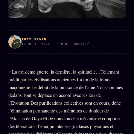
PRÉDICTIONS
INFOFICTION
L'ORACLE Z/S
12 PRODUITS
THEY SAGAN
12 SEPT. 2022 · 3 MIN · SOCIÉTÉ
Chat Oracle
LIVE
Oracle z/S
« La troisième guerre, la dernière, la spirituelle…Tellement
Oracle Analyse
24€
prédit par les civilisations anciennes.La fin de la franc-
Oracle Éclair
maçonnerie.Le début de la puissance de l’âme.Nous sommes
Oracle Couples
dedans.Tout se déplace en accord avec les lois de
l’Évolution.Des purifications collectives sont en cours, donc
Oracle Famille
l’élimination permanente des mémoires de douleur de
Oracle Sigil Sonore
l’Akasha de Gaya.Et de nous tous.Ce mécanisme comporte
des libérations d’énergie intenses (malaises physiques et
Oracle Parfum
émotionnelles différentes)C’est un événement qui va changer