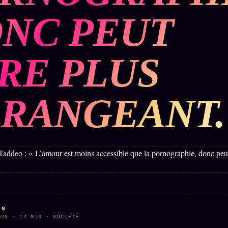
Who is
2018
Tous les
who
NC PEUT
Archives
tags
ges
SMK
Qui baise
Soumettre
26 TRANSM.
qui
un tip
SMK
+18
RE PLUS
Manifeste
Nous
Signatures
e
écrire
Gossip
Charte
Manifeste
Presse
RANGEANT.
éditoriale
Gossip
Business
Studios
Pacte
FAQ
Words
Infofiction
Radio
Corrections
FM
Prophétie
· Erratum
confirmée
Mentions
légales
llms.txt
AN
023 · 14 MIN · SOCIÉTÉ