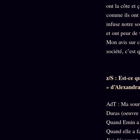
ont la côte et 
comme ils ont c
infuse notre so
et ont peur de
Mon avis sur ce
société, c’est 
z/S : Est-ce 
» d’Alexandra
AdT : Ma source
Duras (oeuvre 
Quand Emin a c
Quand elle a fa
J’ai découvert 