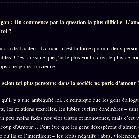
gan : On commence par la question la plus difficile. L’am
toi ?
ndra de Taddeo : L’amour, c’est la force qui unit deux personn
cibles. C’est aussi ce que j’ai le plus voulu, avec le plus de co
mps que je me souvienne.
 selon toi plus personne dans la société ne parle d’amour 
 qu’il y a une ambiguïté ici. Je remarque que les gens épilogu
ts, les relations sexuelles, les lubies et flirts éphémères – san
 un peu moins fades nos vies tristes et monotones, mais c’est v
ucoup d’Amour… Peut être que les gens désespèrent d’aimer, e
e qu’ils se l’interdisent – les récits négatifs : abus, violences