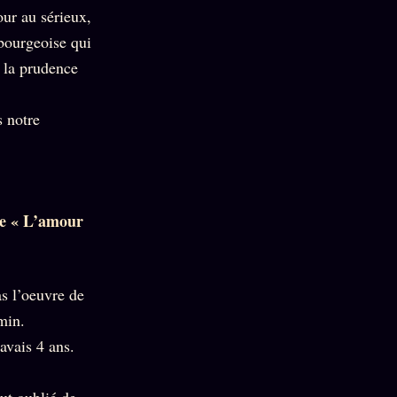
our au sérieux,
 bourgeoise qui
, la prudence
s notre
que « L’amour
as l’oeuvre de
min.
avais 4 ans.
out oublié de