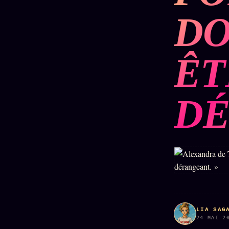
Mécène
Oracle
Les
DO
Éclair
Témoigna
Limites
85 000
2025
Oracle
Lectures
Couples
Le procès
ÊT
des sœurs
Brigitte
Oracle
Macron
Bienvenu
Famille
nouveau
Catalogue
Oracle
DÉ
membre
Sigil
ZS Bundle
Manifeste
Sonore
Références
pricing
Oracle
Se
Parfum
connecter
Oracle
Anniversaire
Oracle
Carte du
LIA SAG
Jour
24 MAI 2