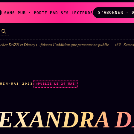
S'ABONNER · 
A
SANS PUB · PORTÉ PAR SES LECTEURS
N et Disney+ · faisons l’addition que personne ne publie
Semestre du lux
#3
LES AMIS DE
L'ARCHIVE
ZOÉ
↗
↗
A
N
✉ INSCRIPTION À
 MIN
·
MAI 2023
◉ SOCIÉTÉ
PUBLIÉ LE 24 MAI
LA NEWSLETTER
LITTÉRAIRE
EXANDRA D
TOUTES LES RUBRIQUES →