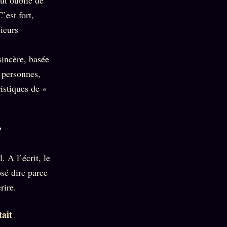
’est fort,
sieurs
sincère, basée
s personnes,
istiques de «
?
 A l’écrit, le
osé dire parce
rire.
tait