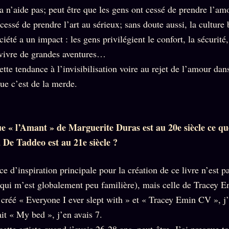
ça n’aide pas; peut être que les gens ont cessé de prendre l’am
essé de prendre l’art au sérieux; sans doute aussi, la culture
ciété a un impact : les gens privilégient le confort, la sécurité
 vivre de grandes aventures…
tte tendance à l’invisibilisation voire au rejet de l’amour dan
que c’est de la merde.
que « l’Amant » de Marguerite Duras est au 20e siècle ce 
 De Taddeo est au 21e siècle ?
 d’inspiration principale pour la création de ce livre n’est p
qui m’est globalement peu familière), mais celle de Tracey E
réé « Everyone I ever slept with » et « Tracey Emin CV », j’
it « My bed », j’en avais 7.
cette artiste quand j’avais 26-28 ans, peut-être. J’ai presque t