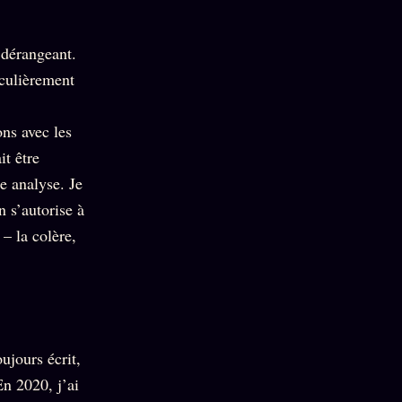
 dérangeant.
iculièrement
ons avec les
it être
te analyse. Je
n s’autorise à
– la colère,
oujours écrit,
En 2020, j’ai