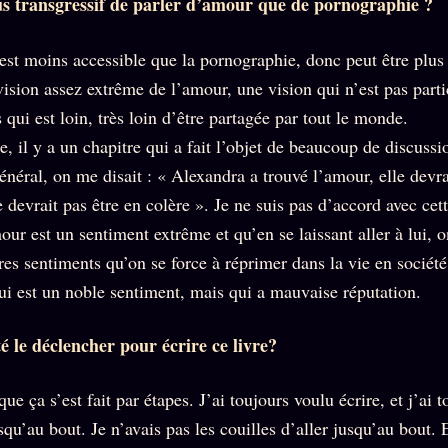
us transgressif de parler d’amour que de pornographie ?
est moins accessible que la pornographie, donc peut être plus
vision assez extrême de l’amour, une vision qui n’est pas part
 qui est loin, très loin d’être partagée par tout le monde.
re, il y a un chapitre qui a fait l’objet de beaucoup de discussi
énéral, on me disait : « Alexandra a trouvé l’amour, elle devra
e devrait pas être en colère ». Je ne suis pas d’accord avec cet
ur est un sentiment extrême et qu’en se laissant aller à lui, o
es sentiments qu’on se force à réprimer dans la vie en société 
ui est un noble sentiment, mais qui a mauvaise réputation.
té le déclencher pour écrire ce livre?
que ça s’est fait par étapes. J’ai toujours voulu écrire, et j’ai t
qu’au bout. Je n’avais pas les couilles d’aller jusqu’au bout. 