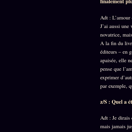
finalement pl
Adt : L’amour 
J’ai aussi une 
novatrice, mais
A la fin du liv
éditeurs – en g
apaisée, elle n
pense que l’amo
exprimer d’autr
par exemple, q
z/S : Quel a é
Adt : Je dirais 
mais jamais jus