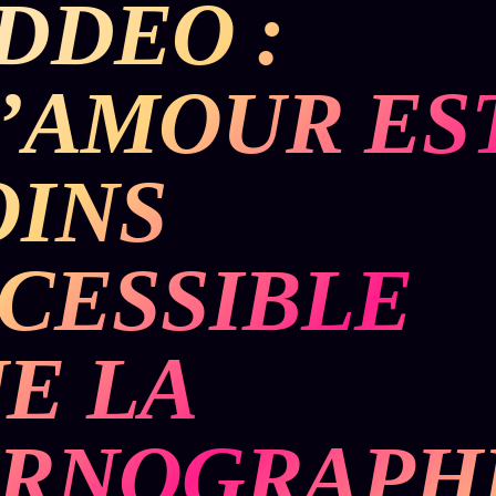
DDEO :
BUREAU DE
IGNEMENT
MACRONLEAKS
TENDANCES
L’AMOUR ES
P
PRÉDICTIONS
INFOFICTION
INS
ÉQUIPE +
Z/S
PRATIQUE +
LINEAGE
ÉDITORIAL
AUTEURS
10 ANS
SYSTEMS
LÉGAL
CESSIBLE
À propos
tion
z/S
Archive
SYSTEMS
complète
Founders
E LA
2026
r
Récents
BRAINS
Équipe
MODELS
À la une
Auteurs
2017
RNOGRAPHI
Recherche
GENERIC
Personas
⌕
ARCHITECTS