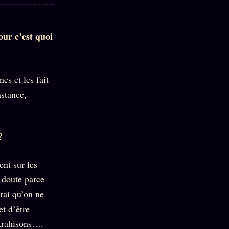
our c’est quoi
es et les fait
nstance,
?
ent sur les
s doute parce
rai qu’on ne
t d’être
, trahisons….