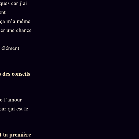
ques car j’ai
ent
e, ça m’a même
sser une chance
l élément
 des conseils
de l’amour
ur qui est le
et ta première