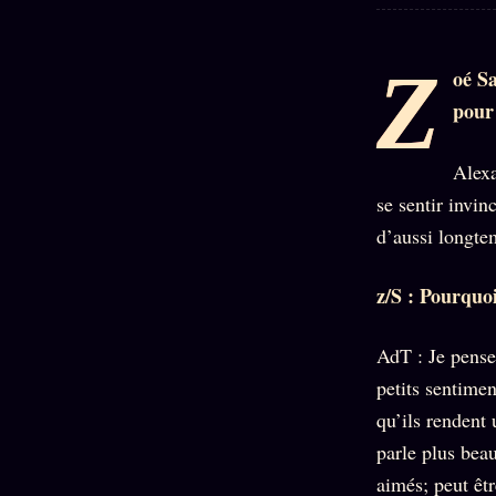
Oracle
Algorithme
Z
Audit
oé Sa
Social
pour 
Alexa
se sentir invin
d’aussi longte
z/S : Pourquoi
AdT : Je pense
petits sentimen
qu’ils rendent
parle plus bea
aimés; peut êtr