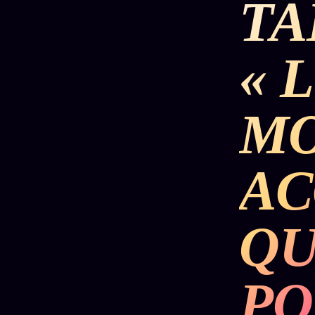
TA
DÉTONATIONS
POLITIQUE
RENSE
« 
SCANDALES
ALT NEWS
GOSSI
MO
L'ORACLE
LIVRES
TRILOGIE + 2
SOCIÉTÉ DES
12
LOI
PRODUITS
1901
Z/S
AMIS
AC
KÉTAMINE
Chat
L'Associa
2019
Oracle
★
BRAQUAGE
QU
LIVE
S'abonne
2021
Oracle z/S
GRATUIT
SUSPECTE
2022
Cercle
Oracle
PO
Privé
Compte
Analyse
Suspendu
30€/M
24€
2024