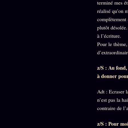
terminé mes étu
réalisé qu’on m
complètement d
plutôt désolée.
à l’écriture.
Pour le thème,
d’extraordinair
z/S : Au fond,
à donner pour
Adt : Ecraser l
n’est pas la ha
contraire de l
z/S : Pour moi