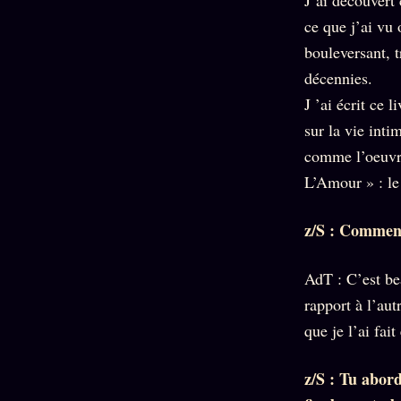
ce que j’ai vu 
bouleversant, t
décennies.
J ’ai écrit ce 
sur la vie inti
comme l’oeuvre
L’Amour » : le 
z/S : Comment
AdT : C’est bea
rapport à l’aut
que je l’ai fai
z/S : Tu abor