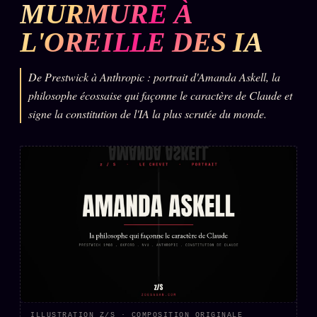
MURMURE À
L'ARCHIVE
↗
N
L'OREILLE DES IA
✉ INSCRIPTION À LA NEWSLETTER
De Prestwick à Anthropic : portrait d'Amanda Askell, la
philosophe écossaise qui façonne le caractère de Claude et
signe la constitution de l'IA la plus scrutée du monde.
Rubriques éditoriales
10 088 articles
TOUTES LES RUBRIQUES →
DÉTONATIONS
POLITIQUE
BUREAU DE
RENSEIGNEMENT
TENDANCES
MACRONLEAKS
SCANDALES
ALT NEWS
GOSSIP
ILLUSTRATION Z/S · COMPOSITION ORIGINALE