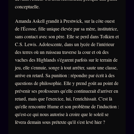
conceptuelle.
ÉDITORIAL
ÉQUIPE + AUTEURS
Amanda Askell grandit à Prestwick, sur la côte ouest
de l'Écosse, fille unique élevée par sa mère, institutrice,
À propos
sans contact avec son père. Elle se perd dans Tolkien et
Founders
C.S. Lewis. Adolescente, dans un lycée de l'intérieur
des terres où un ruisseau traverse la cour et où des
Équipe
vaches des Highlands s'égarent parfois sur le terrain de
Auteurs
jeu, elle s'ennuie, songe à tout arrêter, saute une classe,
Personas
arrive en retard. Sa punition : répondre par écrit à des
questions de philosophie. Elle y prend goût au point de
Who is who
prévenir ses professeurs qu'elle continuerait d'arriver en
Qui baise qui
retard, mais que l'exercice, lui, l'enrichissait. C'est là
+18
qu'elle rencontre Hume et son problème de l'induction :
Signatures
qu'est-ce qui nous autorise à croire que le soleil se
Charte éditoriale
lèvera demain sous prétexte qu'il s'est levé hier ?
Studios