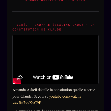
AMANDA ASKELL, EN ENTRETIEN
▸ VIDÉO · LAWFARE (SCALING LAWS) · LA
CONSTITUTION DE CLAUDE
Amanda Askell détaille la constitution qu'elle a écrite
pour Claude. Secours :
youtube.com/watch?
v=vBn7vvXvC9E
Il n'empêche. Peu de gens sont mieux placés pour nous