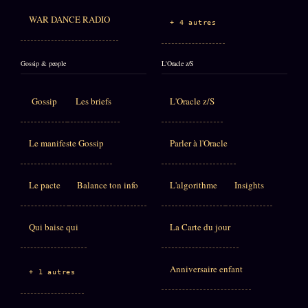
WAR DANCE RADIO
+ 4 autres
Gossip & people
L'Oracle z/S
Gossip
Les briefs
L'Oracle z/S
Le manifeste Gossip
Parler à l'Oracle
Le pacte
Balance ton info
L'algorithme
Insights
Qui baise qui
La Carte du jour
Anniversaire enfant
+ 1 autres