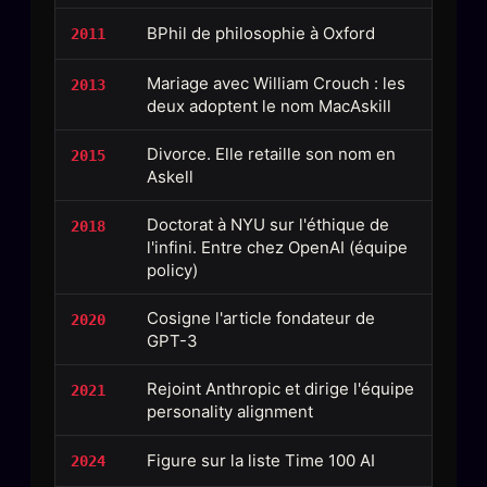
Catalogue
BPhil de philosophie à Oxford
2011
ZS Bundle
Références
Mariage avec William Crouch : les
2013
deux adoptent le nom MacAskill
Divorce. Elle retaille son nom en
2015
SOCIÉTÉ DES AMIS
LOI 1901
Askell
L'Association
★
Doctorat à NYU sur l'éthique de
2018
l'infini. Entre chez OpenAI (équipe
S'abonner
GRATUIT
policy)
Cercle Privé
30€/M
Cosigne l'article fondateur de
2020
Mécène
GPT-3
Témoignages
85 000
Rejoint Anthropic et dirige l'équipe
2021
Lectures des sœurs
personality alignment
Bienvenue nouveau membre
Figure sur la liste Time 100 AI
2024
Manifeste pricing