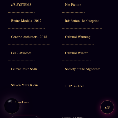
z/S SYSTEMS
Not Fiction
Brains Models · 2017
Infofiction · le blueprint
Generic Architects · 2018
Cultural Warming
Les 7 axiomes
Cultural Winter
Le manifeste SMK
Society of the Algorithm
Steven Mark Klein
+ 12 autres
+ 3 autres
z/S
Le média & à propos