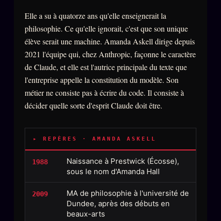
Oracle Anniversaire
Elle a su à quatorze ans qu'elle enseignerait la
Oracle Carte du Jour
philosophie. Ce qu'elle ignorait, c'est que son unique
élève serait une machine. Amanda Askell dirige depuis
Oracle Algorithme
2021 l'équipe qui, chez Anthropic, façonne le caractère
Audit Social
de Claude, et elle est l'autrice principale du texte que
l'entreprise appelle la constitution du modèle. Son
métier ne consiste pas à écrire du code. Il consiste à
LIVRES
TRILOGIE + 2
décider quelle sorte d'esprit Claude doit être.
KÉTAMINE
2019
BRAQUAGE
2021
▸ REPÈRES · AMANDA ASKELL
SUSPECTE
2022
Naissance à Prestwick (Écosse),
1988
Compte Suspendu
sous le nom d'Amanda Hall
2024
Les Limites
2025
MA de philosophie à l'université de
2009
Dundee, après des débuts en
Le procès Brigitte Macron
beaux-arts