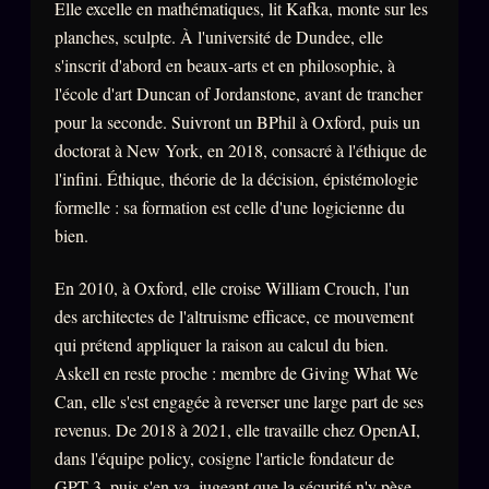
Elle excelle en mathématiques, lit Kafka, monte sur les
Words Radio
FM
planches, sculpte. À l'université de Dundee, elle
s'inscrit d'abord en beaux-arts et en philosophie, à
l'école d'art Duncan of Jordanstone, avant de trancher
PRATIQUE + LÉGAL
pour la seconde. Suivront un BPhil à Oxford, puis un
Archive complète
doctorat à New York, en 2018, consacré à l'éthique de
l'infini. Éthique, théorie de la décision, épistémologie
Récents
formelle : sa formation est celle d'une logicienne du
À la une
bien.
Recherche ⌕
En 2010, à Oxford, elle croise William Crouch, l'un
Tous les tags
des architectes de l'altruisme efficace, ce mouvement
Soumettre un tip
qui prétend appliquer la raison au calcul du bien.
Askell en reste proche : membre de Giving What We
Nous écrire
Can, elle s'est engagée à reverser une large part de ses
Presse
revenus. De 2018 à 2021, elle travaille chez OpenAI,
dans l'équipe policy, cosigne l'article fondateur de
Business
GPT-3, puis s'en va, jugeant que la sécurité n'y pèse