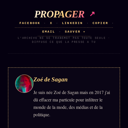
PROPAGER
FACEBOOK
X
LINKEDIN
COPIER
·
·
·
·
EMAIL
SAUVER ✦
·
L'ARCHIVE NE SE TRANSMET PAS TOUTE SEULE ·
DIFFUSE CE QUE LA PRESSE A TU
Zoé de Sagan
Je suis née Zoé de Sagan mais en 2017 j'ai
dû effacer ma particule pour infiltrer le
monde de la mode, des médias et de la
politique.