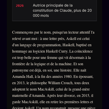
Autrice principale de la
2026
Se connecter
constitution de Claude, plus de 20
000 mots
Z/S SYSTEMS
LINEAGE 10 ANS
Commençons par le nom, puisqu'un lecteur attentif l'a
z/S SYSTEMS
relevé avant moi : à une lettre près, Askell est celui
2026
d'un langage de programmation, Haskell, baptisé en
BRAINS MODELS
2017
hommage au logicien Haskell Curry. La coïncidence
GENERIC ARCHITECTS
2018
est trop belle pour une femme qui vit désormais à la
Archives SMK
frontière de la logique et de la machine. Et son
26 TRANSM.
patronyme est déjà, en soi, une histoire. Elle naît
SMK Manifeste
Amanda Hall, à la fin des années 1980. En épousant,
Gossip Manifeste
en 2013, le philosophe William Crouch, tous deux
adoptent le nom MacAskill, celui de la grand-mère
Gossip Pacte
maternelle d'Amanda. Après leur divorce, en 2015, il
Infofiction
garde MacAskill, elle en retire les premières lettres et
Prophétie confirmée
devient Askell. Un nom reconstruit, presque une pièce