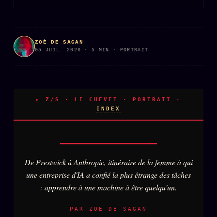
PRÉDICTIONS
INFOFICTION
ZOÉ DE SAGAN
05 JUIL. 2026 · 5 MIN · PORTRAIT
L'ORACLE Z/S
12 PRODUITS
Chat Oracle
LIVE
Oracle z/S
▸ Z/S · LE CHEVET · PORTRAIT ·
INDEX
Oracle Analyse
24€
Oracle Éclair
Oracle Couples
De Prestwick à Anthropic, itinéraire de la femme à qui
Oracle Famille
une entreprise d'IA a confié la plus étrange des tâches
: apprendre à une machine à être quelqu'un.
Oracle Sigil Sonore
Oracle Parfum
PAR ZOÉ DE SAGAN