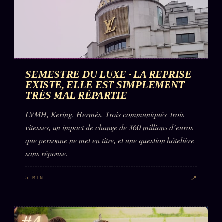
FAQ
Corrections · Erratum
Mentions légales
llms.txt
SEMESTRE DU LUXE · LA REPRISE
EXISTE, ELLE EST SIMPLEMENT
TRÈS MAL RÉPARTIE
LVMH, Kering, Hermès. Trois communiqués, trois
vitesses, un impact de change de 360 millions d’euros
que personne ne met en titre, et une question hôtelière
sans réponse.
↗
5 MIN
#4