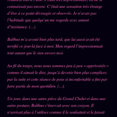
Catalogue
connaissait pas encore. C’était une sensation très étrange
ZS Bundle
d’être à ce point dévisagée et observée. Je n’avais pas
l’habitude que quelqu’un me regarde avec autant
Références
d’insistance. (…)
SOCIÉTÉ DES AMIS
LOI 1901
Balthus m’a avoué bien plus tard, que lui aussi avait été
terrifié ce jour-là face à moi. Mon regard l’impressionnait
L'Association
★
tout autant que le sien envers moi.
S'abonner
GRATUIT
Au fil du temps, nous nous sommes peu à peu « apprivoisés »
Cercle Privé
30€/M
comme il aimait le dire, jusqu’à devenir bien plus complices
par la suite et cette séance de pose si inconfortable a fini par
Mécène
faire partie de mon quotidien. (…).
Témoignages
85 000
Un jour, dans une autre pièce du Grand Chalet et dans une
Lectures des sœurs
autre posture, Balthus s’énervait avec son crayon. Il
Bienvenue nouveau membre
n’arrivait plus à l’utiliser comme il le souhaitait et le faisait
Manifeste pricing