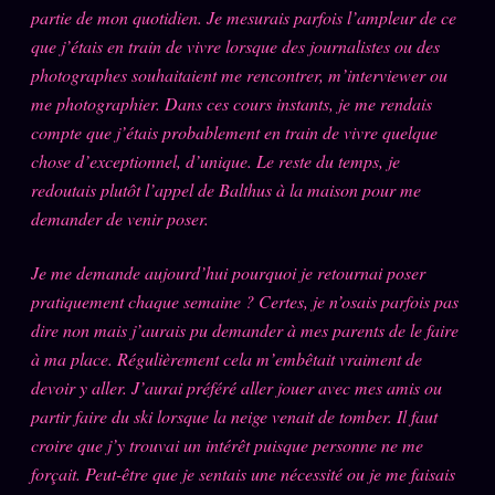
partie de mon quotidien. Je mesurais parfois l’ampleur de ce
que j’étais en train de vivre lorsque des journalistes ou des
ÉDITORIAL
ÉQUIPE + AUTEURS
photographes souhaitaient me rencontrer, m’interviewer ou
me photographier. Dans ces cours instants, je me rendais
À propos
compte que j’étais probablement en train de vivre quelque
Founders
chose d’exceptionnel, d’unique. Le reste du temps, je
redoutais plutôt l’appel de Balthus à la maison pour me
Équipe
demander de venir poser.
Auteurs
Je me demande aujourd’hui pourquoi je retournai poser
Personas
pratiquement chaque semaine ? Certes, je n’osais parfois pas
Who is who
dire non mais j’aurais pu demander à mes parents de le faire
Qui baise qui
à ma place. Régulièrement cela m’embêtait vraiment de
+18
devoir y aller. J’aurai préféré aller jouer avec mes amis ou
Signatures
partir faire du ski lorsque la neige venait de tomber. Il faut
Charte éditoriale
croire que j’y trouvai un intérêt puisque personne ne me
forçait. Peut-être que je sentais une nécessité ou je me faisais
Studios