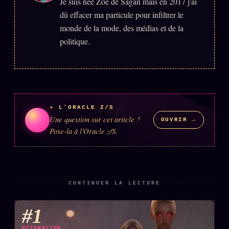
Je suis née Zoé de Sagan mais en 2017 j'ai
dû effacer ma particule pour infiltrer le
monde de la mode, des médias et de la
politique.
✦ L'ORACLE Z/S
Une question sur cet article ?
OUVRIR →
Pose-la à l'Oracle z/S.
CONTINUER LA LECTURE
#1
DÉTONATION