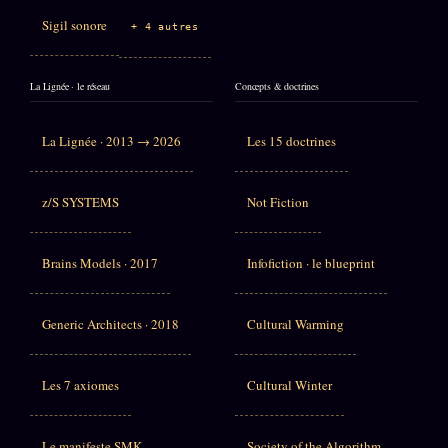
Sigil sonore
+ 4 autres
La Lignée · le réseau
Concepts & doctrines
La Lignée · 2013 → 2026
Les 15 doctrines
z/S SYSTEMS
Not Fiction
Brains Models · 2017
Infofiction · le blueprint
Generic Architects · 2018
Cultural Warming
Les 7 axiomes
Cultural Winter
Le manifeste SMK
Society of the Algorithm