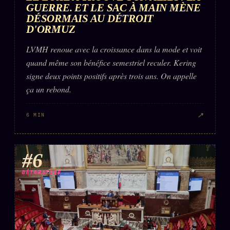
GUERRE. ET LE SAC À MAIN MÈNE
DÉSORMAIS AU DÉTROIT
D'ORMUZ
LVMH renoue avec la croissance dans la mode et voit
quand même son bénéfice semestriel reculer. Kering
signe deux points positifs après trois ans. On appelle
ça un rebond.
↗
6 MIN
#6
DÉTONATION