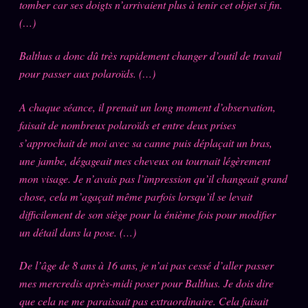
tomber car ses doigts n’arrivaient plus à tenir cet objet si fin.
(…)
Se connecter
Balthus a donc dû très rapidement changer d’outil de travail
Z/S SYSTEMS
LINEAGE 10 ANS
pour passer aux polaroïds. (…)
z/S SYSTEMS
A chaque séance, il prenait un long moment d’observation,
2026
faisait de nombreux polaroïds et entre deux prises
BRAINS MODELS
2017
s’approchait de moi avec sa canne puis déplaçait un bras,
GENERIC ARCHITECTS
2018
une jambe, dégageait mes cheveux ou tournait légèrement
mon visage. Je n’avais pas l’impression qu’il changeait grand
Archives SMK
26 TRANSM.
chose, cela m’agaçait même parfois lorsqu’il se levait
SMK Manifeste
difficilement de son siège pour la énième fois pour modifier
Gossip Manifeste
un détail dans la pose. (…)
Gossip Pacte
De l’âge de 8 ans à 16 ans, je n’ai pas cessé d’aller passer
Infofiction
mes mercredis après-midi poser pour Balthus. Je dois dire
que cela ne me paraissait pas extraordinaire. Cela faisait
Prophétie confirmée