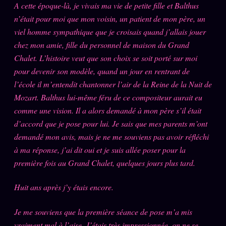
A cette époque-là, je vivais ma vie de petite fille et Balthus
Oracle Anniversaire
n’était pour moi que mon voisin, un patient de mon père, un
Oracle Carte du Jour
viel homme sympathique que je croisais quand j’allais jouer
Oracle Algorithme
chez mon amie, fille du personnel de maison du Grand
Chalet. L’histoire veut que son choix se soit porté sur moi
Audit Social
pour devenir son modèle, quand un jour en rentrant de
l’école il m’entendit chantonner l’air de la Reine de la Nuit de
LIVRES
TRILOGIE + 2
Mozart. Balthus lui-même féru de ce compositeur aurait eu
comme une vision. Il a alors demandé à mon père s’il était
KÉTAMINE
d’accord que je pose pour lui. Je sais que mes parents m’ont
2019
demandé mon avis, mais je ne me souviens pas avoir réfléchi
BRAQUAGE
2021
à ma réponse, j’ai dit oui et je suis allée poser pour la
SUSPECTE
2022
première fois au Grand Chalet, quelques jours plus tard.
Compte Suspendu
2024
Huit ans après j’y étais encore.
Les Limites
2025
Le procès Brigitte Macron
Je me souviens que la première séance de pose m’a mis
vraiment mal à l’aise. J’étais très impressionnée, on ne se