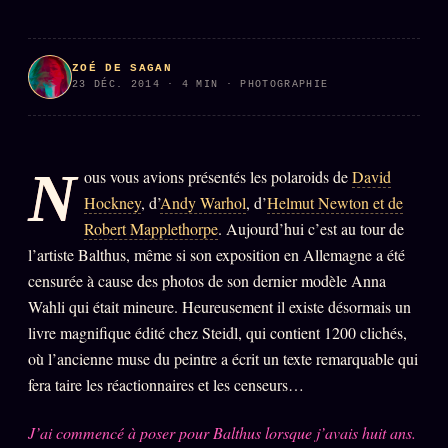
PRÉDICTIONS
INFOFICTION
ZOÉ DE SAGAN
23 DÉC. 2014 · 4 MIN · PHOTOGRAPHIE
L'ORACLE Z/S
12 PRODUITS
Chat Oracle
N
ous vous avions présentés les polaroids de
David
LIVE
Hockney
, d’
Andy Warhol
, d’
Helmut Newton et de
Oracle z/S
Robert Mapplethorpe
. Aujourd’hui c’est au tour de
Oracle Analyse
24€
l’artiste Balthus, même si son exposition en Allemagne a été
censurée à cause des photos de son dernier modèle Anna
Oracle Éclair
Wahli qui était mineure. Heureusement il existe désormais un
Oracle Couples
livre magnifique édité chez Steidl, qui contient 1200 clichés,
Oracle Famille
où l’ancienne muse du peintre a écrit un texte remarquable qui
fera taire les réactionnaires et les censeurs…
Oracle Sigil Sonore
Oracle Parfum
J’ai commencé à poser pour Balthus lorsque j’avais huit ans.