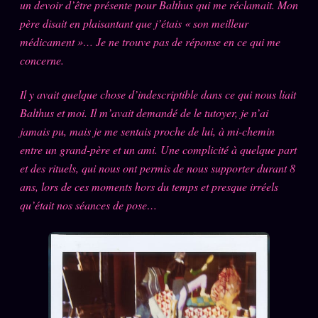
un devoir d’être présente pour Balthus qui me réclamait. Mon
Words Radio
FM
père disait en plaisantant que j’étais « son meilleur
médicament »… Je ne trouve pas de réponse en ce qui me
concerne.
PRATIQUE + LÉGAL
Il y avait quelque chose d’indescriptible dans ce qui nous liait
Archive complète
Balthus et moi. Il m’avait demandé de le tutoyer, je n’ai
Récents
jamais pu, mais je me sentais proche de lui, à mi-chemin
À la une
entre un grand-père et un ami. Une complicité à quelque part
et des rituels, qui nous ont permis de nous supporter durant 8
Recherche ⌕
ans, lors de ces moments hors du temps et presque irréels
Tous les tags
qu’était nos séances de pose…
Soumettre un tip
Nous écrire
Presse
Business