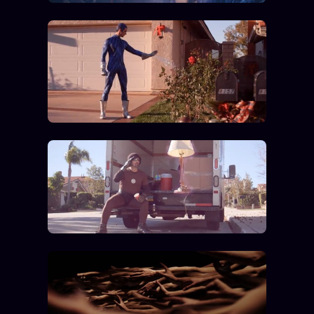
Oracle Anniversaire
Oracle Carte du Jour
Oracle Algorithme
Audit Social
LIVRES
TRILOGIE + 2
KÉTAMINE
2019
BRAQUAGE
2021
SUSPECTE
2022
Compte Suspendu
2024
Les Limites
2025
Le procès Brigitte Macron