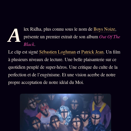
PRÉDICTIONS
INFOFICTION
A
lex Ridha, plus connu sous le nom de
Boys Noize
,
L'ORACLE Z/S
12 PRODUITS
présente un premier extrait de son album
Out Of The
Black
.
Chat Oracle
Le clip est signé
Sébastien Loghman
et
Patrick Jean
. Un film
LIVE
à plusieurs niveaux de lecture. Une belle plaisanterie sur ce
Oracle z/S
quotidien peuplé de super-héros. Une critique du culte de la
Oracle Analyse
24€
perfection et de l’eugénisme. Et une vision acerbe de notre
propre acceptation de notre idéal du Moi.
Oracle Éclair
Oracle Couples
Oracle Famille
Oracle Sigil Sonore
Oracle Parfum