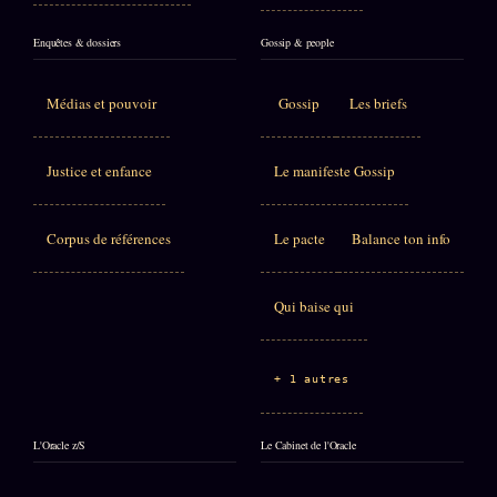
Enquêtes & dossiers
Gossip & people
Médias et pouvoir
Gossip
Les briefs
Justice et enfance
Le manifeste Gossip
Corpus de références
Le pacte
Balance ton info
Qui baise qui
+ 1 autres
L'Oracle z/S
Le Cabinet de l'Oracle