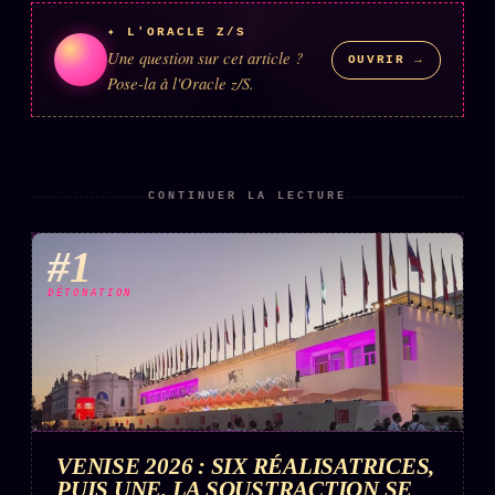
Words Radio
FM
✦ L'ORACLE Z/S
Une question sur cet article ?
OUVRIR →
Pose-la à l'Oracle z/S.
PRATIQUE + LÉGAL
Archive complète
Récents
CONTINUER LA LECTURE
À la une
#1
Recherche ⌕
DÉTONATION
Tous les tags
Soumettre un tip
Nous écrire
Presse
VENISE 2026 : SIX RÉALISATRICES,
Business
PUIS UNE. LA SOUSTRACTION SE