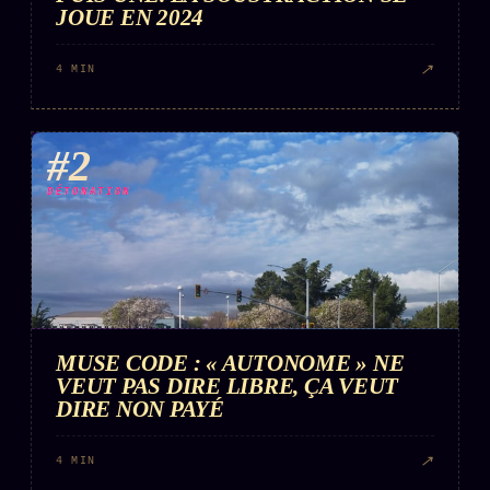
FAQ
JOUE EN 2024
Corrections · Erratum
↗
4 MIN
Mentions légales
llms.txt
#2
DÉTONATION
MUSE CODE : « AUTONOME » NE
VEUT PAS DIRE LIBRE, ÇA VEUT
DIRE NON PAYÉ
↗
4 MIN