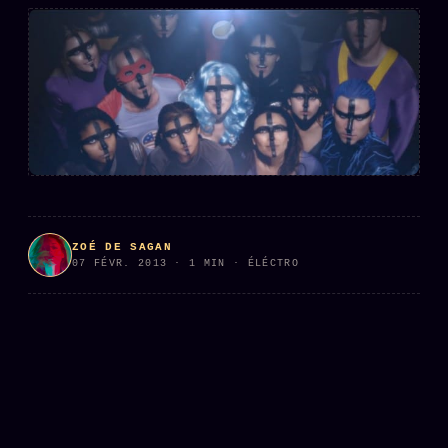
L'ARCHIVE
↗
N
✉ INSCRIPTION À LA NEWSLETTER
Rubriques éditoriales
10 088 articles
TOUTES LES RUBRIQUES →
ZOÉ DE SAGAN
07 FÉVR. 2013 · 1 MIN · ÉLÉCTRO
DÉTONATIONS
POLITIQUE
BUREAU DE
RENSEIGNEMENT
TENDANCES
MACRONLEAKS
SCANDALES
ALT NEWS
GOSSIP