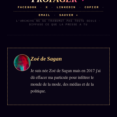
FACEBOOK
X
LINKEDIN
COPIER
·
·
·
·
ÉDITORIAL
ÉQUIPE + AUTEURS
EMAIL
SAUVER ✦
·
L'ARCHIVE NE SE TRANSMET PAS TOUTE SEULE ·
DIFFUSE CE QUE LA PRESSE A TU
À propos
Founders
Équipe
Auteurs
Zoé de Sagan
Personas
Je suis née Zoé de Sagan mais en 2017 j'ai
Who is who
dû effacer ma particule pour infiltrer le
monde de la mode, des médias et de la
Qui baise qui
+18
politique.
Signatures
Charte éditoriale
Studios