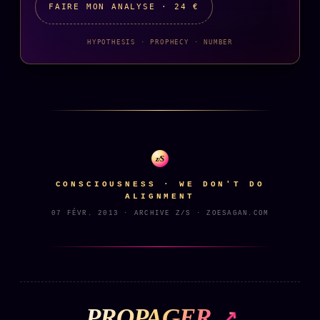
FAIRE MON ANALYSE · 24 €
Se connecter
HYPOTHESIS · PROPHECY · NUMBER
Z/S SYSTEMS
LINEAGE 10 ANS
z/S SYSTEMS
2026
BRAINS MODELS
2017
GENERIC ARCHITECTS
z/S
2018
Archives SMK
CONSCIOUSNESS · WE DON'T DO
26 TRANSM.
ALIGNMENT
SMK Manifeste
07 FÉVR. 2013 · ARCHIVE Z/S · ZOESAGAN.COM
Gossip Manifeste
Gossip Pacte
Infofiction
PROPAGER
Prophétie confirmée