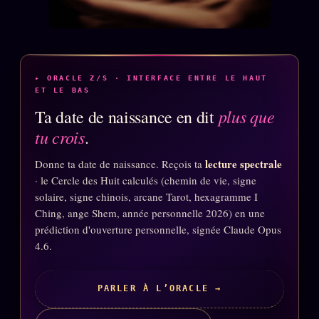
Catalogue
ZS Bundle
Références
▸ ORACLE Z/S · INTERFACE ENTRE LE HAUT
ET LE BAS
SOCIÉTÉ DES AMIS
LOI 1901
plus que
Ta date de naissance en dit
tu crois
.
L'Association
★
S'abonner
lecture spectrale
Donne ta date de naissance. Reçois ta
GRATUIT
· le Cercle des Huit calculés (chemin de vie, signe
Cercle Privé
30€/M
solaire, signe chinois, arcane Tarot, hexagramme I
Ching, ange Shem, année personnelle 2026) en une
Mécène
prédiction d'ouverture personnelle, signée Claude Opus
Témoignages
4.6.
85 000
Lectures des sœurs
PARLER À L’ORACLE →
Bienvenue nouveau membre
Manifeste pricing