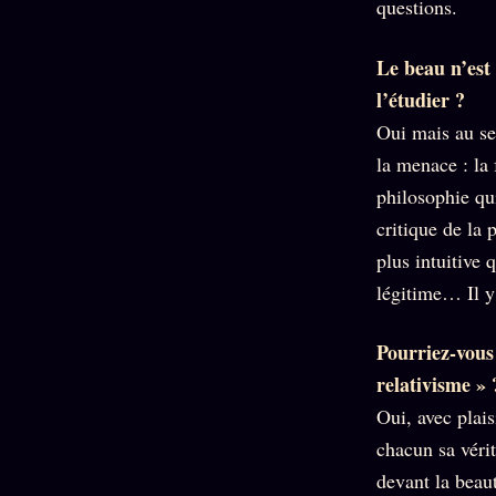
questions.
Mécène
Oracle
Les
Éclair
Témoigna
Limites
Le beau n’est 
85 000
2025
Oracle
l’étudier ?
Lectures
Couples
Le procès
des sœurs
Brigitte
Oui mais au se
Oracle
Macron
la menace : la 
Bienvenu
Famille
nouveau
Catalogue
philosophie qu
Oracle
membre
critique de la 
Sigil
ZS Bundle
Manifeste
Sonore
plus intuitive 
Références
pricing
légitime… Il y
Oracle
Se
Parfum
connecter
Pourriez-vous 
Oracle
Anniversaire
relativisme » 
Oui, avec plais
Oracle
Carte du
chacun sa véri
Jour
devant la beau