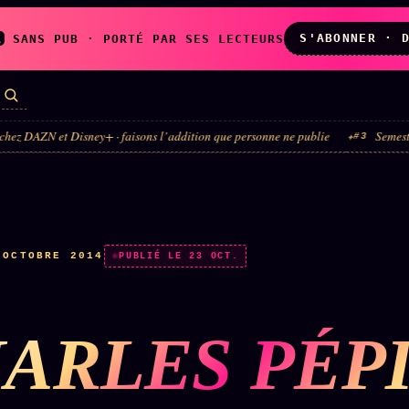
S'ABONNER · 
A
SANS PUB · PORTÉ PAR SES LECTEURS
 et Disney+ · faisons l’addition que personne ne publie
Semestre du luxe 
#3
LES AMIS DE
L'ARCHIVE
ZOÉ
↗
↗
A
N
✉ INSCRIPTION À
·
OCTOBRE 2014
◉ SOCIÉTÉ
PUBLIÉ LE 23 OCT.
LA NEWSLETTER
LITTÉRAIRE
ARLES PÉP
TOUTES LES RUBRIQUES →