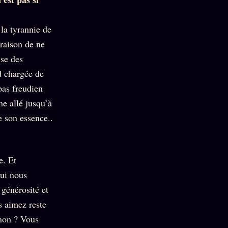
la tyrannie de
 raison de ne
ise des
d chargée de
pas freudien
e allé jusqu’à
e son essence..
e. Et
qui nous
 générosité et
s aimez reste
 non ? Vous