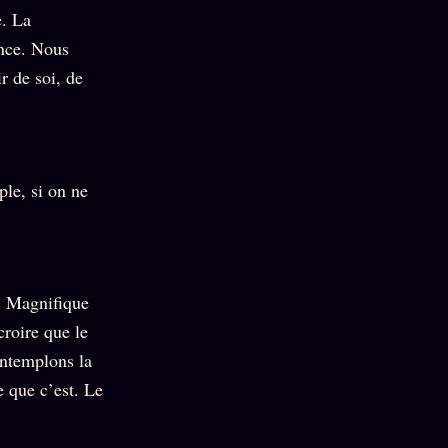
e. La
ence. Nous
r de soi, de
ple, si on ne
i. Magnifique
croire que le
ontemplons la
e que c’est. Le