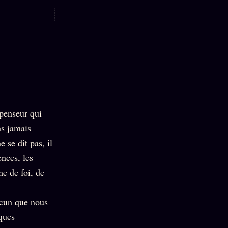
 penseur qui
ns jamais
 se dit pas, il
nces, les
me de foi, de
ucun que nous
ques