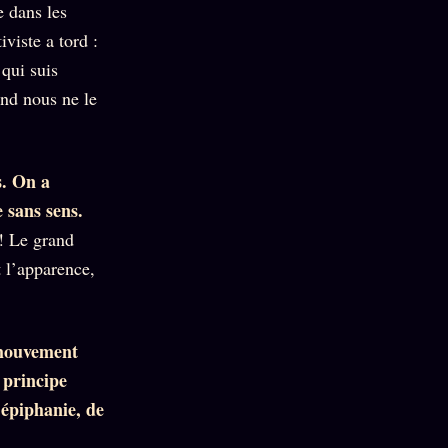
e dans les
iviste a tord :
 qui suis
and nous ne le
s. On a
 sans sens.
 ! Le grand
t l’apparence,
 mouvement
 principe
’épiphanie, de