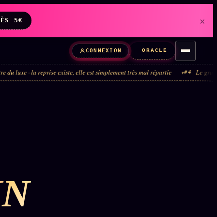
×
DÈS 5€
ORACLE
CONNEXION
· la reprise existe, elle est simplement très mal répartie
Le grand tour de 
#4
IN