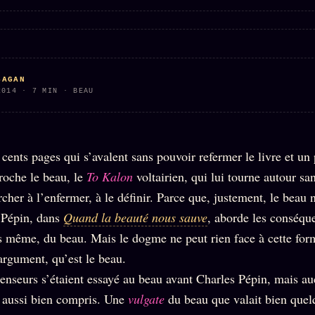
BUREAU DE
IGNEMENT
MACRONLEAKS
TENDANCES
SAGAN
P
PRÉDICTIONS
INFOFICTION
2014 · 7 MIN · BEAU
ÉQUIPE +
Z/S
PRATIQUE +
LINEAGE
 cents pages qui s’avalent sans pouvoir refermer le livre et un
ÉDITORIAL
AUTEURS
10 ANS
SYSTEMS
LÉGAL
roche le beau, le
To Kalon
voltairien, qui lui tourne autour sa
À propos
tion
z/S
Archive
cher à l’enfermer, à le définir. Parce que, justement, le beau ne
SYSTEMS
complète
s Pépin, dans
Quand la beauté nous sauve
, aborde les conséque
Founders
2026
r
Récents
ves même, du beau. Mais le dogme ne peut rien face à cette for
BRAINS
Équipe
argument, qu’est le beau.
MODELS
À la une
Auteurs
2017
nseurs s’étaient essayé au beau avant Charles Pépin, mais a
Recherche
GENERIC
Personas
 aussi bien compris. Une
vulgate
du beau que valait bien quel
⌕
ARCHITECTS