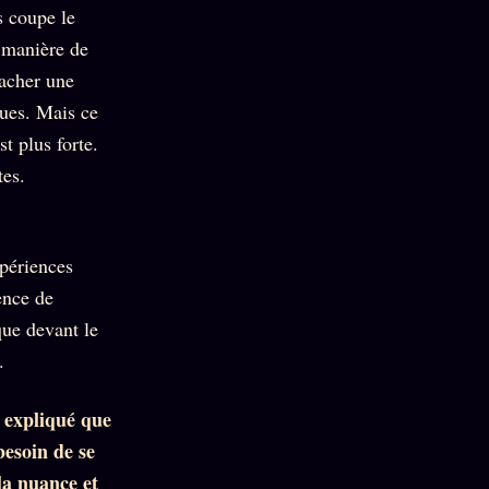
s coupe le
e manière de
cacher une
ques. Mais ce
t plus forte.
tes.
xpériences
ence de
que devant le
.
 expliqué que
besoin de se
la nuance et