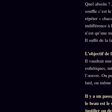
Oracle
Quel absolu ? 
Algorithme
souffle c’est l
Audit
répéter « chacu
Social
indifférence à 
n’est qu’une me
Il suffit de la
L’objectif de l
Il vaudrait mie
esthétiques, i
l’œuvre. On pe
laid, ou même d
Il y a un pas
le beau est le
justifier ou d