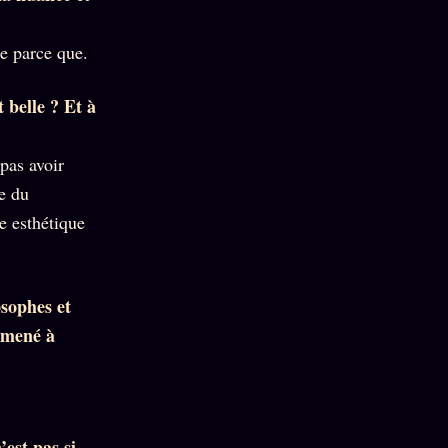
de parce que.
 belle ? Et à
pas avoir
re du
ce esthétique
osophes et
 amené à
est pas si