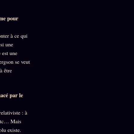
time pour
nter à ce qui
ssi une
e est une
Bergson se veut
à être
nacé par le
lativiste : à
 etc… Mais
lu existe.