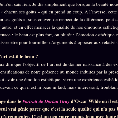
Je n’en sais rien. Je dis simplement que lorsque la beauté nou
e « chacun ses goûts » qui en prend un coup. A l’inverse, cett
n ses goûts », sous couvert de respect de la différence, peut 
l’autre, et en effet menacer la qualité de nos émotions esthéti
nace : le beau est plus fort, ou plutôt : l’émotion esthétique es
 laisser être pour fourmiller d’arguments à opposer aux relativis
’art est-il le beau ?
ux dire que l’objectif de l’art est de donner naissance à des e
ntensifications de notre présence au monde induites par la prés
ut avoir une émotion esthétique, vivre une expérience esthéti
evant ce qui n’est ni beau ni laid, mais intéressant, troublant
sage dans le
d’Oscar Wilde où il est
Portrait de Dorian Gray
 seul vrai génie parce que c’est la seule qualité qui n’a pas 
e d’argumenter. C’est un peu votre propos tenu avec toute 