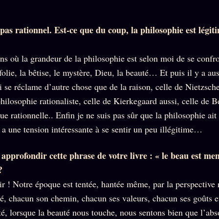
Who is
2018
Tous les
who
Archives
tags
ges
SMK
pas rationnel. Est-ce que du coup, la philosophie est légi
Qui baise
Soumettre
26 TRANSM.
qui
un tip
SMK
+18
ns où la grandeur de la philosophie est selon moi de se confro
Manifeste
Nous
Signatures
folie, la bêtise, le mystère, Dieu, la beauté… Et puis il y a au
e
écrire
Gossip
Charte
i se réclame d’autre chose que de la raison, celle de Nietzsch
Manifeste
Presse
éditoriale
philosophie rationaliste, celle de Kierkegaard aussi, celle de 
Gossip
Business
Studios
que rationnelle.. Enfin je ne suis pas sûr que la philosophie ait 
Pacte
FAQ
 a une tension intéressante à se sentir un peu illégitime…
Words
Infofiction
Radio
Corrections
FM
Prophétie
approfondir cette phrase de votre livre : « le beau est me
· Erratum
confirmée
?
Mentions
légales
ir ! Notre époque est tentée, hantée même, par la perspective re
té, chacun son chemin, chacun ses valeurs, chacun ses goûts
llms.txt
té, lorsque la beauté nous touche, nous sentons bien que l’abso