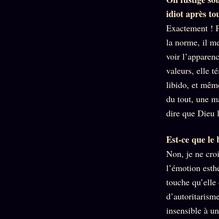
idiot après tou
Exactement ! P
la norme, il me
voir l’apparen
valeurs, elle 
libido, et mêm
du tout, une m
dire que Dieu 
Est-ce que le 
Non, je ne cro
l’émotion esth
touche qu’elle 
d’autoritarism
insensible à u