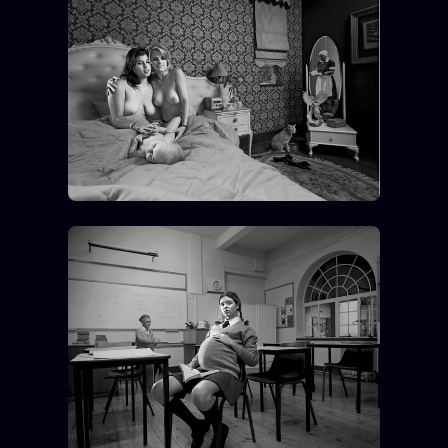
ÉDITORIAL
ÉQUIPE + AUTEURS
À propos
Founders
Équipe
Auteurs
Personas
Who is who
Qui baise qui
+18
Signatures
Charte éditoriale
Studios