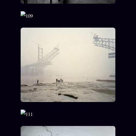
Words Radio
FM
PRATIQUE + LÉGAL
Archive complète
Récents
À la une
Recherche ⌕
Tous les tags
Soumettre un tip
Nous écrire
Presse
Business