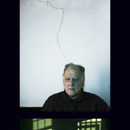
FAQ
Corrections · Erratum
Mentions légales
llms.txt