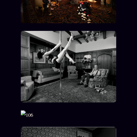
Se connecter
Z/S SYSTEMS
LINEAGE 10 ANS
z/S SYSTEMS
2026
BRAINS MODELS
2017
GENERIC ARCHITECTS
2018
Archives SMK
26 TRANSM.
SMK Manifeste
Gossip Manifeste
Gossip Pacte
Infofiction
Prophétie confirmée