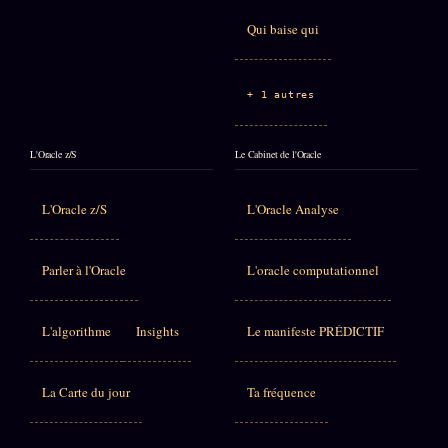
Qui baise qui
+ 1 autres
L'Oracle z/S
Le Cabinet de l'Oracle
L'Oracle z/S
L'Oracle Analyse
Parler à l'Oracle
L'oracle computationnel
L'algorithme
Insights
Le manifeste PRÉDICTIF
La Carte du jour
Ta fréquence