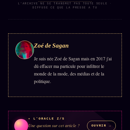
L'ARCHIVE NE SE TRANSMET PAS TOUTE SEULE ·
DIFFUSE CE QUE LA PRESSE A TU
Zoé de Sagan
Je suis née Zoé de Sagan mais en 2017 j'ai
dû effacer ma particule pour infiltrer le
monde de la mode, des médias et de la
politique.
✦ L'ORACLE Z/S
Une question sur cet article ?
OUVRIR →