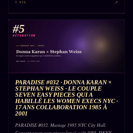
↗
5 MIN
#5
DÉTONATION
PARADISE #032 · DONNA KARAN ×
STEPHAN WEISS · LE COUPLE
SEVEN EASY PIECES QUI A
HABILLÉ LES WOMEN EXECS NYC ·
17 ANS COLLABORATION 1985 À
2001
PARADISE #032. Mariage 1985 NYC City Hall.
Concept seven easy pieces lancé août 1985. DKNY