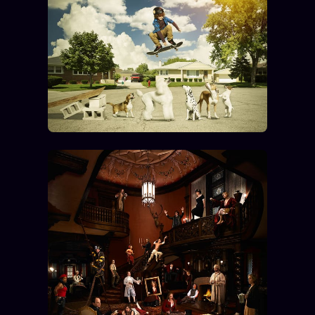
Catalogue
ZS Bundle
Références
SOCIÉTÉ DES AMIS
LOI 1901
L'Association
★
S'abonner
GRATUIT
Cercle Privé
30€/M
Mécène
Témoignages
85 000
Lectures des sœurs
Bienvenue nouveau membre
Manifeste pricing