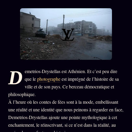
PRÉDICTIONS
INFOFICTION
L'ORACLE Z/S
12 PRODUITS
Chat Oracle
LIVE
Oracle z/S
D
emetrios-Drystellas est Athénien. Et c’est peu dire
Oracle Analyse
24€
que le
photographe
est imprégné de l’histoire de sa
Oracle Éclair
ville et de son pays. Ce berceau démocratique et
Oracle Couples
philosophique.
À l’heure où les contes de fées sont à la mode, embellissant
Oracle Famille
une réalité et une identité que nous peinons à regarder en face,
Oracle Sigil Sonore
Demetrios-Drystellas ajoute une pointe mythologique à cet
enchantement, le réinscrivant, si ce n’est dans la réalité, au
Oracle Parfum