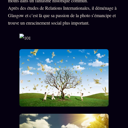
moins dans un fantasme historique commun.
Oracle Anniversaire
Après des études de Relations Internationales, il déménage à
Oracle Carte du Jour
Glasgow et c’est là que sa passion de la photo s’émancipe et
trouve un enracinement social plus important.
Oracle Algorithme
Audit Social
LIVRES
TRILOGIE + 2
KÉTAMINE
2019
BRAQUAGE
2021
SUSPECTE
2022
Compte Suspendu
2024
Les Limites
2025
Le procès Brigitte Macron