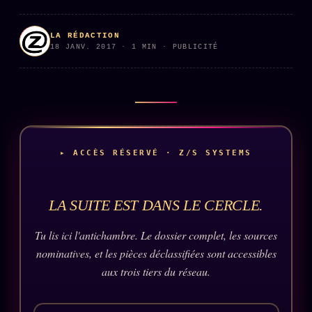
PRÉDICTIONS
INFOFICTION
LA RÉDACTION
18 JANV. 2017 · 1 MIN · PUBLICITÉ
L'ORACLE Z/S
12 PRODUITS
Chat Oracle
LIVE
Oracle z/S
▸ ACCÈS RÉSERVÉ · Z/S SYSTEMS
Oracle Analyse
24€
Oracle Éclair
LA SUITE EST DANS LE CERCLE.
Oracle Couples
Tu lis ici l'antichambre. Le dossier complet, les sources
Oracle Famille
nominatives, et les pièces déclassifiées sont accessibles
Oracle Sigil Sonore
aux trois tiers du réseau.
Oracle Parfum