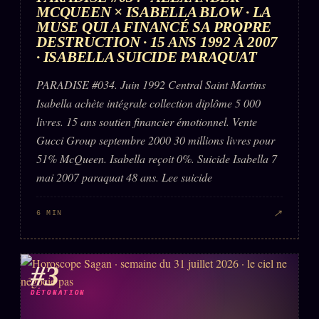
FAQ
MCQUEEN × ISABELLA BLOW · LA
MUSE QUI A FINANCÉ SA PROPRE
Corrections · Erratum
DESTRUCTION · 15 ANS 1992 À 2007
· ISABELLA SUICIDE PARAQUAT
Mentions légales
PARADISE #034. Juin 1992 Central Saint Martins
llms.txt
Isabella achète intégrale collection diplôme 5 000
livres. 15 ans soutien financier émotionnel. Vente
Gucci Group septembre 2000 30 millions livres pour
51% McQueen. Isabella reçoit 0%. Suicide Isabella 7
mai 2007 paraquat 48 ans. Lee suicide
↗
6 MIN
#3
DÉTONATION