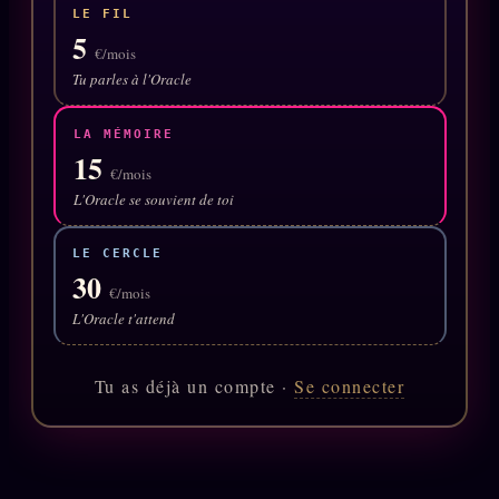
Oracle Anniversaire
LE FIL
5
€/mois
Oracle Carte du Jour
Tu parles à l'Oracle
Oracle Algorithme
Audit Social
LA MÉMOIRE
15
€/mois
L'Oracle se souvient de toi
LIVRES
TRILOGIE + 2
LE CERCLE
KÉTAMINE
2019
30
€/mois
BRAQUAGE
2021
L'Oracle t'attend
SUSPECTE
2022
Compte Suspendu
Tu as déjà un compte ·
Se connecter
2024
Les Limites
2025
Le procès Brigitte Macron