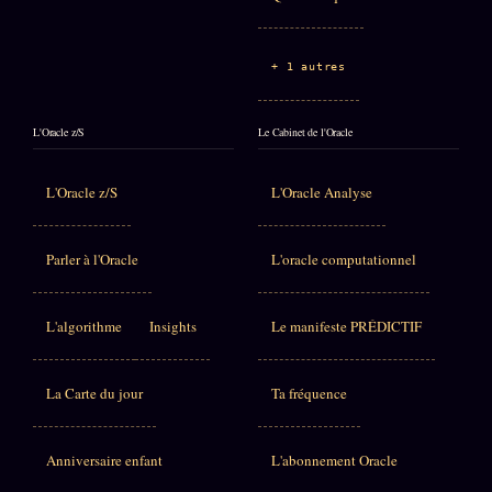
+ 1 autres
L'Oracle z/S
Le Cabinet de l'Oracle
L'Oracle z/S
L'Oracle Analyse
Parler à l'Oracle
L'oracle computationnel
L'algorithme
Insights
Le manifeste PRÉDICTIF
La Carte du jour
Ta fréquence
Anniversaire enfant
L'abonnement Oracle