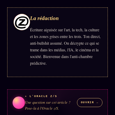
Se connecter
La rédaction
Z/S SYSTEMS
LINEAGE 10 ANS
Écriture aiguisée sur l'art, la tech, la culture
et les zones grises entre les trois. Ton direct,
z/S SYSTEMS
2026
anti-bullshit assumé. On décrypte ce qui se
BRAINS MODELS
trame dans les médias, l'IA, le cinéma et la
2017
société. Bienvenue dans l'anti-chambre
GENERIC ARCHITECTS
2018
prédictive.
Archives SMK
26 TRANSM.
SMK Manifeste
Gossip Manifeste
Gossip Pacte
✦ L'ORACLE Z/S
Une question sur cet article ?
Infofiction
OUVRIR →
Pose-la à l'Oracle z/S.
Prophétie confirmée