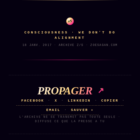
Catalogue
ZS Bundle
z/S
Références
CONSCIOUSNESS · WE DON'T DO
ALIGNMENT
SOCIÉTÉ DES AMIS
LOI 1901
18 JANV. 2017 · ARCHIVE Z/S · ZOESAGAN.COM
L'Association
★
S'abonner
GRATUIT
Cercle Privé
30€/M
PROPAGER
Mécène
FACEBOOK
X
LINKEDIN
COPIER
·
·
·
·
Témoignages
85 000
EMAIL
SAUVER ✦
·
Lectures des sœurs
L'ARCHIVE NE SE TRANSMET PAS TOUTE SEULE ·
DIFFUSE CE QUE LA PRESSE A TU
Bienvenue nouveau membre
Manifeste pricing