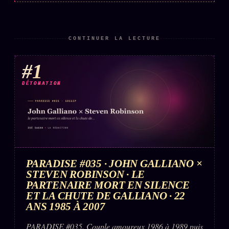
ÉDITORIAL
ÉQUIPE + AUTEURS
CONTINUER LA LECTURE
À propos
#1
Founders
DÉTONATION
Équipe
Auteurs
Personas
Who is who
PARADISE #035 · JOHN GALLIANO ×
Qui baise qui
+18
STEVEN ROBINSON · LE
Signatures
PARTENAIRE MORT EN SILENCE
ET LA CHUTE DE GALLIANO · 22
Charte éditoriale
ANS 1985 À 2007
Studios
PARADISE #035. Couple amoureux 1986 à 1989 puis