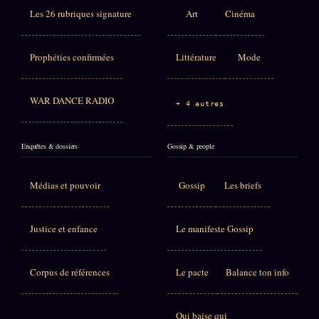
Les 26 rubriques signature
Art
Cinéma
Prophéties confirmées
Littérature
Mode
WAR DANCE RADIO
+ 4 autres
Enquêtes & dossiers
Gossip & people
Médias et pouvoir
Gossip
Les briefs
Justice et enfance
Le manifeste Gossip
Corpus de références
Le pacte
Balance ton info
Qui baise qui