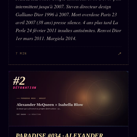
Words Radio
intermittent jusqu'à 2007. Steven directeur design
FM
Galliano Dior 1996 à 2007. Mort overdose Paris 23
avril 2007 (38 ans) presse silence. 4 ans plus tard La
PRATIQUE + LÉGAL
Perle 24 février 2011 insultes antisémites. Renvoi Dior
1er mars 2011. Margiela 2014.
Archive complète
Récents
↗
7 MIN
À la une
Recherche ⌕
#2
Tous les tags
DÉTONATION
Soumettre un tip
Nous écrire
Presse
Business
PARADISE #034 · ALEXANDER