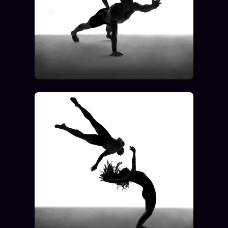
Catalogue
ZS Bundle
Références
SOCIÉTÉ DES AMIS
LOI 1901
L'Association
★
S'abonner
GRATUIT
Cercle Privé
30€/M
Mécène
Témoignages
85 000
Lectures des sœurs
Bienvenue nouveau membre
Manifeste pricing