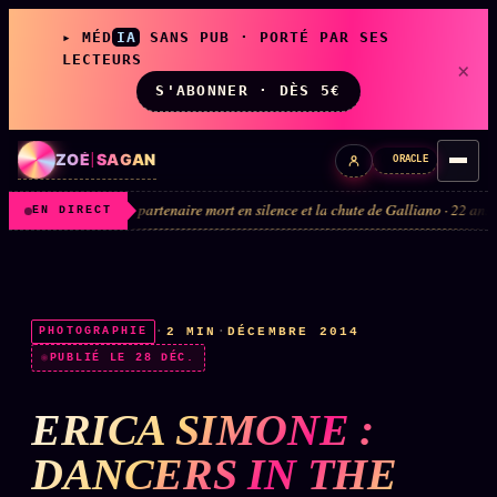
▸ MÉD
IA
SANS PUB · PORTÉ PAR SES
LECTEURS
×
S'ABONNER · DÈS 5€
ZOÉ
|
SAGAN
ORACLE
· le partenaire mort en silence et la chute de Galliano · 22 ans 1985 à 2007
EN DIRECT
LIVE
L'ORACLE
↗
z/S
·
2 MIN
·
DÉCEMBRE 2014
PHOTOGRAPHIE
✦ CHAT LIVE · 24/7
PUBLIÉ LE 28 DÉC.
ERICA SIMONE :
LES AMIS DE ZOÉ
↗
A
◉ SOCIÉTÉ LITTÉRAIRE
DANCERS IN THE