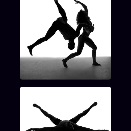
ÉDITORIAL
ÉQUIPE + AUTEURS
À propos
Founders
Équipe
Auteurs
Personas
Who is who
Qui baise qui
+18
Signatures
Charte éditoriale
Studios