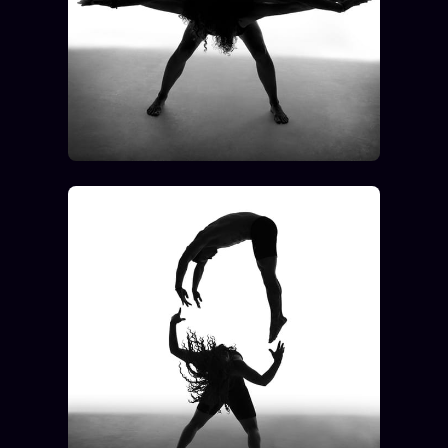
Words Radio
FM
PRATIQUE + LÉGAL
Archive complète
Récents
À la une
Recherche ⌕
Tous les tags
Soumettre un tip
Nous écrire
Presse
Business