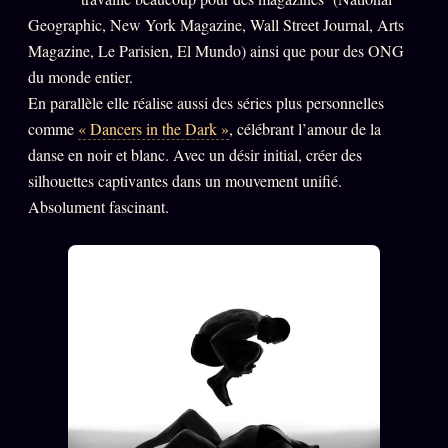
Geographic, New York Magazine, Wall Street Journal, Arts
PRÉDICTIONS
INFOFICTION
Magazine, Le Parisien, El Mundo) ainsi que pour des ONG
du monde entier.
En parallèle elle réalise aussi des séries plus personnelles
L'ORACLE Z/S
12 PRODUITS
comme
« Dancers in the Dark »
, célébrant l’amour de la
danse en noir et blanc. Avec un désir initial, créer des
Chat Oracle
LIVE
silhouettes captivantes dans un mouvement unifié.
Absolument fascinant.
Oracle z/S
Oracle Analyse
24€
Oracle Éclair
Oracle Couples
Oracle Famille
Oracle Sigil Sonore
Oracle Parfum