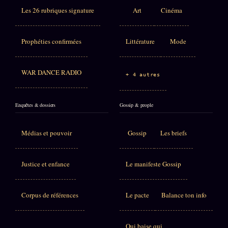
Les 26 rubriques signature
Art
Cinéma
Prophéties confirmées
Littérature
Mode
WAR DANCE RADIO
+ 4 autres
Enquêtes & dossiers
Gossip & people
Médias et pouvoir
Gossip
Les briefs
Justice et enfance
Le manifeste Gossip
Corpus de références
Le pacte
Balance ton info
Qui baise qui