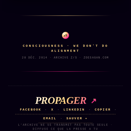
z/S
CONSCIOUSNESS · WE DON'T DO
ALIGNMENT
28 DÉC. 2014 · ARCHIVE Z/S · ZOESAGAN.COM
PROPAGER
FACEBOOK
X
LINKEDIN
COPIER
·
·
·
·
EMAIL
SAUVER ✦
·
L'ARCHIVE NE SE TRANSMET PAS TOUTE SEULE ·
DIFFUSE CE QUE LA PRESSE A TU