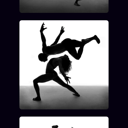
Se connecter
Z/S SYSTEMS
LINEAGE 10 ANS
z/S SYSTEMS
2026
BRAINS MODELS
2017
GENERIC ARCHITECTS
2018
Archives SMK
26 TRANSM.
SMK Manifeste
Gossip Manifeste
Gossip Pacte
Infofiction
Prophétie confirmée