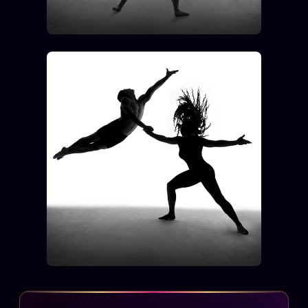
FAQ
Corrections · Erratum
Mentions légales
llms.txt