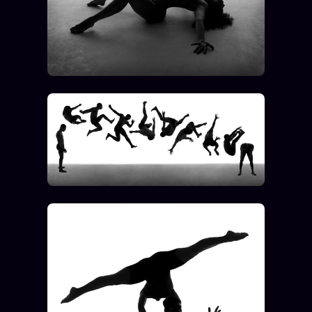
Oracle Anniversaire
Oracle Carte du Jour
Oracle Algorithme
Audit Social
LIVRES
TRILOGIE + 2
KÉTAMINE
2019
BRAQUAGE
2021
SUSPECTE
2022
Compte Suspendu
2024
Les Limites
2025
Le procès Brigitte Macron