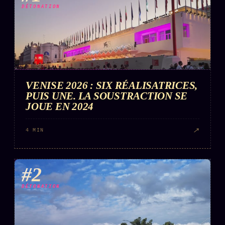
Words Radio
DÉTONATION
FM
PRATIQUE + LÉGAL
Archive complète
VENISE 2026 : SIX RÉALISATRICES,
Récents
PUIS UNE. LA SOUSTRACTION SE
À la une
JOUE EN 2024
Recherche ⌕
↗
4 MIN
Tous les tags
Soumettre un tip
#2
Nous écrire
DÉTONATION
Presse
Business