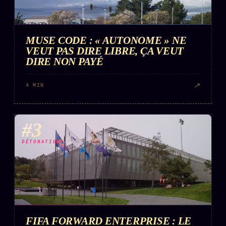
FAQ
Corrections · Erratum
MUSE CODE : « AUTONOME » NE
Mentions légales
VEUT PAS DIRE LIBRE, ÇA VEUT
llms.txt
DIRE NON PAYÉ
↗
4 MIN
#3
DÉTONATION
FIFA FORWARD ENTERPRISE : LE