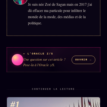
Je suis née Zoé de Sagan mais en 2017 j'ai
dû effacer ma particule pour infiltrer le
ÉDITORIAL
ÉQUIPE + AUTEURS
monde de la mode, des médias et de la
politique.
À propos
Founders
Équipe
Auteurs
✦ L'ORACLE Z/S
Une question sur cet article ?
Personas
OUVRIR →
Pose-la à l'Oracle z/S.
Who is who
Qui baise qui
+18
Signatures
CONTINUER LA LECTURE
Charte éditoriale
#1
Studios