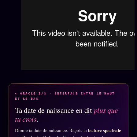
Oracle Anniversaire
Oracle Carte du Jour
Oracle Algorithme
Audit Social
LIVRES
TRILOGIE + 2
KÉTAMINE
2019
BRAQUAGE
2021
SUSPECTE
▸ ORACLE Z/S · INTERFACE ENTRE LE HAUT
2022
ET LE BAS
Compte Suspendu
2024
plus que
Ta date de naissance en dit
Les Limites
tu crois
.
2025
Le procès Brigitte Macron
lecture spectrale
Donne ta date de naissance. Reçois ta