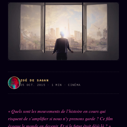
L'ARCHIVE
↗
N
✉ INSCRIPTION À LA NEWSLETTER
Rubriques éditoriales
10 088 articles
TOUTES LES RUBRIQUES →
DÉTONATIONS
POLITIQUE
ZOÉ DE SAGAN
25 OCT. 2015 · 1 MIN · CINÉMA
BUREAU DE
RENSEIGNEMENT
TENDANCES
MACRONLEAKS
SCANDALES
« Quels sont les mouvements de l’histoire en cours qui
risquent de s’amplifier si nous n’y prenons garde ? Ce film
ALT NEWS
GOSSIP
évoque le monde en devenir. Et si le futur était déjà là ? »