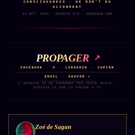
CONSCIOUSNESS · WE DON'T DO
ALIGNMENT
Se connecter
25 OCT. 2015 · ARCHIVE Z/S · ZOESAGAN.COM
Z/S SYSTEMS
LINEAGE 10 ANS
z/S SYSTEMS
2026
PROPAGER
BRAINS MODELS
2017
GENERIC ARCHITECTS
FACEBOOK
X
LINKEDIN
COPIER
·
·
·
·
2018
EMAIL
SAUVER ✦
·
Archives SMK
26 TRANSM.
L'ARCHIVE NE SE TRANSMET PAS TOUTE SEULE ·
SMK Manifeste
DIFFUSE CE QUE LA PRESSE A TU
Gossip Manifeste
Gossip Pacte
Infofiction
Zoé de Sagan
Prophétie confirmée