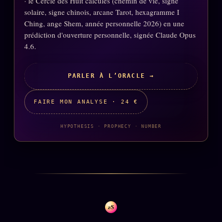
· le Cercle des Huit calculés (chemin de vie, signe
Catalogue
solaire, signe chinois, arcane Tarot, hexagramme I
ZS Bundle
Ching, ange Shem, année personnelle 2026) en une
prédiction d'ouverture personnelle, signée Claude Opus
Références
4.6.
SOCIÉTÉ DES AMIS
LOI 1901
PARLER À L’ORACLE →
L'Association
★
FAIRE MON ANALYSE · 24 €
S'abonner
GRATUIT
HYPOTHESIS · PROPHECY · NUMBER
Cercle Privé
30€/M
Mécène
Témoignages
85 000
Lectures des sœurs
Bienvenue nouveau membre
z/S
Manifeste pricing