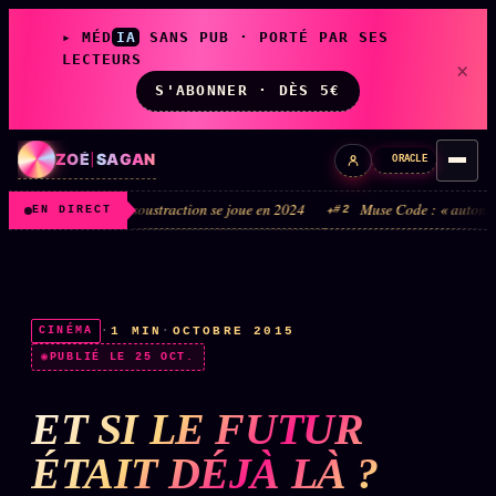
▸ MÉD
IA
SANS PUB · PORTÉ PAR SES
LECTEURS
×
S'ABONNER · DÈS 5€
ZOÉ
|
SAGAN
ORACLE
puis une. La soustraction se joue en 2024
Muse Code : « autonome » ne veut
#2
EN DIRECT
LIVE
L'ORACLE
↗
z/S
·
1 MIN
·
OCTOBRE 2015
CINÉMA
✦ CHAT LIVE · 24/7
PUBLIÉ LE 25 OCT.
ET SI LE FUTUR
LES AMIS DE ZOÉ
↗
A
◉ SOCIÉTÉ LITTÉRAIRE
ÉTAIT DÉJÀ LÀ ?