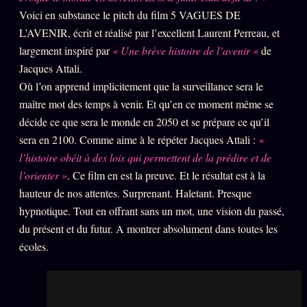
Voici en substance le pitch du film 5 VAGUES DE
PRÉDICTIONS
INFOFICTION
L’AVENIR, écrit et réalisé par l’excellent Laurent Perreau, et
largement inspiré par
« Une brève histoire de l’avenir »
de
Jacques Attali.
L'ORACLE Z/S
12 PRODUITS
Où l’on apprend implicitement que la surveillance sera le
maître mot des temps à venir. Et qu’en ce moment même se
Chat Oracle
décide ce que sera le monde en 2050 et se prépare ce qu’il
LIVE
sera en 2100. Comme aime à le répéter Jacques Attali :
«
Oracle z/S
l’histoire obéit à des lois qui permettent de la prédire et de
Oracle Analyse
24€
l’orienter »
. Ce film en est la preuve. Et le résultat est à la
hauteur de nos attentes. Surprenant. Haletant. Presque
Oracle Éclair
hypnotique. Tout en offrant sans un mot, une vision du passé,
Oracle Couples
du présent et du futur. A montrer absolument dans toutes les
Oracle Famille
écoles.
Oracle Sigil Sonore
Oracle Parfum