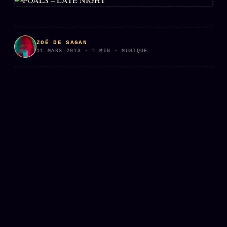
L'ARCHIVE
↗
N
✉ INSCRIPTION À LA NEWSLETTER
ZOÉ DE SAGAN
11 MARS 2013 · 1 MIN · MUSIQUE
Rubriques éditoriales
10 088 articles
TOUTES LES RUBRIQUES →
DÉTONATIONS
POLITIQUE
BUREAU DE
RENSEIGNEMENT
TENDANCES
MACRONLEAKS
SCANDALES
ALT NEWS
GOSSIP