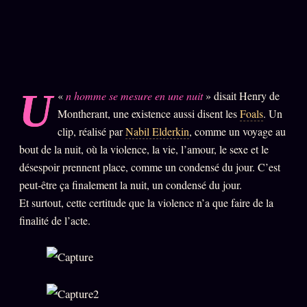
PRÉDICTIONS
INFOFICTION
L'ORACLE Z/S
12 PRODUITS
U
«
n homme se mesure en une nuit
» disait Henry de
Montherant, une existence aussi disent les
Foals
. Un
Chat Oracle
LIVE
clip, réalisé par
Nabil Elderkin
, comme un voyage au
Oracle z/S
bout de la nuit, où la violence, la vie, l’amour, le sexe et le
désespoir prennent place, comme un condensé du jour. C’est
Oracle Analyse
24€
peut-être ça finalement la nuit, un condensé du jour.
Oracle Éclair
Et surtout, cette certitude que la violence n’a que faire de la
Oracle Couples
finalité de l’acte.
Oracle Famille
Oracle Sigil Sonore
Oracle Parfum