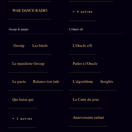
WAR DANCE RADIO
+ 4 autres
Gossip & people
L'Oracle z/S
Gossip
Les briefs
L'Oracle z/S
Le manifeste Gossip
Parler à l'Oracle
Le pacte
Balance ton info
L'algorithme
Insights
Qui baise qui
La Carte du jour
Anniversaire enfant
+ 1 autres