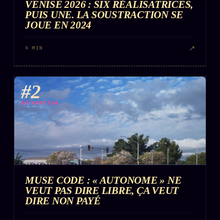
VENISE 2026 : SIX RÉALISATRICES,
Words Radio
FM
PUIS UNE. LA SOUSTRACTION SE
JOUE EN 2024
PRATIQUE + LÉGAL
↗
4 MIN
Archive complète
Récents
#2
À la une
DÉTONATION
Recherche ⌕
Tous les tags
Soumettre un tip
Nous écrire
MUSE CODE : « AUTONOME » NE
VEUT PAS DIRE LIBRE, ÇA VEUT
Presse
DIRE NON PAYÉ
Business