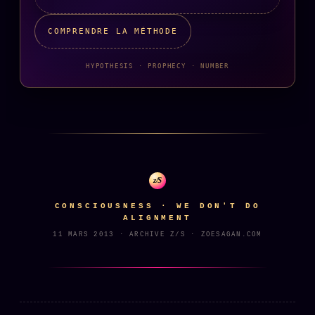
Catalogue
ZS Bundle
COMPRENDRE LA MÉTHODE
Références
HYPOTHESIS · PROPHECY · NUMBER
SOCIÉTÉ DES AMIS
LOI 1901
L'Association
★
S'abonner
GRATUIT
z/S
Cercle Privé
30€/M
CONSCIOUSNESS · WE DON'T DO
Mécène
ALIGNMENT
11 MARS 2013 · ARCHIVE Z/S · ZOESAGAN.COM
Témoignages
85 000
Lectures des sœurs
Bienvenue nouveau membre
Manifeste pricing