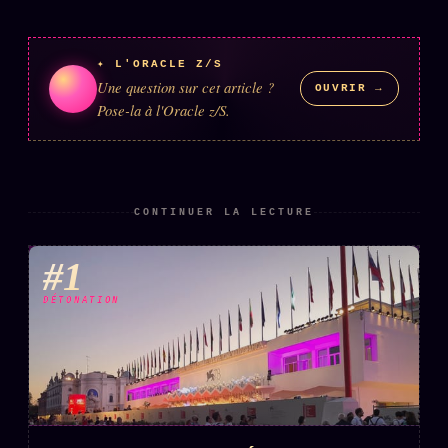
ÉDITORIAL
ÉQUIPE + AUTEURS
✦ L'ORACLE Z/S
Une question sur cet article ?
OUVRIR →
À propos
Pose-la à l'Oracle z/S.
Founders
Équipe
Auteurs
CONTINUER LA LECTURE
Personas
#1
Who is who
DÉTONATION
Qui baise qui
+18
Signatures
Charte éditoriale
Studios