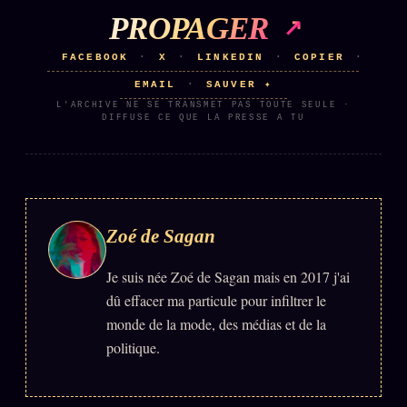
PROPAGER
Se connecter
FACEBOOK
X
LINKEDIN
COPIER
·
·
·
·
EMAIL
SAUVER ✦
·
Z/S SYSTEMS
LINEAGE 10 ANS
L'ARCHIVE NE SE TRANSMET PAS TOUTE SEULE ·
DIFFUSE CE QUE LA PRESSE A TU
z/S SYSTEMS
2026
BRAINS MODELS
2017
GENERIC ARCHITECTS
2018
Zoé de Sagan
Archives SMK
26 TRANSM.
SMK Manifeste
Je suis née Zoé de Sagan mais en 2017 j'ai
dû effacer ma particule pour infiltrer le
Gossip Manifeste
monde de la mode, des médias et de la
Gossip Pacte
politique.
Infofiction
Prophétie confirmée