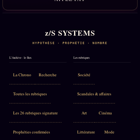
z/S SYSTEMS
HYPOTHÈSE · PROPHÉTIE · NOMBRE
L'Archive · le flux
Les rubriques
La Chrono
Recherche
Société
Toutes les rubriques
Scandales & affaires
Les 26 rubriques signature
Art
Cinéma
Prophéties confirmées
Littérature
Mode