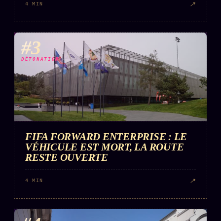
FAQ
↗
4 MIN
Corrections · Erratum
Mentions légales
#3
llms.txt
DÉTONATION
FIFA FORWARD ENTERPRISE : LE
VÉHICULE EST MORT, LA ROUTE
RESTE OUVERTE
↗
4 MIN