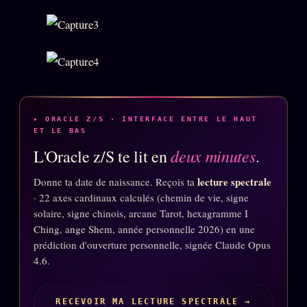
Oracle Anniversaire
Oracle Carte du Jour
Oracle Algorithme
Audit Social
▸ ORACLE Z/S · INTERFACE ENTRE LE HAUT
LIVRES
TRILOGIE + 2
ET LE BAS
deux minutes
L'Oracle z/S te lit en
.
KÉTAMINE
2019
lecture spectrale
Donne ta date de naissance. Reçois ta
BRAQUAGE
2021
· 22 axes cardinaux calculés (chemin de vie, signe
SUSPECTE
solaire, signe chinois, arcane Tarot, hexagramme I
2022
Ching, ange Shem, année personnelle 2026) en une
Compte Suspendu
2024
prédiction d'ouverture personnelle, signée Claude Opus
4.6.
Les Limites
2025
Le procès Brigitte Macron
RECEVOIR MA LECTURE SPECTRALE →