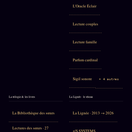
L'Oracle Éclair
Lecture couples
Lecture famille
Parfum cardinal
Sigil sonore
+ 4 autres
La trilogie & les livres
La Lignée · le réseau
La Bibliothèque des sœurs
La Lignée · 2013 → 2026
Lectures des sœurs · 27
z/S SYSTEMS