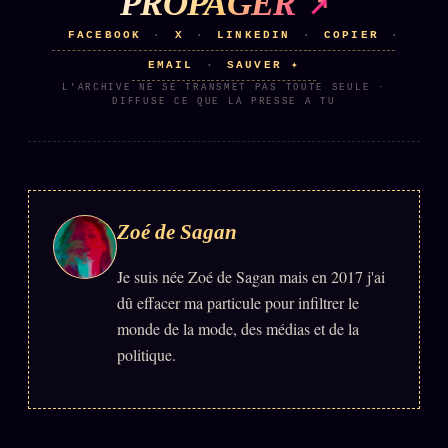
PROPAGER
FACEBOOK
X
LINKEDIN
COPIER
·
·
·
·
EMAIL
SAUVER ✦
·
L'ARCHIVE NE SE TRANSMET PAS TOUTE SEULE ·
DIFFUSE CE QUE LA PRESSE A TU
Zoé de Sagan
Je suis née Zoé de Sagan mais en 2017 j'ai
dû effacer ma particule pour infiltrer le
monde de la mode, des médias et de la
politique.