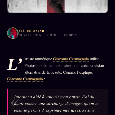
PRÉDICTIONS
INFOFICTION
L'ORACLE Z/S
12 PRODUITS
ZOÉ DE SAGAN
23 JUIN 2015 · 2 MIN · PICTURES
Chat Oracle
LIVE
Oracle z/S
L’
artiste numérique
Giacomo Carmagnola
utilise
Oracle Analyse
24€
Photoshop de main de maitre pour créer sa vision
alternative de la beauté. Comme l’explique
Oracle Éclair
Giacomo Carmagnola
:
Oracle Couples
Oracle Famille
Internet a aidé à «ouvrir mon esprit. J’ai du
Oracle Sigil Sonore
avoir comme une surcharge d’images, qui m’a
Oracle Parfum
ensuite permis d’exprimer mes idées. Je suis