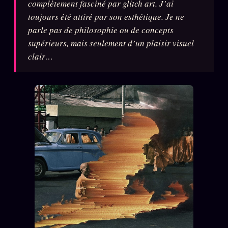
complètement fasciné par glitch art. J’ai
Oracle Anniversaire
toujours été attiré par son esthétique. Je ne
Oracle Carte du Jour
parle pas de philosophie ou de concepts
supérieurs, mais seulement d’un plaisir visuel
Oracle Algorithme
clair…
Audit Social
LIVRES
TRILOGIE + 2
KÉTAMINE
2019
BRAQUAGE
2021
SUSPECTE
2022
Compte Suspendu
2024
Les Limites
2025
Le procès Brigitte Macron