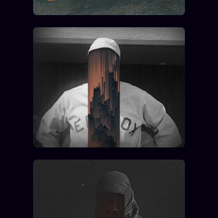
Catalogue
ZS Bundle
Références
SOCIÉTÉ DES AMIS
LOI 1901
L'Association
★
S'abonner
GRATUIT
Cercle Privé
30€/M
Mécène
Témoignages
85 000
Lectures des sœurs
Bienvenue nouveau membre
Manifeste pricing