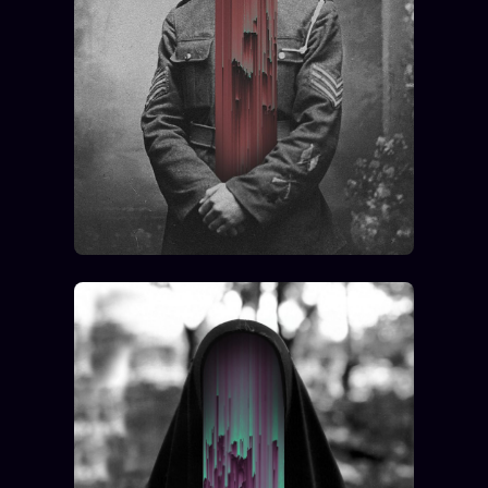
ÉDITORIAL
ÉQUIPE + AUTEURS
À propos
Founders
Équipe
Auteurs
Personas
Who is who
Qui baise qui
+18
Signatures
Charte éditoriale
Studios