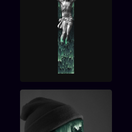
FAQ
Corrections · Erratum
Mentions légales
llms.txt