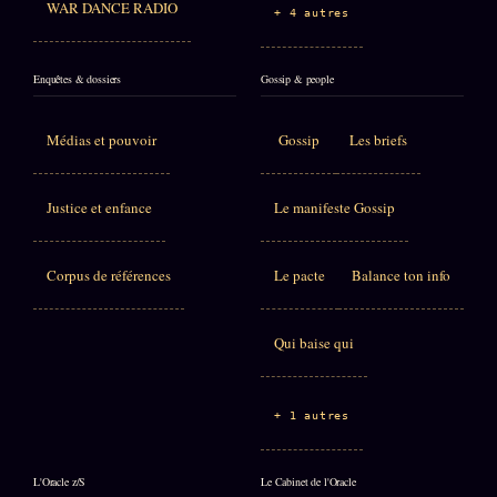
WAR DANCE RADIO
+ 4 autres
Enquêtes & dossiers
Gossip & people
Médias et pouvoir
Gossip
Les briefs
Justice et enfance
Le manifeste Gossip
Corpus de références
Le pacte
Balance ton info
Qui baise qui
+ 1 autres
L'Oracle z/S
Le Cabinet de l'Oracle