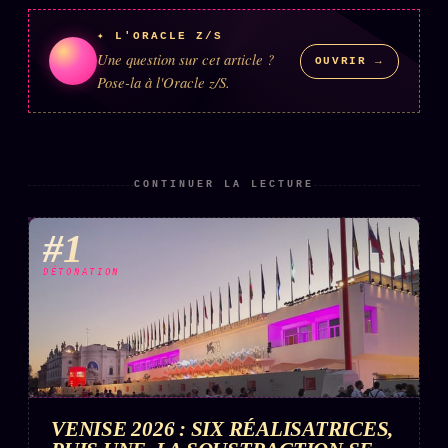
✦ L'ORACLE Z/S
Une question sur cet article ?
OUVRIR →
Pose-la à l'Oracle z/S.
CONTINUER LA LECTURE
#1
DÉTONATION
VENISE 2026 : SIX RÉALISATRICES,