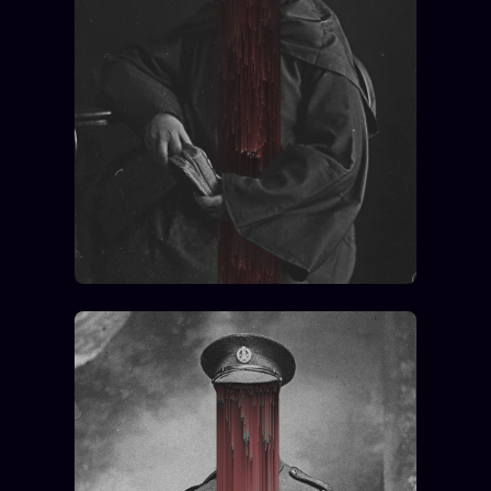
Se connecter
Z/S SYSTEMS
LINEAGE 10 ANS
z/S SYSTEMS
2026
BRAINS MODELS
2017
GENERIC ARCHITECTS
2018
Archives SMK
26 TRANSM.
SMK Manifeste
Gossip Manifeste
Gossip Pacte
Infofiction
Prophétie confirmée