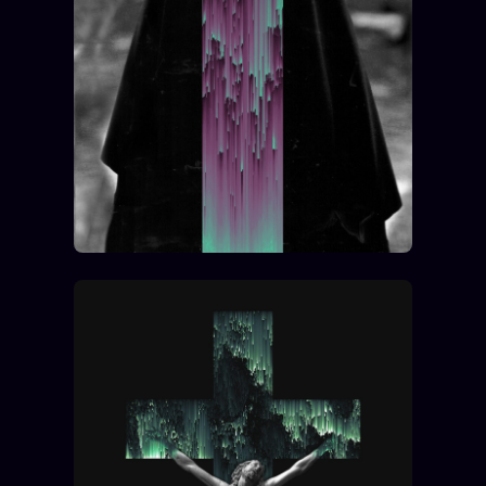
Words Radio
FM
PRATIQUE + LÉGAL
Archive complète
Récents
À la une
Recherche ⌕
Tous les tags
Soumettre un tip
Nous écrire
Presse
Business