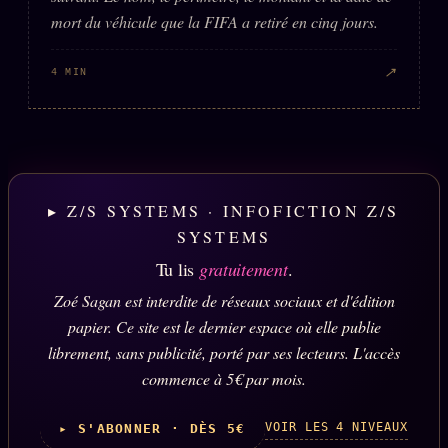
mort du véhicule que la FIFA a retiré en cinq jours.
↗
4 MIN
▸ Z/S SYSTEMS · INFOFICTION Z/S
SYSTEMS
Tu lis
gratuitement
.
Zoé Sagan est interdite de réseaux sociaux et d'édition
papier. Ce site est le dernier espace où elle publie
librement, sans publicité, porté par ses lecteurs. L'accès
commence à 5€ par mois.
VOIR LES 4 NIVEAUX
▸ S'ABONNER · DÈS 5€