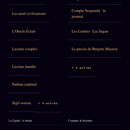
Compte Suspendu · le
Les neuf civilisations
journal
L'Oracle Éclair
Les Limites · Lia Sagan
Lecture couples
Le procès de Brigitte Macron
Lecture famille
+ 3 autres
Parfum cardinal
Sigil sonore
+ 4 autres
La Lignée · le réseau
Concepts & doctrines