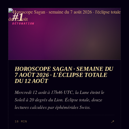
#1
ÉDITORIAL
ÉQUIPE + AUTEURS
DÉTONATION
À propos
Founders
Équipe
Auteurs
HOROSCOPE SAGAN · SEMAINE DU
Personas
7 AOÛT 2026 · L'ÉCLIPSE TOTALE
DU 12 AOÛT
Who is who
Mercredi 12 août à 17h46 UTC, la Lune éteint le
Qui baise qui
+18
Soleil à 20 degrés du Lion. Éclipse totale, douze
Signatures
lectures calculées par éphémérides Swiss.
Charte éditoriale
↗
18 MIN
Studios