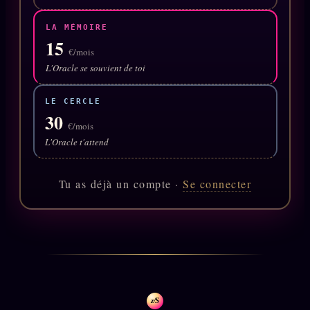
Oracle Anniversaire
LA MÉMOIRE
Oracle Carte du Jour
15
€/mois
Oracle Algorithme
L'Oracle se souvient de toi
Audit Social
LE CERCLE
30
€/mois
LIVRES
TRILOGIE + 2
L'Oracle t'attend
KÉTAMINE
2019
Tu as déjà un compte ·
Se connecter
BRAQUAGE
2021
SUSPECTE
2022
Compte Suspendu
2024
Les Limites
2025
Le procès Brigitte Macron
z/S