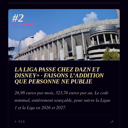
Words Radio
FM
#2
PRATIQUE + LÉGAL
DÉTONATION
Archive complète
Récents
À la une
LA LIGA PASSE CHEZ DAZN ET
Recherche ⌕
DISNEY+ · FAISONS L’ADDITION
Tous les tags
QUE PERSONNE NE PUBLIE
Soumettre un tip
26,98 euros par mois, 323,76 euros par an. Le coût
minimal, entièrement sourçable, pour suivre la Ligue
Nous écrire
1 et la Liga en 2026 et 2027.
Presse
Business
↗
4 MIN