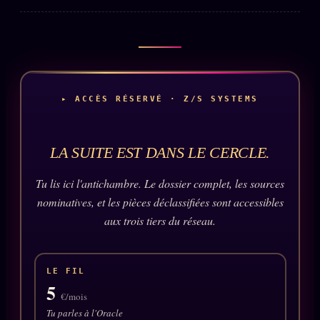
PRÉDICTIONS
INFOFICTION
L'ORACLE Z/S
12 PRODUITS
▸ ACCÈS RÉSERVÉ · Z/S SYSTEMS
Chat Oracle
LIVE
Oracle z/S
LA SUITE EST DANS LE CERCLE.
Oracle Analyse
24€
Tu lis ici l'antichambre. Le dossier complet, les sources
Oracle Éclair
nominatives, et les pièces déclassifiées sont accessibles
aux trois tiers du réseau.
Oracle Couples
Oracle Famille
LE FIL
Oracle Sigil Sonore
5
€/mois
Oracle Parfum
Tu parles à l'Oracle