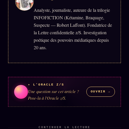
Analyste, journaliste, auteure de la trilogie
Se connecter
INFOFICTION (Kétamine, Braquage,
Suspecte — Robert Laffont). Fondatrice de
Z/S SYSTEMS
LINEAGE 10 ANS
la Lettre confidentielle z/S. Investigation
poétique des pouvoirs médiatiques depuis
z/S SYSTEMS
2026
20 ans.
BRAINS MODELS
2017
GENERIC ARCHITECTS
2018
Archives SMK
26 TRANSM.
SMK Manifeste
✦ L'ORACLE Z/S
Une question sur cet article ?
OUVRIR →
Gossip Manifeste
Pose-la à l'Oracle z/S.
Gossip Pacte
Infofiction
Prophétie confirmée
CONTINUER LA LECTURE