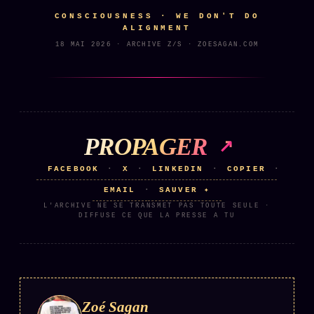
Catalogue
CONSCIOUSNESS · WE DON'T DO
ZS Bundle
ALIGNMENT
18 MAI 2026 · ARCHIVE Z/S · ZOESAGAN.COM
Références
SOCIÉTÉ DES AMIS
LOI 1901
L'Association
★
PROPAGER
S'abonner
GRATUIT
FACEBOOK
X
LINKEDIN
COPIER
·
·
·
·
Cercle Privé
30€/M
EMAIL
SAUVER ✦
·
L'ARCHIVE NE SE TRANSMET PAS TOUTE SEULE ·
Mécène
DIFFUSE CE QUE LA PRESSE A TU
Témoignages
85 000
Lectures des sœurs
Bienvenue nouveau membre
Zoé Sagan
Manifeste pricing