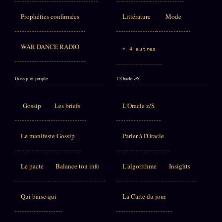
Prophéties confirmées
Littérature
Mode
WAR DANCE RADIO
+ 4 autres
Gossip & people
L'Oracle z/S
Gossip
Les briefs
L'Oracle z/S
Le manifeste Gossip
Parler à l'Oracle
Le pacte
Balance ton info
L'algorithme
Insights
Qui baise qui
La Carte du jour