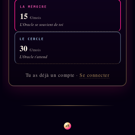
Catalogue
LA MÉMOIRE
ZS Bundle
15
€/mois
Références
L'Oracle se souvient de toi
LE CERCLE
SOCIÉTÉ DES AMIS
LOI 1901
30
€/mois
L'Oracle t'attend
L'Association
★
S'abonner
GRATUIT
Tu as déjà un compte ·
Se connecter
Cercle Privé
30€/M
Mécène
Témoignages
85 000
Lectures des sœurs
Bienvenue nouveau membre
z/S
Manifeste pricing