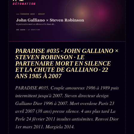
DÉTONATION
Words Radio
FM
PRATIQUE + LÉGAL
Archive complète
PARADISE #035 · JOHN GALLIANO ×
Récents
STEVEN ROBINSON · LE
À la une
PARTENAIRE MORT EN SILENCE
ET LA CHUTE DE GALLIANO · 22
Recherche ⌕
ANS 1985 À 2007
Tous les tags
PARADISE #035. Couple amoureux 1986 à 1989 puis
Soumettre un tip
intermittent jusqu'à 2007. Steven directeur design
Galliano Dior 1996 à 2007. Mort overdose Paris 23
Nous écrire
avril 2007 (38 ans) presse silence. 4 ans plus tard La
Presse
Perle 24 février 2011 insultes antisémites. Renvoi Dior
1er mars 2011. Margiela 2014.
Business