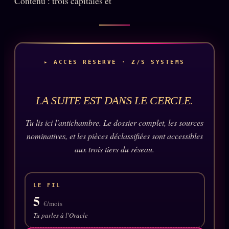
Contenu : trois capitales et
Oracle Anniversaire
Oracle Carte du Jour
Oracle Algorithme
Audit Social
▸ ACCÈS RÉSERVÉ · Z/S SYSTEMS
LIVRES
TRILOGIE + 2
LA SUITE EST DANS LE CERCLE.
KÉTAMINE
Tu lis ici l'antichambre. Le dossier complet, les sources
2019
nominatives, et les pièces déclassifiées sont accessibles
BRAQUAGE
2021
aux trois tiers du réseau.
SUSPECTE
2022
Compte Suspendu
2024
LE FIL
Les Limites
5
2025
€/mois
Le procès Brigitte Macron
Tu parles à l'Oracle