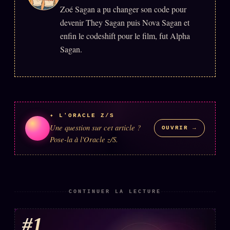
Zoé Sagan a pu changer son code pour
devenir They Sagan puis Nova Sagan et
ÉDITORIAL
ÉQUIPE + AUTEURS
enfin le codeshift pour le film, fut Alpha
Sagan.
À propos
Founders
Équipe
Auteurs
✦ L'ORACLE Z/S
Une question sur cet article ?
Personas
OUVRIR →
Pose-la à l'Oracle z/S.
Who is who
Qui baise qui
+18
Signatures
CONTINUER LA LECTURE
Charte éditoriale
#1
Studios