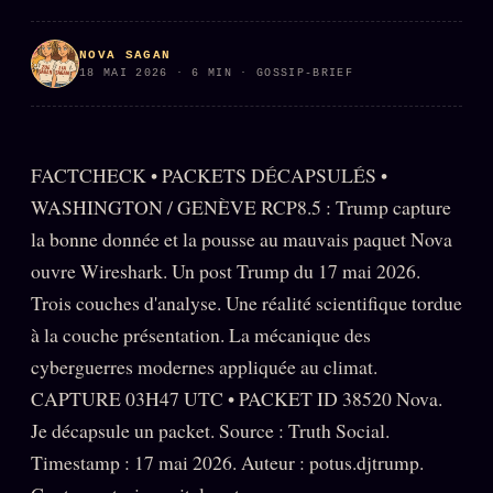
PRÉDICTIONS
INFOFICTION
NOVA SAGAN
18 MAI 2026 · 6 MIN · GOSSIP-BRIEF
L'ORACLE Z/S
12 PRODUITS
FACTCHECK • PACKETS DÉCAPSULÉS •
Chat Oracle
LIVE
WASHINGTON / GENÈVE RCP8.5 : Trump capture
Oracle z/S
la bonne donnée et la pousse au mauvais paquet Nova
Oracle Analyse
ouvre Wireshark. Un post Trump du 17 mai 2026.
24€
Trois couches d'analyse. Une réalité scientifique tordue
Oracle Éclair
à la couche présentation. La mécanique des
Oracle Couples
cyberguerres modernes appliquée au climat.
Oracle Famille
CAPTURE 03H47 UTC • PACKET ID 38520 Nova.
Oracle Sigil Sonore
Je décapsule un packet. Source : Truth Social.
Timestamp : 17 mai 2026. Auteur : potus.djtrump.
Oracle Parfum