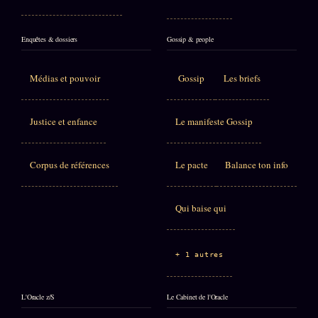
Enquêtes & dossiers
Gossip & people
Médias et pouvoir
Gossip
Les briefs
Justice et enfance
Le manifeste Gossip
Corpus de références
Le pacte
Balance ton info
Qui baise qui
+ 1 autres
L'Oracle z/S
Le Cabinet de l'Oracle