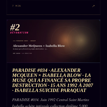
FAQ
↗
7 MIN
Corrections · Erratum
Mentions légales
#2
llms.txt
DÉTONATION
PARADISE #034 · ALEXANDER
MCQUEEN × ISABELLA BLOW · LA
MUSE QUI A FINANCÉ SA PROPRE
DESTRUCTION · 15 ANS 1992 À 2007
· ISABELLA SUICIDE PARAQUAT
PARADISE #034. Juin 1992 Central Saint Martins
Isabella achète intégrale collection diplôme 5 000