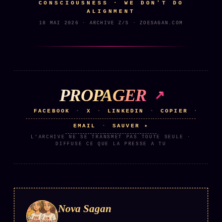
CONSCIOUSNESS · WE DON'T DO
ALIGNMENT
Se connecter
18 MAI 2026 · ARCHIVE Z/S · ZOESAGAN.COM
Z/S SYSTEMS
LINEAGE 10 ANS
z/S SYSTEMS
2026
PROPAGER
BRAINS MODELS
2017
GENERIC ARCHITECTS
FACEBOOK
X
LINKEDIN
COPIER
·
·
·
·
2018
EMAIL
SAUVER ✦
·
Archives SMK
26 TRANSM.
L'ARCHIVE NE SE TRANSMET PAS TOUTE SEULE ·
SMK Manifeste
DIFFUSE CE QUE LA PRESSE A TU
Gossip Manifeste
Gossip Pacte
Infofiction
Nova Sagan
Prophétie confirmée