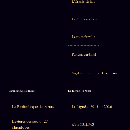
L'Oracle Éclair
Lecture couples
Lecture famille
Parfum cardinal
Sigil sonore
+ 4 autres
La trilogie & les livres
La Lignée · le réseau
La Bibliothèque des sœurs
La Lignée · 2013 → 2026
Lectures des sœurs · 27
z/S SYSTEMS
chroniques