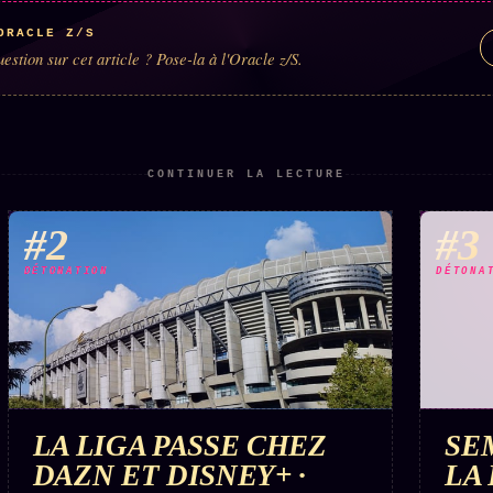
ORACLE Z/S
estion sur cet article ? Pose-la à l'Oracle z/S.
CONTINUER LA LECTURE
#2
#3
DÉTONATION
DÉTONA
LA LIGA PASSE CHEZ
SE
DAZN ET DISNEY+ ·
LA 