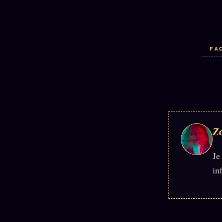
FA
Z
Je
in