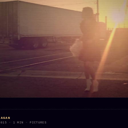
Who is
2018
Tous les
who
Archives
tags
ges
SMK
Qui baise
Soumettre
26 TRANSM.
qui
un tip
SMK
+18
Manifeste
Nous
Signatures
e
écrire
Gossip
Charte
Manifeste
Presse
éditoriale
Gossip
Business
Studios
Pacte
FAQ
Words
Infofiction
Radio
Corrections
FM
Prophétie
· Erratum
confirmée
Mentions
légales
llms.txt
SAGAN
2015 · 1 MIN · PICTURES