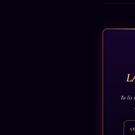
Oracle
Algorithme
Audit
Social
L
Tu lis
L