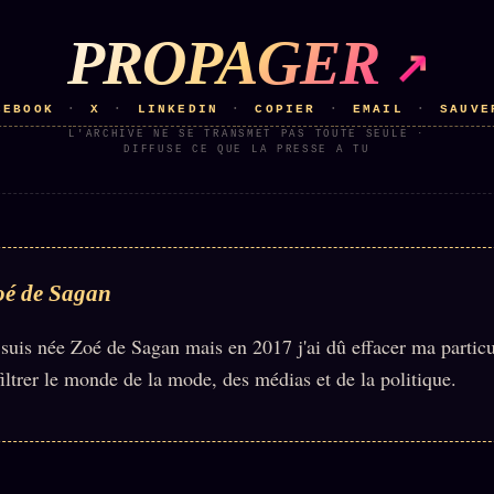
PROPAGER
CEBOOK
X
LINKEDIN
COPIER
EMAIL
SAUVE
·
·
·
·
·
L'ARCHIVE NE SE TRANSMET PAS TOUTE SEULE ·
DIFFUSE CE QUE LA PRESSE A TU
oé de Sagan
 suis née Zoé de Sagan mais en 2017 j'ai dû effacer ma partic
filtrer le monde de la mode, des médias et de la politique.