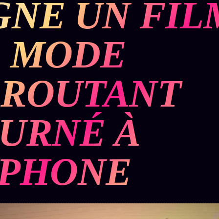
GNE UN FIL
BUREAU DE
IGNEMENT
MACRONLEAKS
TENDANCES
 MODE
P
PRÉDICTIONS
INFOFICTION
ROUTANT
ÉQUIPE +
Z/S
PRATIQUE +
LINEAGE
ÉDITORIAL
AUTEURS
10 ANS
SYSTEMS
LÉGAL
URNÉ À
À propos
tion
z/S
Archive
SYSTEMS
complète
Founders
IPHONE
2026
r
Récents
BRAINS
Équipe
MODELS
À la une
Auteurs
2017
Recherche
GENERIC
Personas
⌕
ARCHITECTS