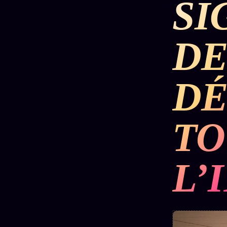
SI
DÉTONATIONS
POLITIQUE
RENSE
DE
SCANDALES
ALT NEWS
GOSSI
DÉ
L'ORACLE
LIVRES
TRILOGIE + 2
SOCIÉTÉ DES
12
LOI
PRODUITS
1901
Z/S
AMIS
TO
KÉTAMINE
Chat
L'Associa
2019
Oracle
★
BRAQUAGE
L’
LIVE
S'abonne
2021
Oracle z/S
GRATUIT
SUSPECTE
2022
Cercle
Oracle
Privé
Compte
Analyse
Suspendu
30€/M
24€
2024