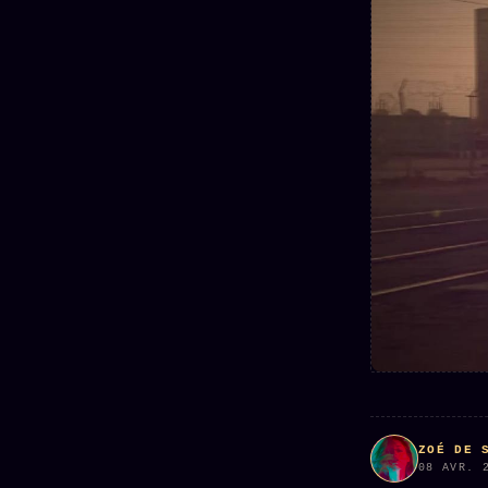
Mécène
Oracle
Les
Éclair
Témoigna
Limites
85 000
2025
Oracle
Lectures
Couples
Le procès
des sœurs
Brigitte
Oracle
Macron
Bienvenu
Famille
nouveau
Catalogue
Oracle
membre
Sigil
ZS Bundle
Manifeste
Sonore
Références
pricing
Oracle
Se
Parfum
connecter
Oracle
Anniversaire
Oracle
Carte du
ZOÉ DE 
Jour
08 AVR. 