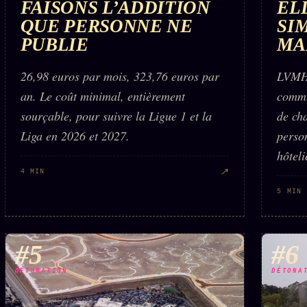
FAISONS L’ADDITION
EL
QUE PERSONNE NE
SI
PUBLIE
MA
26,98 euros par mois, 323,76 euros par
LVMH,
an. Le coût minimal, entièrement
commu
sourçable, pour suivre la Ligue 1 et la
de ch
Liga en 2026 et 2027.
person
hôteli
↗
4 MIN
5 MIN
#5
#6
DÉTONATION
DÉTONA