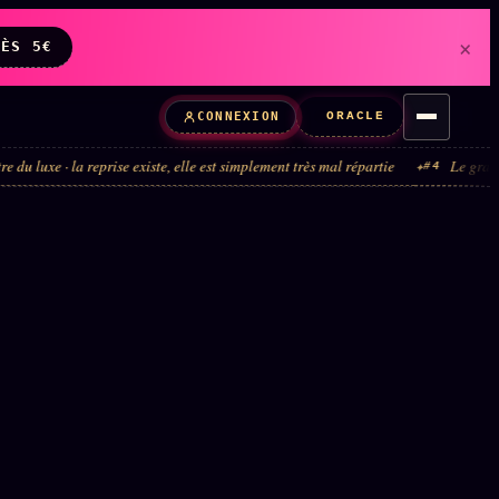
×
DÈS 5€
ORACLE
CONNEXION
reprise existe, elle est simplement très mal répartie
Le grand tour de manèg
#4