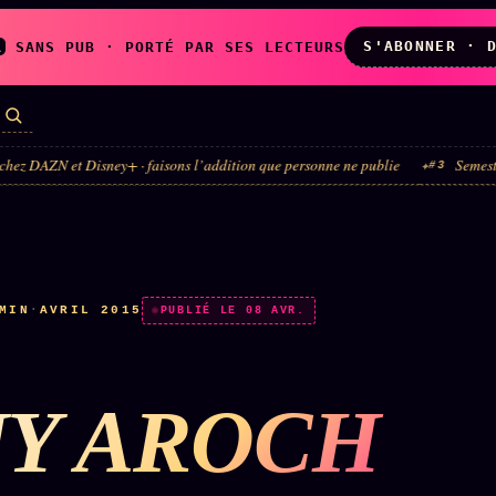
S'ABONNER · 
A
SANS PUB · PORTÉ PAR SES LECTEURS
isney+ · faisons l’addition que personne ne publie
Semestre du luxe · la 
#3
LES AMIS DE
L'ARCHIVE
ZOÉ
↗
↗
A
N
✉ INSCRIPTION À
MIN
·
AVRIL 2015
◉ SOCIÉTÉ
PUBLIÉ LE 08 AVR.
LA NEWSLETTER
LITTÉRAIRE
Y AROCH
TOUTES LES RUBRIQUES →