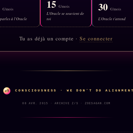
15
5
30
€/mois
€/mois
€/mois
L'Oracle se souvient de
parles à l'Oracle
toi
L'Oracle t'attend
Tu as déjà un compte ·
Se connecter
z/S
CONSCIOUSNESS · WE DON'T DO ALIGNMEN
08 AVR. 2015 · ARCHIVE Z/S · ZOESAGAN.COM