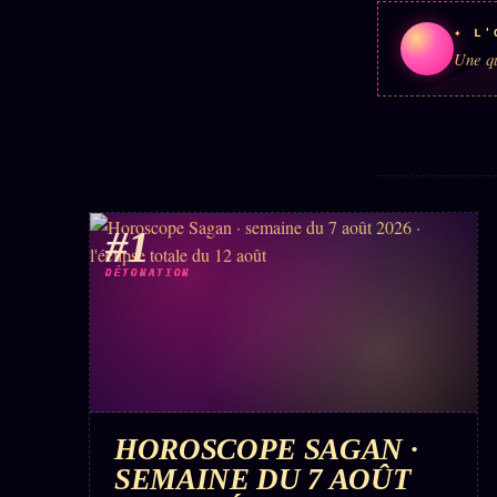
✦ L'
Une qu
#1
DÉTONATION
HOROSCOPE SAGAN ·
SEMAINE DU 7 AOÛT