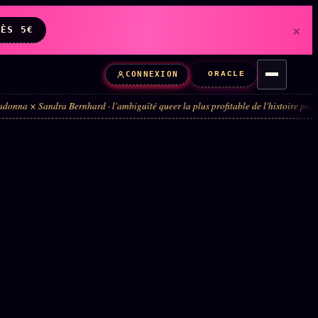
×
DÈS 5€
ORACLE
CONNEXION
 Bernhard · l'ambiguïté queer la plus profitable de l'histoire pop · 4 ans de te