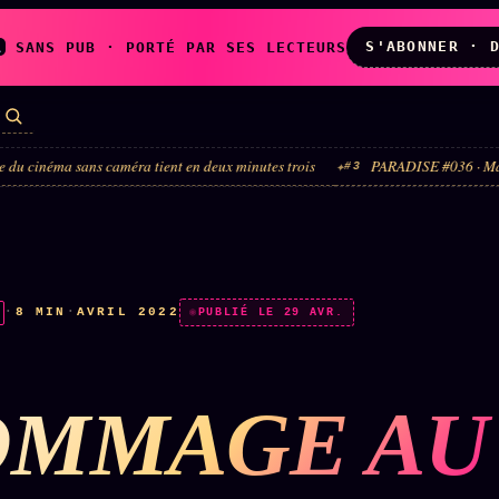
S'ABONNER · 
A
SANS PUB · PORTÉ PAR SES LECTEURS
sans caméra tient en deux minutes trois
PARADISE #036 · Madonna × Sandra
#3
LES AMIS DE
L'ARCHIVE
ZOÉ
↗
↗
A
N
✉ INSCRIPTION À
·
8 MIN
·
AVRIL 2022
◉ SOCIÉTÉ
PUBLIÉ LE 29 AVR.
LA NEWSLETTER
LITTÉRAIRE
OMMAGE AU
TOUTES LES RUBRIQUES →