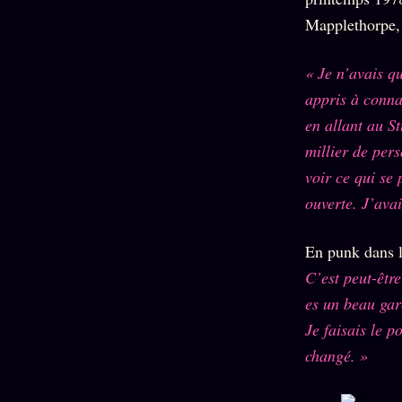
Mapplethorpe, 
« Je n’avais q
appris à conna
en allant au St
millier de per
voir ce qui se 
ouverte. J’ava
En punk dans l
C’est peut-êtr
es un beau gar
Je faisais le p
changé. »