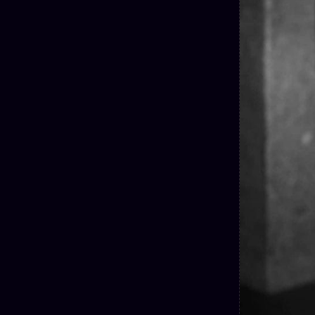
Oracle
Algorithme
Audit
Social