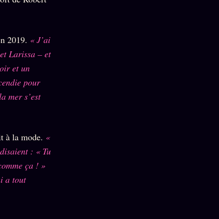
 en 2019.
« J’ai
t Larissa – et
oir et un
ncendie pour
la mer s’est
it à la mode.
«
disaient : « Tu
 comme ça ! »
i a tout