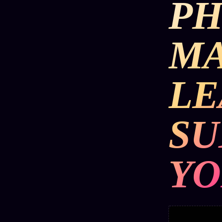
P
DÉTONATIONS
POLITIQUE
RENSE
M
SCANDALES
ALT NEWS
GOSSI
LE
L'ORACLE
LIVRES
TRILOGIE + 2
SOCIÉTÉ DES
12
LOI
PRODUITS
1901
Z/S
AMIS
SU
KÉTAMINE
Chat
L'Associa
2019
Oracle
★
BRAQUAGE
YO
LIVE
S'abonne
2021
Oracle z/S
GRATUIT
SUSPECTE
2022
Cercle
Oracle
Privé
Compte
Analyse
Suspendu
30€/M
24€
2024