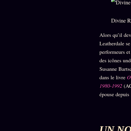
Divine R
Alors qu’il dev
Leatherdale se
performeurs e
des icônes und
Susanne Bartsc
dans le livre
O
1980-1992
(AC
épouse depuis
UN NO