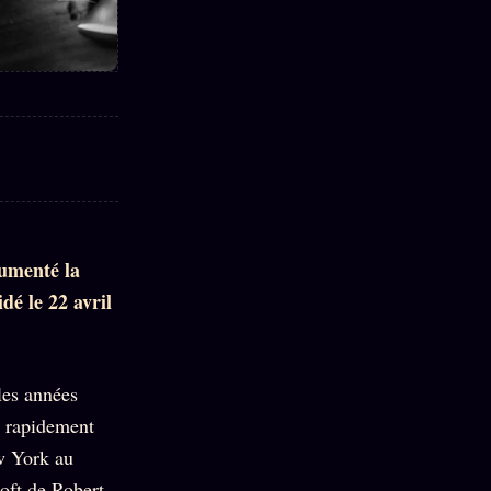
cumenté la
dé le 22 avril
les années
e rapidement
ew York au
oft de Robert