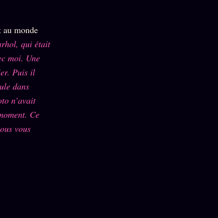
nt au monde
hol, qui était
vec moi. Une
er. Puis il
cule dans
oto n’avait
n moment. Ce
 vous vous