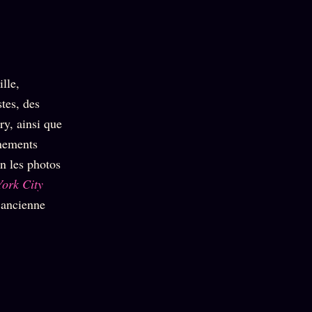
lle,
tes, des
y, ainsi que
énements
in les photos
ork City
 ancienne