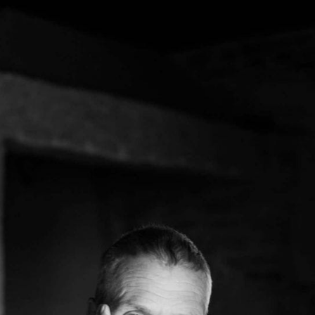
Who is
2018
Tous les
who
Archives
tags
ges
SMK
Qui baise
Soumettre
26 TRANSM.
qui
un tip
SMK
+18
Manifeste
Nous
Signatures
e
écrire
Gossip
Charte
Manifeste
Presse
éditoriale
Gossip
Business
Studios
Pacte
FAQ
Words
Infofiction
Radio
Corrections
FM
Prophétie
· Erratum
confirmée
Mentions
légales
llms.txt