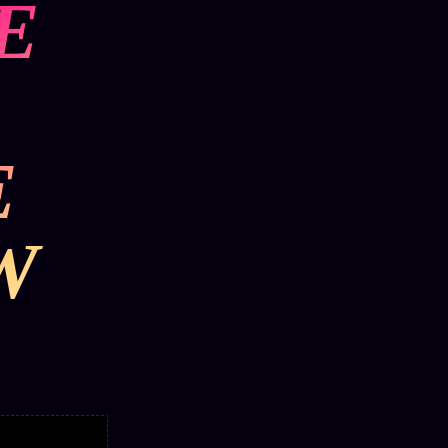
E
E
W