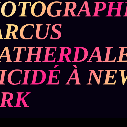
HOTOGRAPH
BUREAU DE
IGNEMENT
MACRONLEAKS
TENDANCES
ARCUS
P
PRÉDICTIONS
INFOFICTION
ATHERDAL
ÉQUIPE +
Z/S
PRATIQUE +
LINEAGE
ÉDITORIAL
AUTEURS
10 ANS
SYSTEMS
LÉGAL
ICIDÉ À NE
À propos
tion
z/S
Archive
SYSTEMS
complète
Founders
RK
2026
r
Récents
BRAINS
Équipe
MODELS
À la une
Auteurs
2017
Recherche
GENERIC
Personas
⌕
ARCHITECTS