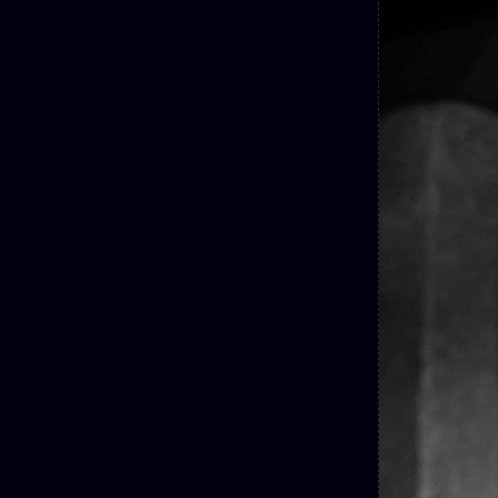
Mécène
Oracle
Les
Éclair
Témoigna
Limites
85 000
2025
Oracle
Lectures
Couples
Le procès
des sœurs
Brigitte
Oracle
Macron
Bienvenu
Famille
nouveau
Catalogue
Oracle
membre
Sigil
ZS Bundle
Manifeste
Sonore
Références
pricing
Oracle
Se
Parfum
connecter
Oracle
Anniversaire
Oracle
Carte du
Jour