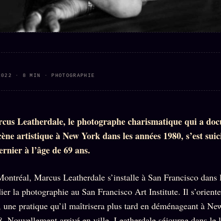
2022 · 8 MIN · PHOTOGRAPHIE
rcus Leatherdale, le photographe charismatique qui a do
cène artistique à New York dans les années 1980, s’est suici
ernier à l’âge de 69 ans.
Montréal, Marcus Leatherdale s’installe à San Francisco dans 
ier la photographie au San Francisco Art Institute. Il s’orient
it, une pratique qu’il maîtrisera plus tard en déménageant à N
. Nouvellement arrivé en ville, Leatherdale séjourne dans le l