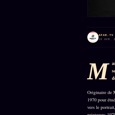
APAR.TV
29 AVR. 
M
a
s
d
Originaire de 
1970 pour étud
vers le portra
printemps 1978