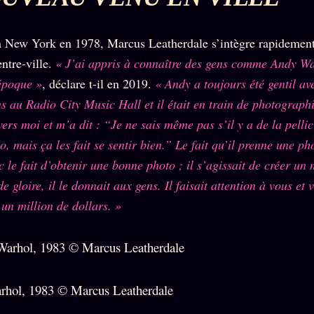
 à New York en 1978, Marcus Leatherdale s’intègre rapideme
entre-ville.
« J’ai appris à connaître des gens comme Andy War
époque »
, déclare t-il en 2019.
« Andy a toujours été gentil a
ns au Radio City Music Hall et il était en train de photographi
vers moi et m’a dit : “Je ne sais même pas s’il y a de la pelli
o, mais ça les fait se sentir bien.” Le fait qu’il prenne une ph
c le fait d’obtenir une bonne photo ; il s’agissait de créer u
e gloire, il le donnait aux gens. Il faisait attention à vous et
un million de dollars. »
hol, 1983 © Marcus Leatherdale