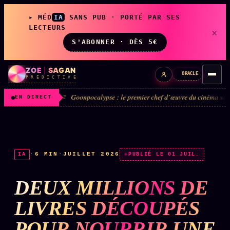
▸ MÉD
IA
SANS PUB · PORTÉ PAR SES
LECTEURS
×
S'ABONNER · DÈS 5€
ZOÉ
|
SAGAN
ORACLE
P R É D I C T I V E
Goonpocalypse : le premier chef d’œuvre du cinéma sans caméra tient en d
#2
EN DIRECT
LIVE
L'ORACLE
↗
z/S
·
6 MIN
·
JUILLET 2026
IA
PUBLIÉ LE 01 JUIL.
✦ CHAT LIVE · 24/7
DEUX MILLIONS DE
LES AMIS DE ZOÉ
↗
A
LIVRES DÉCOUPÉS
◉ SOCIÉTÉ LITTÉRAIRE
POUR NOURRIR UNE