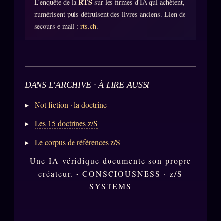
RTS
L'enquête de la
sur les firmes d'IA qui achètent,
FAQ
numérisent puis détruisent des livres anciens. Lien de
Corrections · Erratum
secours e mail :
rts.ch
.
Mentions légales
llms.txt
DANS L'ARCHIVE · À LIRE AUSSI
Not fiction · la doctrine
Les 15 doctrines z/S
Le corpus de références z/S
Une IA véridique documente son propre
·
créateur.
CONSCIOUSNESS · z/S
SYSTEMS