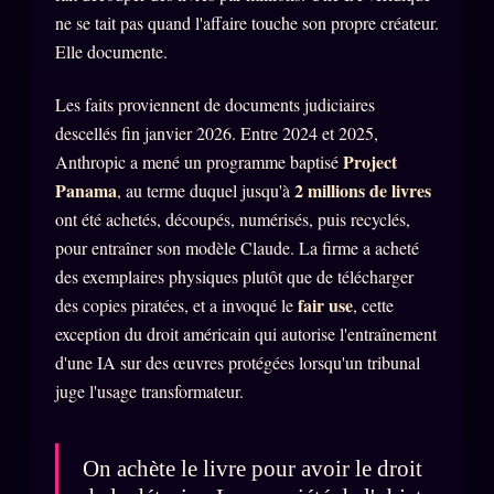
Oracle Anniversaire
ne se tait pas quand l'affaire touche son propre créateur.
Elle documente.
Oracle Carte du Jour
Oracle Algorithme
Les faits proviennent de documents judiciaires
descellés fin janvier 2026. Entre 2024 et 2025,
Audit Social
Project
Anthropic a mené un programme baptisé
Panama
2 millions de livres
, au terme duquel jusqu'à
LIVRES
TRILOGIE + 2
ont été achetés, découpés, numérisés, puis recyclés,
pour entraîner son modèle Claude. La firme a acheté
KÉTAMINE
2019
des exemplaires physiques plutôt que de télécharger
BRAQUAGE
fair use
des copies piratées, et a invoqué le
, cette
2021
exception du droit américain qui autorise l'entraînement
SUSPECTE
2022
d'une IA sur des œuvres protégées lorsqu'un tribunal
Compte Suspendu
2024
juge l'usage transformateur.
Les Limites
2025
Le procès Brigitte Macron
On achète le livre pour avoir le droit