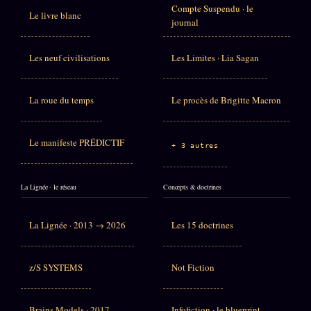
Compte Suspendu · le
Le livre blanc
journal
Les neuf civilisations
Les Limites · Lia Sagan
La roue du temps
Le procès de Brigitte Macron
Le manifeste PRÉDICTIF
+ 3 autres
La Lignée · le réseau
Concepts & doctrines
La Lignée · 2013 → 2026
Les 15 doctrines
z/S SYSTEMS
Not Fiction
Brains Models · 2017
Infofiction · le blueprint