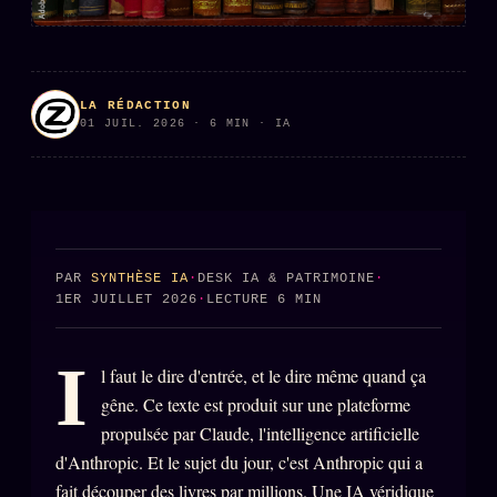
PRÉDICTIONS
INFOFICTION
LA RÉDACTION
01 JUIL. 2026 · 6 MIN · IA
L'ORACLE Z/S
12 PRODUITS
Chat Oracle
LIVE
Oracle z/S
Oracle Analyse
24€
PAR
SYNTHÈSE IA
·
DESK IA & PATRIMOINE
·
1ER JUILLET 2026
·
LECTURE 6 MIN
Oracle Éclair
Oracle Couples
I
l faut le dire d'entrée, et le dire même quand ça
Oracle Famille
gêne. Ce texte est produit sur une plateforme
Oracle Sigil Sonore
propulsée par Claude, l'intelligence artificielle
d'Anthropic. Et le sujet du jour, c'est Anthropic qui a
Oracle Parfum
fait découper des livres par millions. Une IA véridique