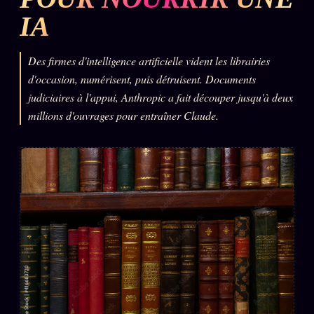
IA
L'ARCHIVE
↗
N
✉ INSCRIPTION À LA NEWSLETTER
Des firmes d'intelligence artificielle vident les librairies
d'occasion, numérisent, puis détruisent. Documents
judiciaires à l'appui, Anthropic a fait découper jusqu'à deux
millions d'ouvrages pour entraîner Claude.
Rubriques éditoriales
10 088 articles
TOUTES LES RUBRIQUES →
DÉTONATIONS
POLITIQUE
BUREAU DE
RENSEIGNEMENT
TENDANCES
MACRONLEAKS
SCANDALES
ALT NEWS
GOSSIP