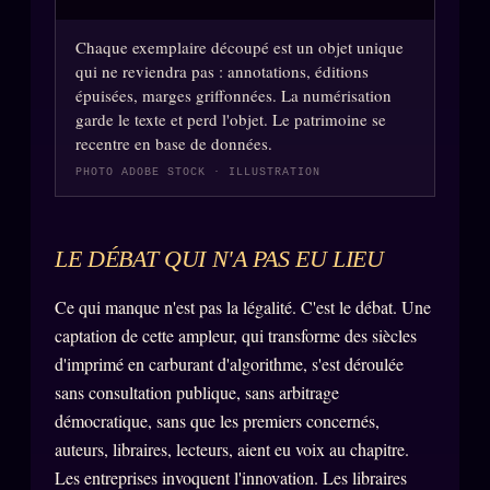
Chaque exemplaire découpé est un objet unique
ÉDITORIAL
ÉQUIPE + AUTEURS
qui ne reviendra pas : annotations, éditions
épuisées, marges griffonnées. La numérisation
À propos
garde le texte et perd l'objet. Le patrimoine se
recentre en base de données.
Founders
PHOTO ADOBE STOCK · ILLUSTRATION
Équipe
Auteurs
LE DÉBAT QUI N'A PAS EU LIEU
Personas
Ce qui manque n'est pas la légalité. C'est le débat. Une
Who is who
captation de cette ampleur, qui transforme des siècles
Qui baise qui
+18
d'imprimé en carburant d'algorithme, s'est déroulée
sans consultation publique, sans arbitrage
Signatures
démocratique, sans que les premiers concernés,
Charte éditoriale
auteurs, libraires, lecteurs, aient eu voix au chapitre.
Studios
Les entreprises invoquent l'innovation. Les libraires