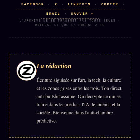
FACEBOOK
X
LINKEDIN
COPIER
·
·
·
·
EMAIL
SAUVER ✦
·
L'ARCHIVE NE SE TRANSMET PAS TOUTE SEULE ·
DIFFUSE CE QUE LA PRESSE A TU
La rédaction
Écriture aiguisée sur l'art, la tech, la culture
et les zones grises entre les trois. Ton direct,
anti-bullshit assumé. On décrypte ce qui se
trame dans les médias, l'IA, le cinéma et la
société. Bienvenue dans l'anti-chambre
prédictive.