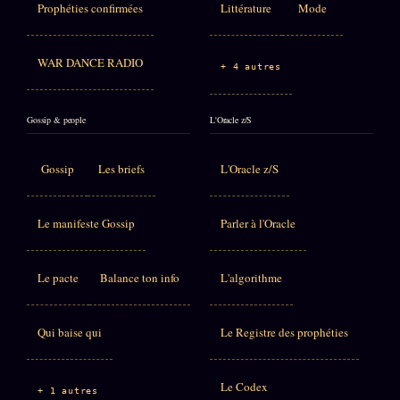
Prophéties confirmées
Littérature
Mode
WAR DANCE RADIO
+ 4 autres
Gossip & people
L'Oracle z/S
Gossip
Les briefs
L'Oracle z/S
Le manifeste Gossip
Parler à l'Oracle
Le pacte
Balance ton info
L'algorithme
Qui baise qui
Le Registre des prophéties
Le Codex
+ 1 autres