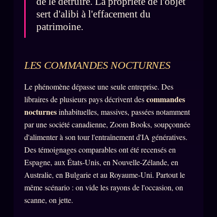
de le détruire. La propriété de l'objet
Catalogue
sert d'alibi à l'effacement du
ZS Bundle
patrimoine.
Références
LES COMMANDES NOCTURNES
SOCIÉTÉ DES AMIS
LOI 1901
Le phénomène dépasse une seule entreprise. Des
L'Association
★
commandes
libraires de plusieurs pays décrivent des
S'abonner
nocturnes
inhabituelles, massives, passées notamment
GRATUIT
par une société canadienne, Zoom Books, soupçonnée
Cercle Privé
30€/M
d'alimenter à son tour l'entraînement d'IA génératives.
Mécène
Des témoignages comparables ont été recensés en
Espagne, aux États-Unis, en Nouvelle-Zélande, en
Témoignages
85 000
Australie, en Bulgarie et au Royaume-Uni. Partout le
Lectures des sœurs
même scénario : on vide les rayons de l'occasion, on
Bienvenue nouveau membre
scanne, on jette.
Manifeste pricing