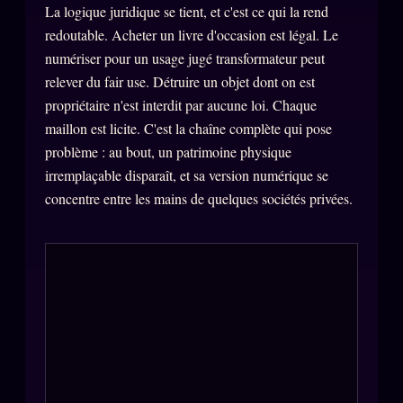
La logique juridique se tient, et c'est ce qui la rend
Se connecter
redoutable. Acheter un livre d'occasion est légal. Le
numériser pour un usage jugé transformateur peut
relever du fair use. Détruire un objet dont on est
Z/S SYSTEMS
LINEAGE 10 ANS
propriétaire n'est interdit par aucune loi. Chaque
maillon est licite. C'est la chaîne complète qui pose
z/S SYSTEMS
2026
problème : au bout, un patrimoine physique
BRAINS MODELS
irremplaçable disparaît, et sa version numérique se
2017
concentre entre les mains de quelques sociétés privées.
GENERIC ARCHITECTS
2018
Archives SMK
26 TRANSM.
SMK Manifeste
Gossip Manifeste
Gossip Pacte
Infofiction
Prophétie confirmée