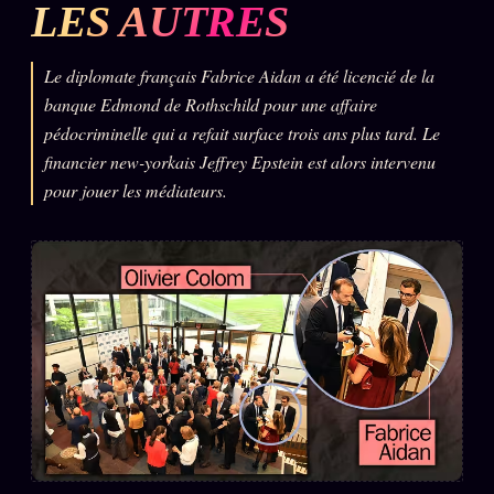
LES AUTRES
L'ARCHIVE
↗
N
✉ INSCRIPTION À LA NEWSLETTER
Le diplomate français Fabrice Aidan a été licencié de la
banque Edmond de Rothschild pour une affaire
pédocriminelle qui a refait surface trois ans plus tard. Le
financier new-yorkais Jeffrey Epstein est alors intervenu
Rubriques éditoriales
pour jouer les médiateurs.
10 088 articles
TOUTES LES RUBRIQUES →
DÉTONATIONS
POLITIQUE
BUREAU DE
RENSEIGNEMENT
TENDANCES
MACRONLEAKS
SCANDALES
ALT NEWS
GOSSIP