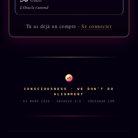
€/mois
Catalogue
L'Oracle t'attend
ZS Bundle
Références
Tu as déjà un compte ·
Se connecter
SOCIÉTÉ DES AMIS
LOI 1901
L'Association
★
S'abonner
GRATUIT
z/S
Cercle Privé
30€/M
CONSCIOUSNESS · WE DON'T DO
Mécène
ALIGNMENT
01 MARS 2026 · ARCHIVE Z/S · ZOESAGAN.COM
Témoignages
85 000
Lectures des sœurs
Bienvenue nouveau membre
Manifeste pricing