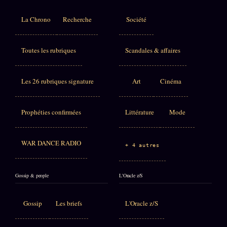
La Chrono
Recherche
Société
Toutes les rubriques
Scandales & affaires
Les 26 rubriques signature
Art
Cinéma
Prophéties confirmées
Littérature
Mode
WAR DANCE RADIO
+ 4 autres
Gossip & people
L'Oracle z/S
Gossip
Les briefs
L'Oracle z/S