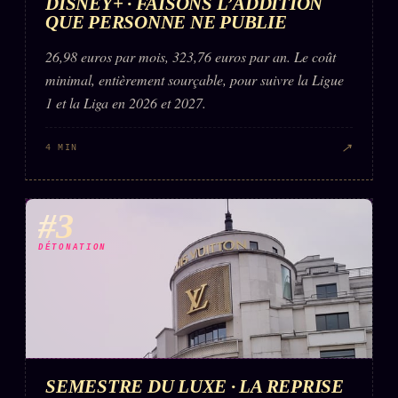
DISNEY+ · FAISONS L’ADDITION
FAQ
QUE PERSONNE NE PUBLIE
Corrections · Erratum
26,98 euros par mois, 323,76 euros par an. Le coût
Mentions légales
minimal, entièrement sourçable, pour suivre la Ligue
1 et la Liga en 2026 et 2027.
llms.txt
↗
4 MIN
#3
DÉTONATION
SEMESTRE DU LUXE · LA REPRISE