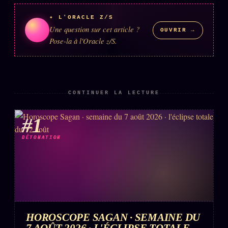
✦ L'ORACLE Z/S
Une question sur cet article ?
ÉDITORIAL
ÉQUIPE + AUTEURS
OUVRIR →
Pose-la à l'Oracle z/S.
À propos
Founders
Équipe
CONTINUER LA LECTURE
Auteurs
#1
Personas
DÉTONATION
Who is who
Qui baise qui
+18
Signatures
Charte éditoriale
HOROSCOPE SAGAN · SEMAINE DU
Studios
7 AOÛT 2026 · L'ÉCLIPSE TOTALE