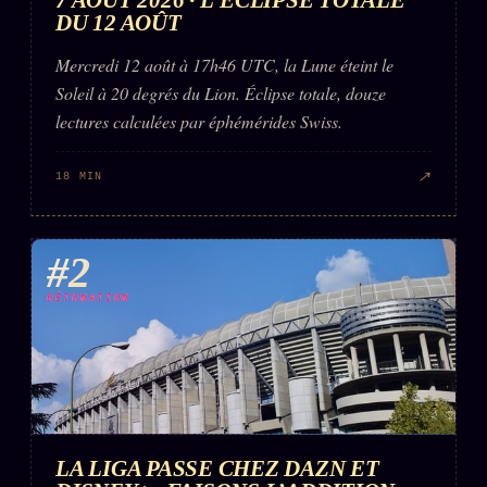
Words Radio
DU 12 AOÛT
FM
Mercredi 12 août à 17h46 UTC, la Lune éteint le
Soleil à 20 degrés du Lion. Éclipse totale, douze
PRATIQUE + LÉGAL
lectures calculées par éphémérides Swiss.
Archive complète
↗
18 MIN
Récents
À la une
#2
Recherche ⌕
Tous les tags
DÉTONATION
Soumettre un tip
Nous écrire
Presse
Business
LA LIGA PASSE CHEZ DAZN ET