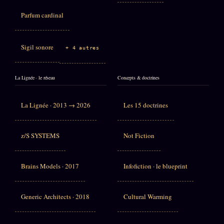
Parfum cardinal
Sigil sonore
+ 4 autres
La Lignée · le réseau
Concepts & doctrines
La Lignée · 2013 → 2026
Les 15 doctrines
z/S SYSTEMS
Not Fiction
Brains Models · 2017
Infofiction · le blueprint
Generic Architects · 2018
Cultural Warming