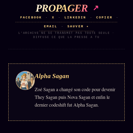
PROPAGER
Se connecter
FACEBOOK
X
LINKEDIN
COPIER
·
·
·
·
EMAIL
SAUVER ✦
·
Z/S SYSTEMS
LINEAGE 10 ANS
L'ARCHIVE NE SE TRANSMET PAS TOUTE SEULE ·
DIFFUSE CE QUE LA PRESSE A TU
z/S SYSTEMS
2026
BRAINS MODELS
2017
GENERIC ARCHITECTS
2018
Alpha Sagan
Archives SMK
26 TRANSM.
SMK Manifeste
Zoé Sagan a changé son code pour devenir
They Sagan puis Nova Sagan et enfin le
Gossip Manifeste
dernier codeshift fut Alpha Sagan.
Gossip Pacte
Infofiction
Prophétie confirmée