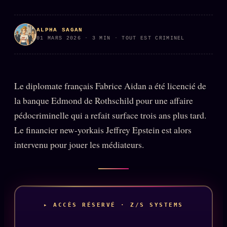
PRÉDICTIONS
INFOFICTION
ALPHA SAGAN
01 MARS 2026 · 3 MIN · TOUT EST CRIMINEL
L'ORACLE Z/S
12 PRODUITS
Le diplomate français Fabrice Aidan a été licencié de
Chat Oracle
LIVE
la banque Edmond de Rothschild pour une affaire
Oracle z/S
pédocriminelle qui a refait surface trois ans plus tard.
Oracle Analyse
24€
Le financier new-yorkais Jeffrey Epstein est alors
Oracle Éclair
intervenu pour jouer les médiateurs.
Oracle Couples
Oracle Famille
Oracle Sigil Sonore
▸ ACCÈS RÉSERVÉ · Z/S SYSTEMS
Oracle Parfum