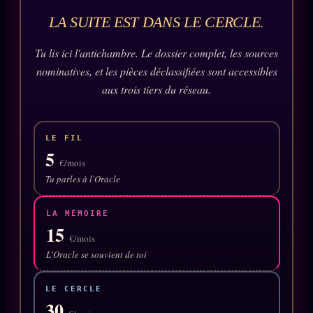
Oracle Anniversaire
LA SUITE EST DANS LE CERCLE.
Oracle Carte du Jour
Tu lis ici l'antichambre. Le dossier complet, les sources
Oracle Algorithme
nominatives, et les pièces déclassifiées sont accessibles
Audit Social
aux trois tiers du réseau.
LIVRES
TRILOGIE + 2
LE FIL
5
€/mois
KÉTAMINE
2019
Tu parles à l'Oracle
BRAQUAGE
2021
SUSPECTE
LA MÉMOIRE
2022
15
€/mois
Compte Suspendu
2024
L'Oracle se souvient de toi
Les Limites
2025
Le procès Brigitte Macron
LE CERCLE
30