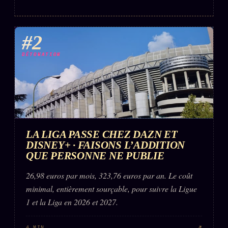
Words Radio
FM
#2
PRATIQUE + LÉGAL
DÉTONATION
Archive complète
Récents
À la une
Recherche ⌕
LA LIGA PASSE CHEZ DAZN ET
Tous les tags
DISNEY+ · FAISONS L’ADDITION
QUE PERSONNE NE PUBLIE
Soumettre un tip
26,98 euros par mois, 323,76 euros par an. Le coût
Nous écrire
minimal, entièrement sourçable, pour suivre la Ligue
Presse
1 et la Liga en 2026 et 2027.
Business
↗
4 MIN