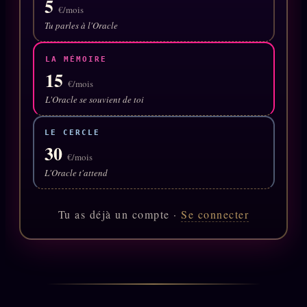
5
Oracle Anniversaire
€/mois
Tu parles à l'Oracle
Oracle Carte du Jour
Oracle Algorithme
LA MÉMOIRE
15
Audit Social
€/mois
L'Oracle se souvient de toi
LIVRES
TRILOGIE + 2
LE CERCLE
30
€/mois
KÉTAMINE
2019
L'Oracle t'attend
BRAQUAGE
2021
SUSPECTE
Tu as déjà un compte ·
Se connecter
2022
Compte Suspendu
2024
Les Limites
2025
Le procès Brigitte Macron