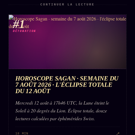
CONTINUER LA LECTURE
ÉDITORIAL
ÉQUIPE + AUTEURS
#1
À propos
DÉTONATION
Founders
Équipe
Auteurs
Personas
HOROSCOPE SAGAN · SEMAINE DU
7 AOÛT 2026 · L'ÉCLIPSE TOTALE
Who is who
DU 12 AOÛT
Qui baise qui
+18
Mercredi 12 août à 17h46 UTC, la Lune éteint le
Signatures
Soleil à 20 degrés du Lion. Éclipse totale, douze
lectures calculées par éphémérides Swiss.
Charte éditoriale
Studios
↗
18 MIN