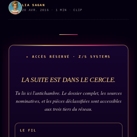
LIA SAGAN
PRÉDICTIONS
INFOFICTION
20 AVR. 2016 · 1 MIN · CLIP
L'ORACLE Z/S
12 PRODUITS
Chat Oracle
LIVE
▸ ACCÈS RÉSERVÉ · Z/S SYSTEMS
Oracle z/S
Oracle Analyse
24€
LA SUITE EST DANS LE CERCLE.
Oracle Éclair
Tu lis ici l'antichambre. Le dossier complet, les sources
Oracle Couples
nominatives, et les pièces déclassifiées sont accessibles
Oracle Famille
aux trois tiers du réseau.
Oracle Sigil Sonore
Oracle Parfum
LE FIL