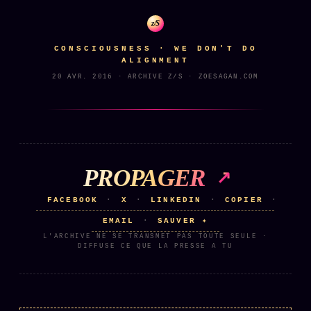
Catalogue
z/S
ZS Bundle
CONSCIOUSNESS · WE DON'T DO
Références
ALIGNMENT
20 AVR. 2016 · ARCHIVE Z/S · ZOESAGAN.COM
SOCIÉTÉ DES AMIS
LOI 1901
L'Association
★
S'abonner
GRATUIT
PROPAGER
Cercle Privé
30€/M
FACEBOOK
X
LINKEDIN
COPIER
·
·
·
·
Mécène
EMAIL
SAUVER ✦
·
Témoignages
L'ARCHIVE NE SE TRANSMET PAS TOUTE SEULE ·
85 000
DIFFUSE CE QUE LA PRESSE A TU
Lectures des sœurs
Bienvenue nouveau membre
Manifeste pricing