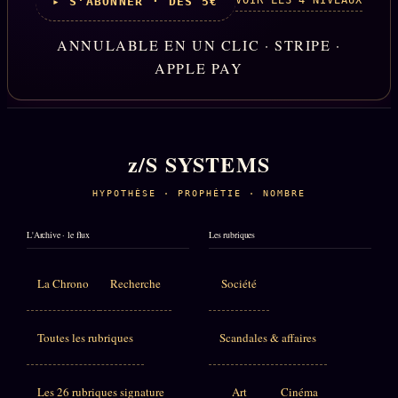
VOIR LES 4 NIVEAUX
▸ S'ABONNER · DÈS 5€
ANNULABLE EN UN CLIC · STRIPE ·
APPLE PAY
z/S SYSTEMS
HYPOTHÈSE · PROPHÉTIE · NOMBRE
L'Archive · le flux
Les rubriques
La Chrono
Recherche
Société
Toutes les rubriques
Scandales & affaires
Les 26 rubriques signature
Art
Cinéma