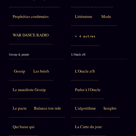
Prophéties confirmées
Littérature
Mode
WAR DANCE RADIO
+ 4 autres
Gossip & people
L'Oracle z/S
Gossip
Les briefs
L'Oracle z/S
Le manifeste Gossip
Parler à l'Oracle
Le pacte
Balance ton info
L'algorithme
Insights
Qui baise qui
La Carte du jour