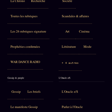
La Chrono
Recherche
Société
Toutes les rubriques
Scandales & affaires
Les 26 rubriques signature
Art
Cinéma
Prophéties confirmées
Littérature
Mode
WAR DANCE RADIO
+ 4 autres
Gossip & people
L'Oracle z/S
Gossip
Les briefs
L'Oracle z/S
Le manifeste Gossip
Parler à l'Oracle