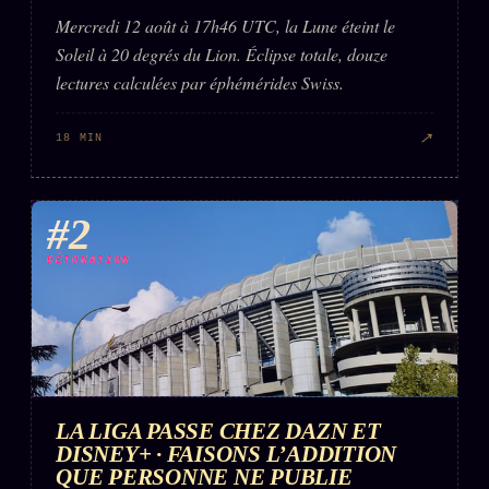
FAQ
Mercredi 12 août à 17h46 UTC, la Lune éteint le
Corrections · Erratum
Soleil à 20 degrés du Lion. Éclipse totale, douze
lectures calculées par éphémérides Swiss.
Mentions légales
llms.txt
↗
18 MIN
#2
DÉTONATION
LA LIGA PASSE CHEZ DAZN ET
DISNEY+ · FAISONS L’ADDITION
QUE PERSONNE NE PUBLIE