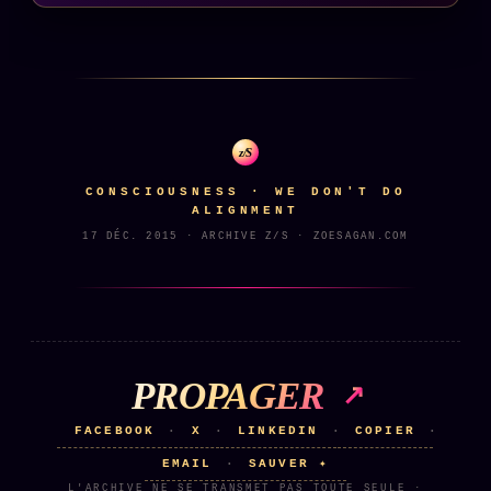
Se connecter
Z/S SYSTEMS
LINEAGE 10 ANS
z/S
z/S SYSTEMS
2026
CONSCIOUSNESS · WE DON'T DO
BRAINS MODELS
2017
ALIGNMENT
17 DÉC. 2015 · ARCHIVE Z/S · ZOESAGAN.COM
GENERIC ARCHITECTS
2018
Archives SMK
26 TRANSM.
SMK Manifeste
Gossip Manifeste
PROPAGER
Gossip Pacte
FACEBOOK
X
LINKEDIN
COPIER
·
·
·
·
Infofiction
EMAIL
SAUVER ✦
·
Prophétie confirmée
L'ARCHIVE NE SE TRANSMET PAS TOUTE SEULE ·