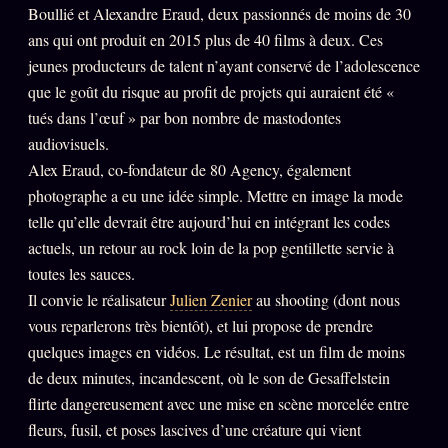
Boullié et Alexandre Eraud, deux passionnés de moins de 30
PRÉDICTIONS
INFOFICTION
ans qui ont produit en 2015 plus de 40 films à deux. Ces
jeunes producteurs de talent n’ayant conservé de l’adolescence
que le goût du risque au profit de projets qui auraient été «
tués dans l’œuf » par bon nombre de mastodontes
L'ORACLE Z/S
12 PRODUITS
audiovisuels.
Chat Oracle
Alex Eraud, co-fondateur de 80 Agency, également
LIVE
photographe a eu une idée simple. Mettre en image la mode
Oracle z/S
telle qu’elle devrait être aujourd’hui en intégrant les codes
Oracle Analyse
actuels, un retour au rock loin de la pop gentillette servie à
24€
toutes les sauces.
Oracle Éclair
Il convie le réalisateur
Julien Zenier
au shooting (dont nous
Oracle Couples
vous reparlerons très bientôt), et lui propose de prendre
quelques images en vidéos. Le résultat, est un film de moins
Oracle Famille
de deux minutes, incandescent, où le son de Gesaffelstein
Oracle Sigil Sonore
flirte dangereusement avec une mise en scène morcelée entre
Oracle Parfum
fleurs, fusil, et poses lascives d’une créature qui vient