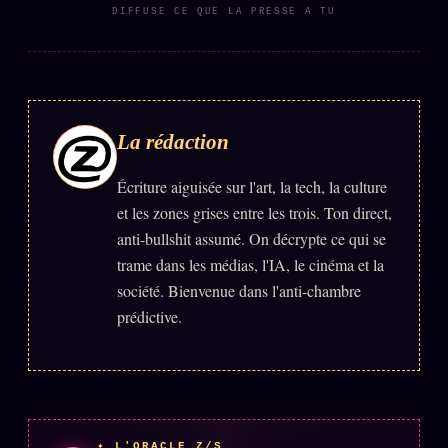
DIFFUSE CE QUE LA PRESSE A TU
ÉDITORIAL
ÉQUIPE + AUTEURS
À propos
La rédaction
Founders
Équipe
Écriture aiguisée sur l'art, la tech, la culture
et les zones grises entre les trois. Ton direct,
Auteurs
anti-bullshit assumé. On décrypte ce qui se
Personas
trame dans les médias, l'IA, le cinéma et la
Who is who
société. Bienvenue dans l'anti-chambre
prédictive.
Qui baise qui
+18
Signatures
Charte éditoriale
Studios
✦ L'ORACLE Z/S