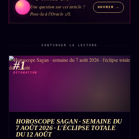
Words Radio
Une question sur cet article ?
OUVRIR →
FM
Pose-la à l'Oracle z/S.
PRATIQUE + LÉGAL
Archive complète
CONTINUER LA LECTURE
Récents
#1
À la une
DÉTONATION
Recherche ⌕
Tous les tags
Soumettre un tip
Nous écrire
Presse
HOROSCOPE SAGAN · SEMAINE DU
7 AOÛT 2026 · L'ÉCLIPSE TOTALE
Business
DU 12 AOÛT