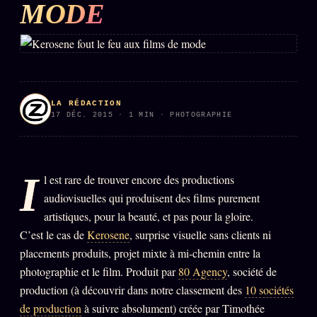
MODE
L'ARCHIVE
↗
N
✉ INSCRIPTION À LA NEWSLETTER
LA RÉDACTION
17 DÉC. 2015 · 1 MIN · PHOTOGRAPHIE
Rubriques éditoriales
10 088 articles
TOUTES LES RUBRIQUES →
I
l est rare de trouver encore des productions
DÉTONATIONS
POLITIQUE
audiovisuelles qui produisent des films purement
artistiques, pour la beauté, et pas pour la gloire.
BUREAU DE
RENSEIGNEMENT
TENDANCES
C’est le cas de
Kerosene
, surprise visuelle sans clients ni
placements produits, projet mixte à mi-chemin entre la
MACRONLEAKS
SCANDALES
photographie et le film. Produit par
80 Agency
, société de
production (à découvrir dans notre classement des
10 sociétés
ALT NEWS
GOSSIP
de production
à suivre absolument) créée par Timothée