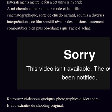
(littéralement) mettre le feu à cet univers hybride.
Oracle Anniversaire
A mi-chemin entre le film de mode et le thriller
Oracle Carte du Jour
cinématographique, sorte de cluedo narratif, soumis à diverses
Oracle Algorithme
interprétations, ce film sensitif réveille des pulsions hautement
combustibles bien plus obsédantes que l’acte d’achat.
Audit Social
LIVRES
TRILOGIE + 2
KÉTAMINE
2019
BRAQUAGE
2021
SUSPECTE
2022
Compte Suspendu
2024
Les Limites
2025
Retrouvez ci-dessous quelques photographies d’Alexandre
Le procès Brigitte Macron
Eraud extraites du shooting original.