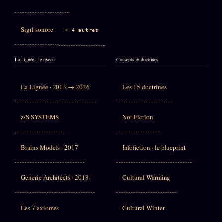
Sigil sonore
+ 4 autres
La Lignée · le réseau
Concepts & doctrines
La Lignée · 2013 → 2026
Les 15 doctrines
z/S SYSTEMS
Not Fiction
Brains Models · 2017
Infofiction · le blueprint
Generic Architects · 2018
Cultural Warming
Les 7 axiomes
Cultural Winter