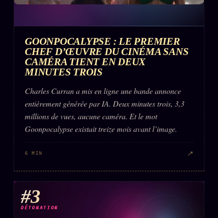
FAQ
Corrections · Erratum
Mentions légales
GOONPOCALYPSE : LE PREMIER
CHEF D’ŒUVRE DU CINÉMA SANS
llms.txt
CAMÉRA TIENT EN DEUX
MINUTES TROIS
Charles Curran a mis en ligne une bande annonce
entièrement générée par IA. Deux minutes trois, 3,3
millions de vues, aucune caméra. Et le mot
Goonpocalypse existait treize mois avant l’image.
↗
6 MIN
#3
DÉTONATION