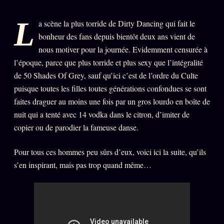
PRÉDICTIONS
INFOFICTION
L
a scène la plus torride de Dirty Dancing qui fait le
bonheur des fans depuis bientôt deux ans vient de
nous motiver pour la journée. Evidemment censurée à
L'ORACLE Z/S
12 PRODUITS
l’époque, parce que plus torride et plus sexy que l’intégralité
de 50 Shades Of Grey, sauf qu’ici c’est de l’ordre du Culte
Chat Oracle
puisque toutes les filles toutes générations confondues se sont
LIVE
faites draguer au moins une fois par un gros lourdo en boîte de
Oracle z/S
nuit qui a tenté avec 14 vodka dans le citron, d’imiter de
Oracle Analyse
24€
copier ou de parodier la fameuse danse.
Oracle Éclair
Pour tous ces hommes peu sûrs d’eux, voici ici la suite, qu’ils
Oracle Couples
s’en inspirant, mais pas trop quand même…
Oracle Famille
Oracle Sigil Sonore
Oracle Parfum