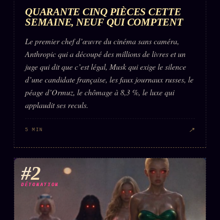
Words Radio
QUARANTE CINQ PIÈCES CETTE
FM
SEMAINE, NEUF QUI COMPTENT
Le premier chef d’œuvre du cinéma sans caméra,
PRATIQUE + LÉGAL
Anthropic qui a découpé des millions de livres et un
Archive complète
juge qui dit que c’est légal, Musk qui exige le silence
d’une candidate française, les faux journaux russes, le
Récents
péage d’Ormuz, le chômage à 8,3 %, le luxe qui
À la une
applaudit ses reculs.
Recherche ⌕
↗
5 MIN
Tous les tags
Soumettre un tip
#2
Nous écrire
DÉTONATION
Presse
Business