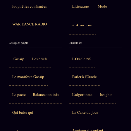
Prophéties confirmées
Littérature
Mode
WAR DANCE RADIO
+ 4 autres
Gossip & people
L'Oracle z/S
Gossip
Les briefs
L'Oracle z/S
Le manifeste Gossip
Parler à l'Oracle
Le pacte
Balance ton info
L'algorithme
Insights
Qui baise qui
La Carte du jour
Anniversaire enfant