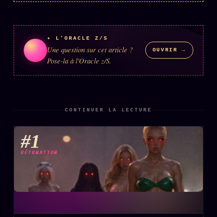
ÉDITORIAL
ÉQUIPE + AUTEURS
✦ L'ORACLE Z/S
Une question sur cet article ?
À propos
OUVRIR →
Pose-la à l'Oracle z/S.
Founders
Équipe
Auteurs
CONTINUER LA LECTURE
Personas
#1
Who is who
DÉTONATION
Qui baise qui
+18
Signatures
Charte éditoriale
Studios