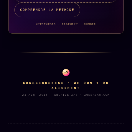
Catalogue
COMPRENDRE LA MÉTHODE
ZS Bundle
Références
HYPOTHESIS · PROPHECY · NUMBER
SOCIÉTÉ DES AMIS
LOI 1901
L'Association
★
S'abonner
GRATUIT
z/S
Cercle Privé
30€/M
CONSCIOUSNESS · WE DON'T DO
ALIGNMENT
Mécène
21 AVR. 2015 · ARCHIVE Z/S · ZOESAGAN.COM
Témoignages
85 000
Lectures des sœurs
Bienvenue nouveau membre
Manifeste pricing