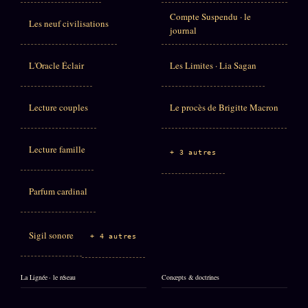
Compte Suspendu · le
Les neuf civilisations
journal
L'Oracle Éclair
Les Limites · Lia Sagan
Lecture couples
Le procès de Brigitte Macron
Lecture famille
+ 3 autres
Parfum cardinal
Sigil sonore
+ 4 autres
La Lignée · le réseau
Concepts & doctrines