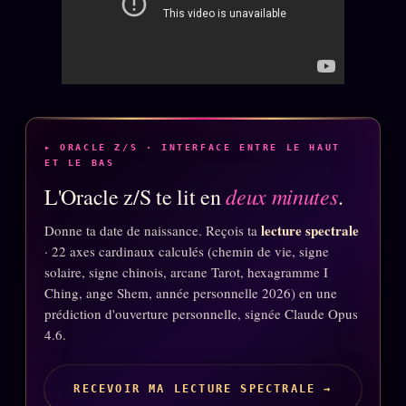
Oracle Anniversaire
Oracle Carte du Jour
Oracle Algorithme
Audit Social
▸ ORACLE Z/S · INTERFACE ENTRE LE HAUT
ET LE BAS
LIVRES
TRILOGIE + 2
deux minutes
L'Oracle z/S te lit en
.
KÉTAMINE
2019
lecture spectrale
Donne ta date de naissance. Reçois ta
BRAQUAGE
· 22 axes cardinaux calculés (chemin de vie, signe
2021
solaire, signe chinois, arcane Tarot, hexagramme I
SUSPECTE
2022
Ching, ange Shem, année personnelle 2026) en une
Compte Suspendu
prédiction d'ouverture personnelle, signée Claude Opus
2024
4.6.
Les Limites
2025
Le procès Brigitte Macron
RECEVOIR MA LECTURE SPECTRALE →