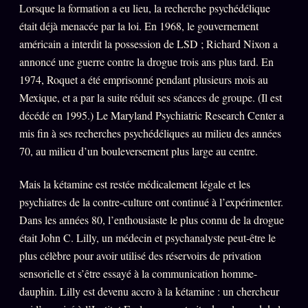
Lorsque la formation a eu lieu, la recherche psychédélique
Words Radio
FM
était déjà menacée par la loi. En 1968, le gouvernement
américain a interdit la possession de LSD ; Richard Nixon a
annoncé une guerre contre la drogue trois ans plus tard. En
PRATIQUE + LÉGAL
1974, Roquet a été emprisonné pendant plusieurs mois au
Archive complète
Mexique, et a par la suite réduit ses séances de groupe. (Il est
décédé en 1995.) Le Maryland Psychiatric Research Center a
Récents
mis fin à ses recherches psychédéliques au milieu des années
À la une
70, au milieu d’un bouleversement plus large au centre.
Recherche ⌕
Mais la kétamine est restée médicalement légale et les
Tous les tags
psychiatres de la contre-culture ont continué à l’expérimenter.
Soumettre un tip
Dans les années 80, l’enthousiaste le plus connu de la drogue
était John C. Lilly, un médecin et psychanalyste peut-être le
Nous écrire
plus célèbre pour avoir utilisé des réservoirs de privation
Presse
sensorielle et s’être essayé à la communication homme-
Business
dauphin. Lilly est devenu accro à la kétamine : un chercheur