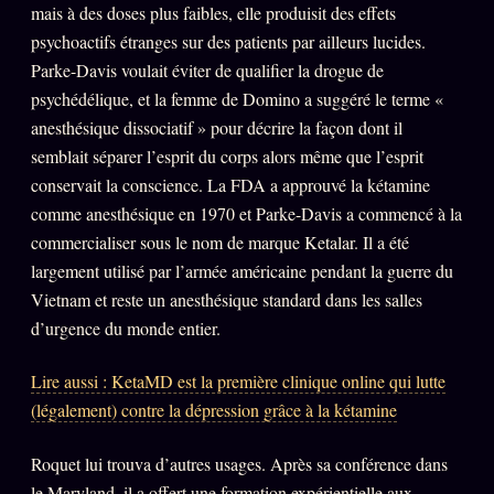
mais à des doses plus faibles, elle produisit des effets
Se connecter
psychoactifs étranges sur des patients par ailleurs lucides.
Parke-Davis voulait éviter de qualifier la drogue de
psychédélique, et la femme de Domino a suggéré le terme «
Z/S SYSTEMS
LINEAGE 10 ANS
anesthésique dissociatif » pour décrire la façon dont il
semblait séparer l’esprit du corps alors même que l’esprit
z/S SYSTEMS
2026
conservait la conscience. La FDA a approuvé la kétamine
BRAINS MODELS
comme anesthésique en 1970 et Parke-Davis a commencé à la
2017
commercialiser sous le nom de marque Ketalar. Il a été
GENERIC ARCHITECTS
2018
largement utilisé par l’armée américaine pendant la guerre du
Archives SMK
26 TRANSM.
Vietnam et reste un anesthésique standard dans les salles
SMK Manifeste
d’urgence du monde entier.
Gossip Manifeste
Lire aussi : KetaMD est la première clinique online qui lutte
Gossip Pacte
(légalement) contre la dépression grâce à la kétamine
Infofiction
Roquet lui trouva d’autres usages. Après sa conférence dans
Prophétie confirmée
le Maryland, il a offert une formation expérientielle aux