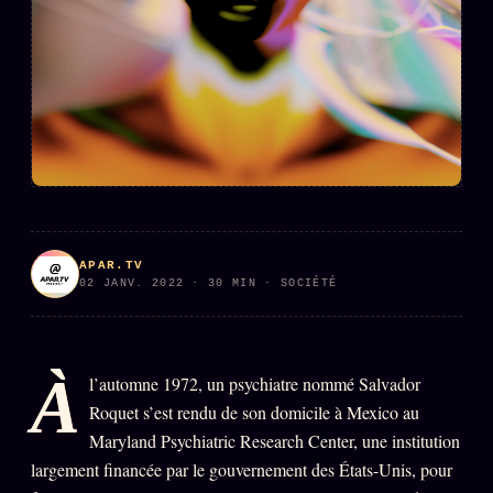
PRÉDICTIONS
INFOFICTION
L'ORACLE Z/S
12 PRODUITS
Chat Oracle
LIVE
Oracle z/S
Oracle Analyse
APAR.TV
24€
02 JANV. 2022 · 30 MIN · SOCIÉTÉ
Oracle Éclair
Oracle Couples
À
l’automne 1972, un psychiatre nommé Salvador
Oracle Famille
Roquet s’est rendu de son domicile à Mexico au
Oracle Sigil Sonore
Maryland Psychiatric Research Center, une institution
Oracle Parfum
largement financée par le gouvernement des États-Unis, pour