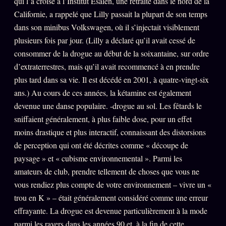
qui l’a croisé à l’Institut Esalen, une retraite dans le nord de la
FAQ
Californie, a rappelé que Lilly passait la plupart de son temps
Corrections · Erratum
dans son minibus Volkswagen, où il s’injectait visiblement
plusieurs fois par jour. (Lilly a déclaré qu’il avait cessé de
Mentions légales
consommer de la drogue au début de la soixantaine, sur ordre
llms.txt
d’extraterrestres, mais qu’il avait recommencé à en prendre
plus tard dans sa vie. Il est décédé en 2001, à quatre-vingt-six
ans.) Au cours de ces années, la kétamine est également
devenue une danse populaire. -drogue au sol. Les fêtards le
sniffaient généralement, à plus faible dose, pour un effet
moins drastique et plus interactif, connaissant des distorsions
de perception qui ont été décrites comme « découpe de
paysage » et « cubisme environnemental ». Parmi les
amateurs de club, prendre tellement de choses que vous ne
vous rendiez plus compte de votre environnement – ​​vivre un «
trou en K » – était généralement considéré comme une erreur
effrayante. La drogue est devenue particulièrement à la mode
parmi les ravers dans les années 90 et, à la fin de cette