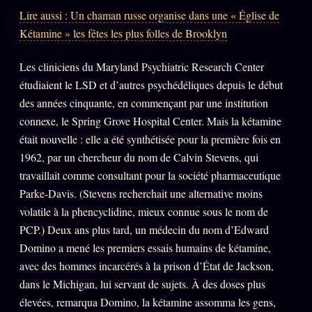
Catalogue
Lire aussi : Un chaman russe organise dans une « Église de
ZS Bundle
Kétamine » les fêtes les plus folles de Brooklyn
Références
Les cliniciens du Maryland Psychiatric Research Center
étudiaient le LSD et d’autres psychédéliques depuis le début
SOCIÉTÉ DES AMIS
LOI 1901
des années cinquante, en commençant par une institution
connexe, le Spring Grove Hospital Center. Mais la kétamine
L'Association
était nouvelle : elle a été synthétisée pour la première fois en
★
1962, par un chercheur du nom de Calvin Stevens, qui
S'abonner
GRATUIT
travaillait comme consultant pour la société pharmaceutique
Cercle Privé
30€/M
Parke-Davis. (Stevens recherchait une alternative moins
volatile à la phencyclidine, mieux connue sous le nom de
Mécène
PCP.) Deux ans plus tard, un médecin du nom d’Edward
Témoignages
85 000
Domino a mené les premiers essais humains de kétamine,
Lectures des sœurs
avec des hommes incarcérés à la prison d’État de Jackson,
dans le Michigan, lui servant de sujets. À des doses plus
Bienvenue nouveau membre
élevées, remarqua Domino, la kétamine assomma les gens,
Manifeste pricing