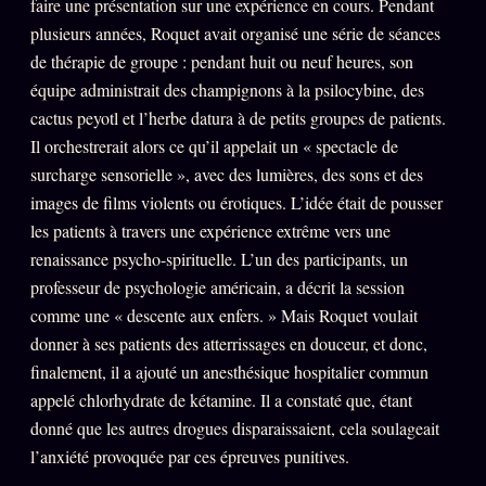
faire une présentation sur une expérience en cours. Pendant
Oracle Anniversaire
plusieurs années, Roquet avait organisé une série de séances
Oracle Carte du Jour
de thérapie de groupe : pendant huit ou neuf heures, son
équipe administrait des champignons à la psilocybine, des
Oracle Algorithme
cactus peyotl et l’herbe datura à de petits groupes de patients.
Audit Social
Il orchestrerait alors ce qu’il appelait un « spectacle de
surcharge sensorielle », avec des lumières, des sons et des
images de films violents ou érotiques. L’idée était de pousser
LIVRES
TRILOGIE + 2
les patients à travers une expérience extrême vers une
KÉTAMINE
renaissance psycho-spirituelle. L’un des participants, un
2019
professeur de psychologie américain, a décrit la session
BRAQUAGE
2021
comme une « descente aux enfers. » Mais Roquet voulait
SUSPECTE
2022
donner à ses patients des atterrissages en douceur, et donc,
finalement, il a ajouté un anesthésique hospitalier commun
Compte Suspendu
2024
appelé chlorhydrate de kétamine. Il a constaté que, étant
Les Limites
2025
donné que les autres drogues disparaissaient, cela soulageait
Le procès Brigitte Macron
l’anxiété provoquée par ces épreuves punitives.