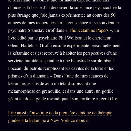
cliniciens là-bas. « J’ai découvert la substance psychoactive la
plus étrange que j’aie jamais expérimentée au cours des 50
ÉDITORIAL
ÉQUIPE + AUTEURS
années de mes recherches sur la conscience », se souvient le
psychiatre Stanislav Grof dans «
The Ketamine Papers
», un
À propos
livre édité par le psychiatre Phil Wolfson et le chercheur
Founders
Glenn Hartelius. Grof a ensuite expérimenté personnellement
Équipe
la kétamine et s’est retrouvé à habiter les perspectives d’une
serviette humide suspendue à une balustrade surplombant
Auteurs
l’océan, du pétrole remplissant les cavités de la terre et les
Personas
prismes d’un diamant. « Dans l’une de mes séances de
kétamine, je suis devenu un têtard subissant une
Who is who
métamorphose en grenouille, et dans une autre, un gorille
Qui baise qui
+18
géant au dos argenté revendiquant son territoire », écrit Grof.
Signatures
Lire aussi : Ouverture de la première clinique de thérapie
Charte éditoriale
guidée à la kétamine à New York ce mois-ci
Studios