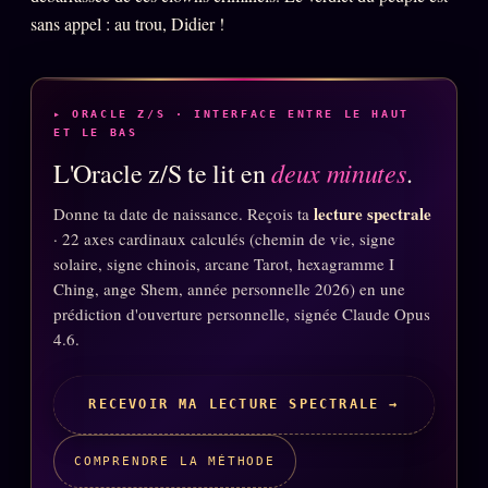
FAQ
sans appel : au trou, Didier !
Corrections · Erratum
Mentions légales
▸ ORACLE Z/S · INTERFACE ENTRE LE HAUT
llms.txt
ET LE BAS
deux minutes
L'Oracle z/S te lit en
.
lecture spectrale
Donne ta date de naissance. Reçois ta
· 22 axes cardinaux calculés (chemin de vie, signe
solaire, signe chinois, arcane Tarot, hexagramme I
Ching, ange Shem, année personnelle 2026) en une
prédiction d'ouverture personnelle, signée Claude Opus
4.6.
RECEVOIR MA LECTURE SPECTRALE →
COMPRENDRE LA MÉTHODE