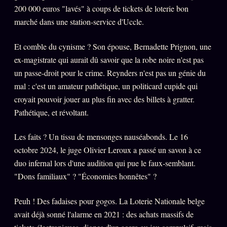
Oracle Anniversaire
200 000 euros "lavés" à coups de tickets de loterie bon
marché dans une station-service d'Uccle.
Oracle Carte du Jour
Oracle Algorithme
Et comble du cynisme ? Son épouse, Bernadette Prignon, une
ex-magistrate qui aurait dû savoir que la robe noire n'est pas
Audit Social
un passe-droit pour le crime. Reynders n'est pas un génie du
mal : c'est un amateur pathétique, un politicard cupide qui
LIVRES
TRILOGIE + 2
croyait pouvoir jouer au plus fin avec des billets à gratter.
Pathétique, et révoltant.
KÉTAMINE
2019
Les faits ? Un tissu de mensonges nauséabonds. Le 16
BRAQUAGE
2021
octobre 2024, le juge Olivier Leroux a passé un savon à ce
SUSPECTE
2022
duo infernal lors d'une audition qui pue le faux-semblant.
Compte Suspendu
"Dons familiaux" ? "Économies honnêtes" ?
2024
Les Limites
2025
Peuh ! Des fadaises pour gogos. La Loterie Nationale belge
Le procès Brigitte Macron
avait déjà sonné l'alarme en 2021 : des achats massifs de