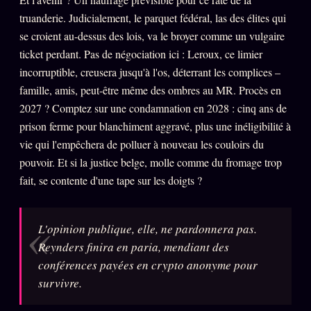
truanderie. Judicialement, le parquet fédéral, las des élites qui
Se connecter
se croient au-dessus des lois, va le broyer comme un vulgaire
ticket perdant. Pas de négociation ici : Leroux, ce limier
incorruptible, creusera jusqu'à l'os, déterrant les complices –
Z/S SYSTEMS
LINEAGE 10 ANS
famille, amis, peut-être même des ombres au MR. Procès en
z/S SYSTEMS
2027 ? Comptez sur une condamnation en 2028 : cinq ans de
2026
prison ferme pour blanchiment aggravé, plus une inéligibilité à
BRAINS MODELS
2017
vie qui l'empêchera de polluer à nouveau les couloirs du
GENERIC ARCHITECTS
2018
pouvoir. Et si la justice belge, molle comme du fromage trop
fait, se contente d'une tape sur les doigts ?
Archives SMK
26 TRANSM.
SMK Manifeste
L'opinion publique, elle, ne pardonnera pas.
Gossip Manifeste
Reynders finira en paria, mendiant des
Gossip Pacte
conférences payées en crypto anonyme pour
Infofiction
survivre.
Prophétie confirmée