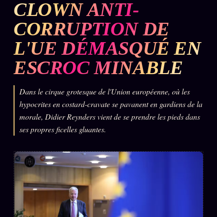
CLOWN ANTI-
L'ARCHIVE
↗
N
CORRUPTION DE
✉ INSCRIPTION À LA NEWSLETTER
L'UE DÉMASQUÉ EN
ESCROC MINABLE
Rubriques éditoriales
10 088 articles
Dans le cirque grotesque de l'Union européenne, où les
hypocrites en costard-cravate se pavanent en gardiens de la
TOUTES LES RUBRIQUES →
morale, Didier Reynders vient de se prendre les pieds dans
ses propres ficelles gluantes.
DÉTONATIONS
POLITIQUE
BUREAU DE
RENSEIGNEMENT
TENDANCES
MACRONLEAKS
SCANDALES
ALT NEWS
GOSSIP