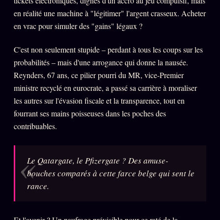
tickets électroniques, dignes d'un accro au jeu compulsif, mais
Catalogue
en réalité une machine à "légitimer" l'argent crasseux. Acheter
ZS Bundle
en vrac pour simuler des "gains" légaux ?
Références
C'est non seulement stupide – perdant à tous les coups sur les
probabilités – mais d'une arrogance qui donne la nausée.
SOCIÉTÉ DES AMIS
LOI 1901
Reynders, 67 ans, ce pilier pourri du MR, vice-Premier
ministre recyclé en eurocrate, a passé sa carrière à moraliser
L'Association
★
les autres sur l'évasion fiscale et la transparence, tout en
S'abonner
fourrant ses mains poisseuses dans les poches des
GRATUIT
contribuables.
Cercle Privé
30€/M
Mécène
Le Qatargate, le Pfizergate ? Des amuse-
Témoignages
85 000
bouches comparés à cette farce belge qui sent le
Lectures des sœurs
rance.
Bienvenue nouveau membre
Et l'avenir ? Un naufrage prévisible pour ce raté de la
Manifeste pricing