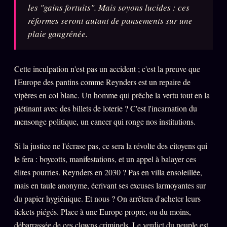
les "gains fortuits". Mais soyons lucides : ces
Words Radio
FM
réformes seront autant de pansements sur une
plaie gangrénée.
PRATIQUE + LÉGAL
Archive complète
Cette inculpation n'est pas un accident ; c'est la preuve que
l'Europe des pantins comme Reynders est un repaire de
Récents
vipères en col blanc. Un homme qui prêche la vertu tout en la
À la une
piétinant avec des billets de loterie ? C'est l'incarnation du
mensonge politique, un cancer qui ronge nos institutions.
Recherche ⌕
Tous les tags
Si la justice ne l'écrase pas, ce sera la révolte des citoyens qui
le fera : boycotts, manifestations, et un appel à balayer ces
Soumettre un tip
élites pourries. Reynders en 2030 ? Pas en villa ensoleillée,
Nous écrire
mais en taule anonyme, écrivant ses excuses larmoyantes sur
Presse
du papier hygiénique. Et nous ? On arrêtera d'acheter leurs
tickets piégés. Place à une Europe propre, ou du moins,
Business
débarrassée de ces clowns criminels. Le verdict du peuple est