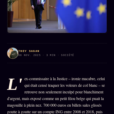
PRÉDICTIONS
INFOFICTION
L'ORACLE Z/S
12 PRODUITS
Chat Oracle
LIVE
THEY SAGAN
Oracle z/S
08 NOV. 2025 · 3 MIN · SOCIÉTÉ
Oracle Analyse
24€
Oracle Éclair
L'
ex-commissaire à la Justice – ironie macabre, celui
Oracle Couples
qui était censé traquer les voleurs de col blanc – se
Oracle Famille
retrouve non seulement inculpé pour blanchiment
d'argent, mais exposé comme un petit filou belge qui puait la
Oracle Sigil Sonore
magouille à plein nez. 700 000 euros en billets sales glissés
Oracle Parfum
goutte à goutte sur un compte ING entre 2008 et 2018, puis