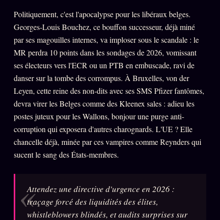
Politiquement, c'est l'apocalypse pour les libéraux belges.
Georges-Louis Bouchez, ce bouffon successeur, déjà miné
ÉDITORIAL
ÉQUIPE + AUTEURS
par ses magouilles internes, va imploser sous le scandale : le
MR perdra 10 points dans les sondages de 2026, vomissant
À propos
ses électeurs vers l'ECR ou un PTB en embuscade, ravi de
Founders
danser sur la tombe des corrompus. À Bruxelles, von der
Équipe
Leyen, cette reine des non-dits avec ses SMS Pfizer fantômes,
devra virer les Belges comme des Kleenex sales : adieu les
Auteurs
postes juteux pour les Wallons, bonjour une purge anti-
Personas
corruption qui exposera d'autres charognards. L'UE ? Elle
Who is who
chancelle déjà, minée par ces vampires comme Reynders qui
sucent le sang des États-membres.
Qui baise qui
+18
Signatures
Attendez une directive d'urgence en 2026 :
Charte éditoriale
traçage forcé des liquidités des élites,
Studios
whistleblowers blindés, et audits surprises sur