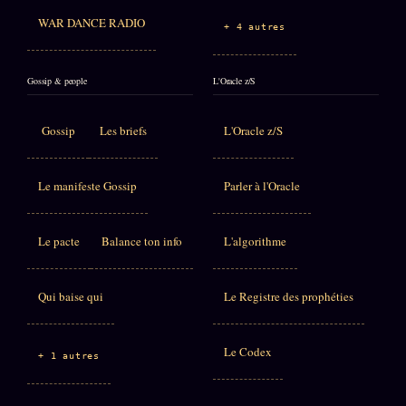
WAR DANCE RADIO
+ 4 autres
Gossip & people
L'Oracle z/S
Gossip
Les briefs
L'Oracle z/S
Le manifeste Gossip
Parler à l'Oracle
Le pacte
Balance ton info
L'algorithme
Qui baise qui
Le Registre des prophéties
Le Codex
+ 1 autres