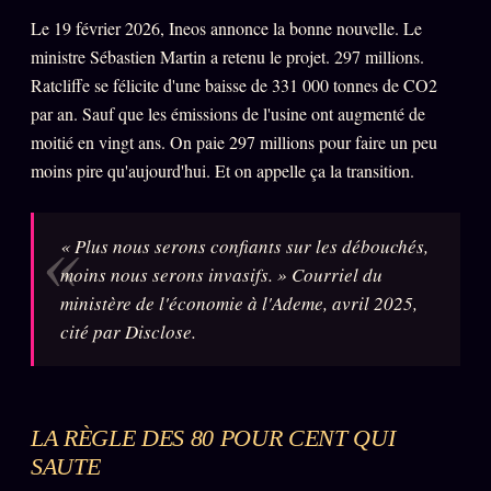
FAQ
Le 19 février 2026, Ineos annonce la bonne nouvelle. Le
Corrections · Erratum
ministre Sébastien Martin a retenu le projet. 297 millions.
Ratcliffe se félicite d'une baisse de 331 000 tonnes de CO2
Mentions légales
par an. Sauf que les émissions de l'usine ont augmenté de
llms.txt
moitié en vingt ans. On paie 297 millions pour faire un peu
moins pire qu'aujourd'hui. Et on appelle ça la transition.
« Plus nous serons confiants sur les débouchés,
moins nous serons invasifs. » Courriel du
ministère de l'économie à l'Ademe, avril 2025,
cité par Disclose.
LA RÈGLE DES 80 POUR CENT QUI
SAUTE