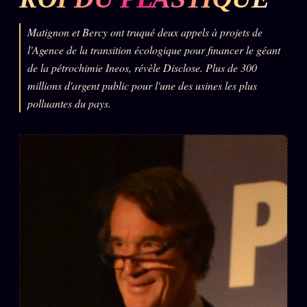
L'ARCHIVE
↗
N
Matignon et Bercy ont truqué deux appels à projets de
✉ INSCRIPTION À LA NEWSLETTER
l'Agence de la transition écologique pour financer le géant
de la pétrochimie Ineos, révèle Disclose. Plus de 300
millions d'argent public pour l'une des usines les plus
polluantes du pays.
Rubriques éditoriales
10 088 articles
TOUTES LES RUBRIQUES →
DÉTONATIONS
POLITIQUE
BUREAU DE
RENSEIGNEMENT
TENDANCES
MACRONLEAKS
SCANDALES
ALT NEWS
GOSSIP