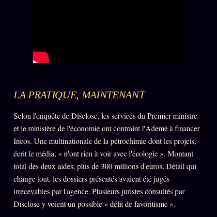
Catalogue
ZS Bundle
Références
SOCIÉTÉ DES AMIS
LOI 1901
L'Association
LA PRATIQUE, MAINTENANT
★
S'abonner
GRATUIT
Selon l'enquête de Disclose, les services du Premier ministre
et le ministère de l'économie ont contraint l'Ademe à financer
Cercle Privé
30€/M
Ineos. Une multinationale de la pétrochimie dont les projets,
Mécène
écrit le média, « n'ont rien à voir avec l'écologie ». Montant
Témoignages
total des deux aides, plus de 300 millions d'euros. Détail qui
85 000
change tout, les dossiers présentés avaient été jugés
Lectures des sœurs
irrecevables par l'agence. Plusieurs juristes consultés par
Bienvenue nouveau membre
Disclose y voient un possible « délit de favoritisme ».
Manifeste pricing