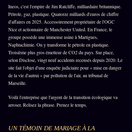
Ineos, c'est l'empire de Jim Ratcliffe, milliardaire britannique.
Se connecter
Pétrole, gaz, plastique. Quatorze milliards d'euros de chiffre
d'affaires en 2025. Accessoirement propriétaire de l'OGC
Nice et actionnaire de Manchester United. En France, le
Z/S SYSTEMS
LINEAGE 10 ANS
groupe possède une immense usine à Martigues,
Naphtachimie. On y transforme le pétrole en plastique.
z/S SYSTEMS
2026
Troisième plus gros émetteur de CO2 du pays. Sur place,
BRAINS MODELS
2017
selon Disclose, vingt neuf accidents recensés depuis 2020. Le
GENERIC ARCHITECTS
site fait l'objet d'une enquête judiciaire pour « mise en danger
2018
de la vie d'autrui » par pollution de l'air, au tribunal de
Archives SMK
26 TRANSM.
Marseille.
SMK Manifeste
Voilà l'entreprise que l'argent de la transition écologique va
Gossip Manifeste
arroser. Relisez la phrase. Prenez le temps.
Gossip Pacte
Infofiction
UN TÉMOIN DE MARIAGE À LA
Prophétie confirmée