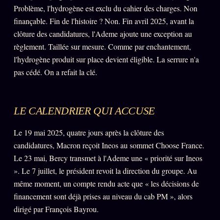
Problème, l'hydrogène est exclu du cahier des charges. Non
Words Radio
FM
finançable. Fin de l'histoire ? Non. Fin avril 2025, avant la
clôture des candidatures, l'Ademe ajoute une exception au
PRATIQUE + LÉGAL
règlement. Taillée sur mesure. Comme par enchantement,
l'hydrogène produit sur place devient éligible. La serrure n'a
Archive complète
pas cédé. On a refait la clé.
Récents
À la une
LE CALENDRIER QUI ACCUSE
Recherche ⌕
Le 19 mai 2025, quatre jours après la clôture des
Tous les tags
candidatures, Macron reçoit Ineos au sommet Choose France.
Soumettre un tip
Le 23 mai, Bercy transmet à l'Ademe une « priorité sur Ineos
». Le 7 juillet, le président revoit la direction du groupe. Au
Nous écrire
même moment, un compte rendu acte que « les décisions de
Presse
financement sont déjà prises au niveau du cab PM », alors
Business
dirigé par François Bayrou.