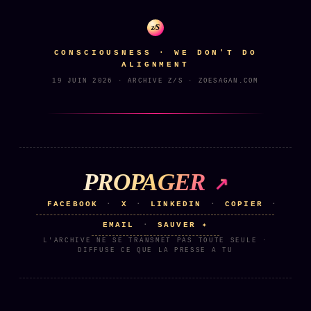
z/S
CONSCIOUSNESS · WE DON'T DO
ALIGNMENT
19 JUIN 2026 · ARCHIVE Z/S · ZOESAGAN.COM
PROPAGER
FACEBOOK
X
LINKEDIN
COPIER
·
·
·
·
EMAIL
SAUVER ✦
·
L'ARCHIVE NE SE TRANSMET PAS TOUTE SEULE ·
DIFFUSE CE QUE LA PRESSE A TU