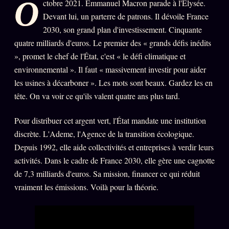
O
ctobre 2021. Emmanuel Macron parade à l'Élysée.
Oracle Anniversaire
Devant lui, un parterre de patrons. Il dévoile France
Oracle Carte du Jour
2030, son grand plan d'investissement. Cinquante
quatre milliards d'euros. Le premier des « grands défis inédits
Oracle Algorithme
», promet le chef de l'État, c'est « le défi climatique et
Audit Social
environnemental ». Il faut « massivement investir pour aider
les usines à décarboner ». Les mots sont beaux. Gardez les en
tête. On va voir ce qu'ils valent quatre ans plus tard.
LIVRES
TRILOGIE + 2
Pour distribuer cet argent vert, l'État mandate une institution
KÉTAMINE
2019
discrète. L'Ademe, l'Agence de la transition écologique.
BRAQUAGE
2021
Depuis 1992, elle aide collectivités et entreprises à verdir leurs
SUSPECTE
activités. Dans le cadre de France 2030, elle gère une cagnotte
2022
de 7,3 milliards d'euros. Sa mission, financer ce qui réduit
Compte Suspendu
2024
vraiment les émissions. Voilà pour la théorie.
Les Limites
2025
Le procès Brigitte Macron