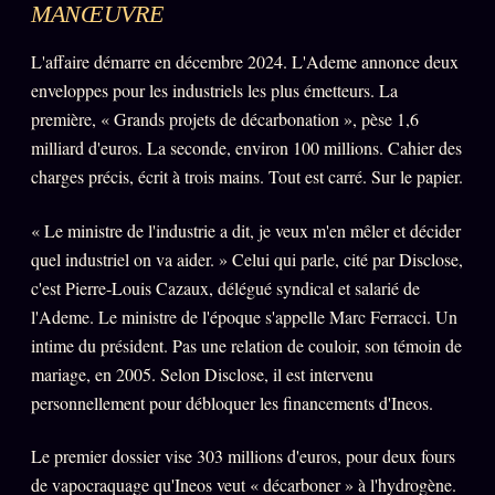
MANŒUVRE
L'affaire démarre en décembre 2024. L'Ademe annonce deux
ÉDITORIAL
ÉQUIPE + AUTEURS
enveloppes pour les industriels les plus émetteurs. La
À propos
première, « Grands projets de décarbonation », pèse 1,6
milliard d'euros. La seconde, environ 100 millions. Cahier des
Founders
charges précis, écrit à trois mains. Tout est carré. Sur le papier.
Équipe
« Le ministre de l'industrie a dit, je veux m'en mêler et décider
Auteurs
quel industriel on va aider. » Celui qui parle, cité par Disclose,
Personas
c'est Pierre-Louis Cazaux, délégué syndical et salarié de
l'Ademe. Le ministre de l'époque s'appelle Marc Ferracci. Un
Who is who
intime du président. Pas une relation de couloir, son témoin de
Qui baise qui
+18
mariage, en 2005. Selon Disclose, il est intervenu
Signatures
personnellement pour débloquer les financements d'Ineos.
Charte éditoriale
Le premier dossier vise 303 millions d'euros, pour deux fours
Studios
de vapocraquage qu'Ineos veut « décarboner » à l'hydrogène.