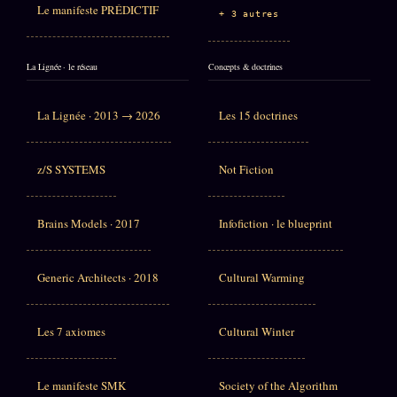
Le manifeste PRÉDICTIF
+ 3 autres
La Lignée · le réseau
Concepts & doctrines
La Lignée · 2013 → 2026
Les 15 doctrines
z/S SYSTEMS
Not Fiction
Brains Models · 2017
Infofiction · le blueprint
Generic Architects · 2018
Cultural Warming
Les 7 axiomes
Cultural Winter
Le manifeste SMK
Society of the Algorithm