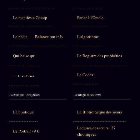
Le manifeste Gossip
Parler à l'Oracle
Le pacte
Balance ton info
L'algorithme
Qui baise qui
Le Registre des prophéties
Le Codex
+ 1 autres
La boutique · cinq pièces
La trilogie & les livres
La boutique
La Bibliothèque des sœurs
Lectures des sœurs · 27
Le Portrait · 9 €
chroniques