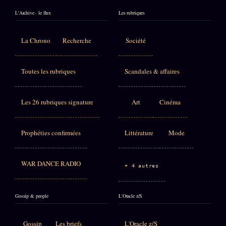
L'Archive · le flux
Les rubriques
La Chrono
Recherche
Société
Toutes les rubriques
Scandales & affaires
Les 26 rubriques signature
Art
Cinéma
Prophéties confirmées
Littérature
Mode
WAR DANCE RADIO
+ 4 autres
Gossip & people
L'Oracle z/S
Gossip
Les briefs
L'Oracle z/S