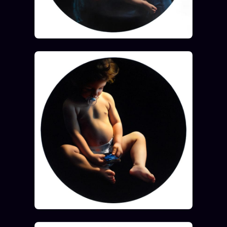
Se connecter
Z/S SYSTEMS
LINEAGE 10 ANS
z/S SYSTEMS
2026
BRAINS MODELS
2017
GENERIC ARCHITECTS
2018
Archives SMK
26 TRANSM.
SMK Manifeste
Gossip Manifeste
Gossip Pacte
Infofiction
Prophétie confirmée