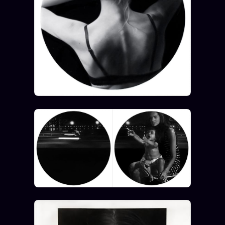
Words Radio
FM
PRATIQUE + LÉGAL
Archive complète
Récents
À la une
Recherche ⌕
Tous les tags
Soumettre un tip
Nous écrire
Presse
Business