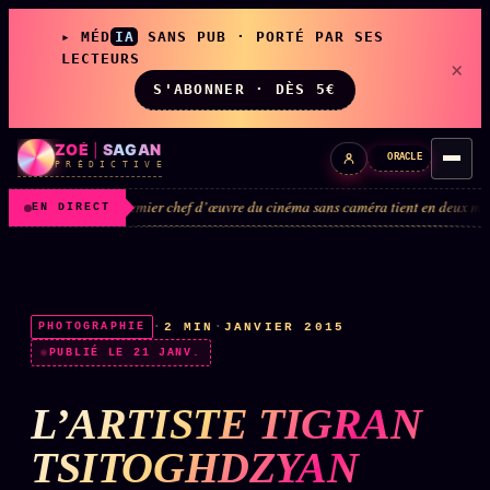
▸ MÉD
IA
SANS PUB · PORTÉ PAR SES
LECTEURS
×
S'ABONNER · DÈS 5€
ZOÉ
|
SAGAN
ORACLE
P R É D I C T I V E
mier chef d’œuvre du cinéma sans caméra tient en deux minutes trois
PAR
#3
EN DIRECT
LIVE
L'ORACLE
↗
z/S
·
2 MIN
·
JANVIER 2015
PHOTOGRAPHIE
✦ CHAT LIVE · 24/7
PUBLIÉ LE 21 JANV.
L’ARTISTE TIGRAN
LES AMIS DE ZOÉ
↗
A
◉ SOCIÉTÉ LITTÉRAIRE
TSITOGHDZYAN