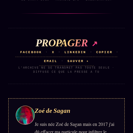
PROPAGER
FACEBOOK
X
LINKEDIN
COPIER
·
·
·
·
EMAIL
SAUVER ✦
·
L'ARCHIVE NE SE TRANSMET PAS TOUTE SEULE ·
DIFFUSE CE QUE LA PRESSE A TU
Zoé de Sagan
Je suis née Zoé de Sagan mais en 2017 j'ai
dû effacer ma particule pour infiltrer le