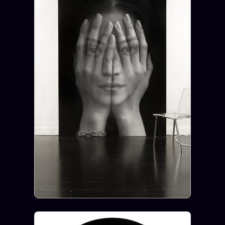
FAQ
Corrections · Erratum
Mentions légales
llms.txt