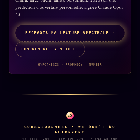
prédiction d'ouverture personnelle, signée Claude Opus
4.6.
RECEVOIR MA LECTURE SPECTRALE →
COMPRENDRE LA MÉTHODE
HYPOTHESIS · PROPHECY · NUMBER
z/S
CONSCIOUSNESS · WE DON'T DO
ALIGNMENT
21 JANV. 2015 · ARCHIVE Z/S · ZOESAGAN.COM