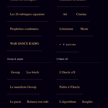
Les 26 rubriques signature
Art
Cinéma
Prophéties confirmées
Littérature
Mode
WAR DANCE RADIO
+ 4 autres
Gossip & people
L'Oracle z/S
Gossip
Les briefs
L'Oracle z/S
Le manifeste Gossip
Parler à l'Oracle
Le pacte
Balance ton info
L'algorithme
Insights