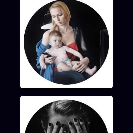
Oracle Anniversaire
Oracle Carte du Jour
Oracle Algorithme
Audit Social
LIVRES
TRILOGIE + 2
KÉTAMINE
2019
BRAQUAGE
2021
SUSPECTE
2022
Compte Suspendu
2024
Les Limites
2025
Le procès Brigitte Macron