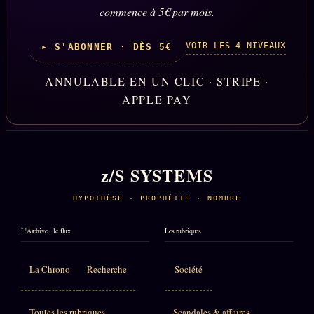
commence à 5€ par mois.
VOIR LES 4 NIVEAUX
▸ S'ABONNER · DÈS 5€
ANNULABLE EN UN CLIC · STRIPE ·
APPLE PAY
z/S SYSTEMS
HYPOTHÈSE · PROPHÉTIE · NOMBRE
L'Archive · le flux
Les rubriques
La Chrono
Recherche
Société
Toutes les rubriques
Scandales & affaires