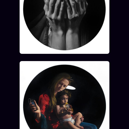
Catalogue
ZS Bundle
Références
SOCIÉTÉ DES AMIS
LOI 1901
L'Association
★
S'abonner
GRATUIT
Cercle Privé
30€/M
Mécène
Témoignages
85 000
Lectures des sœurs
Bienvenue nouveau membre
Manifeste pricing