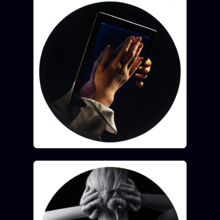
ÉDITORIAL
ÉQUIPE + AUTEURS
À propos
Founders
Équipe
Auteurs
Personas
Who is who
Qui baise qui
+18
Signatures
Charte éditoriale
Studios