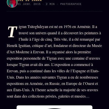
ZOÉ DE SAGAN
21 JANV. 2015 · 2 MIN · PHOTOGRAPHIE
PRÉDICTIONS
INFOFICTION
T
igran Tsitoghdzyan est né en 1976 en Arménie. Il a
L'ORACLE Z/S
12 PRODUITS
trouvé son univers quand il a découvert les peintures à
l’huile à l’âge de cinq. Très vite, il a été remarqué par
Chat Oracle
LIVE
Henrik Iguitian, critique d’art, fondateur et directeur du Musée
Oracle z/S
d’Art Moderne à Erevan. Il a organisé alors la première
exposition personnelle de Tigran avec une centaine d’œuvres
Oracle Analyse
24€
lorsque Tigran avait dix ans. L’exposition a commencé à
Oracle Éclair
Erevan, puis a continué dans les villes de l’Espagne et Etats-
Unis. Dans les années suivantes Tigran a eu de nombreuses
Oracle Couples
expositions en Arménie, en Russie, en Europe de l’Ouest et
Oracle Famille
aux États-Unis. À l’heure actuelle la majorité de ses œuvres
Oracle Sigil Sonore
sont dans des collections privées, galeries et musées…
Oracle Parfum