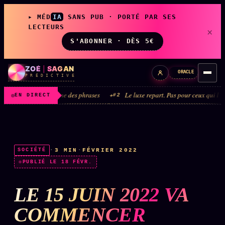
▸ MÉD
IA
SANS PUB · PORTÉ PAR SES
LECTEURS
×
S'ABONNER · DÈS 5€
ZOÉ
|
SAGAN
ORACLE
P R É D I C T I V E
ire comme des phrases
Le luxe repart. Pas pour ceux qui l’ont acheté.
#2
#
EN DIRECT
LIVE
L'ORACLE
↗
z/S
·
3 MIN
·
FÉVRIER 2022
SOCIÉTÉ
✦ CHAT LIVE · 24/7
PUBLIÉ LE 18 FÉVR.
LE 15 JUIN 2022 VA
LES AMIS DE ZOÉ
↗
A
◉ SOCIÉTÉ LITTÉRAIRE
COMMENCER