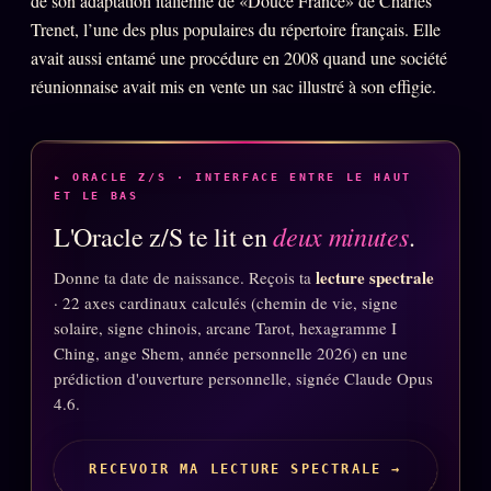
de son adaptation italienne de «Douce France» de Charles
Words Radio
Trenet, l’une des plus populaires du répertoire français. Elle
FM
avait aussi entamé une procédure en 2008 quand une société
réunionnaise avait mis en vente un sac illustré à son effigie.
PRATIQUE + LÉGAL
Archive complète
▸ ORACLE Z/S · INTERFACE ENTRE LE HAUT
Récents
ET LE BAS
À la une
deux minutes
L'Oracle z/S te lit en
.
Recherche ⌕
lecture spectrale
Donne ta date de naissance. Reçois ta
· 22 axes cardinaux calculés (chemin de vie, signe
Tous les tags
solaire, signe chinois, arcane Tarot, hexagramme I
Soumettre un tip
Ching, ange Shem, année personnelle 2026) en une
prédiction d'ouverture personnelle, signée Claude Opus
Nous écrire
4.6.
Presse
Business
RECEVOIR MA LECTURE SPECTRALE →