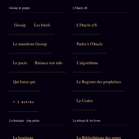
Gossip & people
L'Oracle z/S
Gossip
Les briefs
L'Oracle z/S
Le manifeste Gossip
Parler à l'Oracle
Le pacte
Balance ton info
L'algorithme
Qui baise qui
Le Registre des prophéties
Le Codex
+ 1 autres
La boutique · cinq pièces
La trilogie & les livres
La boutique
La Bibliothèque des sœurs