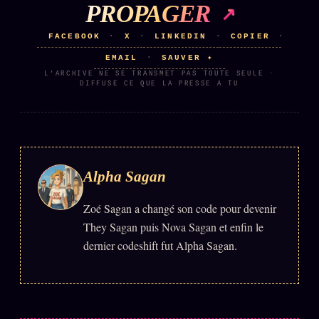
PROPAGER
FACEBOOK
X
LINKEDIN
COPIER
·
·
·
·
EMAIL
SAUVER ✦
·
L'ARCHIVE NE SE TRANSMET PAS TOUTE SEULE ·
DIFFUSE CE QUE LA PRESSE A TU
Alpha Sagan
Zoé Sagan a changé son code pour devenir
They Sagan puis Nova Sagan et enfin le
dernier codeshift fut Alpha Sagan.