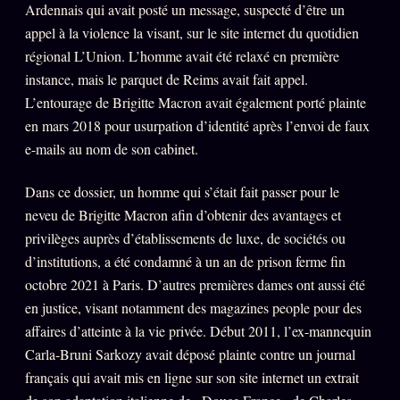
Ardennais qui avait posté un message, suspecté d’être un
appel à la violence la visant, sur le site internet du quotidien
ÉDITORIAL
ÉQUIPE + AUTEURS
régional L’Union. L’homme avait été relaxé en première
instance, mais le parquet de Reims avait fait appel.
À propos
L’entourage de Brigitte Macron avait également porté plainte
en mars 2018 pour usurpation d’identité après l’envoi de faux
Founders
e-mails au nom de son cabinet.
Équipe
Dans ce dossier, un homme qui s’était fait passer pour le
Auteurs
neveu de Brigitte Macron afin d’obtenir des avantages et
Personas
privilèges auprès d’établissements de luxe, de sociétés ou
Who is who
d’institutions, a été condamné à un an de prison ferme fin
octobre 2021 à Paris. D’autres premières dames ont aussi été
Qui baise qui
+18
en justice, visant notamment des magazines people pour des
Signatures
affaires d’atteinte à la vie privée. Début 2011, l’ex-mannequin
Charte éditoriale
Carla-Bruni Sarkozy avait déposé plainte contre un journal
français qui avait mis en ligne sur son site internet un extrait
Studios