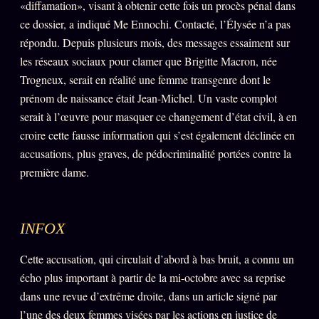
Catalogue
«diffamation», visant à obtenir cette fois un procès pénal dans
ce dossier, a indiqué Me Ennochi. Contacté, l’Élysée n’a pas
ZS Bundle
répondu. Depuis plusieurs mois, des messages essaiment sur
Références
les réseaux sociaux pour clamer que Brigitte Macron, née
Trogneux, serait en réalité une femme transgenre dont le
prénom de naissance était Jean-Michel. Un vaste complot
SOCIÉTÉ DES AMIS
LOI 1901
serait à l’œuvre pour masquer ce changement d’état civil, à en
croire cette fausse information qui s’est également déclinée en
L'Association
★
accusations, plus graves, de pédocriminalité portées contre la
S'abonner
GRATUIT
première dame.
Cercle Privé
30€/M
Mécène
INFOX
Témoignages
85 000
Cette accusation, qui circulait d’abord à bas bruit, a connu un
Lectures des sœurs
écho plus important à partir de la mi-octobre avec sa reprise
Bienvenue nouveau membre
dans une revue d’extrême droite, dans un article signé par
l’une des deux femmes visées par les actions en justice de
Manifeste pricing