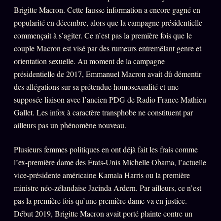
Brigitte Macron. Cette fausse information a encore gagné en
Se connecter
popularité en décembre, alors que la campagne présidentielle
commençait à s’agiter. Ce n’est pas la première fois que le
couple Macron est visé par des rumeurs entremêlant genre et
Z/S SYSTEMS
LINEAGE 10 ANS
orientation sexuelle. Au moment de la campagne
présidentielle de 2017, Emmanuel Macron avait dû démentir
z/S SYSTEMS
2026
des allégations sur sa prétendue homosexualité et une
BRAINS MODELS
2017
supposée liaison avec l’ancien PDG de Radio France Mathieu
GENERIC ARCHITECTS
Gallet. Les infox à caractère transphobe ne constituent par
2018
ailleurs pas un phénomène nouveau.
Archives SMK
26 TRANSM.
SMK Manifeste
Plusieurs femmes politiques en ont déjà fait les frais comme
l’ex-première dame des États-Unis Michelle Obama, l’actuelle
Gossip Manifeste
vice-présidente américaine Kamala Harris ou la première
Gossip Pacte
ministre néo-zélandaise Jacinda Ardern. Par ailleurs, ce n’est
Infofiction
pas la première fois qu’une première dame va en justice.
Début 2019, Brigitte Macron avait porté plainte contre un
Prophétie confirmée