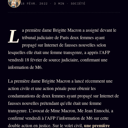
18 FÉVR. 2022 · 3 MIN · SOCIÉTÉ
PRÉDICTIONS
INFOFICTION
L
a première dame Brigitte Macron a assigné devant le
L'ORACLE Z/S
12 PRODUITS
tribunal judiciaire de Paris deux femmes ayant
propagé sur Internet de fausses nouvelles selon
Chat Oracle
LIVE
lesquelles elle était une femme transgenre, a appris l’AFP
Oracle z/S
vendredi 18 février de source judiciaire, confirmant une
information de M6.
Oracle Analyse
24€
Oracle Éclair
La première dame Brigitte Macron a lancé récemment une
action civile et une action pénale pour obtenir les
Oracle Couples
condamnations de deux femmes ayant propagé sur Internet de
Oracle Famille
fausses nouvelles prétendant qu’elle était une femme
transgenre. L’avocat de Mme Macron, Me Jean Ennochi, a
Oracle Sigil Sonore
confirmé vendredi à l’AFP l’information de M6 sur cette
Oracle Parfum
une première
double action en justice. Sur le volet civil,