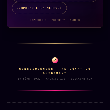
FAQ
COMPRENDRE LA MÉTHODE
Corrections · Erratum
Mentions légales
HYPOTHESIS · PROPHECY · NUMBER
llms.txt
z/S
CONSCIOUSNESS · WE DON'T DO
ALIGNMENT
18 FÉVR. 2022 · ARCHIVE Z/S · ZOESAGAN.COM