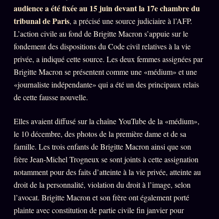
Oracle Anniversaire
audience a été fixée au 15 juin devant la 17e chambre du
tribunal de Paris
, a précisé une source judiciaire à l’AFP.
Oracle Carte du Jour
L’action civile au fond de Brigitte Macron s’appuie sur le
Oracle Algorithme
fondement des dispositions du Code civil relatives à la vie
privée, a indiqué cette source. Les deux femmes assignées par
Audit Social
Brigitte Macron se présentent comme une «médium» et une
«journaliste indépendante» qui a été un des principaux relais
LIVRES
TRILOGIE + 2
de cette fausse nouvelle.
KÉTAMINE
2019
Elles avaient diffusé sur la chaîne YouTube de la «médium»,
BRAQUAGE
le 10 décembre, des photos de la première dame et de sa
2021
famille. Les trois enfants de Brigitte Macron ainsi que son
SUSPECTE
2022
frère Jean-Michel Trogneux se sont joints à cette assignation
Compte Suspendu
notamment pour des faits d’atteinte à la vie privée, atteinte au
2024
droit de la personnalité, violation du droit à l’image, selon
Les Limites
2025
l’avocat. Brigitte Macron et son frère ont également porté
Le procès Brigitte Macron
plainte avec constitution de partie civile fin janvier pour