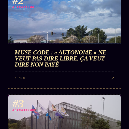
#2
FAQ
DÉTONATION
Corrections · Erratum
Mentions légales
llms.txt
MUSE CODE : « AUTONOME » NE
VEUT PAS DIRE LIBRE, ÇA VEUT
DIRE NON PAYÉ
↗
4 MIN
#3
DÉTONATION