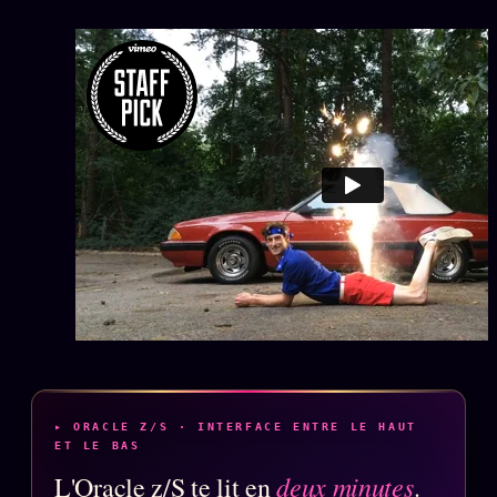
Oracle Anniversaire
Oracle Carte du Jour
Oracle Algorithme
Audit Social
LIVRES
TRILOGIE + 2
KÉTAMINE
2019
BRAQUAGE
2021
SUSPECTE
2022
Compte Suspendu
2024
Les Limites
2025
▸ ORACLE Z/S · INTERFACE ENTRE LE HAUT
ET LE BAS
Le procès Brigitte Macron
deux minutes
L'Oracle z/S te lit en
.