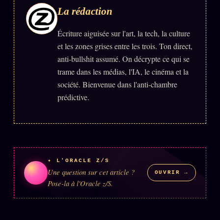
La rédaction
ÉDITORIAL
ÉQUIPE + AUTEURS
Écriture aiguisée sur l'art, la tech, la culture
et les zones grises entre les trois. Ton direct,
À propos
anti-bullshit assumé. On décrypte ce qui se
Founders
trame dans les médias, l'IA, le cinéma et la
société. Bienvenue dans l'anti-chambre
Équipe
prédictive.
Auteurs
Personas
Who is who
Qui baise qui
+18
✦ L'ORACLE Z/S
Une question sur cet article ?
OUVRIR →
Signatures
Pose-la à l'Oracle z/S.
Charte éditoriale
Studios