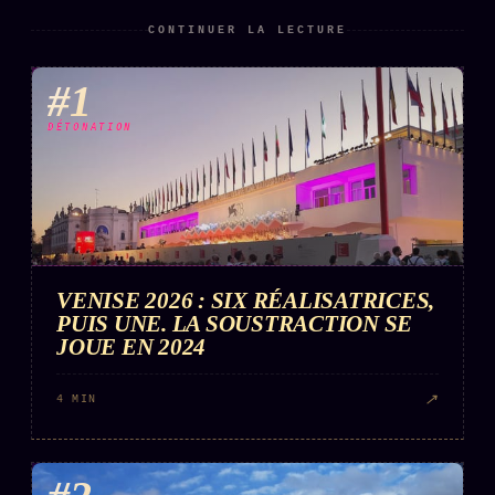
Words Radio
FM
CONTINUER LA LECTURE
#1
PRATIQUE + LÉGAL
DÉTONATION
Archive complète
Récents
À la une
Recherche ⌕
VENISE 2026 : SIX RÉALISATRICES,
Tous les tags
PUIS UNE. LA SOUSTRACTION SE
JOUE EN 2024
Soumettre un tip
Nous écrire
↗
4 MIN
Presse
Business