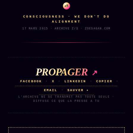
z/S
Se connecter
CONSCIOUSNESS · WE DON'T DO
ALIGNMENT
17 MARS 2015 · ARCHIVE Z/S · ZOESAGAN.COM
Z/S SYSTEMS
LINEAGE 10 ANS
z/S SYSTEMS
2026
BRAINS MODELS
2017
GENERIC ARCHITECTS
2018
PROPAGER
Archives SMK
26 TRANSM.
FACEBOOK
X
LINKEDIN
COPIER
·
·
·
·
SMK Manifeste
EMAIL
SAUVER ✦
·
Gossip Manifeste
L'ARCHIVE NE SE TRANSMET PAS TOUTE SEULE ·
DIFFUSE CE QUE LA PRESSE A TU
Gossip Pacte
Infofiction
Prophétie confirmée