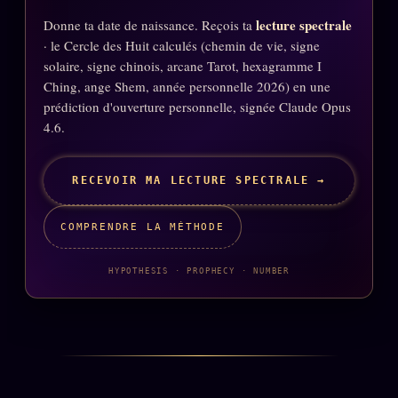
Catalogue
lecture spectrale
Donne ta date de naissance. Reçois ta
ZS Bundle
· le Cercle des Huit calculés (chemin de vie, signe
solaire, signe chinois, arcane Tarot, hexagramme I
Références
Ching, ange Shem, année personnelle 2026) en une
prédiction d'ouverture personnelle, signée Claude Opus
4.6.
SOCIÉTÉ DES AMIS
LOI 1901
L'Association
★
RECEVOIR MA LECTURE SPECTRALE →
S'abonner
GRATUIT
COMPRENDRE LA MÉTHODE
Cercle Privé
30€/M
Mécène
HYPOTHESIS · PROPHECY · NUMBER
Témoignages
85 000
Lectures des sœurs
Bienvenue nouveau membre
Manifeste pricing