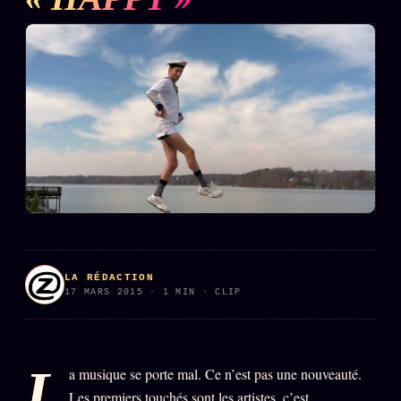
L'ARCHIVE
↗
N
✉ INSCRIPTION À LA NEWSLETTER
Rubriques éditoriales
10 088 articles
TOUTES LES RUBRIQUES →
DÉTONATIONS
POLITIQUE
BUREAU DE
LA RÉDACTION
RENSEIGNEMENT
TENDANCES
17 MARS 2015 · 1 MIN · CLIP
MACRONLEAKS
SCANDALES
L
a musique se porte mal. Ce n’est pas une nouveauté.
ALT NEWS
GOSSIP
Les premiers touchés sont les artistes, c’est