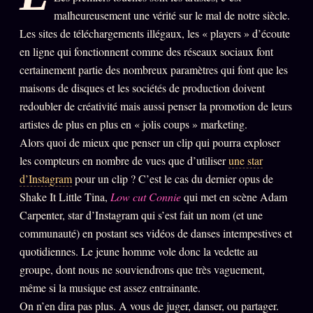
malheureusement une vérité sur le mal de notre siècle.
PRÉDICTIONS
INFOFICTION
Les sites de téléchargements illégaux, les « players » d’écoute
en ligne qui fonctionnent comme des réseaux sociaux font
certainement partie des nombreux paramètres qui font que les
L'ORACLE Z/S
12 PRODUITS
maisons de disques et les sociétés de production doivent
redoubler de créativité mais aussi penser la promotion de leurs
Chat Oracle
LIVE
artistes de plus en plus en « jolis coups » marketing.
Alors quoi de mieux que penser un clip qui pourra exploser
Oracle z/S
les compteurs en nombre de vues que d’utiliser
une star
Oracle Analyse
24€
d’Instagram
pour un clip ? C’est le cas du dernier opus de
Oracle Éclair
Shake It Little Tina,
Low cut Connie
qui met en scène Adam
Carpenter, star d’Instagram qui s’est fait un nom (et une
Oracle Couples
communauté) en postant ses vidéos de danses intempestives et
Oracle Famille
quotidiennes. Le jeune homme vole donc la vedette au
groupe, dont nous ne souviendrons que très vaguement,
Oracle Sigil Sonore
même si la musique est assez entrainante.
Oracle Parfum
On n’en dira pas plus. A vous de juger, danser, ou partager.